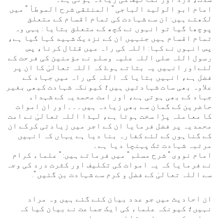
امام ابو الولید الباجی " المنتقی شرح الموطأ " میں
لکھتے ہیں: ان سے شہادت کی تمام اقسام کے متعلق
پوچھا گیا تو انہوں نے کچھ کے متعلق بتایا : یہی وہ
تمام اقسام ہیں جنہیں ان کے نزدیک شہید کہا گیا ہے،
پس انہوں نے کہا: اللہ کی راہ میں قتال کرنا، پس
رسول اللہ صلی اللہ علیہ وسلم نے مؤمنین کی فرحت کے
لئےاور انہیں یہ بتاتے ہوۓ کہ اللہ تعالیٰ کا ان پر
فضل ہے، انہیں بتایا کہ اللہ کی راہ میں جہاد کے
علاوہ بھی سات شہادتیں ہیں؛ کیونکہ شہادت کبھی بغیر
جہاد کے بھی ہوتی ہے، اور امت محمدیہ کے شہداء
حاضرین کے گمان سے بھی زیادہ ہیں۔۔۔اور ان اموات
کا معاملہ پڑا سخت ہوتا ہے، لہذا اللہ تعالیٰ نے امت
محمدیہ پر فضل فرمایا ان کے اجر میں زیادتی کرکے ان
کے گناہوں کے لئے کفارہ بنا دیا ہے یہاں کہ انہیں
مرتبہ شہادت تک پہنچا دیا ہے۔
امام نووی " شرح مسلم " میں فرماتے ہیں: " علماء کرام
نے فرمایا کہ یہ اموات کی تکلیف اور کثرت درد کی وجہ
سے اللہ تعالیٰ کے فضل و کرم سے شہادت بن گئیں ".
ان احادیث میں جو عدد بیان کئے گئے ہیں وہ مراد
نہیں؛ کیونکہ علماء کی ایک جماعت نے بیان کیا کہ