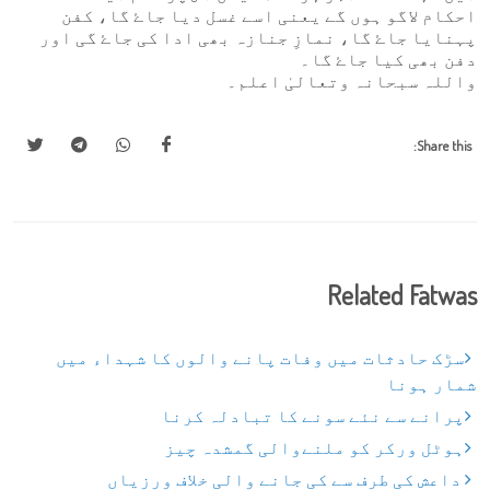
احکام لاگو ہوں گے یعنی اسے غسل دیا جاۓ گا، کفن
پہنایا جاۓ گا، نمازِ جنازہ بھی ادا کی جاۓ گی اور
دفن بھی کیا جاۓ گا۔
واللہ سبحانہ وتعالیٰ اعلم۔
Share this:
Related Fatwas
سڑک حادثات میں وفات پانے والوں کا شہداء میں
شمار ہونا
پرانے سے نئے سونے کا تبادلہ کرنا
ہوٹل ورکر کو ملنےوالی گمشدہ چیز
داعش کی طرف سے کی جانے والی خلاف ورزیاں