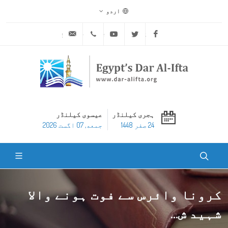
اردو
ask@dar-alifta.org
+20 2 25970400
Youtube
Twitter
Facebook
ہجری کیلنڈر
عیسوی کیلنڈر
24 صفر 1448
جمعه, 07 اگست 2026
کرونا وائرس سے فوت ہونے والا
شہید ش...