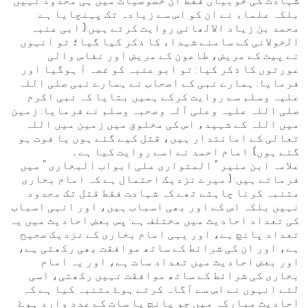
شہادت کی خوبیاں فقط ان خصوصیات میں ہی محدود نہیں
بلکہ علماء نے ان کو اس سے زیادہ تک پہنچایا ہے:
محمد بن زیاد الالھانی روایت کرتے ہیں:( ابی عنبہ
الخولانی کے سامنے شہداء کا ذکر کیا گیا؛ تو انہوں
نے پیٹ کے مریض، طاعون کے مریض اور نفاس والی
عورتوں کا ذکر کیا: تو ابو عنبہ کو غصہ آ ہوگیا اور
فرمایا: ہمارے نبی کے اصحاب نے ہمارے نبی صلی اللہ
علیہ وسلم سے روایت کرکے ہمیں بتایا کہ نبی اکرم
صلی اللہ علیہ وعلی آلہ وصحبہ وسلم نے فرمایا: زمین
میں اللہ کے شہید، اس کی مخلوق میں زمین میں اللہ
تعالی کے امانتدار ہیں، قتل کیے گئے ہوں یا فوت ہو
گئے ہوں). امام احمد نے اسے روایت کیا ہے۔
علامہ ابن منیر " المتواری علی ابواب البخاری " میں
فرماتے ہیں: ( میرے نزدیک احتمال ہے کہ امام بخاری
متنبہ کرنا چاہتے تھے کہ شہادت فقط قتل تک محدود
نہیں بلکہ اس کے اور بھی اسباب ہیں، اور انہی اسباب
کی تعداد احادیث میں مختلف ہے: پس بعض احادیث میں یہ
تعداد پانچ ہے، اور یہی امام بخاری کے نزدیک صحیح
ہے، اور ان کی شرائط کے ساتھ موافقت بھی رکھتی ہے،
اور بعض احادیث میں تعداد سات ہے، اور یہ امام
بخاری کی شرائط کے ساتھ موافقت نہیں رکھتی، اسی
لئے انہوں نے اس سے آگاہ کرتے ہوۓ متنبہ کیا ہے کہ
احادیث مبارکہ میں جو پانچ یا سات کے عدد وارد ہوۓ