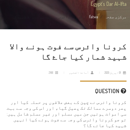
Egypt's Dar Al-Ifta
مرکزی صفحہ
Fatwa
کرونا وائرس سے فوت ہونے والا شہید ش...
کرونا وائرس سے فوت ہونے والا
شہید شمار کیا جاۓ گا
01 اپریل 2020
أمانة الفتوى
2166
QUESTION
کرونا وائرس نے چین کے بعض علاقوں پر حملہ کیا اور
پھر دوسرے ممالک تک پھیل گیا، اور اس کی وجہ سے بہت
سی اموات ہوئیں جن میں مسلم اور غیر مسلم شامل ہیں:
تو جو کرونا وائرس کی وجہ سے فوت ہوئے کیا انہیں
شہید کہا جائے گا؟