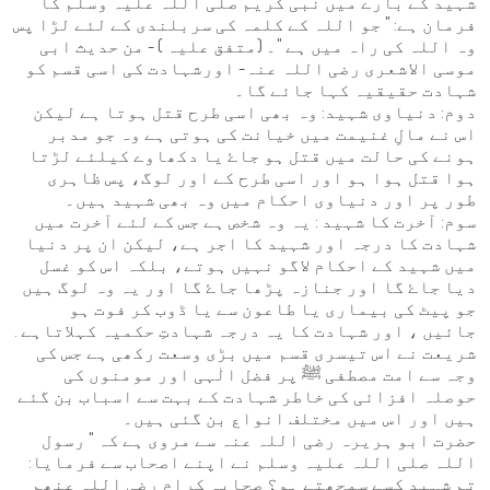
شہید کے بارے میں نبی کریم صلی اللہ علیہ وسلم کا
فرمان ہے: " جو اللہ کے کلمہ کی سربلندی کے لئے لڑا پس
وہ اللہ کی راہ میں ہے "۔ (متفق علیہ ) - من حدیث ابی
موسی الاشعری رضی اللہ عنہ- اورشہادت کی اسی قسم کو
شہادت حقیقیہ کہا جائے گا۔
دوم: دنیاوی شہید: وہ بھی اسی طرح قتل ہوتا ہے لیکن
اس نے مالِ غنیمت میں خیانت کی ہوتی ہے وہ جو مدبر
ہونے کی حالت میں قتل ہو جاۓ یا دکھاوے کیلئے لڑتا
ہوا قتل ہوا ہو اور اسی طرح کے اور لوگ، پس ظاہری
طور پر اور دنیاوی احکام میں وہ بھی شہید ہیں۔
سوم: آخرت کا شہید : یہ وہ شخص ہے جس کے لئے آخرت میں
شہادت کا درجہ اور شہید کا اجر ہے، لیکن ان پر دنیا
میں شہید کے احکام لاگو نہیں ہوتے، بلکہ اس کو غسل
دیا جاۓ گا اور جنازہ پڑھا جاۓ گا اور یہ وہ لوگ ہیں
جو پیٹ کی بیماری یا طاعون سے یا ڈوب کر فوت ہو
جائیں ، اور شہادت کا یہ درجہ شہادتِ حکمیہ کہلاتاہے .
شریعت نے اس تیسری قسم میں بڑی وسعت رکھی ہے جس کی
وجہ سے امت مصطفی ﷺ پر فضل الٰہی اور مومنوں کی
حوصلہ افزائی کی خاطر شہادت کے بہت سے اسباب بن گئے
ہیں اور اس میں مختلف انواع بن گئی ہیں۔
حضرت ابو ہریرہ رضی اللہ عنہ سے مروی ہے کہ " رسول
اللہ صلی اللہ علیہ وسلم نے اپنے اصحاب سے فرمایا:
تم شہید کسے سمجھتے ہو؟ صحابہ کرام رضی اللہ عنھم