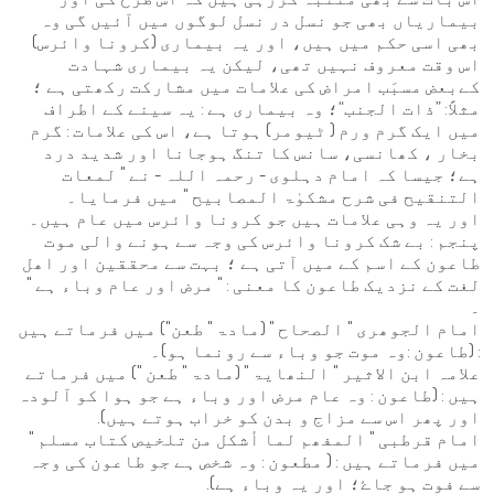
بیماریاں بھی جو نسل در نسل لوگوں میں آئیں گی وہ
بھی اسی حکم میں ہیں، اور یہ بیماری (کرونا وائرس)
اس وقت معروف نہیں تھی، لیکن یہ بیماری شہادت
کےبعض مسبَب امراض کی علامات میں مشارکت رکھتی ہے ؛
مثلاً: ”ذات الجنب“؛ وہ بیماری ہے : یہ سینے کے اطراف
میں ایک گرم ورم ( ٹیومر) ہوتا ہے، اس کی علامات : گرم
بخار ، کھانسی، سانس کا تنگ ہوجانا اور شدید درد
ہے؛ جیسا کہ امام دہلوی - رحمہ اللہ - نے " لمعات
التنقیح فی شرح مشکوٰۃ المصابیح " میں فرمایا۔
اور یہ وہی علامات ہیں جو کرونا وائرس میں عام ہیں۔
پنجم : بے شک کرونا وائرس کی وجہ سے ہونے والی موت
طاعون کے اسم کے میں آتی ہے ؛ بہت سے محققین اور اھل
لغت کے نزدیک طاعون کا معنی : " مرض اور عام وباء ہے "
۔
امام الجوھری " الصحاح " (مادۃ " طعن") میں فرماتے ہیں
: (طاعون :وہ موت جو وباء سے رونما ہو)۔
علامہ ابن الاثیر " النھایۃ " (مادۃ " طعن ") میں فرماتے
ہیں : (طاعون : وہ عام مرض اور وباء ہے جو ہوا کو آلودہ
اور پھر اس سے مزاج و بدن کو خراب ہوتے ہیں).
امام قرطبی " المفھم لما أشکل من تلخیص کتاب مسلم "
میں فرماتے ہیں : ( مطعون : وہ شخص ہے جو طاعون کی وجہ
سے فوت ہو جاۓ؛ اور یہ وباء ہے).