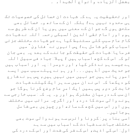
بفضل الزیادۃ وانواع الشہداء "۔
اور تحقیقیت یہ ہے کہ شہادت ان خصائل کی خصوصیات تک
ہی محدود نہیں ہے؛ بلکہ ان کے ساتھ وہ خصائل بھی
ملحق ہوں گے جو ان کے معنی میں ہوں یا ان کے طریق سے
ہو، اور امام تقی الدین السبکی رحمہ اللہ نے شہادت
کام عام سببِ کلی مستنبط کیا ہے جو شہادت مختلف جزئی
اسباب کو کو شامل ہے؛ پس انہوں نے " فتاویٰ " میں
فرمایا: شہادت کی حقیقت کو جاننے کے بعد یہ بھی جان
لو کہ اس کے کچھ اسباب ہیں ؛ پہلا : جہاد فی سبیل اللہ
ہے جیسے ہم نے ذکر کیا، اور دوسرا : یہ اور اسباب ہیں
جو حدیث میں آۓ ہیں۔۔۔اور ہم نے پہلے سبب میں ایسے
امور پائے ہیں جو نہیں میں نہیں ہیں، پس ہم نے شارع
کو دیکھا کہ اس نے ان میں سے ہر ایک کیلئے شہادت
ثابت کر دی، پس ہمیں ایک امرِ عام وضع کرنا ہوگا جو
ان سب کے درمیان مشترک ہو اور وہ یہ کہ : سبب خارجی سے
ہونے والی موت کا درد، اور اگرچہ مراتب میں مختلف
ہوں اور اس میں کچھ کے ساتھ اور چیزیں بھی شامل
ہوجائیں۔
اسی بناء پر : کرونا وائرس سے ہونے والی موت بھی
مختلف جہات سے شہادت کے اسباب میں سے ہے
اول : اس کی اذیت، اس کے شر کی شدت اور اس کے درد کی