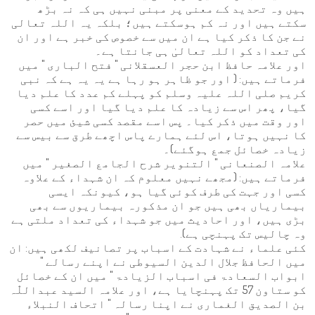
ہیں وہ تحدید کے معنی پر مبنی نہیں ہی کہ نہ بڑھ
سکتے ہیں اور نہ کم ہوسکتے ہیں؛ بلکہ یہ اللہ تعالی
نے جن کا ذکر کیا ہے ان میں سے خصوص کی خبر ہے اور ان
کی تعداد کو اللہ تعالیٰ ہی جانتا ہے۔
اور علامہ حافظ ابن حجر العسقلانی " فتح الباری " میں
فرماتے ہیں: ( اور جو ظاہر ہو رہا ہے یہ یہ ہے کہ نبی
کریم صلی اللہ علیہ وسلم کو پہلے کم عدد کا علم دیا
گیا، پھر اس سے زیادہ کا علم دیا گیا اور اسے کسی
اور وقت میں ذکر کیا۔ پس اسے مقصد کسی شیئ میں حصر
کا نہیں ہوتا، اس لئے ہمارے پاس اچھے طرق سے بیس سے
زیادہ خصائل جمع ہوگئے)۔
علامہ الصنعانی " التنویر شرح الجامع الصغیر " میں
فرماتے ہیں: (مجھے نہیں معلوم کہ ان شہداء کے علاوہ
کسی اور جہت کی طرف کوئی گیا ہو، کیونکہ ایسی
بیماریاں بھی ہیں جو ان مذکورہ بیماریوں سے بھی
بڑی ہیں، اور احادیث میں جو شہداء کی تعداد ملتی ہے
وہ چالیس تک پہنچی ہے).
کئی علماء نے شہادت کے اسباب پر تصانیف لکھی ہیں: ان
میں الحافظ جلال الدین السیوطی نے اپنے رسالے "
ابواب السعادۃ فی اسباب الزیادۃ " میں ان کے خصائل
کو ستاون 57 تک پہنچایا ہے، اور علامہ السید عبداللّٰہ
بن الصدیق الغماری نے اپنا رسالہ " اتحاف النبلاء