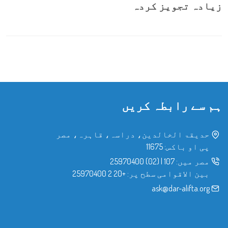
زیادہ تجویز کردہ
ہم سے رابطہ کریں
حدیقۃ الخالدین، دراسہ، قاہرہ، مصر
پی او باکس: 11675
مصر میں:
107
|
(02) 25970400
بین الاقوامی سطح پر:
+20 2 25970400
ask@dar-alifta.org