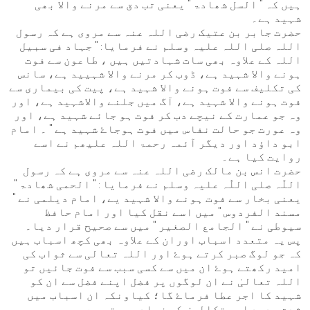
ہیں کہ " السل شھادۃ " یعنی تب دق سے مرنے والا بھی
شہید ہے۔
حضرت جابر بن عتیک رضی اللہ عنہ سے مروی ہے کہ رسول
اللہ صلی اللہ علیہ وسلم نے فرمایا: " جہاد فی سبیل
اللہ کے علاوہ بھی سات شہادتیں ہیں ، طاعون سے فوت
ہونے والا شہید ہے، ڈوب کر مرنے والا شہیید ہے، سانس
کی تکلیف سے فوت ہونے والا شہید ہے، پیت کی بیماری سے
فوت ہونے والا شہید ہے، آگ میں جلنے والاشہید ہے، اور
وہ جو عمارت کے نیچے دب کر فوت ہو جائے شہید ہے، اور
وہ عورت جو حالت نفاس میں فوت ہوجاۓ شہید ہے " ۔ امام
ابو داؤد اور دیگر آئمہ رحمۃ اللہ علیھم نے اسے
روایت کیا ہے۔
حضرت انس بن مالک رضی اللہ عنہ سے مروی ہے کہ رسول
اللّٰہ صلی اللّٰہ علیہ وسلم نے فرمایا : " الحمی شھادۃ "
یعنی بخار سے فوت ہونے والا شہید یے، امام دیلمی نے "
مسند الفردوس " میں اسے نقل کیا اور امام حافظ
سیوطی نے " الجامع الصغیر " میں سے صحیح قرار دیا۔
پس یہ متعدد اسباب اوران کے علاوہ بھی کچھ اسباب ہیں
کہ جو لوگ صبر کرتے ہوۓ اور اللہ تعالی سے ثواب کی
امید رکھتے ہوۓ ان میں سے کسی سبب سے فوت جائیں تو
اللہ تعالیٰ نے ان لوگوں پر فضل اپنے فضل سے ان کو
شہید کا اجر عطا فرماۓ گا؛ کیاونکہ ان اسباب میں
شدت، درد اور تکالیف کی زیادہ ہوتی ہے۔