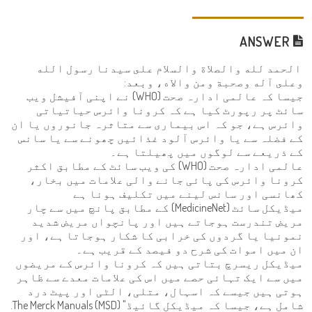
ANSWER
الحمد لله والصلاة والسلام على سيدنا رسول الله
وعلى آله وصحبة ومن والاه، وبعد:
جیسا کہ عالمی ادارہ صحت (WHO) نے اپنی آفیشل ویب
سائٹ پر رپورٹ کیا ہے کہ کرونا وائرس حیاتیاتی
وائرس ہے، جو کہ اس بیماری سے متاثرہ جانوروں یا ان
کے فضلہ سے یا وائرس آلود غذائیں چھونے سے یا سانس
کے ذریعے سے لوگوں میں پھیلتا ہے۔
عالمی ادارہ صحت (WHO) کی ویب سائٹ کے مطابق اکثر
کرونا وائرس کی پائی جانے والی علامات میں بخار،
کھانسی اور سانس لینے میں تکلیف ہونا ہے
میڈیکل سائٹ (MedicineNet) کے مطابق پانچ میں سے چار
مریض تندرست ہوجاتے ہیں اور پانچواں مریض شدید
نمونیا یا گردوں کی خرابی کا شکار ہوجاتا ہے، اور
ان میں اموات کی شرح دو فیصد کے قریب ہے۔
میڈیکل ریسرچ بتاتی ہیں کہ کرونا وائرس کے مریضوں
میں سے ایک تہائی حصے میں اس کی علامات معدے سے ظاہر
ہوتی ہیں جیسے کہ اسہال، متلی، الٹی اور پیٹ درد
شامل ہے، جیسا کہ میڈیکل گائیڈ" The Merck Manuals (MSD).