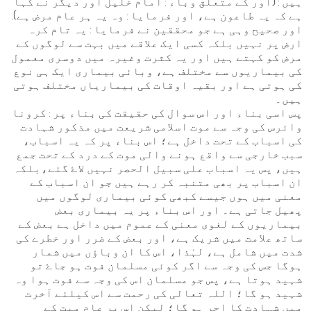
ہیں : (اور کے متعلق وباء : امام خلیل اور دیگر نے کہا
ہے کہ یہ طاعون ہے، اور فرمایا : وہ یہ ہر عام مرض ہے).
اور صحیح وہی ہے جو محققین نے فرمایا : یہ تام کرہ
ارض پر نہیں بلکہ کسی ایک علاقے میں بہت سے لوگوں کے
مرض کو کہتے ہیں اور یہ کثرت وغیرہ میں دوسری معمول
کی بیماریوں سے مختلف ہے، وبائی بیماری ایک ہی نوع
کی ہوتی ہے اور بقیہ اوقات کی بیماریاں مختلف ہوتی
ہیں۔
پس اسی بناء اور اس سوال کی حقیقت کی بناء پر : کرونا
وائرس کی وجہ سے موت اسلامی شریعت میں مذکور شہادت
کی اسباب کے تحت داخل ہے؛ اس بناء پر کہ یہ اسباب،
سبب خارجی سے واقع ہونے والی موت کے درد کے تحت جمع
ہیں، پس یہ اسباب علی سبیل الحصر نہیں لاۓ گئے،بلکہ
ان اسباب پر بھی متنبہ کر رہے ہیں جو ان اسباب کے
معنی میں ہوں جیسے کبھی کوئی بیماری لوگوں میں
پھیل جاتی ہے۔ اور اس بناء پر یہ بیماری بعض
بیماریوں کے لغوی معنی کے عموم میں داخل ہے بعض کے
ساتھ علامت میں شریک ہے، اور بعض کے ضرر اور خطرے کی
شدت میں شامل ہے، لہٰذا، اس کا ان وباؤں میں شمار
ہوگا جس کی وجہ سے اگر کوئی مسلمان فوت ہو جاۓ تو
شہید ہوتا ہے، پس جو مسلمان اس کی وجہ سے فوت ہوا وہ
شہید ہو گا؛ اللہ تعالی کی رحمت سے اس کیلئے آخرت
میں شہادت کا اجر ہو گا؛ لیکن اس پر عام میت کے