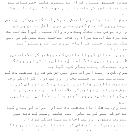
شدت، جنہیں علماء کرام نے منصوص علیہ خصوصیات میں
شہادت کے اجر کی علت بنایا ہے جیسا کہ پہلے گزر چکا
ہے۔
دوم : کرونا وائرس کا مرض بھی شہادت کا سبب کی ان بعض
بیماریوں کے عام لغوی معنی میں داخل ہے جن پر نص
وارد ہوئی ہے۔ مثلاً: پیٹ درد والا: علماء کی ایک جماعت
کے نزدیک اس سے مراد وہ شخص ہے جسے پیٹ میں کوئی بھی
شکایت ہو۔ جیسا کہ امام نووی نے " شرح مسلم " میں
فرمایا۔
اور یہ حقائق کرونا وائرس کے مریضوں کی علامات میں
ظاہر ہوتے ہیں مثلا : اسہال، متلی، الٹی اور پیٹ کا
درد جیسے کہ پہلے بیان کیا گیا یے
سوم : کچھ ایسے امراض بھی ہیں جن کو شارع نے شہادت کے
اسباب سے بنایا جیسے بخار اور تپ دق، اگر ان کی وجہ
سے موت واقع ہو جاۓ تو وہ شہید ہو گا، اور اس کرونا
مرض میں تو ان دونوں کی علامات اور ان سے بھی زیادہ
دیگر اور شدید پیچیدگیوں والی علامات پائی جارہی
ہیں۔
چہارم : بے شک احادیثِ شہادت نے ان امراض کو بیان کیا
ہے جو کہ نبی کریم صلی اللہ علیہ وسلم کے عھد میں
معروف تھیں، اور ہپ احادیث شہادت کو صرف ان
بیماریوں کے ساتھ خاص کرنے کیلئے نہیں آئیں، بلکہ
اس بات سے بھی متنبہ کررہی ہیں کہ اس طرح کی اور