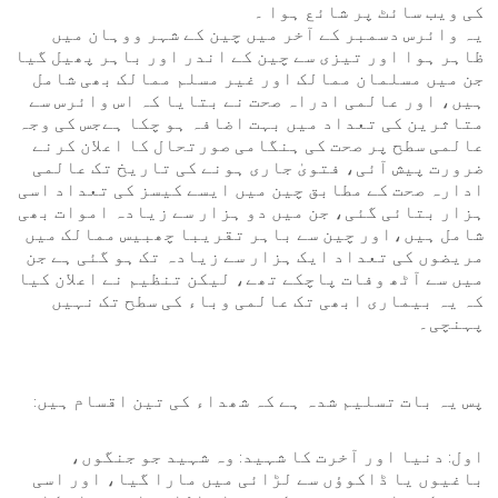
کی ویب سائٹ پر شائع ہوا ۔
یہ وائرس دسمبر کے آخر میں چین کے شہر ووہان میں
ظاہر ہوا اور تیزی سے چین کے اندر اور باہر پھیل گیا
جن میں مسلمان ممالک اور غیر مسلم ممالک بھی شامل
ہیں، اور عالمی ادراہ صحت نے بتایا کہ اس وائرس سے
متاثرین کی تعداد میں بہت اضافہ ہو چکا ہےجس کی وجہ
عالمی سطح پر صحت کی ہنگامی صورتحال کا اعلان کرنے
ضرورت پیش آئی، فتویٰ جاری ہونے کی تاریخ تک عالمی
ادارہ صحت کے مطابق چین میں ایسے کیسز کی تعداد اسی
ہزار بتائی گئی، جن میں دو ہزار سے زیادہ اموات بھی
شامل ہیں،اور چین سے باہر تقریبا چھبیس ممالک میں
مریضوں کی تعداد ایک ہزار سے زیادہ تک ہو گئی ہے جن
میں سے آٹھ وفات پاچکے تھے، لیکن تنظیم نے اعلان کیا
کہ یہ بیماری ابھی تک عالمی وباء کی سطح تک نہیں
پہنچی۔
پس یہ بات تسلیم شدہ ہے کہ شھداء کی تین اقسام ہیں:
اول: دنیا اور آخرت کا شہید: وہ شہید جو جنگوں،
باغیوں یا ڈاکوؤں سے لڑائی میں مارا گیا، اور اسی