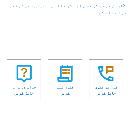
قرآن کریم کی کسی آیت کو گانے یا اس کی دھن ترتیب
دینے کا حکم
فون پر فتویٰ
فتوی طلب
جواب دوبارہ
حاصل کریں
کریں
حاصل کریں