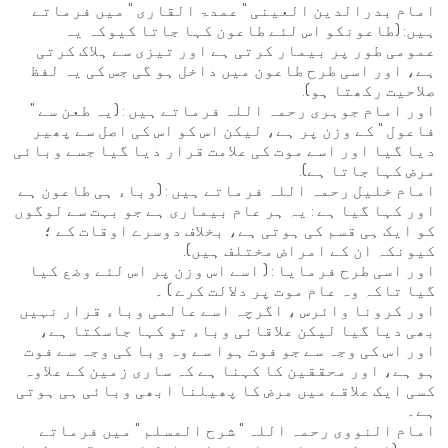
امام بدرالدین العینی " عمدۃ القاری " میں فرماتے
ہیں: (طاعونکو اس لئے طاعون کہا جاتا کیوکہ یہ
عمومی طور پر بیمار کرتی ہے اور تیزی سے ہلاک کرتی
ہے، اور اسی طرح طاعون میں داخل ہو گی جس کی یہ لفظ
صلاحیت رکھتا ہو).
اور امام جوہری رحمہ اللہ فرماتے ہیں : (یہ طعن سے "
فاعول " کے وزن پر ہے، لیکن اس کو اس کی اصل سے پھیر
دیا گیا اور اسے موت کی علامت قرار دیا گیا جسے وبائی
مرض کہا جاتا ہے).
امام خلیل رحمہ اللہ فرماتے ہیں : (وباء ہی طاعون ہے
اور کہا گیا ہے : یہ ہر عام بیماری ہے جو بہت سے لوگوں
کو ایک ہی قسم کی ہوتی ہے، بخلاف دوسرے اوقات کے ؛
کیونکہ ان کے امراض مختلف ہیں).
اور اسی طرح فرمایا : ( اسے اس وزن پر اس لئے وضع کیا
گیا تاکہ وہ عام موت پر دلالت کرے ) ۔
اور کرونا وائرس ، اگرچہ اسے عالمی وباء قرار نہیں
بھی دیا گیا لیکن علاقائی وباء تو کہا جاسکتا ہے،
اور اس کی وجہ سے جو فوت ہوا سے وہ وبا کی وجہ سے فوت
ہو ہے، اور محققین کا کہنا ہے کہ ساری زمین کے علاوہ
کسی ایک علاقے میں مرض کا پھیلنا ابھی وبائی ہی ہوتی
ہے۔
امام النووی رحمہ اللہ " شرح المسلم " میں فرماتے