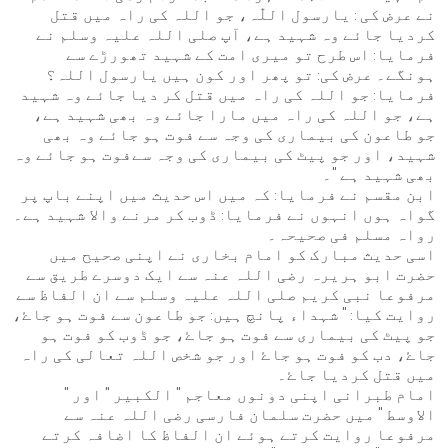
نے عرض کی : یارسول اللّٰہ، جو اللہ کی راہ میں قتل
کردیا جائے وہ شہید ہے، آپ صلی اللہ علیہ وسلم نے
فرمایا: اس طرح تو میری امت کے شہید تھورڑے سے
ہونگے۔ عرض کی: تو پھر اور کون ہیں یارسول اللہ؟
فرمایا: جو اللہ کی راہ میں قتل کر دیا جائے وہ شہید
ہے، جو اللہ کی راہ میں مارا جائے وہ بھی شہید ہے،
جو طاعون کی بیماری کی وجہ سے فوت ہو جائے وہ بھی
شہید، اور جو پیٹ کی بیماری کی وجہ سےفوت ہو جائے وہ
بھی شہید ہے "۔
ابن مقسم نے فرمایا: کہ میں اس حدیث میں اپنے باپ پر
گواہ ہوں انہوں نے فرمایا: ڈوب کر مرنے والا شہید ہے۔
رواہ مسلم فی صحیحہ۔
اسی حدیث مبارک کو امام بخاری نے اپنی صحیح میں
حضرت ابو ہریرہ رضی اللہ عنہ سے ایک دوسرے طریق سے
مرفوعا نبی کریم صلی اللہ علیہ وسلم سے ان الفاظ سے
روایت کیا: " شہداء پانچ ہیں: جو طاعون سے فوت ہو جاۓ،
جو پیٹ کی بیماری سے فوت ہو جاۓ، جو ڈوب کو فوت ہو
جاۓ، دب کو فوت ہو جاۓ اور جو شخص اللہ تعالی کی راہ
میں قتل کردیا جاۓ۔
امام طبرانی اپنی دونوں معاجم " الکبیر " اور "
الاوسط " میں حضرت سلمان فارسی رضی اللہ عنہ سے
مرفوعا روایت کرتے ہوئے ان الفاظ کا اضافہ کرتے