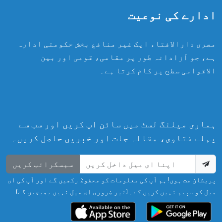
ادارے کی نوعیت
مصری دارالافتاء ایک غیر منافع بخش حکومتی ادارہ
ہے، جو آزادانہ طور پر مقامی، قومی اور بین
الاقوامی سطح پر کام کرتا ہے۔
ہماری میلنگ لسٹ میں سائن اپ کریں اور سب سے
پہلے فتاوی، مقالہ جات اور خبریں حاصل کریں۔
سبسکرائب کریں
پریشان مت ہوں! ہم آپ کی معلومات کو محفوظ رکھیں گے اور آپ کی ای
میل کو سپیم نہیں کریں گے۔ (غیر ضروری ای میل نہیں بھیجیں گے)