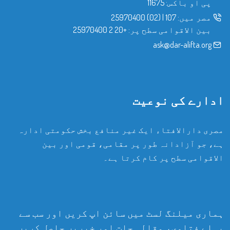
پی او باکس: 11675
مصر میں:
107
|
(02) 25970400
بین الاقوامی سطح پر:
+20 2 25970400
ask@dar-alifta.org
ادارے کی نوعیت
مصری دارالافتاء ایک غیر منافع بخش حکومتی ادارہ
ہے، جو آزادانہ طور پر مقامی، قومی اور بین
الاقوامی سطح پر کام کرتا ہے۔
ہماری میلنگ لسٹ میں سائن اپ کریں اور سب سے
پہلے فتاوی، مقالہ جات اور خبریں حاصل کریں۔