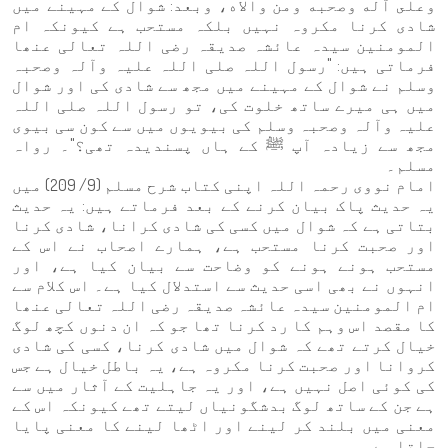
وعلى آله وصحبه ومن والاه، وبعد: شوال کے مہینے میں
شادی کرنا مکروہ نہیں بلکہ مستحب ہے کیونکہ ام
المومنین سیدہ عائشہ صدیقہ رضی اللہ تعالی عنھا
فرماتی ہیں: "رسول اللہ صلی اللہ علیہ وآلہ وصحبہ
وسلم نے شوال کے مہینے میں مجھ سے شادی کی اور شوال
میں ہی میرے ساتھ خلوت کی، تو رسول اللہ صلی اللہ
علیہ وآلہ وصحبہ وسلم کی بیویوں میں سے کون سی بیوی
مجھ سے زیادہ آپ ﷺ کے ہاں پسندیدہ تھی؟"۔ رواہ
مسلم۔
امام نووی رحمہ اللہ اپنی کتاب شرح مسلم (9/ 209) میں
یہ حدیث پاک بیان کرنے کے بعد فرماتے ہیں: یہ حدیث
بتاتی ہے کہ شوال میں کسی کی شادی کرانا، شادی کرنا
اور صحبت کرنا مستحب ہے، ہمارے اصحاب نے اس کے
مستحب ہونے ہونے کو وضاحت سے بیان کیا ہے، اور
انہوں نے بھی اسی حدیث سے استدلال کیا ہے۔ اس کلام سے
ام المومنین سیدہ عائشہ صدیقہ رضی اللہ تعالی عنھا
کا مقصد اس وہم کا رد کرنا تھا جو کہ ان دنوں کچھ لوگ
خیال کرتے تھے کہ شوال میں شادی کرنا، کسی کی شادی
کروانا اور صحبت کرنا مکروہ ہے، یہ باطل خیال ہے جس
کی کوئی اصل نہیں ہے، اور یہ جاہلیت کے آثار میں سے
ہے جن کے ساتھ لوگ بدشگونیاں لیتے تھے کیونکہ اس کے
معنی میں بلند کر لینے اور اٹھا لینے کا معنی پایا
جاتا ہے۔