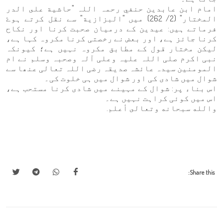
امام ابن عابدين حنفي رحمہ اللہ "حاشية على الدر
المختار" (2/ 262) میں "البزازية" سے نقل کرتے ہوۓ
فرماتے ہیں: عیدین کے درمیان صحبت کرنا اور نکاح
کرنا جائز ہے، اور بعض نے رخصتی کرنا مکروہ کہا ہے،
لیکن مختار قول کے مطابق مکروہ نہیں ہے؛ کیونکہ
نبی اکرم صلی اللہ علیہ وعلی آلہ وصحبہ وسلم نے ام
المومنین سیدہ عائشہ صدیقہ رضی اللہ تعالی عنھا سے
شوال میں شادی کی اور شوال میں ہی خلوت کی۔
اس بناء پر: شوال کے مہینے میں شادی کرنا مستحب ہے،
اس میں کوئی کراہت نہیں ہے۔
والله سبحانه وتعالى أعلم.
Share this: