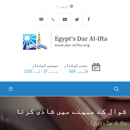
اردو
ask@dar-alifta.org
+20 2 25970400
Youtube
Twitter
Facebook
ہجری کیلنڈر
عیسوی کیلنڈر
24 صفر 1448
جمعه, 07 اگست 2026
شوال کے مہینے میں شادی کرنا
Egypt's Dar Al-Ifta