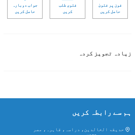
فون پر فتویٰ
فتوی طلب
جواب دوبارہ
حاصل کریں
کریں
حاصل کریں
زیادہ تجویز کردہ
ہم سے رابطہ کریں
حدیقۃ الخالدین، دراسہ، قاہرہ، مصر