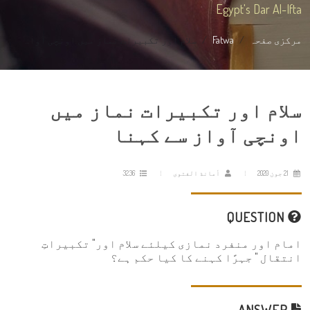
Egypt's Dar Al-Ifta
مرکزی صفحہ
Fatwa
سلام اور تکبیرات نماز میں اونچی آوا...
سلام اور تکبیرات نماز میں
اونچی آواز سے کہنا
21 جون 2020
أمانة الفتوى
3236
QUESTION
امام اور منفرد نمازی کیلئے سلام اور" تکبیراتِ
انتقال " جہرًا کہنے کا کیا حکم ہے؟
ANSWER