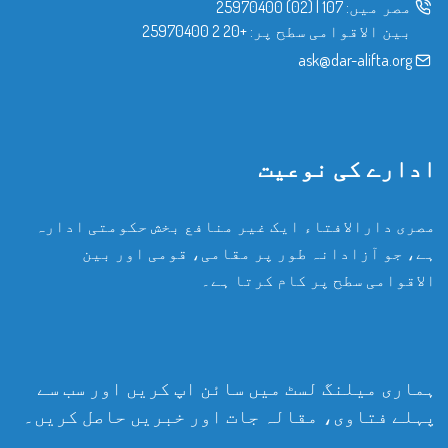
مصر میں:
107
|
(02) 25970400
بین الاقوامی سطح پر:
+20 2 25970400
ask@dar-alifta.org
ادارے کی نوعیت
مصری دارالافتاء ایک غیر منافع بخش حکومتی ادارہ
ہے، جو آزادانہ طور پر مقامی، قومی اور بین
الاقوامی سطح پر کام کرتا ہے۔
ہماری میلنگ لسٹ میں سائن اپ کریں اور سب سے
پہلے فتاوی، مقالہ جات اور خبریں حاصل کریں۔