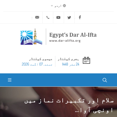
اردو
ask@dar-alifta.org
+20 2 25970400
Youtube
Twitter
Facebook
ہجری کیلنڈر
عیسوی کیلنڈر
24 صفر 1448
جمعه, 07 اگست 2026
سلام اور تکبیرات نماز میں
اونچی آوا...