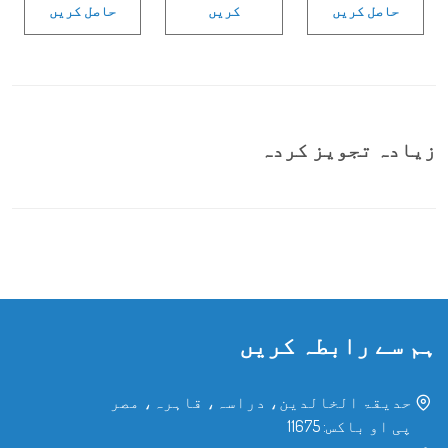
حاصل کریں
کریں
حاصل کریں
زیادہ تجویز کردہ
ہم سے رابطہ کریں
حدیقۃ الخالدین، دراسہ، قاہرہ، مصر
پی او باکس: 11675