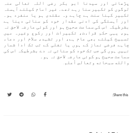
پڑھائی اور سیدنا ابو بکر رضی اللہ تعالی عنہ
لوگوں کو تکبیر سنا رہے تھے۔ غیر امام کیلئے آہستہ
تکبیر کہنا سنت ہے چاہے وہ مقتدی ہو یا منفرد ہو۔
اور آہستگی کی ادنی مقدار خود کو سنائی دینا ہے
بشرطیکہ اس کی سماعت صحیح ہو اور کوئی عارضہ لاحق نہ
ہو، یہی حکم قراءت، تکبیرات اور رکوع وغیرہ میں
تسبیح کیلئے بھی عام ہے، اور تشہد، سلام اور دعاء
چاہے فرضی نماز کے ہوں یا نفلی کے تب تک ادا شمار
نہیں ہوں گی جب تک خود کو سنائی نہ دے بشرطیکہ اس کی
سماعت صحیح ہو کوئی عارضہ لاحق نہ ہو۔
والله سبحانه وتعالى أعلم.
Share this: