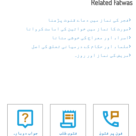
Related Fatwas
فجر کی نماز میں دعاے قنوت پڑھنا
عورت کا نماز میں خواتین کی امامت کروانا
اسراء اور معراج کی خوشی منانا
علماء اور حکام کے درمیانی تعلق کی اصل
مریض کی نماز اور روزہ
فون پر فتویٰ
فتوی طلب
جواب دوبارہ