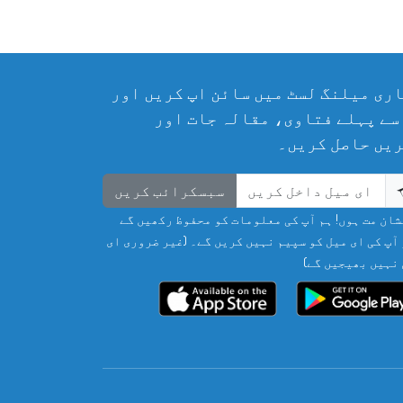
ری میلنگ لسٹ میں سائن اپ کریں اور
سے پہلے فتاوی، مقالہ جات اور
یں حاصل کریں۔
سبسکرائب کریں
ان مت ہوں! ہم آپ کی معلومات کو محفوظ رکھیں گے
آپ کی ای میل کو سپیم نہیں کریں گے۔ (غیر ضروری ای
نہیں بھیجیں گے)