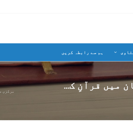
تاوی
ہم سے رابطہ کریں
میں قرآنِ ک...
مرکزی ص