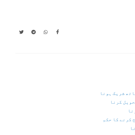
اتھ شریک ہونا
تحویل کرنا
نا
 کرنے کا حکم
نا