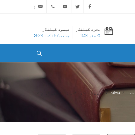
ask@dar-alifta.org
+20 2 25970400
Youtube
Twitter
Facebook
ہجری کیلنڈر
عیسوی کیلنڈر
24 صفر 1448
جمعه, 07 اگست 2026
فحہ
Fatwa
عربی کے علاوہ کسی زبان میں قرآنِ ک...