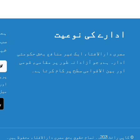
ادارے کی نوعیت
ہما
سب 
خبر
مصری دارالافتاء ایک غیر منافع بخش حکومتی
ادارہ ہے، جو آزادانہ طور پر مقامی، قومی
اور بین الاقوامی سطح پر کام کرتا ہے۔
پریش
اور 
میل 
© کاپی رائٹ 2021ء۔ تمام حقوق بحق مصری دارالافتاء محفوظ ہیں۔