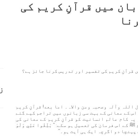
ان میں قرآنِ کریم کی
رنا
 قرآنِ کریم کی تفسیر اور تدریس کرنا جائز ہے؟
ز
اللہ وآلہ وصحبہ ومن والاہ۔ اما بعد! قرآنِ کریم
اس کے معانی کے بہت سی زبانوں میں تراجم کیے گئے
ہ کام عالم انسانیت کو قرآنِ کریم کے معانی کی
اس فرمان کی تعمیل ہو سکے: '' بَلِّغُوا عَنِّي وَلَوْ
ے پہنچا دو اگرچہ ایک ہی آیت ہو۔''