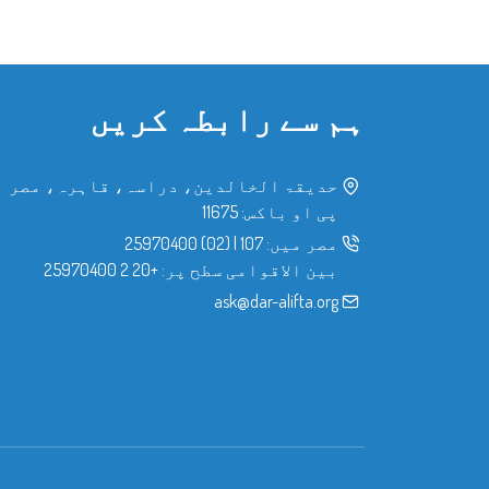
ہم سے رابطہ کریں
حدیقۃ الخالدین، دراسہ، قاہرہ، مصر
پی او باکس: 11675
مصر میں:
107
|
(02) 25970400
بین الاقوامی سطح پر:
+20 2 25970400
ask@dar-alifta.org