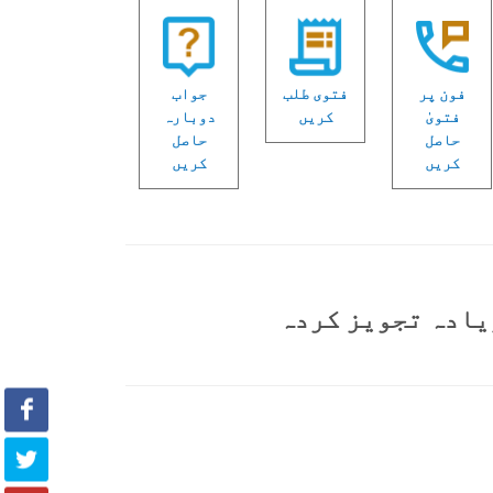
فون پر
فتوی طلب
جواب
فتویٰ
کریں
دوبارہ
حاصل
حاصل
کریں
کریں
یادہ تجویز کردہ