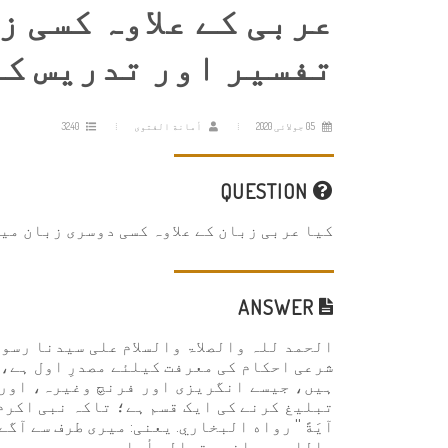
عربی کے علاوہ کسی زب
تفسیر اور تدریس ک
05 جولائی 2020
أمانة الفتوى
3240
QUESTION
کیا عربی زبان کے علاوہ کسی دوسری زبان میں
ANSWER
الحمد للہ والصلاۃ والسلام علی سیدنا رسول 
شرعی احکام کی معرفت کیلئے مصدرِ اول ہے، 
ہیں، جیسے انگریزی اور فرنچ وغیرہ، اور ی
تبلیغ کرنے کی ایک قسم ہے؛ تاکہ نبی اکرم ﷺ کے 
آيَةً '' رواه البخاري. یعنی: میری طرف سے آگ
والله سبحانه وتعالى أعلم.