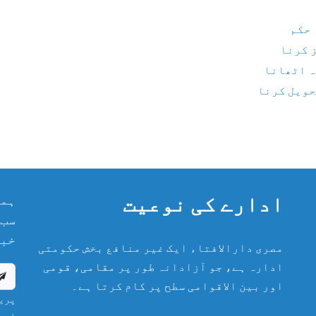
 حکم
 کرنا
ہ اٹھانا
تحویل کرنا
ادارے کی نوعیت
ہما
سب 
خبر
مصری دارالافتاء ایک غیر منافع بخش حکومتی
ادارہ ہے، جو آزادانہ طور پر مقامی، قومی
اور بین الاقوامی سطح پر کام کرتا ہے۔
پریش
اور 