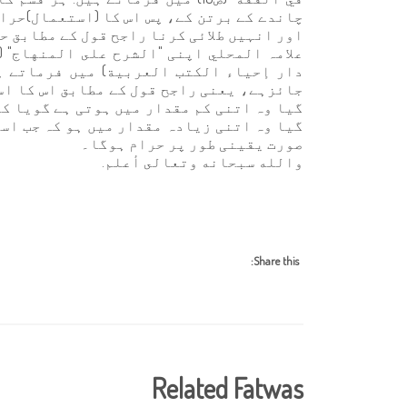
چاندے کے برتن کے، پس اس کا (استعمال)حرا
اور انہیں طلائی کرنا راجح قول کے مطابق حل
دار إحياء الكتب العربية) میں فرماتے ہی
جائزہے، یعنی راجح قول کے مطابق اس کا اس
گیا وہ اتنی کم مقدار میں ہوتی ہے گویا کہ
گیا وہ اتنی زیادہ مقدار میں ہو کہ جب اسے ا
صورت یقینی طور پر حرام ہوگا۔
والله سبحانه وتعالى أعلم.
Share this:
Related Fatwas