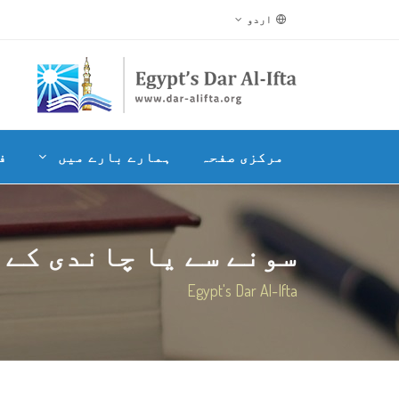
اردو
مرکزی صفحہ
ہمارے بارے میں
ف
سونے سے یا چاندی کے پا
Egypt's Dar Al-Ifta