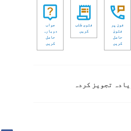
فون پر
فتوی طلب
جواب
فتویٰ
کریں
دوبارہ
حاصل
حاصل
کریں
کریں
یادہ تجویز کردہ