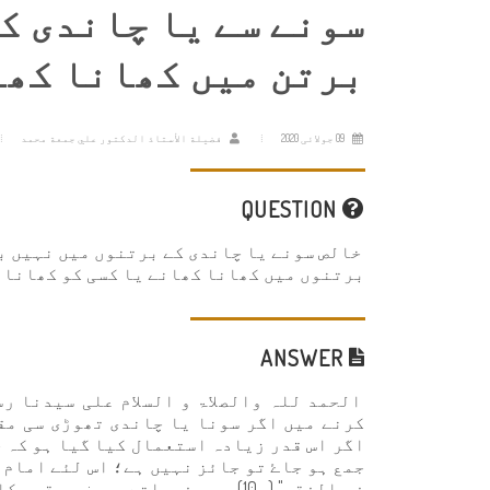
سونے سے یا چاندی کے
برتن میں کھانا کھ
09 جولائی 2020
فضيلة الأستاذ الدكتور علي جمعة محمد
QUESTION
خالص سونے یا چاندی کے برتنوں میں نہیں بل
برتنوں میں کھانا کھانے یا کسی کو کھانا د
ANSWER
الحمد للہ والصلاۃ و السلام علی سيدنا رس
کرنے میں اگر سونا یا چاندی تھوڑی سی مق
اگر اس قدر زیادہ استعمال کیا گیا ہو کہ جب
جمع ہو جاۓ تو جائز نہیں ہے؛ اس لئے اما
في الفقه" (ص10) میں فرماتے ہیں: