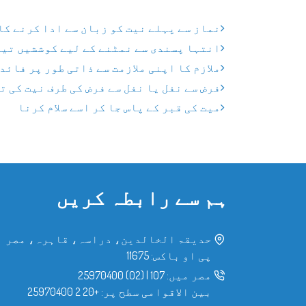
نماز سے پہلے نیت کو زبان سے ادا کرنے کا
انتہا پسندی سے نمٹنے کے لیے کوششیں تیز
ملازم کا اپنی ملازمت سے ذاتی طور پر فائد
فرض سے نفل یا نفل سے فرض کی طرف نیت کی 
میت کی قبر کے پاس جا کر اسے سلام کرنا
ہم سے رابطہ کریں
حدیقۃ الخالدین، دراسہ، قاہرہ، مصر
پی او باکس: 11675
مصر میں:
107
|
(02) 25970400
بین الاقوامی سطح پر:
+20 2 25970400