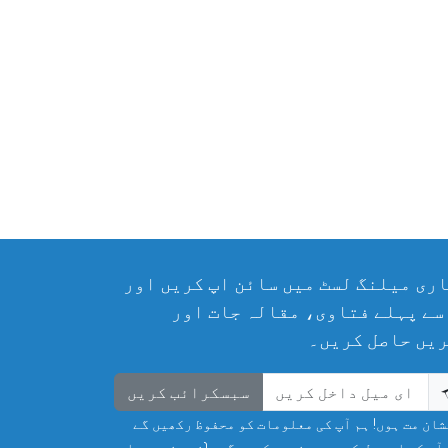
ری میلنگ لسٹ میں سائن اپ کریں اور
سے پہلے فتاوی، مقالہ جات اور
یں حاصل کریں۔
سبسکرائب کریں
ان مت ہوں! ہم آپ کی معلومات کو محفوظ رکھیں گے
آپ کی ای میل کو سپیم نہیں کریں گے۔ (غیر ضروری ای