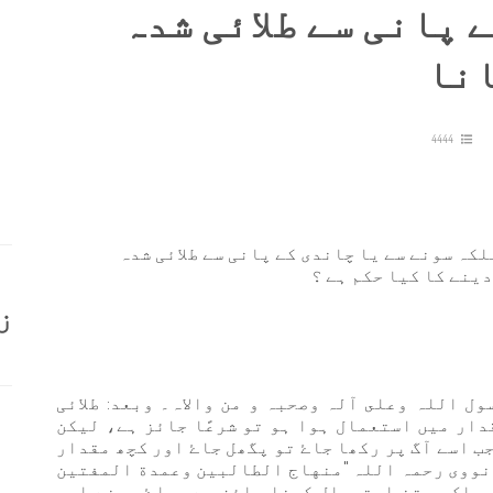
 پانی سے طلائی شدہ
انا
4444
کہ سونے سے یا چاندی کے پانی سے طلائی شدہ
ینے کا کیا حکم ہے ؟
ز
ول اللہ وعلى آلہ وصحبہ و من والاہ۔ وبعد: طلائی
دار میں استعمال ہوا ہو تو شرعًا جائز ہے، لیکن
 اسے آگ پر رکھا جاۓ تو پگھل جاۓ اور کچھ مقدار
م نووی رحمہ اللہ "منهاج الطالبين وعمدة المفتين
 ہر قسم کا پاک برتن استعمال کرنا جائز ہے سواۓ سونے اور