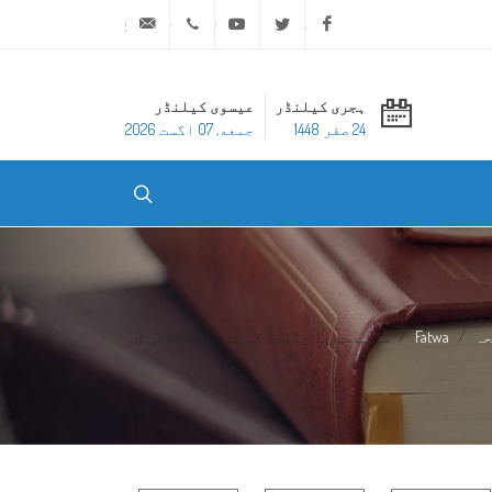
ask@dar-alifta.org
+20 2 25970400
Youtube
Twitter
Facebook
ہجری کیلنڈر
عیسوی کیلنڈر
24 صفر 1448
جمعه, 07 اگست 2026
حہ
Fatwa
سونے سے یا چاندی کے پانی سے طلائی ش...