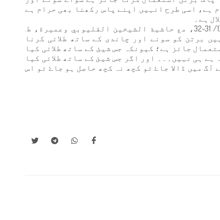
م ہے، اسی طرح انہیں اپنے پاس رکھنا بھی حرام ہے
ال ہے۔
علامہ المحلي اپنی "الشرح على المنهاج" (1/ 31-32، مع حاشية الشيخين القليوبي وعميرة، ط.
ں برتن کو سونے اور چاندی کے ساتھ طلائی کرنا
تعمال جائز ہے؛ کیونکہ جس شیئ کے ساتھ طلائی کیا
 ہے ہی نہیں۔۔۔ اور اگر جس شیئ کے ساتھ طلائی کیا
ٓگ میں ڈالا جاۓ تو کچھ نہ کچھ حاصل ہو جاۓ تو اس