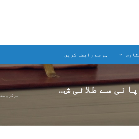
تاوی
ہم سے رابطہ کریں
نی سے طلائی ش...
مرکزی صف