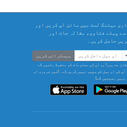
ری میلنگ لسٹ میں سائن اپ کریں اور
سے پہلے فتاوی، مقالہ جات اور
یں حاصل کریں۔
سبسکرائب کریں
ان مت ہوں! ہم آپ کی معلومات کو محفوظ رکھیں گے
آپ کی ای میل کو سپیم نہیں کریں گے۔ (غیر ضروری ای
نہیں بھیجیں گے)