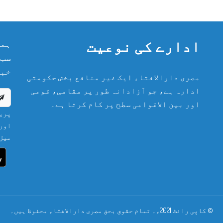
ادارے کی نوعیت
ہما
سب 
خبر
مصری دارالافتاء ایک غیر منافع بخش حکومتی
ادارہ ہے، جو آزادانہ طور پر مقامی، قومی
اور بین الاقوامی سطح پر کام کرتا ہے۔
پریش
اور 
میل 
© کاپی رائٹ 2021ء۔ تمام حقوق بحق مصری دارالافتاء محفوظ ہیں۔