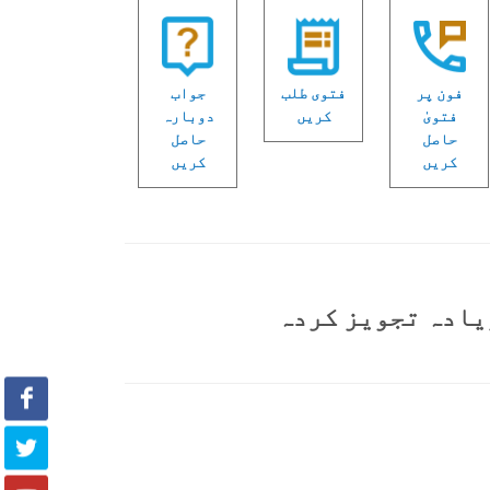
فون پر
فتوی طلب
جواب
فتویٰ
کریں
دوبارہ
حاصل
حاصل
کریں
کریں
یادہ تجویز کردہ