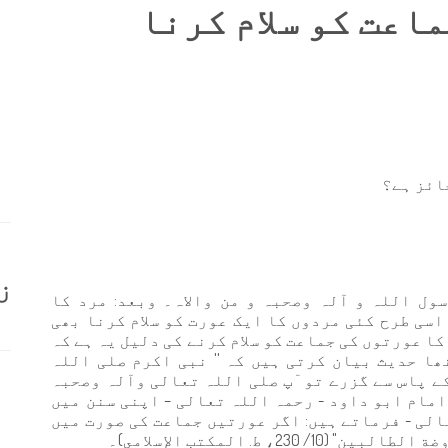
اعت کو سلام کرنا
جائز ہے؟
ز
سول اللہ و آلہ وصحبہ و من والاہ۔ وبعد: مرد کا
اسی طرح کئی مردوں کا ایک عورت کو سلام کرنا بھی
ا عورتوں کی جماعت کو سلام کرنے کی دلیل یہ ہے کہ
ھا حدیث بیان کرتی ہیں کہ '' نبی اکرم صلی اللہ
ے پاس سے گزرے تو ٓپ صلی اللہ تعالی وآلہ وصحبہ
 امام ابو داود - رحمہ اللہ تعالی – اپنی سنن میں
الی - فرماتے ہیں: اگر عورتیں جماعت کی صورت میں
2، ط. المكتب الإسلامي)۔