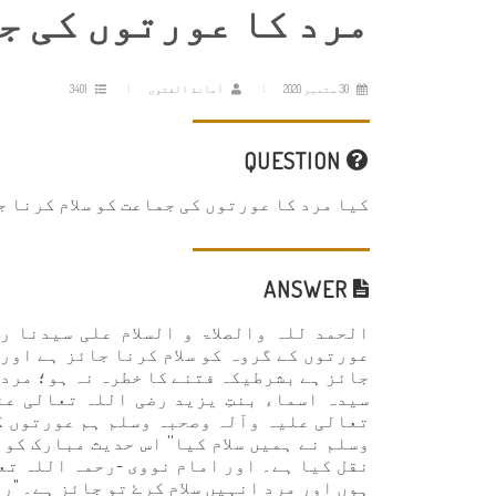
مرد کا عورتوں کی جم
30 ستمبر 2020
أمانة الفتوى
3401
QUESTION
کیا مرد کا عورتوں کی جماعت کو سلام کرنا 
ANSWER
الحمد للہ والصلاۃ و السلام علی سيدنا ر
عورتوں کے گروہ کو سلام کرنا جائز ہے اور 
جائز ہے بشرطیکہ فتنے کا خطرہ نہ ہو؛ مرد ک
سیدہ اسماء بنتِ یزید رضی اللہ تعالی عن
تعالی علیہ وآلہ وصحبہ وسلم ہم عورتوں ک
وسلم نے ہمیں سلام کیا'' اس حدیث مبارک کو
نقل کیا ہے۔ اور امام نووی -رحمہ اللہ تع
ہوں اور مرد انہیں سلام کرۓ تو جائز ہے۔ "روضة الطالبين" (10/ 30