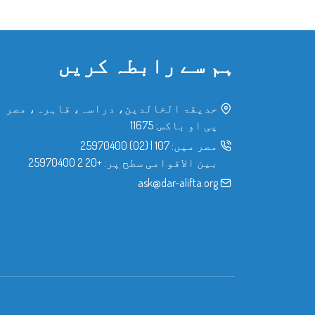
ہم سے رابطہ کریں
حدیقۃ الخالدین، دراسہ، قاہرہ، مصر
پی او باکس: 11675
مصر میں:
107
|
(02) 25970400
بین الاقوامی سطح پر:
+20 2 25970400
ask@dar-alifta.org