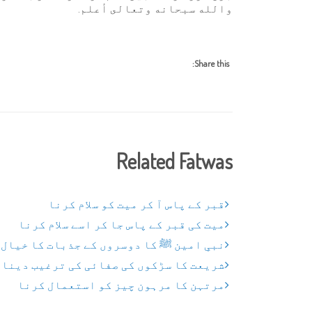
والله سبحانه وتعالى أعلم.
Share this:
Related Fatwas
قبر کے پاس آ کر میت کو سلام کرنا
میت کی قبر کے پاس جا کر اسے سلام کرنا
نبیِ امین ﷺ کا دوسروں کے جذبات کا خیال
شریعت کا سڑکوں کی صفائی کی ترغیب دینا
مرتہن کا مرہون چیز کو استعمال کرنا