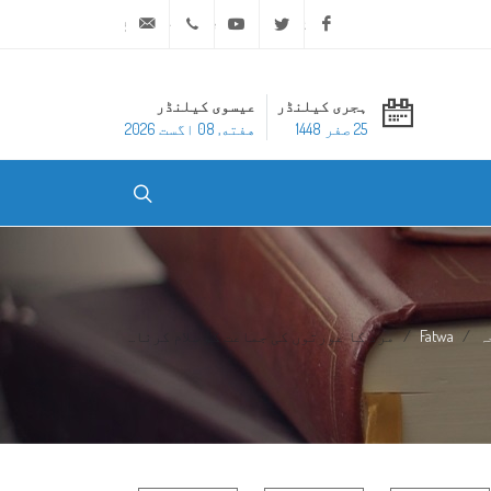
ask@dar-alifta.org
+20 2 25970400
Youtube
Twitter
Facebook
ہجری کیلنڈر
عیسوی کیلنڈر
25 صفر 1448
هفته, 08 اگست 2026
ہ
Fatwa
مرد کا عورتوں کی جماعت کو سلام کرنا...