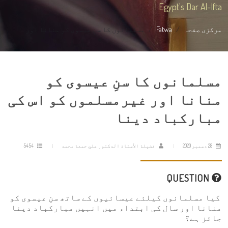
Egypt's Dar Al-Ifta
مرکزی صفحہ
Fatwa
مسلمانوں کا سنِ عیسوی کو منانا اور ...
مسلمانوں کا سنِ عیسوی کو
منانا اور غیرمسلموں کو اس کی
مبارکباد دینا
28 دسمبر 2020
فضيلة الأستاذ الدكتور علي جمعة محمد
5454
QUESTION
کیا مسلمانوں کیلئے عیسائیوں کے ساتھ سنِ عیسوی کو
منانا اور سال کی ابتداء میں انہیں مبارکباد دینا
جائز ہے؟