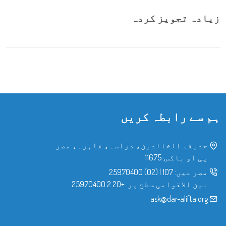
زیادہ تجویز کردہ
ہم سے رابطہ کریں
حدیقۃ الخالدین، دراسہ، قاہرہ، مصر
پی او باکس: 11675
مصر میں:
107
|
(02) 25970400
بین الاقوامی سطح پر:
+20 2 25970400
ask@dar-alifta.org