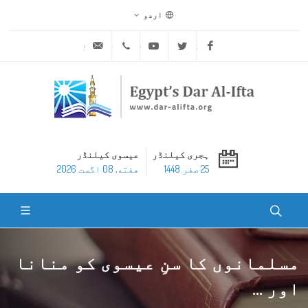
اردو
ask@dar-alifta.org
+20 2 25970400
Youtube
Twitter
Facebook
ہجری کیلنڈر
عیسوی کیلنڈر
25 صفر 1448
هفته, 08 اگست 2026
مسلمانوں کا سنِ عیسوی کو منانا
اور ...