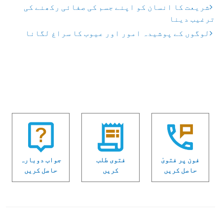
شریعت کا انسان کو اپنے جسم کی صفائی رکھنے کی
ترغیب دینا
لوگوں کے پوشیدہ امور اور عیوب کا سراغ لگانا
فون پر فتویٰ
فتوی طلب
جواب دوبارہ
حاصل کریں
کریں
حاصل کریں