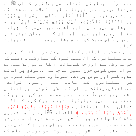
علیہ وآلہ وسلم کی اقتداء بھی ہے؛ کیونکہ آپ ﷺ نے
سیدنا عیسی ۔علی نبینا وعلیہ الصلاۃ والسلام۔ کے
بارے میں فرمایا: "أَنَا أَوْلَى النَّاسِ بِعِيسَى ابْنِ مَرْيَمَ
فِى الدُّنْيَا وَالآخِرَةِ، لَيْسَ بَيْنِي وَبَيْنَهُ نَبِيٌّ" رواه
البخاري. میں دنیا اور آخرت میں عیسیٰ کا زیادہ
حقدار ہوں، اور میرے اور ان کے درمیان کوئی نبی
نہیں ہے" اس حدیث کو امام بخاری رحمہ اللہ نے روایت
کیا ہے۔
یہ ہے حکم مسلمانوں کیلئے اس دن کو منانے کا، رہی
بات مسلمانوں کا ان عیسائیوں کو مبارکباد دینے کی
جو ہم وطن ہیں اور جن کے ساتھ ان کا باہم رہن سہن ہے
تو اس میں کوئی حرج نہیں ہے چاہے اس موقع پر اس کے
علاوہ کسی اور موقع پر دے، خصوصاً وہ غیر مسلم شہری جن
کی مسلمانوں کے ساتھ صلہ رحمی، قرابت،
ہمسائیگی،رفاقت یا ان کے علاوہ کوئی اور انسانی
رشتہ ہو، خصوصاً جب وہ بھی مسلمانوں کی عیدوں کے
موقع پر انہیں مبارکباد دیتے ہوں؛ کیونکہ اللہ
تعالی ارشاد فرماتا ہے :
﴿وَإِذَا حُيِّيْتُم بِتَحِيَّةٍ فَحَيُّواْ
بِأَحْسَنَ مِنْهَا أَوْ رُدُّوهَا﴾
[النساء: 86] یعنی:'' جب تمہیں
سلام کیا جاۓ تو جواباً تم بھی سلام کہو اس سے بہتر
طریقے سے یا اسی طریقے سے'' اور اس میں ان کے کسی بھی
ایسے عقیدے کا اقرار نہیں ہوتا جو شریعتِ اسلام کے