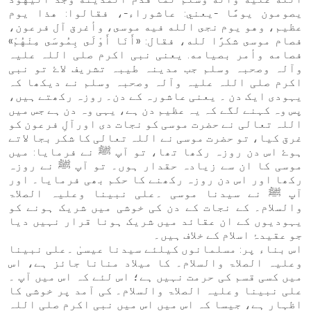
يصومون يومًا -يعني: عاشوراء-، فقالوا: هذا يوم
عظيم، وهو يوم نجى الله فيه موسى، وأغرق آل فرعون،
فصام موسى شكرًا لله، فقال: «أَنَا أَوْلَى بِمُوسَى مِنْهُمْ»
فصامه وأمر بصيامه. یعنی نبی اکرم صلی اللہ علیہ
وآلہ وصحبہ وسلم جب مدینہ طیبہ تشریف لاۓ تو نبی
اکرم صلی اللہ علیہ وآلہ وصحبہ وسلم نے دیکھا کہ
یہودی ایک دن ۔ یعنی عاشورہ کے دن۔ روزہ رکھتے ہیں،
پس وہ کہنے لگے کہ یہ عظیم دن ہے، یہی وہ دن ہے جس میں
اللہ تعالی نے حضرت موسی کو نجات دی اورآلِ فرعون کو
غرق کیا، تو حضرت موسی نے اللہ تعالی کا شکر بجا لاتے
ہوۓ اس دن روزہ رکھا تھا، تو آپ ﷺ نے فرمایا: میں
موسی کا ان سے زیادہ حقدار ہوں۔ تو آپ ﷺ نے روزہ
رکھا اور اس دن روزہ رکھنے کا حکم بھی فرمایا۔ اور
آپ ﷺ نے سیدنا موسی ۔علی نبینا وعلیہ الصلاۃ
والسلام۔ کے نجات کے دن کی خوشی میں شریک ہونے کو
یہودیوں کے ان عقائد میں شریک ہونا قرار نہیں دیا
جو عقیدۂ اسلام کے خلاف ہیں۔
اس بناء پر: مسلمانوں کیلئے سیدنا عیسیٰ ۔علی نبینا
وعلیہ الصلاۃ والسلام۔ کا میلاد منانا جائز ہے، اس
میں کسی قسم کی حرمت نہیں ہے؛ اس لئے کہ اس میں آپ ۔
علی نبینا وعلیہ الصلاۃ والسلام۔ کی آمد پر خوشی کا
اظہار ہے، جیسا کہ اس میں اس میں نبی اکرم صلی اللہ