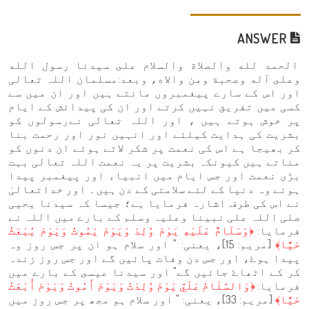
ANSWER
الحمد لله والصلاة والسلام على سيدنا رسول الله
وعلى آله وصحبة ومن والاه، وبعد:مسلمان اللہ تعالی
اور اس کے سارے پیغمبروں مانتے ہیں اور ان میں سے
کسی میں تفریق نہیں کرتے اور ان کی پیدائش کے ایام
پر خوش ہوتے ہیں ، اور اللہ تعالی نےرسولوں کو
بشریت کی ہدایت کیلئے اور انہیں نور اور رحمت بنا
کر بھیجا ہے اس کی نعمت پر شکر لاتے ہوئے ان دنوں کو
مناتے ہیں کیونکہ بشریت پر یہ نعمت اللہ تعالی بہت
بڑی نعمت اور جس ایام میں انبیاء اور پیغمبر پیدا
ہوئے وہ دنیا کے لئے سلامتی کے دن ہیں۔ اور خداتعالیٰ
نے اس کی طرف اشارہ فرمایا ہے؛ جیسا کہ سیدنا یحیی
صلی اللہ علی نبینا وعلیہ وسلم کے بارے میں اللہ نے
فرمایا:
﴿وَسَلَامٌ عَلَيْهِ يَوْمَ وُلِدَ وَيَوْمَ يَمُوتُ وَيَوْمَ يُبْعَثُ
حَيًّا﴾
[مريم: 15]، یعنی: " اور سلام ہو ان پر جس روز وہ
پیدا ہوۓ، اور جس دن وفات پائیں گے اور جس روز زندہ
کر کے اٹھاۓ جائیں گے" اور سيدنا عيسى کے بارے میں
فرمایا:
﴿وَالسَّلَامُ عَلَيَّ يَوْمَ وُلِدْتُ وَيَوْمَ أَمُوتُ وَيَوْمَ أُبْعَثُ
حَيًّا﴾
[مريم: 33]، یعنی: " اور سلام ہو مجھ پر جس روز میں