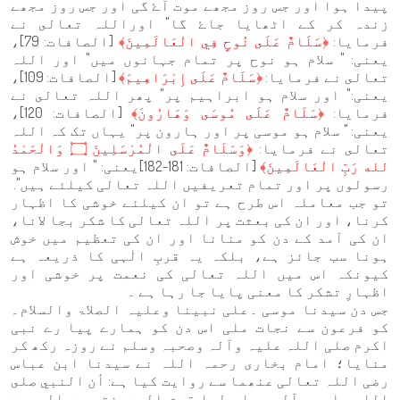
پیدا ہوا اور جس روز مجھے موت آۓ گی اور جس روز مجھے
زندہ کر کے اٹھایا جاۓ گا" اوراللہ تعالى نے
فرمایا:
﴿سَلَامٌ عَلَى نُوحٍ فِي الْعَالَمِينَ﴾
[الصافات: 79]،
یعنی: " سلام ہو نوح پر تمام جہانوں میں" اور اللہ
تعالى نے فرمایا:
﴿سَلَامٌ عَلَى إِبْرَاهِيمَ﴾
[الصافات: 109]،
یعنی:" اور سلام ہو ابراہیم پر" پھر اللہ تعالى نے
فرمایا:
﴿سَلَامٌ عَلَى مُوسَى وَهَارُونَ﴾
[الصافات: 120]،
یعنی: " سلام ہو موسی پر اور ہارون پر" یہاں تک کہ اللہ
تعالى نے فرمایا:
﴿وَسَلَامٌ عَلَى الْمُرْسَلِينَ ۝ وَالْحَمْدُ
لله رَبِّ الْعَالَمِينَ﴾
[الصافات: 181-182]یعنی: " اور سلام ہو
رسولوں پر اور تمام تعریفیں اللہ تعالی کیلئے ہیں".
تو جب معاملہ اس طرح ہے تو ان کیلئے خوشی کا اظہار
کرنا، اور ان کی بعثت پر اللہ تعالی کا شکر بجا لانا،
ان کی آمد کے دن کو منانا اور ان کی تعظیم میں خوش
ہونا سب جائز ہے، بلکہ یہ قربِ الٰہی کا ذریعہ ہے
کیونکہ اس میں اللہ تعالی کی نعمت پر خوشی اور
اظہارِ تشکر کا معنی پایا جا رہا ہے ۔
جس دن سیدنا موسی ۔علی نبینا وعلیہ الصلاۃ والسلام۔
کو فرعون سے نجات ملی اس دن کو ہمارے پیا رے نبی
اکرم صلی اللہ علیہ وآلہ وصحبہ وسلم نے روزہ رکھ کر
منایا؛ امام بخاری رحمہ اللہ نے سیدنا ابن عباس
رضی اللہ تعالی عنھما سے روایت کیا ہے: أن النبي صلى
الله عليه وآله وسلم لما قدم المدينة وجد اليهود