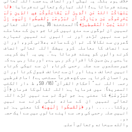
خلاف ہو، بلکہ یہ نیکی اور انصاف ہے جسے اللہ تعالی
پسند فرماتا ہے؛ اللہ تبارک وتعالی نے فرمایا :
﴿لَا
يَنْهَاكُمُ اللهُ عَنِ الَّذِينَ لَمْ يُقَاتِلُوكُمْ فِي الدِّينِ وَلَمْ
يُخْرِجُوكُم مِّن دِيَارِكُمْ أَن تَبَرُّوهُمْ وَتُقْسِطُوا إِلَيْهِمْ إِنَّ
اللهَ يُحِبُّ الْمُقْسِطِينَ﴾
]الممتحنة: 8[ یعنی: اللہ تعالی
تمہیں ان لوگوں سے منع نہیں کرتا جو دین کے معاملے
تم سے نہیں لڑے، اور نہ انہوں نے تمہیں تمہارے
گھروں سے نکالا کہ تم ان کے ساتھ بھلائی کرو، اور ان
سے انصاف کا معاملہ کرو بیشک اللہ تعالی انصاف
کرنے والوں کو پسند فرماتا ہے''۔ پس یہ آیتِ کریمہ
باہمی رہن سہن کا اقرار کر رہی ہے، اوربتا رہی ہے کہ
غیرمسلموں سے صلہ رحمی کرنا، ان سے نیکی کرنا،
انہیں تحائف دینا اور ان سے تحائف قبول کرنا اور ان
پر احسان کرنا یہ سب کچھ شرعاً مستحب ہے؛ امام قرطبی
رحمہ اللہ نے " أحكام القرآن" (18/ 59، ط. دار الكتب
المصرية) : میں فرمایا ہے: اللہ تَعَالَى:کا فرمان ﴿أَنْ
تَبَرُّوهُمْ﴾ کا معنی ہے: جو لوگ تم سے نہیں لڑے اللہ
تعالی تمہیں ان کے ساتھ نیکی کرنے سے نہیں
روکتا۔۔۔۔۔۔ اور
﴿وَتُقْسِطُوا إِلَيْهِمْ﴾
کا معنی ہے: تم
انہیں صلہ رحمی کی وجہ سے اپنے مالوں میں سے ایک حصہ
دو۔
والله سبحانه وتعالى أعلم.