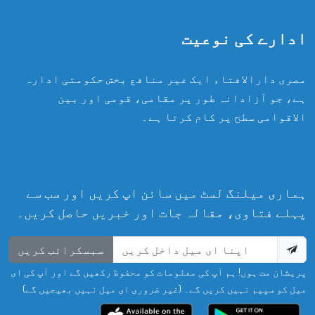
ادارے کی نوعیت
مصری دارالافتاء ایک غیر منافع بخش حکومتی ادارہ
ہے، جو آزادانہ طور پر مقامی، قومی اور بین
الاقوامی سطح پر کام کرتا ہے۔
ہماری میلنگ لسٹ میں سائن اپ کریں اور سب سے
پہلے فتاوی، مقالہ جات اور خبریں حاصل کریں۔
سبسکرائب کریں
پریشان مت ہوں! ہم آپ کی معلومات کو محفوظ رکھیں گے اور آپ کی ای
میل کو سپیم نہیں کریں گے۔ (غیر ضروری ای میل نہیں بھیجیں گے)