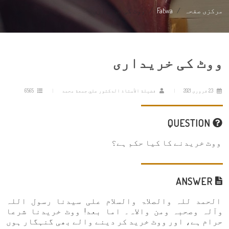
مرکزی صفحہ
Fatwa
ووٹ کی خریداری
ووٹ کی خریداری
23 فروری 2021
فضيلة الأستاذ الدكتور علي جمعة محمد
6565
QUESTION
ووٹ خریدنے کا کیا حکم ہے؟
ANSWER
الحمد للہ والصلاۃ والسلام علی سیدنا رسول اللہ
وآلہ وصحبہ ومن والاہ۔ اما بعد! ووٹ خریدنا شرعا
حرام ہے، اور ووٹ خرید کر دینے والے بھی گنہگار ہوں