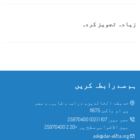
زیادہ تجویز کردہ
ہم سے رابطہ کریں
حدیقۃ الخالدین، دراسہ، قاہرہ، مصر
پی او باکس: 11675
مصر میں:
107
|
(02) 25970400
بین الاقوامی سطح پر:
+20 2 25970400
ask@dar-alifta.org