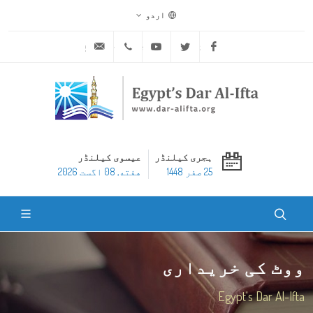
اردو
ask@dar-alifta.org
+20 2 25970400
Youtube
Twitter
Facebook
ہجری کیلنڈر
عیسوی کیلنڈر
25 صفر 1448
هفته, 08 اگست 2026
ووٹ کی خریداری
Egypt's Dar Al-Ifta