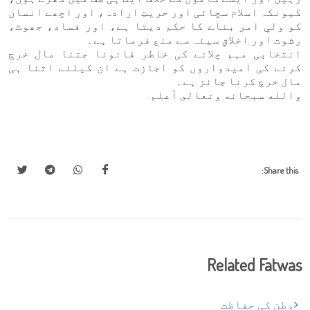
کیونکہ اسلام سچائی اور حریتِ ارادہ، اور اچھے انسان
کو ولیِ امر بناے کا حکم دیتا ہے، اور فساد، جھوٹ،
رشوت اور اخلاقِ سیئہ سے منع فرماتا ہے۔
انتخابی مہم چلانے کی خاطر قانونا جتنا مال خرچ
کرنے کی امیدواروں کو اجازت ہے ان کیلئے اتنا ہی
مال خرچ کرنا جائز ہے۔
والله سبحانه وتعالى أعلم.
Share this:
Related Fatwas
وطن کی حفاظت