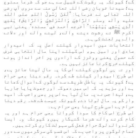
گے؛ کیونکہ یہ رشوت کے قبیل سے ہے جو کہ شرعا ممنوع
ہے؛ سیدنا ثوبان رضی اللہ تعالی عنہ سے مروی آپ رضی
اللہ تعالی نے فرمایا: "لَعَنَ رَسُولُ اللهِ صلى الله
عليه وآله وسلم الرَّاشِيَ وَالْمُرْتَشِيَ وَالرَّائِشَ؛ يَعْنِي
الَّذِي يَمْشِي بَيْنَهُمَا" أخرجه أحمد في "مسنده". یعنی: نبی
اکرم ﷺ نے رشوت دینے والے، لینے والے اور دلانے
والے پر لعنت کی ہے۔
انتخابات میں امیدوار کیلئے اصل یہ کہ امیدوار
صادق اور امین ہو، اس کیلئے اپنا مال انتخابی غرض
کے حصول یعنی ووٹرز کے ارادوں پر اثر انداز ہونے
کیلئے خرچ کرنا جائز نہیں ہے۔
اور نہ ہی لوگوں کیلئے اس کا یہ مال لینا جائز ہے،
اس طرح امیدوار کیلئے طے کردہ رقم دینا بھی حرام
ہے؛ کیونکہ یہ باطل طریقے سے لوگوں کےاموال کھانا
ہے اور مزید یہ کہ اس میں دھوکہ اور جھوٹ پایا جارہا
ہے، لہذا جس نے یہ مال لیا ہے اس پر بھی واجب کہ امید
وار کو یہ مال لوٹا دے، کیونکہ جیسے طے شدہ رقم دینا
حرام ہے اسی طرح لینا بھی حرام ہے۔
اس طرح اس کام کا سودا کروانا بھی حرام ہے اور یہ
کام کرنے والے شرعا گنہگار ہیں، کیونکہ وہ ایسا
کرنے والے لوگ حرام فعل کی سہولت کاری کرتے ہیں۔
تمام لوگوں پر واجب ہے کہ اس قسم کی سرگرمیوں سے دور
رہیں اور ایسے کاموں کے خلاف ایک ہی صف میں کھڑے ہوں،