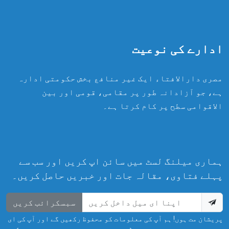
ادارے کی نوعیت
مصری دارالافتاء ایک غیر منافع بخش حکومتی ادارہ
ہے، جو آزادانہ طور پر مقامی، قومی اور بین
الاقوامی سطح پر کام کرتا ہے۔
ہماری میلنگ لسٹ میں سائن اپ کریں اور سب سے
پہلے فتاوی، مقالہ جات اور خبریں حاصل کریں۔
سبسکرائب کریں
پریشان مت ہوں! ہم آپ کی معلومات کو محفوظ رکھیں گے اور آپ کی ای