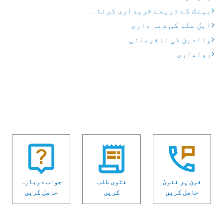
بینک کے ذریعے خریداری کرنا۔
اہلِ علم کی ذمہ داری
والدین کی نافرمانی
رواداری
فون پر فتویٰ
فتوی طلب
جواب دوبارہ
حاصل کریں
کریں
حاصل کریں