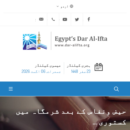
اردو
ask@dar-alifta.org
+20 2 25970400
Youtube
Twitter
Facebook
ہجری کیلنڈر
عیسوی کیلنڈر
23 صفر 1448
جمعرات, 06 اگست 2026
حیض ونفاس کے بعد شرمگاہ میں
کستوری ...