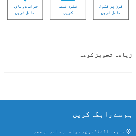
فون پر فتویٰ
فتوی طلب
جواب دوبارہ
حاصل کریں
کریں
حاصل کریں
زیادہ تجویز کردہ
ہم سے رابطہ کریں
حدیقۃ الخالدین، دراسہ، قاہرہ، مصر