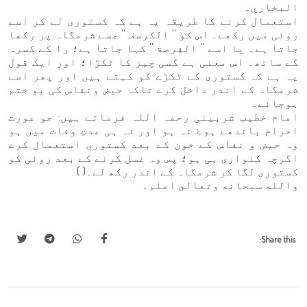
البخاري۔
استعمال کرنے کا طریقہ یہ ہے کہ کستوری لے کر اسے
روئی میں رکھے۔ اس کو '' الكرسف '' جسے شرمگاہ پر رکھا
جاتا ہے۔ یا اسے '' الفِرصة '' کہا جاتا ہے؛ را کے کسرہ
کے ساتھ۔ اس معنی ہے کسی چیز کا ٹکڑا؛ اور ایک قول
یہ ہے کہ کستوری کے ٹکڑے کو کہتے ہیں اور پھر اسے
شرمگاہ کے اندر داخل کرے تاکہ حیض ونفاس کی بو ختم
ہوجائے۔
امام خطیب شربینی رحمہ اللہ فرماتے ہیں: جو عورت
احرام باندھے ہوۓ نہ ہو اور نہ ہی عدتِ وفات میں ہو
وہ حیض و نفاس کے خون کے بعد کستوری استعمال کرے
اگرچہ کنواری ہی ہو؛ پس وہ غسل کرنے کے بعد روئی کو
کستوری لگا کر شرمگاہ کے اندر رکھ لے۔( )
والله سبحانه وتعالى اعلم۔
Share this: