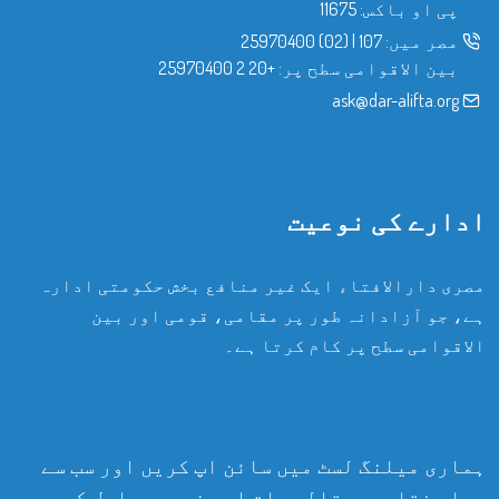
پی او باکس: 11675
مصر میں:
107
|
(02) 25970400
بین الاقوامی سطح پر:
+20 2 25970400
ask@dar-alifta.org
ادارے کی نوعیت
مصری دارالافتاء ایک غیر منافع بخش حکومتی ادارہ
ہے، جو آزادانہ طور پر مقامی، قومی اور بین
الاقوامی سطح پر کام کرتا ہے۔
ہماری میلنگ لسٹ میں سائن اپ کریں اور سب سے
پہلے فتاوی، مقالہ جات اور خبریں حاصل کریں۔