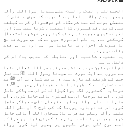
الحمد للہ والصلاۃ والسلام علی سیدنا رسول اللہ وآلہ
وصحبہ ومن والاہ۔ اما بعد ! عورت کا حیض ونفاس کے
منقطع ہونے کے بعد شرمگاہ کو خوشبودار کرنے کیلئے
غسل کرتے وقت کستوری کا استعمال کرنا سنت ہے؛ اور
اگر کستوری موجود نہ ہو تو کوئی بھی خوشبو استعمال
کرسکتی ہے، یہ حکم اس صورت میں ہے کہ جب عورت نے حج
یا عمرے کا احرام نہ باندھا ہوا ہو اور نہ ہی عدتِ
وفات میں ہو۔
یہ حنفیہ، شافعیہ اور حنابلہ کا مذہب ہے؛ اس کی
دلیل یہ ہے:
ام المومنین سیدہ عائشہ صدیقہ رضی اللہ تعالی عنھا
سے مروی ہے: ایک عورت نے سیدنا رسول اللہ ﷺ سے غسلِ
حیض کے طریقے کے بارے میں دریافت کیا، تو آپ ﷺ نے
اسے غسل کرنے کا طریقہ ارشاد فرمایا، پھر آپ ﷺ نے
فرمایا: '' کستوری لگا ہوا کپڑا لے کر اس سے پاکی حاصل
کرو ۔ اس نے پوچھا: اس سے کس طرح پاکی حاصل کروں ، آپ
صلی اللہ علیہ وآلہ وسلم نے فرمایا: اس سے پاکی حاصل
کرو۔ اس نے دوبارہ پوچھا کہ کس طرح ؟ آپ صلی اللہ
علیہ وآلہ وسلم نے فرمایا: سبحان اللہ ! پاکی حاصل
کرو۔ پھر میں نے اسے اپنی طرف کھینچ لیا اور کہا کہ
اسے خون لگی ہوئی جگہوں پر پھیر لیا کرو'' رواه