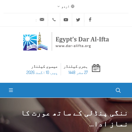
اردو
ask@dar-alifta.org
+20 2 25970400
Youtube
Twitter
Facebook
ہجری کیلنڈر
عیسوی کیلنڈر
27 صفر 1448
پير, 10 اگست 2026
ننگی پنڈلی کے ساتھ عورت کا
نماز ادا...