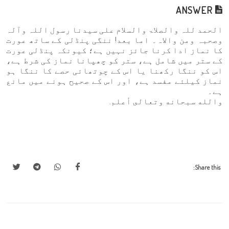
ANSWER
الحمد للہ والصلاۃ والسلام علی سیدنا رسول اللہ وآلہ
وصحبہ ومن والاہ۔ اما بعد! ننگی پنڈلی کے ساتھ عورت
کا نماز ادا کرنا جائز نہیں ہے؛ کیونکہ پنڈلی عورت
کے ستر میں شامل ہے، ستر کو چھپانا نماز کی شرط ہے،
اس کو ننگا رکھنا یا اس کے چوتھائی حصے کا ننگا ہو
نماز کیلئے مفسد ہے، اور اس کے صحیح ہونے میں مانع
ہے۔
والله سبحانه وتعالى أعلم.
Share this: