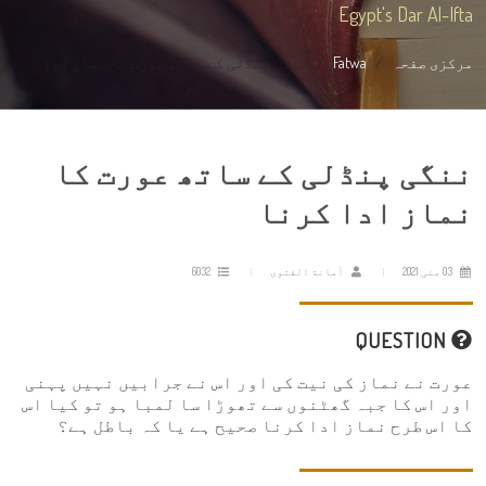
Egypt's Dar Al-Ifta
مرکزی صفحہ
Fatwa
ننگی پنڈلی کے ساتھ عورت کا نماز ادا...
ننگی پنڈلی کے ساتھ عورت کا
نماز ادا کرنا
03 مئی 2021
أمانة الفتوى
6032
QUESTION
عورت نے نماز کی نیت کی اور اس نے جرابیں نہیں پہنی
اور اس کا جبہ گھٹنوں سے تھوڑا سا لمبا ہو تو کیا اس
کا اس طرح نماز ادا کرنا صحیح ہے یا کہ باطل ہے؟