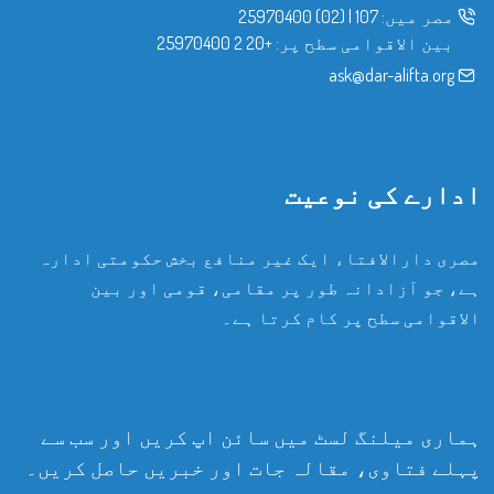
مصر میں:
107
|
(02) 25970400
بین الاقوامی سطح پر:
+20 2 25970400
ask@dar-alifta.org
ادارے کی نوعیت
مصری دارالافتاء ایک غیر منافع بخش حکومتی ادارہ
ہے، جو آزادانہ طور پر مقامی، قومی اور بین
الاقوامی سطح پر کام کرتا ہے۔
ہماری میلنگ لسٹ میں سائن اپ کریں اور سب سے
پہلے فتاوی، مقالہ جات اور خبریں حاصل کریں۔