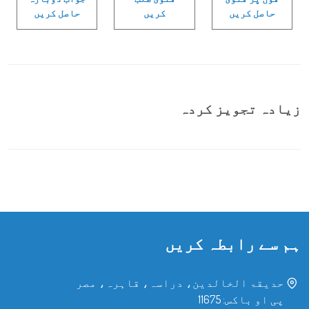
حاصل کریں
کریں
حاصل کریں
زیادہ تجویز کردہ
ہم سے رابطہ کریں
حدیقۃ الخالدین، دراسہ، قاہرہ، مصر
پی او باکس: 11675