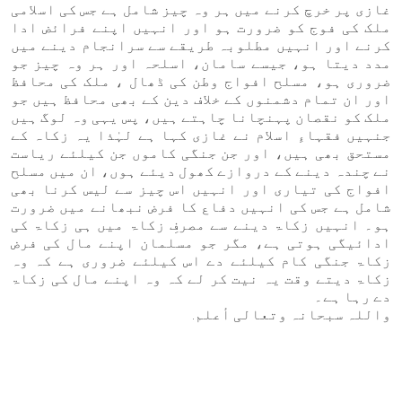
غازی پر خرچ کرنے میں ہر وہ چیز شامل ہے جس کی اسلامی
ملک کی فوج کو ضرورت ہو اور انہیں اپنے فرائض ادا
کرنے اور انہیں مطلوبہ طریقے سے سرانجام دینے میں
مدد دیتا ہو، جیسے سامان، اسلحہ اور ہر وہ چیز جو
ضروری ہو، مسلح افواج وطن کی ڈھال ، ملک کی محافظ
اور ان تمام دشمنوں کے خلاف دین کے بھی محافظ ہیں جو
ملک کو نقصان پہنچانا چاہتے ہیں، پس یہی وہ لوگ ہیں
جنہیں فقہاءِ اسلام نے غازی کہا ہے لہٰذا یہ زکاہ کے
مستحق بھی ہیں، اور جن جنگی کاموں جن کیلئے ریاست
نے چندہ دینے کے دروازے کھول دیئے ہوں، ان میں مسلح
افواج کی تیاری اور انہیں اس چیز سے لیس کرنا بھی
شامل ہے جس کی انہیں دفاع کا فرض نبھانے میں ضرورت
ہو۔ انہیں زکاۃ دینے سے مصرفِ زکاۃ میں ہی زکاۃ کی
ادائیگی ہوتی ہے، مگر جو مسلمان اپنے مال کی فرض
زکاۃ جنگی کام کیلئے دے اس کیلئے ضروری ہے کہ وہ
زکاۃ دیتے وقت یہ نیت کر لے کہ وہ اپنے مال کی زکاۃ
دے رہا ہے۔
واللہ سبحانہ وتعالی أعلم.