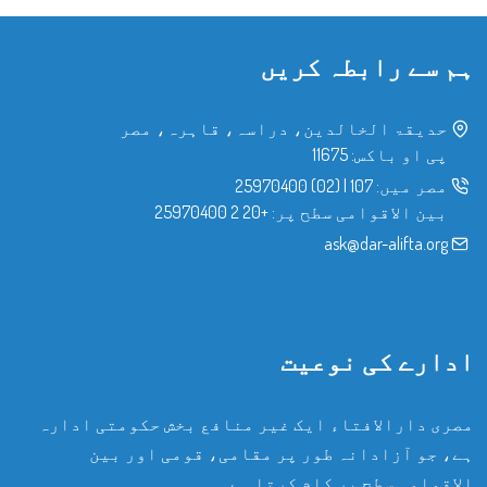
ہم سے رابطہ کریں
حدیقۃ الخالدین، دراسہ، قاہرہ، مصر
پی او باکس: 11675
مصر میں:
107
|
(02) 25970400
بین الاقوامی سطح پر:
+20 2 25970400
ask@dar-alifta.org
ادارے کی نوعیت
مصری دارالافتاء ایک غیر منافع بخش حکومتی ادارہ
ہے، جو آزادانہ طور پر مقامی، قومی اور بین
الاقوامی سطح پر کام کرتا ہے۔