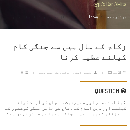
Egypt's Dar Al-Ifta
مرکزی صفحہ
Fatwa
زکاۃ کے مال میں سے جنگی کام کیلئے ع...
زکاۃ کے مال میں سے جنگی کام
کیلئے عطیہ کرنا
25 مئی 2021
فضيلة الأستاذ الدكتور علي جمعة محمد
0
QUESTION
کیا استعمار اور صہیونیت سے وطن کو آزاد کرانے
کیلئے اور دینِ اسلام کے دفاع کی خاطر جنگی کوششوں کے
لئے زکاۃ کے پیسے دینا جائز ہے یا یہ جائز نہیں ہے؟