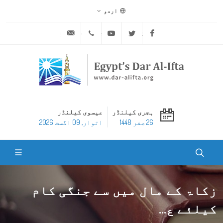
اردو
ask@dar-alifta.org
+20 2 25970400
Youtube
Twitter
Facebook
ہجری کیلنڈر
عیسوی کیلنڈر
26 صفر 1448
اتوار, 09 اگست 2026
زکاۃ کے مال میں سے جنگی کام
کیلئے ع...