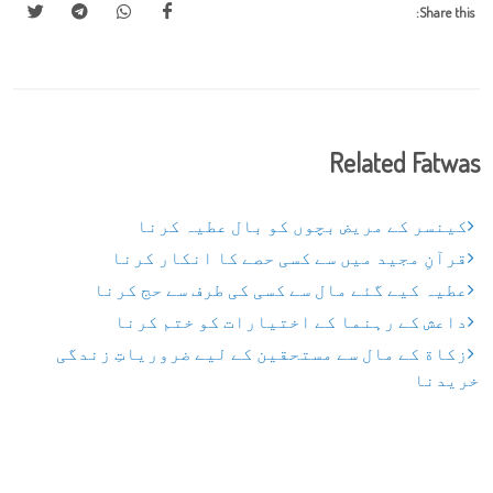
Share this:
Related Fatwas
کینسر کے مریض بچوں کو بال عطیہ کرنا
قرآنِ مجید میں سے کسی حصے کا انکار کرنا
عطیہ کیے گئے مال سے کسی کی طرف سے حج کرنا
داعش کے رہنما کے اختیارات کو ختم کرنا
زکاة کے مال سے مستحقین کے لیے ضروریاتِ زندگی
خریدنا