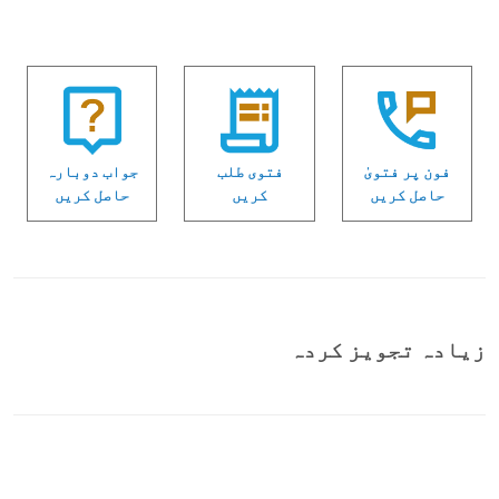
فون پر فتویٰ
فتوی طلب
جواب دوبارہ
حاصل کریں
کریں
حاصل کریں
زیادہ تجویز کردہ