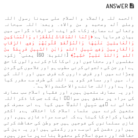
ANSWER
الحمد للہ والصلاۃ و السلام علی سيدنا رسول اللہ
وعلى آله وصحبه و من والاه۔ وبعد: اللہ سبحانہ
وتعالی نے مصارفِ زکاۃ کو اپنے اس ارشاد گرامی میں
بیان فرمایا ہے:
﴿إِنَّمَا الصَّدَقَاتُ لِلْفُقَرَاءِ وَالْمَسَاكِينِ
وَالْعَامِلِينَ عَلَيْهَا وَالْمُؤَلَّفَةِ قُلُوبُهُمْ وَفِي الرِّقَابِ
وَالْغَارِمِينَ وَفِي سَبِيلِ اللهِ وَابْنِ السَّبِيلِ فَرِيضَةً مِنَ
اللهِ وَاللهُ عَلِيمٌ حَكِيمٌ﴾
[التوبة: 60] یعنی:'' زکوٰۃ
مفلسوں اور محتاجوں اور اس کا کام کرنے والوں کا حق
ہے اور جن کی دلجوئی کرنی مطوب ہو اور غلاموں کی گردن
چھڑانے میں اور قرض داروں کے قرض میں اور اللہ کی
راہ میں اور مسافر کو، یہ اللہ کی طرف سے مقرر کیا
ہوا ہے اور اللہ جاننے والا حکمت والا ہے''۔
اور یہ مصارف متعین ہیں، اور فقہاءِ اسلام سب مصارف
کی مراد پر متفق ہیں سواےؐ ایک کے جس کا ذکر اللہ
تعالی نے ﴿فِي سَبِيلِ اللهِ﴾ میں کیا ہے اس مصرف کو
متعین کرنے میں علماء اسلام کا اختلاف ہے، اکثر
فقہاءِ کرام کا کہنا ہے کہ اس سے مراد غازی ہیں، اور
غازی مسلمانوں کی فوجیں ہیں جو وطن کی حفاظت کرتی
ہیں اور دشمن کو اس سے دور رکھتی ہیں اور یہ دین کی
حفاظت اور دعوتِ اسلام کو محفوظ بنانے پر مامور ہیں،