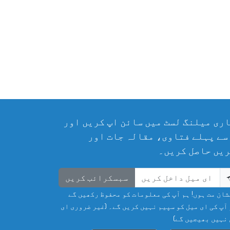
ری میلنگ لسٹ میں سائن اپ کریں اور
سے پہلے فتاوی، مقالہ جات اور
یں حاصل کریں۔
سبسکرائب کریں
ان مت ہوں! ہم آپ کی معلومات کو محفوظ رکھیں گے
آپ کی ای میل کو سپیم نہیں کریں گے۔ (غیر ضروری ای
نہیں بھیجیں گے)