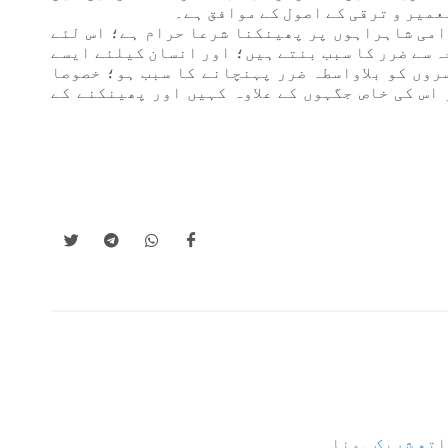
عمیر و ترقی کے اصول کے موافق ہے۔
امی شاہراہوں پر پھینکنا شرعا حرام ہے؛ اس لئے
ہ سے ضرر کا سبب بنتے ہیں؛ اور انسان کیلئے ایسے
روں کو بلاواسطہ ضرر پہنچانے کا سبب ہو؛ خصوصا
 اس کی خاص جگہوں کے علاوہ کہیں اور پھینکنے کے
اتھ شریک ہونا