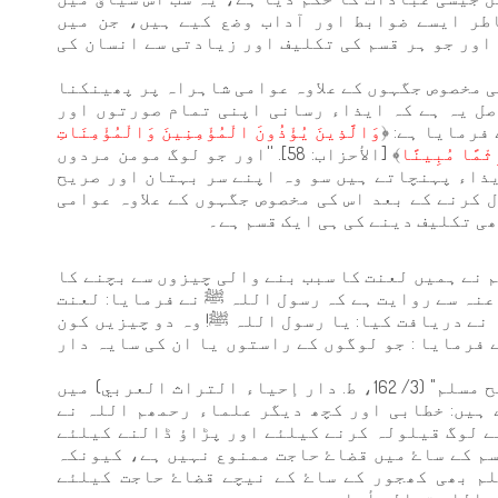
خاطر ایسے ضوابط اور آداب وضع کیے ہیں، جن میں
اور جو ہر قسم کی تکلیف اور زیادتی سے انسان کی
ی مخصوص جگہوں کے علاوہ عوامی شاہراہ پر پھینکنا
ل یہ ہے کہ ایذاء رسانی اپنی تمام صورتوں اور
فرمایا ہے: ﴿
وَالَّذِينَ يُؤْذُونَ الْمُؤْمِنِينَ وَالْمُؤْمِنَاتِ
ِثْمًا مُبِينًا
﴾ [الأحزاب: 58]. ''اور جو لوگ مومن مردوں
ذاء پہنچاتے ہیں سو وہ اپنے سر بہتان اور صریح
 کرنے کے بعد اس کی مخصوص جگہوں کے علاوہ عوامی
ی تکلیف دینے کی ہی ایک قسم ہے۔
 نے ہمیں لعنت کا سبب بنے والی چیزوں سے بچنے کا
عنہ سے روایت ہے کہ رسول اللہ ﷺ نے فرمایا: لعنت
نے دریافت کیا: یا رسول اللہ ﷺ! وہ دو چیزیں کون
 فرمایا : جو لوگوں کے راستوں یا ان کی سایہ دار
امام نووی رحمہ اللہ اپنی کتاب "شرح صحيح مسلم" (3/ 162، ط. دار إحياء التراث العربي) میں
 ہیں: خطابی اور کچھ دیگر علماء رحمھم اللہ نے
سے لوگ قیلولہ کرنے کیلئے اور پڑاؤ ڈالنے کیلئے
م کے ساۓ میں قضاۓ حاجت ممنوع نہیں ہے، کیونکہ
م بھی کھجور کے ساۓ کے نیچے قضاۓ حاجت کیلئے