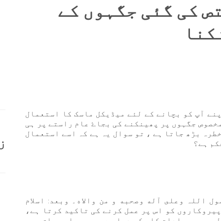
ص کی گئی جگہوں کے
کنا
پنے آپ کو بچانے کے لئے میڈیکل ماسک کا استعمال
خصوص جگہوں پر پھینکنے کی بجاۓ عام راستے پر ہی
طرہ بڑھ جاتا ہے ، تو سوال یہ ہے کہ اسے استعمال
ز
حکم ہے؟
ول اللہ وعلى آله وصحبه و من والاه۔ وبعد: اسلام
پیروکاروں کو اس پر عمل کرنے کی تاکید کرتا ہے،
ل جیسی عبادات کا حکم دیا ہے، یہ سب اس سیاق میں