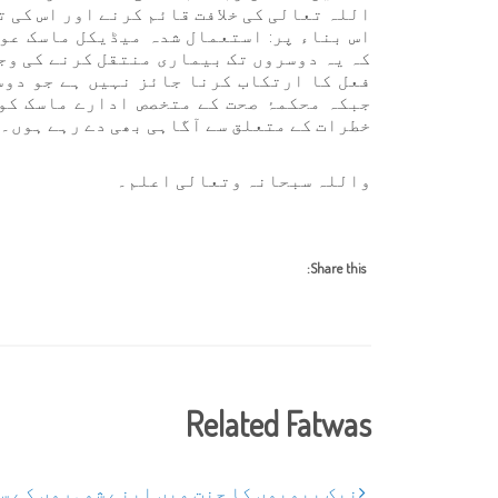
اللہ تعالی کی خلافت قائم کرنے اور اس کی ت
اس بناء پر: استعمال شدہ میڈیکل ماسک عو
کہ یہ دوسروں تک بیماری منتقل کرنے کی وج
فعل کا ارتکاب کرنا جائز نہیں ہے جو دوس
جبکہ محکمۂ صحت کے متخصص ادارے ماسک کو
خطرات کے متعلق سے آگاہی بھی دے رہے ہوں۔
واللہ سبحانہ وتعالی اعلم۔
Share this:
Related Fatwas
نیک بیویوں کا جنت میں اپنے شوہروں کے س