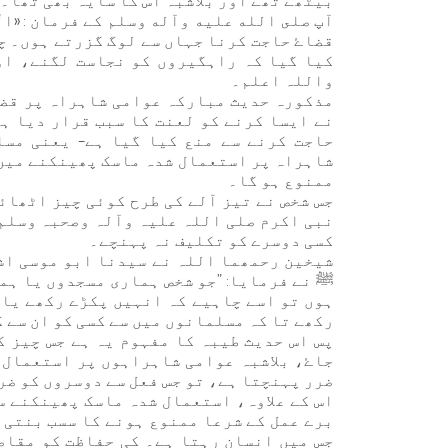
بیٹھے تھے اور بلاشبہ اس کا سایہ بھی تھا۔
آپ صلى الله عليه وآله وسلم کے فرمان : «الَّذِي 
قضاۓ حاجت کرنا جہاں سے لوگ گزرتے ہوں۔ چ
کیا گیا کہ راہگیروں کو نجاست لگنے، اور
واللہ اعلم۔
مذکورہ حدیث مبارکہ عوامی شاہراہ پر قضاے
نے ایسا کرنے کو لعنت کا سبب قرار دیا ہے
حاجت کرنے سے منع کیا گیا ہے– یعنی مسل
شاہراہ پر استعمال شدہ ماسک پھینکنے میں ب
ممنوع ہو گا۔
جس شخص نے تیز آلے کی طرح کوئی چیز اٹھائ
نبی اکرم صلی اللہ علیہ وآلہ وصحبہ وسلم
کسی دوسرے کو تکلیف نہ پہنچے۔
شیخین رحمھما اللہ نے سیدنا ابو موسی اش
ﷺ نے فرمایا: ”جو شخص ہماری مسجدوں یا ہم
ہوں تو اسے چاہیے کہ انہیں پکڑے رکھے یا 
رکھے تا کہ مسلمانوں میں سے کسی کو ان سے ک
پس اس حدیث طیبہ کا مفہوم یہ ہے جس چیز 
جاۓ، بلاشبہ عوامی شاہراہوں پر استعمال
ضرر پہنچتا ہے، تو جس فعل سے دوسروں کو ضر
اس کے علاوہ، استعمال شدہ ماسک پھینکنے س
برے عمل کے شرعا ممنوع ہونے کا سسب بنتی 
جس میں انسان رہتا ہے۔ کی حفاظت کو مقاص