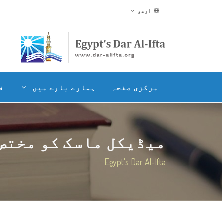
اردو
مرکزی صفحہ
ہمارے بارے میں
ف
میڈیکل ماسک کو مختص ک
Egypt's Dar Al-Ifta