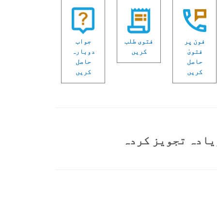
فون پر
فتوی طلب
جواب
فتویٰ
کریں
دوبارہ
حاصل
حاصل
کریں
کریں
یادہ تجویز کردہ