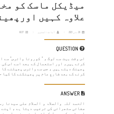
میڈیکل ماسک کو مخت
علاوہ کہیں اورپھین
26 مئی 2021
أمانة الفتوى
6037
QUESTION
اس وقت بہت سے لوگ ، " کورونا وائرس" سے ا
کرتے ہیں، اور استعمال کے بعد اسے اس کی م
پھینک دیتے ہیں ، جس سے وائرس پھیلنے کا خ
کرنے کے بعد شارعِ عام پر پھینکنے کا کیا 
ANSWER
الحمد للہ والصلاۃ و السلام علی سيدنا رس
صفائی ستھرائی کی ترغیب دیتا ہے ، اپنے 
اس مقصد کے حصول کیلئے اس نے وضوء اور غس