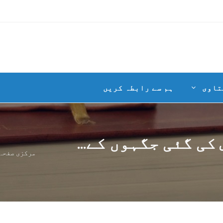
تاوی
ہم سے رابطہ کریں
ی گئی جگہوں کے...
مرکزی صفحہ