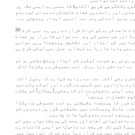
 والله تعالى أعلم.
يَتَخَلَّى فِي طَرِيقِ النَّاسِ» کا معنی ہے ایسی جگہ پر
ھاؤں اور راستے پر قضاۓ حاجت کرنے سے اس لیے منع
 بدبو آنے کی وجہ سے انہیں ایذاء پہنچتی ہے۔
ٔ حاجت کرنے کو حرام قرار دے رہی ہے: نبی کرم ﷺ
؛ اور جس معنی کی وجہ سے عوامی شاہراہ پر قضاۓ
مانوں کو ایذاء اور تکلیف پہنچنا- وہی عوامی
ھی پایا جا رہا ہے لہٰذا یہ عمل بھی اس کی طرح ہی
ی ہوئی ہو جس سے لوگوں کو ایذاء پہنچ سکتی ہو تو
 نے اسے حکم دیا ہے کہ اسے مضبوطی سے پکڑے؛ تاکہ
عری رضی اللہ عنہ سے روایت کیا ہے کہ رسول اللہ
ارے بازاروں میں کہیں سے گزرے اور اس کے پاس تیر
پھر اپنی ہتھیلی سے ان کے پھلوں(پیکان) کو پکڑے
چھ نقصان نہ پہنچے''
کے ضرر کا پہنچنا یقیقنی ہو اسے مضبوطی سے پکڑا
 شدہ ماسک پھینکنے میں یقیقنی طور پر دوسروں کو
ر پہنچے اس سے ممنع کیا جانا چاہیے۔
ے ماحولیاتی آفات اور صحت کی پریشانیاں بھی اس
ہیں؛ کیونکہ شریعت نے ماحول- جو ایسی کائنات ہے
د شریعت میں سے قرار دیا ہے، جو کہ اس زمین میں