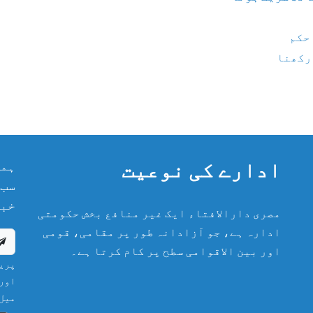
 حکم
 رکھنا
ادارے کی نوعیت
ہما
سب 
خبر
مصری دارالافتاء ایک غیر منافع بخش حکومتی
ادارہ ہے، جو آزادانہ طور پر مقامی، قومی
اور بین الاقوامی سطح پر کام کرتا ہے۔
پریش
اور 
میل 