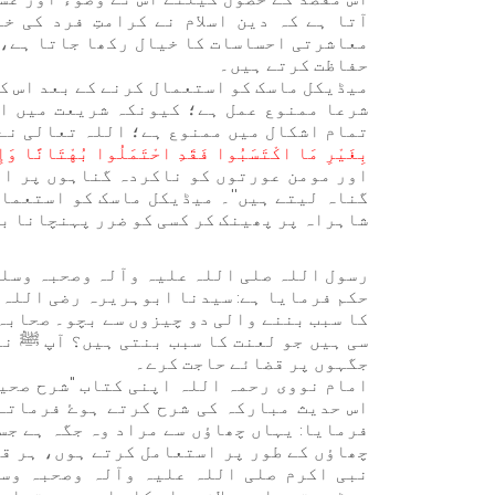
آتا ہے کہ دین اسلام نے کرامتِ فرد کی 
معاشرتی احساسات کا خیال رکھا جاتا ہے، 
حفاظت کرتے ہیں۔
میڈیکل ماسک کو استعمال کرنے کے بعد اس ک
شرعا ممنوع عمل ہے؛ کیونکہ شریعت میں اص
تمام اشکال میں ممنوع ہے؛ اللہ تعالی نے 
بِغَيْرِ مَا اكْتَسَبُوا فَقَدِ احْتَمَلُوا بُهْتَانًا وَإ
اور مومن عورتوں کو ناکردہ گناہوں پر ای
گناہ لیتے ہیں''۔ میڈیکل ماسک کو استعمال
شاہراہ پر پھینک کر کسی کو ضرر پہنچانا بھ
رسول اللہ صلی اللہ علیہ وآلہ وصحبہ وسلم
حکم فرمایا ہے: سیدنا ابوہریرہ رضی اللہ 
کا سبب بننے والی دو چیزوں سے بچو۔ صحابہ 
سی ہیں جو لعنت کا سبب بنتی ہیں؟ آپ ﷺ نے
جگہوں پر قضائے حاجت کرے۔
اس حدیث مبارکہ کی شرح کرتے ہوۓ فرماتے
فرمایا: یہاں چھاؤں سے مراد وہ جگہ ہے ج
چھاؤں کے طور پر استعامل کرتے ہوں، ہر قس
نبی اکرم صلی اللہ علیہ وآلہ وصحبہ وسل