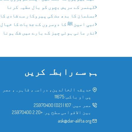
کینسر کے مریض بچوں کو بال عطیہ کرنا
مسلمان کا بدھ مت کی پیروکار سے شادی کا
نبیِ امین ﷺ کا دوسروں کے جذبات کا خیال
نذر مانی ہوئی چیز کے بارے میں شک ہونا
ہم سے رابطہ کریں
حدیقۃ الخالدین، دراسہ، قاہرہ، مصر
پی او باکس: 11675
مصر میں:
107
|
(02) 25970400
بین الاقوامی سطح پر:
+20 2 25970400
ask@dar-alifta.org