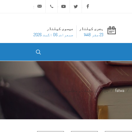
ask@dar-alifta.org
+20 2 25970400
Youtube
Twitter
Facebook
ہجری کیلنڈر
عیسوی کیلنڈر
23 صفر 1448
جمعرات, 06 اگست 2026
Fatwa
میڈیکل ماسک کو مختص کی گئی جگہوں کے...