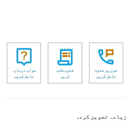
فون پر فتویٰ
فتوی طلب
جواب دوبارہ
حاصل کریں
کریں
حاصل کریں
زیادہ تجویز کردہ