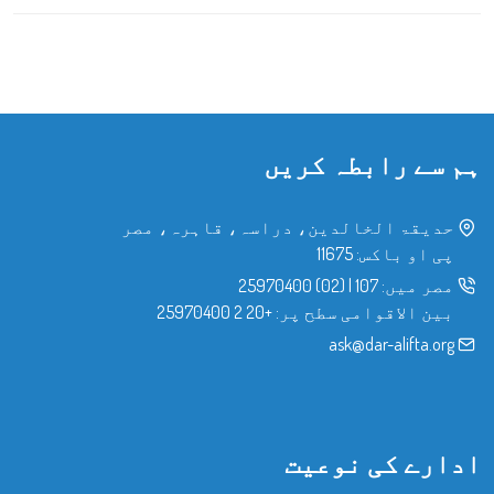
ہم سے رابطہ کریں
حدیقۃ الخالدین، دراسہ، قاہرہ، مصر
پی او باکس: 11675
مصر میں:
107
|
(02) 25970400
بین الاقوامی سطح پر:
+20 2 25970400
ask@dar-alifta.org
ادارے کی نوعیت