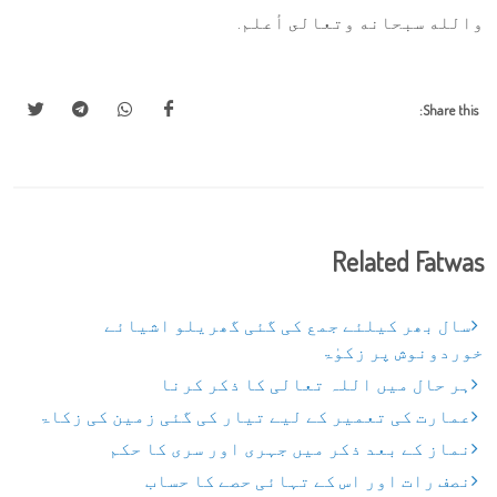
والله سبحانه وتعالى أعلم.
Share this:
Related Fatwas
سال بھر کیلئے جمع کی گئی گھریلو اشیائے
خوردونوش پر زکوٰۃ
ہر حال میں اللہ تعالی کا ذکر کرنا
عمارت کی تعمیر کے لیے تیار کی گئی زمین کی زکاۃ
نماز کے بعد ذکر میں جہری اور سری کا حکم
نصف رات اور اس کے تہائی حصے کا حساب