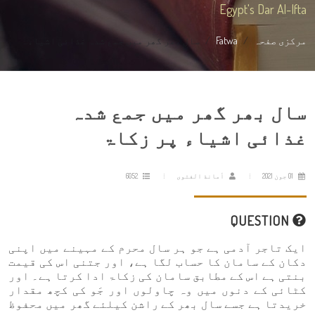
Egypt's Dar Al-Ifta
مرکزی صفحہ
Fatwa
سال بھر گھر میں جمع شدہ غذائی اشیاء...
سال بھر گھر میں جمع شدہ
غذائی اشیاء پر زکاۃ
01 جون 2021
أمانة الفتوى
6052
QUESTION
ایک تاجر آدمی ہے جو ہر سال محرم کے مہینے میں اپنی
دکان کے سامان کا حساب لگا ہے، اور جتنی اس کی قیمت
بنتی ہے اس کے مطابق سامان کی زکاۃ ادا کرتا ہے۔ اور
کٹائی کے دنوں میں وہ چاولوں اور جَو کی کچھ مقدار
خریدتا ہے جسے سال بھر کے راشن کیلئے گھر میں محفوظ