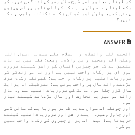
کر لیتا ہے، اور اسی طرح سال بھر کیلئے گھی خرید کر
رکھ لیتا ہے۔ سوال یہ ہے کہ کیا اس تاجر پر اس چیزوں
یعنی گھی، چاول اور جَو کی زکاۃ نکالنا واجب ہے کہ
نہیں؟
ANSWER
الحمد للہ والصلاۃ و السلام علی سيدنا رسول اللہ
وعلى آله وصحبه و من والاه۔ وبعد: فقہ میں یہ بات
متعین ہے کہ جو چیزیں انسان کو راشن کیلئے ضرورت
ہوں ان پر زکاۃ واجب نہیں ہے اور نہ ہی زندگی کی
ضروریاتِ اصلیہ پر زکاۃ واجب ہے؛ کیونکہ زکاۃ صرف
بڑھنے والے مال پر واجب ہوتی ہے؛ بشرطیکہ اس پر ایک
سال گزر چکا ہو، مالکِ کی ضروریات اصلیہ سے وہ مال
زائد ہو نیز یہ تجارت اور مال بڑھانے کیلئے تیار
ہو۔
اور چونکہ اس سوال سے یہ ظاہر ہو رہا ہے کہ سائل گھی
اور چاول وغیرہ اپنے راشن اور ضروریاتِ اصلیہ کیلئے
خریدتا ہے؛ لہٍٰذا اس پر ان چیزوں کی زکاۃ واجب نہیں
ہو گی۔