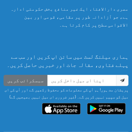
مصری دارالافتاء ایک غیر منافع بخش حکومتی ادارہ
ہے، جو آزادانہ طور پر مقامی، قومی اور بین
الاقوامی سطح پر کام کرتا ہے۔
ہماری میلنگ لسٹ میں سائن اپ کریں اور سب سے
پہلے فتاوی، مقالہ جات اور خبریں حاصل کریں۔
سبسکرائب کریں
پریشان مت ہوں! ہم آپ کی معلومات کو محفوظ رکھیں گے اور آپ کی ای
میل کو سپیم نہیں کریں گے۔ (غیر ضروری ای میل نہیں بھیجیں گے)