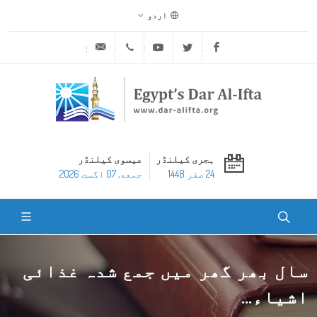
اردو
ask@dar-alifta.org
+20 2 25970400
Youtube
Twitter
Facebook
ہجری کیلنڈر
عیسوی کیلنڈر
24 صفر 1448
جمعه, 07 اگست 2026
سال بھر گھر میں جمع شدہ غذائی
اشیاء...