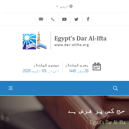
اردو
ask@dar-alifta.org
+20 2 25970400
Youtube
Twitter
Facebook
ہجری کیلنڈر
عیسوی کیلنڈر
26 صفر 1448
اتوار, 09 اگست 2026
حج کس پر فرض ہے
Egypt's Dar Al-Ifta