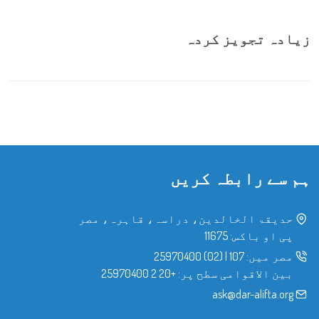
زیادہ تجویز کردہ
ہم سے رابطہ کریں
حدیقۃ الخالدین، دراسہ، قاہرہ، مصر
پی او باکس: 11675
مصر میں:
107
|
(02) 25970400
بین الاقوامی سطح پر:
+20 2 25970400
ask@dar-alifta.org