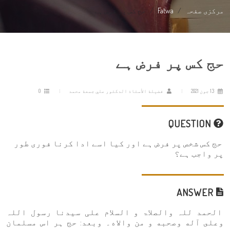
مرکزی صفحہ
Fatwa
حج کس پر فرض ہے
حج کس پر فرض ہے
13 جون 2021
فضيلة الأستاذ الدكتور علي جمعة محمد
0
QUESTION
حج کس شخص پر فرض ہے اور کیا اسے ادا کرنا فوری طور
پر واجب ہے؟
ANSWER
الحمد للہ والصلاۃ و السلام علی سيدنا رسول اللہ
وعلى آله وصحبه و من والاه۔ وبعد: حج ہر اس مسلمان