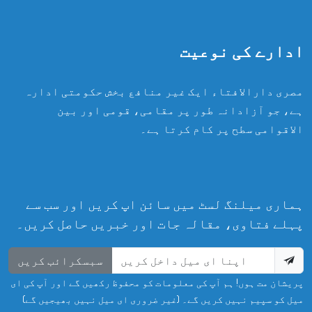
ادارے کی نوعیت
مصری دارالافتاء ایک غیر منافع بخش حکومتی ادارہ
ہے، جو آزادانہ طور پر مقامی، قومی اور بین
الاقوامی سطح پر کام کرتا ہے۔
ہماری میلنگ لسٹ میں سائن اپ کریں اور سب سے
پہلے فتاوی، مقالہ جات اور خبریں حاصل کریں۔
سبسکرائب کریں
پریشان مت ہوں! ہم آپ کی معلومات کو محفوظ رکھیں گے اور آپ کی ای
میل کو سپیم نہیں کریں گے۔ (غیر ضروری ای میل نہیں بھیجیں گے)