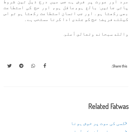
مرد اور عورت پر فرض ہے جس میں درج ذیل تین شروط
پائی جائیں: بالغ ہو،عاقل ہو، اور حج کی استطاعت
بھی رکھتا ہو۔ اور جب انسان استطاعت رکھتا ہو تو اس
کیلئے فریضۂ حج کو جلدی ادا کرنا مستحب ہے۔
والله سبحانه وتعالى أعلم.
Share this:
Related Fatwas
کسی کی موت پر خوش ہونا
حج سے واپس آنے کے آداب