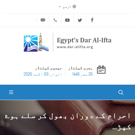
اردو
ask@dar-alifta.org
+20 2 25970400
Youtube
Twitter
Facebook
ہجری کیلنڈر
عیسوی کیلنڈر
26 صفر 1448
اتوار, 09 اگست 2026
احرام کے دوران بھول کر سلے ہوۓ
کپڑ...