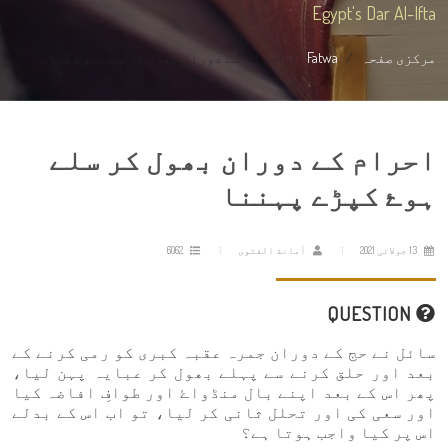
Egypt's Dar Al-Ifta
مرکزی صفحہ
Fatwa
احرام کے دوران بھول کر سلے ہوۓ کپڑ...
احرام کے دوران بھول کر سلے
ہوۓ کپڑے پہننا
13 جولائی 2021
أمانة الفتوى
6062
QUESTION
سائل نے حج کے دوران جمرہ عقبہ کبری کو رمی کرنے کے
بعد اور حلق کرنے سے پہلے بھول کر عبایہ پہن لیا،
پھر اس کے بعد اپنے بال منڈواۓ اور طوافِ افاضہ کیا
اور سعی کی اور تحلل ثانی کر لیا، تو اب اس کے بدلے
اس پر کیا واجب ہوتا ہے؟