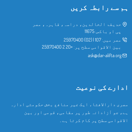
ہم سے رابطہ کریں
حدیقۃ الخالدین، دراسہ، قاہرہ، مصر
پی او باکس: 11675
مصر میں:
107
|
(02) 25970400
بین الاقوامی سطح پر:
+20 2 25970400
ask@dar-alifta.org
ادارے کی نوعیت
مصری دارالافتاء ایک غیر منافع بخش حکومتی ادارہ
ہے، جو آزادانہ طور پر مقامی، قومی اور بین
الاقوامی سطح پر کام کرتا ہے۔