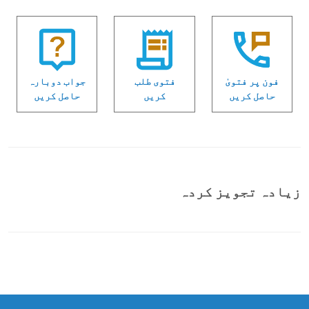
فون پر فتویٰ
فتوی طلب
جواب دوبارہ
حاصل کریں
کریں
حاصل کریں
زیادہ تجویز کردہ