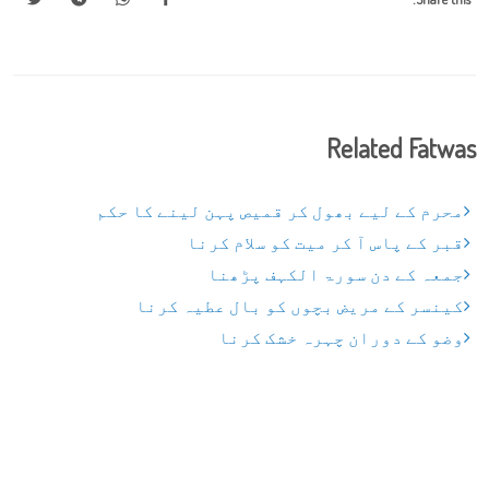
Related Fatwas
محرم کے لیے بھول کر قمیص پہن لینے کا حکم
قبر کے پاس آ کر میت کو سلام کرنا
جمعہ کے دن سورۃ الکہف پڑھنا
کینسر کے مریض بچوں کو بال عطیہ کرنا
وضو کے دوران چہرہ خشک کرنا