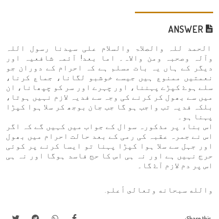
ANSWER
الحمد للہ والصلاۃ والسلام علی سیدنا رسول اللہ
وآلہ وصحبہ ومن والاہ۔ اما بعد! آئمہ شافعیہ اور
دیگر کے ہاں یہ بات مسلم ہے کہ احرام کے دوران جو
نعمتیں ممنوع ہیں جیسے خوشبو لگانا، جماع کرنا،
سلے ہوۓ کپڑے پہننا، اور چہرے اور سر کو چپھانا، ان
میں سے بھول کر کرنے کی وجہ سے فدیہ لازم نہیں ہوتا،
بلکہ فدیہ تب واجب ہو گا جب جان بوجھ کر سلا ہوا کپڑا
پہنا ہو۔
اس بناء پر مذکورہ سوال کے جواب میں کہیں گے کہ اگر
اس نے جمرہ عقبہ کی رمی کے بعد حالت احرام میں بھول
اور جہل سے سلا ہوا کپڑا پہنا تو ایسا کرنے پر کوئی
حرج نہیں ہے اور نہ ہی اس کا حج فاسد ہوگا اور نہ ہی
اس پر دم لازم آۓ گا۔
والله سبحانه وتعالى أعلم.
Share this: