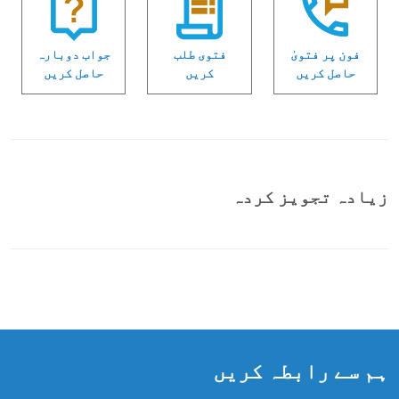
فون پر فتویٰ
فتوی طلب
جواب دوبارہ
حاصل کریں
کریں
حاصل کریں
زیادہ تجویز کردہ
ہم سے رابطہ کریں