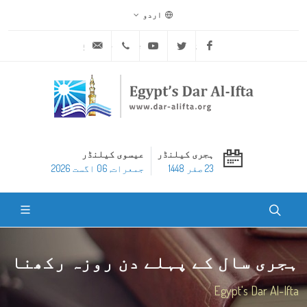
اردو
ask@dar-alifta.org
+20 2 25970400
Youtube
Twitter
Facebook
ہجری کیلنڈر
عیسوی کیلنڈر
23 صفر 1448
جمعرات, 06 اگست 2026
ہجری سال کے پہلے دن روزہ رکھنا
Egypt's Dar Al-Ifta