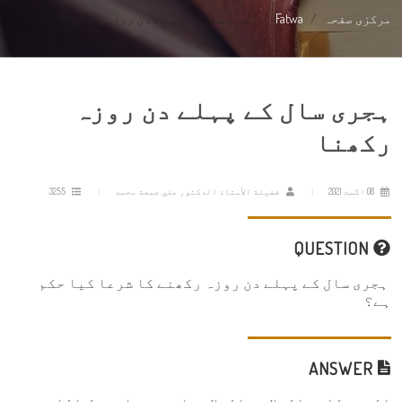
مرکزی صفحہ
Fatwa
ہجری سال کے پہلے دن روزہ رکھنا
ہجری سال کے پہلے دن روزہ
رکھنا
08 اگست 2021
فضيلة الأستاذ الدكتور علي جمعة محمد
3255
QUESTION
ہجری سال کے پہلے دن روزہ رکھنے کا شرعا کیا حکم
ہے؟
ANSWER