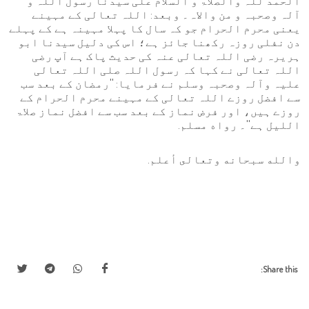
الحمد للہ والصلاۃ و السلام علی سيدنا رسول اللہ و
آلہ وصحبہ و من والاہ۔ وبعد: اللہ تعالی کے مہینے
یعنی محرم الحرام جو کہ سال کا پہلا مہینہ ہے کے پہلے
دن نفلی روزہ رکھنا جائز ہے؛ اس کی دلیل سیدنا ابو
ہریرہ رضی اللہ تعالی عنہ کی حدیث پاک ہے آپ رضی
اللہ تعالی نے کہا کہ رسول اللہ صلی اللہ تعالی
علیہ وآلہ وصحبہ وسلم نے فرمایا: ''رمضان کے بعد سب
سے افضل روزے اللہ تعالی کے مہینے محرم الحرام کے
روزے ہیں، اور فرض نماز کے بعد سب سے افضل نماز صلاۃ
اللیل ہے''۔ رواه مسلم.
والله سبحانه وتعالى أعلم.
Share this: