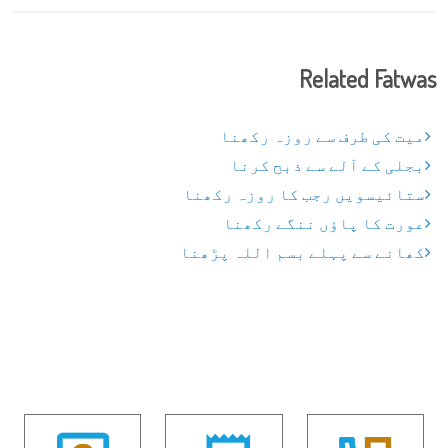
Related Fatwas
میت کی طرف سے روزہ رکھنا
بجلی کے آلے سے ذبح کرنا
ستائیسویں رجب کا روزہ رکھنا
عورت کا پاؤں ننگے رکھنا
کھانے سے پہلے بسم اللہ پڑھنا