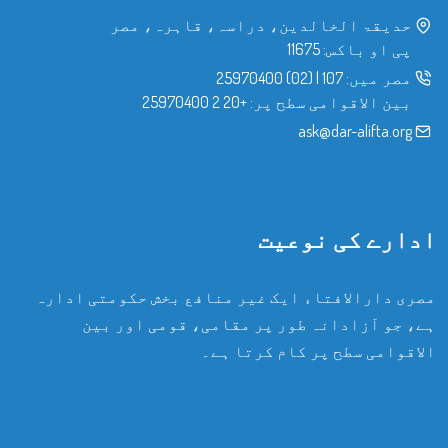
حدیقۃ الخالدین، دراسہ، قاہرہ، مصر
پی او باکس: 11675
مصر میں:
107
|
(02) 25970400
بین الاقوامی سطح پر:
+20 2 25970400
ask@dar-alifta.org
ادارے کی نوعیت
مصری دارالافتاء ایک غیر منافع بخش حکومتی ادارہ
ہے، جو آزادانہ طور پر مقامی، قومی اور بین
الاقوامی سطح پر کام کرتا ہے۔