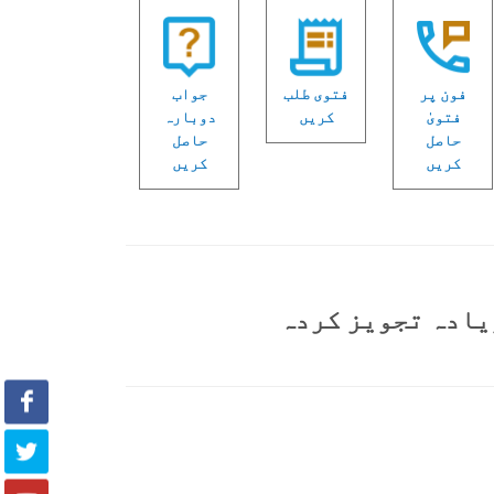
فون پر
فتوی طلب
جواب
فتویٰ
کریں
دوبارہ
حاصل
حاصل
کریں
کریں
یادہ تجویز کردہ