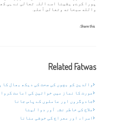
پورا کرے، یقینا اسے اللہ تعالی نے ہی کھلای
والله سبحانه وتعالى أعلم.
Share this:
Related Fatwas
والدین کو بچوں کی صحت کی دیکھ بھال کا 
عورت کا نماز میں خواتین کی امامت کروا
جادوگروں اور عاملوں کے پاس جانا
علاج کی خاطر نشہ آور دوا لینا
اسراء اور معراج کی خوشی منانا