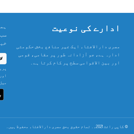
ادارے کی نوعیت
ہما
سب 
خبر
مصری دارالافتاء ایک غیر منافع بخش حکومتی
ادارہ ہے، جو آزادانہ طور پر مقامی، قومی
اور بین الاقوامی سطح پر کام کرتا ہے۔
پریش
اور 
میل 
© کاپی رائٹ 2021ء۔ تمام حقوق بحق مصری دارالافتاء محفوظ ہیں۔