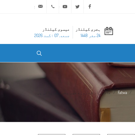
ask@dar-alifta.org
+20 2 25970400
Youtube
Twitter
Facebook
ہجری کیلنڈر
عیسوی کیلنڈر
24 صفر 1448
جمعه, 07 اگست 2026
Fatwa
عاشوراء کے روزے میں بھول کر پانی پی...