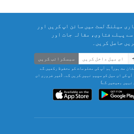
ری میلنگ لسٹ میں سائن اپ کریں اور
سے پہلے فتاوی، مقالہ جات اور
یں حاصل کریں۔
سبسکرائب کریں
ان مت ہوں! ہم آپ کی معلومات کو محفوظ رکھیں گے
آپ کی ای میل کو سپیم نہیں کریں گے۔ (غیر ضروری ای
نہیں بھیجیں گے)