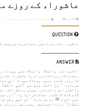
عاشوراء کے روزے می
15 اگست 2021
فضيلة الأستاذ الدكتور علي جمعة محمد
QUESTION
عاشوراء کے روزے میں بھول کر پانی پینے ک
ANSWER
الحمد للہ والصلاۃ والسلام علی سیدنا رس
رمضان کے روزے کے دوران یا عاشوراء کے روز
کا روزہ فاسد نہیں ہوتا؛ سیدنا ابنِ عبا
فرمایا: '' إِنَّ اللهَ وَضَعَ عَن أُمَّتِي الخَطَأَ
والطبراني والحاكم۔ یعنی: بے شک اللہ تعا
گئے کام کا گناہ معاف کر دیا ہے۔'' اور سی
نبی اکرم ﷺ نے فرمایا: '' مَن نَسِيَ وَهُوَ صَائِمٌ فَأَك
وَسَقَاهُ '' رواه الجماعة۔ یعنی: جس روزے کی