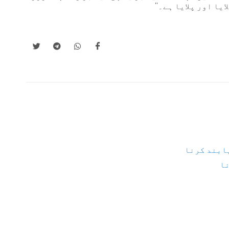
ا اور پلایا ہے۔''
پابند کرنا
نا