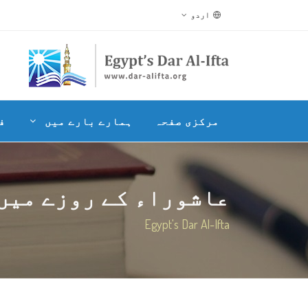
اردو
مرکزی صفحہ
ہمارے بارے میں
ف
عاشوراء کے روزے میں ب
Egypt's Dar Al-Ifta