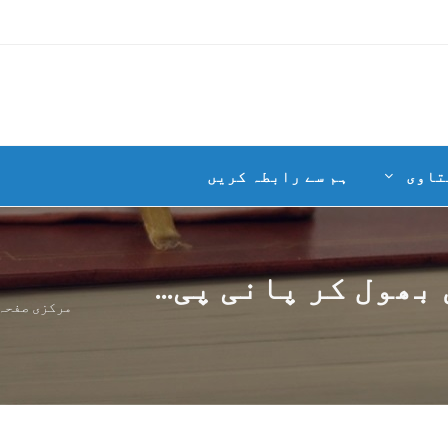
تاوی
ہم سے رابطہ کریں
ھول کر پانی پی...
مرکزی صفحہ