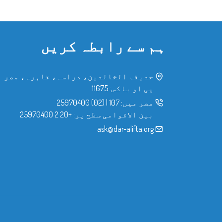
ہم سے رابطہ کریں
حدیقۃ الخالدین، دراسہ، قاہرہ، مصر
پی او باکس: 11675
مصر میں:
107
|
(02) 25970400
بین الاقوامی سطح پر:
+20 2 25970400
ask@dar-alifta.org