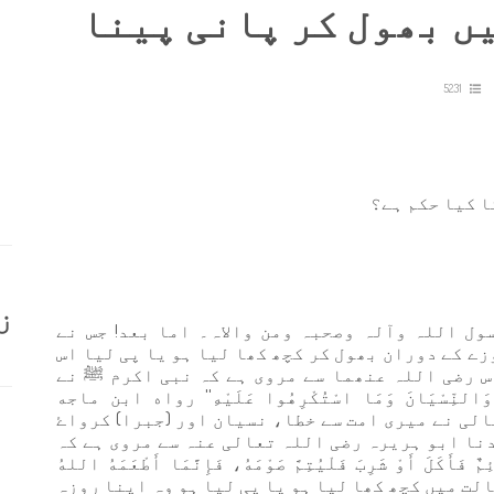
ں بھول کر پانی پینا
5231
ا کیا حکم ہے؟
ز
ول اللہ وآلہ وصحبہ ومن والاہ۔ اما بعد! جس نے
ے کے دوران بھول کر کچھ کھا لیا ہو یا پی لیا اس
س رضی اللہ عنھما سے مروی ہے کہ نبی اکرم ﷺ نے
 وَالنِّسْيَانَ وَمَا اسْتُكْرِهُوا عَلَيْهِ'' رواه ابن ماجه
لی نے میری امت سے خطا، نسیان اور (جبرا) کرواۓ
دنا ابو ہریرہ رضی اللہ تعالی عنہ سے مروی ہے کہ
َلَ أَوْ شَرِبَ فَلْيُتِمَّ صَوْمَهُ، فَإِنَّمَا أَطْعَمَهُ اللهُ
 حالت میں کچھ کھا لیا ہو یا پی لیا ہو وہ اپنا روزہ