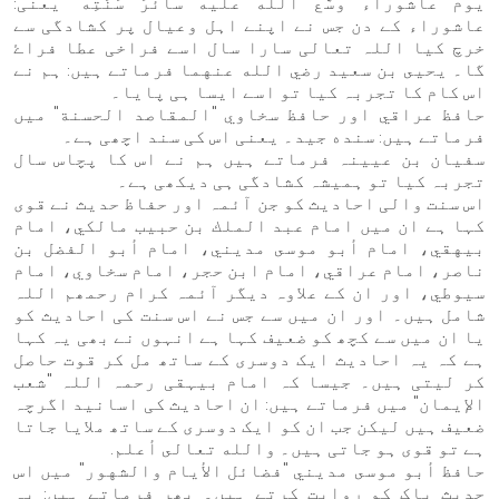
يوم عاشوراء وسَّع الله عليه سائرَ سَنَتِه" یعنی:
عاشوراء کے دن جس نے اپنے اہل وعیال پر کشادگی سے
خرچ کیا اللہ تعالی سارا سال اسے فراخی عطا فراۓ
گا۔ يحيى بن سعيد رضي الله عنهما فرماتے ہیں: ہم نے
اس کام کا تجربہ کیا تو اسے ایسا ہی پایا۔
حافظ عراقي اور حافظ سخاوي "المقاصد الحسنة" میں
فرماتے ہیں: سنده جيد۔ یعنی اس کی سند اچھی ہے۔
سفیان بن عیینہ فرماتے ہیں ہم نے اس کا پچاس سال
تجربہ کیا تو ہمیشہ کشادگی ہی دیکھی ہے۔
اس سنت والی احادیث کو جن آئمہ اور حفاظ حدیث نے قوی
کہا ہے ان میں امام عبد الملك بن حبيب مالكي، امام
بيهقي، امام أبو موسى مديني، امام أبو الفضل بن
ناصر، امام عراقي، امام ابن حجر، امام سخاوي، امام
سيوطي، اور ان کے علاوہ دیگر آئمہ کرام رحمھم اللہ
شامل ہیں۔ اور ان میں سے جس نے اس سنت کی احادیث کو
یا ان میں سے کچھ کو ضعیف کہا ہے انہوں نے بھی یہ کہا
ہے کہ یہ احادیث ایک دوسری کے ساتھ مل کر قوت حاصل
کر لیتی ہیں۔ جیسا کہ امام بیہقی رحمہ اللہ "شعب
الإيمان" میں فرماتے ہیں: ان احادیث کی اسانید اگرچہ
ضعیف ہیں لیکن جب ان کو ایک دوسری کے ساتھ ملایا جاتا
ہے تو قوی ہو جاتی ہیں۔ والله تعالى أعلم.
حافظ أبو موسى مديني "فضائل الأيام والشهور" میں اس
حدیث پاک کو روایت کرتے ہیں۔ پھر فرماتے ہیں: یہ