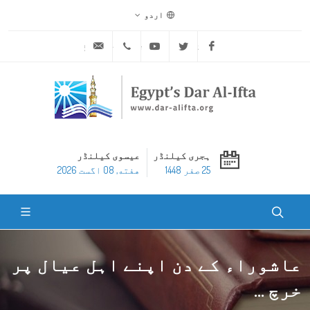
اردو
ask@dar-alifta.org
+20 2 25970400
Youtube
Twitter
Facebook
ہجری کیلنڈر
عیسوی کیلنڈر
25 صفر 1448
هفته, 08 اگست 2026
عاشوراء کے دن اپنے اہل عیال پر
خرچ ...