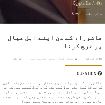
Egypt's Dar Al-Ifta
مرکزی صفحہ
Fatwa
عاشوراء کے دن اپنے اہل عیال پر خرچ ...
عاشوراء کے دن اپنے اہل عیال
پر خرچ کرنا
21 اگست 2021
فضيلة الأستاذ الدكتور علي جمعة محمد
3263
QUESTION
عاشوراء کے دن اپنے اہل و عیال پر عادت سے زیادہ خرچ
کرنے کا کیا حکم ہے؟ کیونکہ کچھ لوگ کہتے ہیں کہ نہ
اس کام کی کوئی اصل ہے، نہ ہی خرچ کرنا صحیح ہے، اور
نہ یہ کسی بھی طرح سے سنت ہے، جتنی بھی احادیث اس کے
بارے میں وارد ہوئی ہیں وہ صحیح نہیں ہیں؟