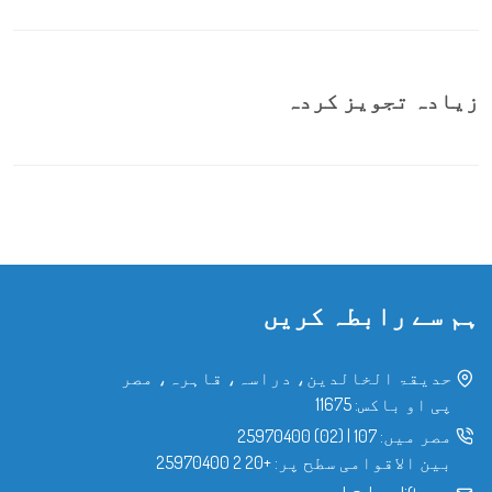
زیادہ تجویز کردہ
ہم سے رابطہ کریں
حدیقۃ الخالدین، دراسہ، قاہرہ، مصر
پی او باکس: 11675
مصر میں:
107
|
(02) 25970400
بین الاقوامی سطح پر:
+20 2 25970400