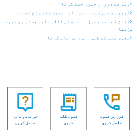
وضو کے دوران چہرہ خشک کرنا
لوگوں کے پوشیدہ امور اور عیوب کا سراغ لگانا
اذان کے بعد رسول اللہ صلی اللہ علیہ وسلم پر درود
پڑھنا
بغیر علم کے طبی امور پر بات کرنا
فون پر فتویٰ
فتوی طلب
جواب دوبارہ
حاصل کریں
کریں
حاصل کریں