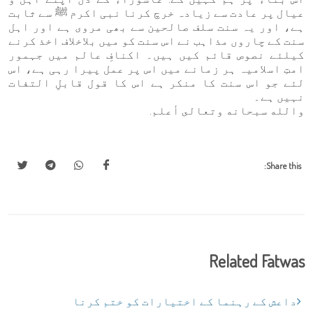
عیال پر عادت سے زیادہ خرچ کرنا نبی اکرم ﷺ سے ثابت
ہے، اور یہ سنت سلف صالحین سے بھی مروی ہے اور اہل
سنت کے چاروں مذاہب نے اس سنت کو میں بلاخلاف اخذ کرنے
کیلئے نصوص قائم کیں ہیں۔ اکنافِ عالم میں جہمور
امتِ اسلامیہ ہر زمانے میں اس پر عمل پیرا رہی ہے، اس
لئے جو اس سنت کا منکر ہے اس کا قول قابلِ التفات
نہیں ہے۔
والله سبحانه وتعالى أعلم.
Share this:
Related Fatwas
داعش کے رہنما کے اختیارات کو ختم کرنا