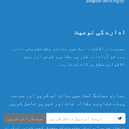
ask@dar-alifta.org
ادارے کی نوعیت
مصری دارالافتاء ایک غیر منافع بخش حکومتی ادارہ
ہے، جو آزادانہ طور پر مقامی، قومی اور بین
الاقوامی سطح پر کام کرتا ہے۔
ہماری میلنگ لسٹ میں سائن اپ کریں اور سب سے
پہلے فتاوی، مقالہ جات اور خبریں حاصل کریں۔
سبسکرائب کریں
پریشان مت ہوں! ہم آپ کی معلومات کو محفوظ رکھیں گے اور آپ کی ای