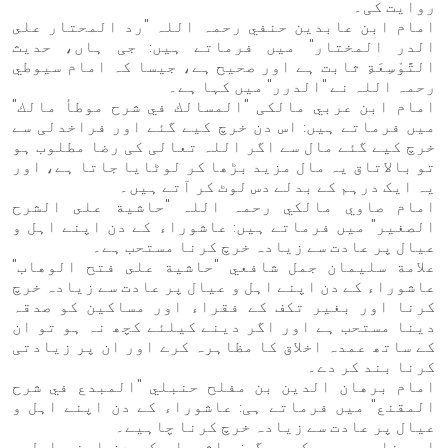
روایت کی۔
امام ابن عابدين حنفي رحمہ اللہ "رد المحتار على
الدر المختار" میں فرماتے ہیں: جی ہاں، حدیث
التَّوْسِعَةِ ثابت ہے اور صحیح ہے، جیسا کہ امام سيوطي
رحمہ اللہ نے "الدرر" میں کہا ہے۔
امام ابن عربي مالكی "المسالك في شرح موطأ مالك"
میں فرماتے ہیں: اس دن خرچ کیے گئے اور فراخدلی سے
خرچ کیے گئے مال سے اگر اللہ تعالی کی رضا مطلوب ہو
تو بالاتاق یہ مال مزید بڑھا کر لوٹایا جاتا ہے، اور
یہ ایک درہم کے بدلے دس لوٹ کر آتے ہیں۔
امام صاوي مالكي رحمہ اللہ "حاشية على الشرح
الصغير" میں فرماتے ہیں: عاشوراء کے دن اپنے اہل و
عیال پر عادت سے زیادہ خرچ کرنا مستحب ہے۔
علامة سليمان جمل شافعي "حاشية على فتح الوهاب"
عاشوراء کے دن اپنے اہل و عیال پر عادت سے زیادہ خرچ
کرنا اور بغیر تکف کے فقراء اور مساکین کو صدقہ
دینا مستحب ہے اور اگر دینے کیلئے کچھ نہ ہو تو ان
کے ساتھ عمدہ اخلاق کا مظاہرہ کرے اور ان پر زیادتی
کرنا بند کر دے۔
امام برهان الدين بن مفلح حنبلي "المبدع في شرح
المقنع" میں فرماتے ہی: عاشوراء کے دن اپنے اہل و
عیال پر عادت سے زیادہ خرچ کرنا چاہیے۔
اس بناء پر ہم کہیں گے: عاشوراء کے دن اپنے اہل و