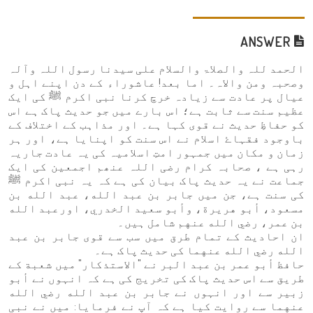
ANSWER
الحمد للہ والصلاۃ والسلام علی سیدنا رسول اللہ وآلہ
وصحبہ ومن والاہ۔ اما بعد! عاشوراء کے دن اپنے اہل و
عیال پر عادت سے زیادہ خرچ کرنا نبی اکرم ﷺ کی ایک
عظیم سنت سے ثابت ہے؛ اس بارے میں جو حدیث پاک ہے اس
کو حفاظِ حدیث نے قوی کہا ہے۔ اور مذاہب کے اختلاف کے
باوجود فقہاۓ اسلام نے اس سنت کو اپنایا ہے، اور ہر
زمان و مکان میں جمہور امتِ اسلامیہ کی یہ عادت جاریہ
رہی ہے ، صحابہ کرام رضی اللہ عنھم اجمعین کی ایک
جماعت نے یہ حدیث پاک بیان کی ہے کہ یہ نبی اکرم ﷺ
کی سنت ہے، جن میں جابر بن عبد الله، عبد الله بن
مسعود، أبو هريرة، وأبو سعيد الخدري، اورعبد الله
بن عمر، رضي الله عنهم شامل ہیں۔
ان احادیث کے تمام طرق میں سب سے قوی جابر بن عبد
الله رضي الله عنهما کی حدیث پاک ہے۔
حافظ أبو عمر بن عبد البر نے "الاستذكار" میں شعبة کے
طریق سے اس حدیث پاک کی تخریج کی ہے کہ انہوں نے أبو
زبير سے اور انہوں نے جابر بن عبد الله رضي الله
عنهما سے روایت کیا ہے کہ آپ نے فرمایا: میں نے نبی