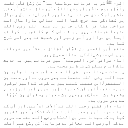
اکرم ﷺ کو یہ فرماتے ہوۓ سنا ہے: '' مَنْ وَسَّعَ عَلَى نَفْسِهِ
وَأَهْلِهِ يَوْمَ عَاشُورَاءَ وَسَّعَ اللهُ عَلَيْهِ سَائِرَ سَنَتِهِ '' یعنی:
عاشوراء کے دن جس نے اپنے اوپر اور اپنے اہل وعیال
پر کشادگی سے خرچ کیا اللہ تعالی سارا سال اسے
فراخی عطا فراۓ گا۔ جابر بن عبد الله رضي الله
عنهما فرماتے ہیں: ہم نے اس کام کا تجربہ کیا تو
ایسا ہی ہوا اور أبو زبير اور شعبة نے بھی اسی طرح
کہا ہے۔
حافظ أبو الحسن بن قطَّان "فضائل عرفة" میں فرماتے
ہیں: اس حدیث پاک کی اسناد صحیح ہیں۔
امام عراقي "جزء التوسعة": میں فرماتے ہیں: یہ حدیث
پاک امام مسلم کی شرط پر صحیح ہے۔
یہ سنت سیدنا عمر رضي الله عنه اور سیدنا جابر بن
عبد اللہ رضی اللہ عنھما سے بھی مروی ہے اور محمد بن
المنتشر (ابنِ عیینہ کہتے ہیں یہ کوفہ کے امیر لوگوں
میں سے تھے ) اور ان کے بیٹے إبراهيم، اور ابوزبير،
وشعبة بن احجاج، ويحيى بن سعيد، وسفيان بن عُيَيْنَہ
سے بھی مروی ہے۔
امام دار قطني رحمہ اللہ نے "الأفراد" میں اور آپ کے
بیٹے عبد البر رحمہ اللہ نے "الاستذكار" میں تخریج
کیا ہے کہ سیدنا عمر بن الخطاب رضي الله عنه سے مروی
ہے کہ آپ رضی اللہ تعالی نے فرمایا: "مَن وسَّع على أهله