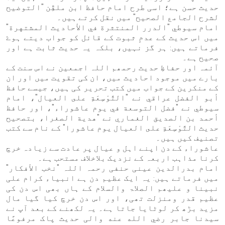
حدیث حسن ہے؛ اسی طرح امام حافظ ابن ملقِّن "التوضيح
لشرح الجامع الصحيح" میں نقل کرتے ہیں۔
امام سيوطي "الدرر المنتثرة في الأحاديث المشتهرة"
میں اس حدیث کے عدمِ ثبوت کے قائل کو جواب دیتے ہوۓ
فرماتے ہیں: ہر گز نہیں، بلکہ یہ حدیث ثابت ہے اور
صحیح ہے۔
آئمہ اور حفاظِ حدیث رحمھم اللہ اجمعین نے اس سنت کے
بارے میں موجود احادیث میں، ان کی تقویت میں اور ان
کے منکرین کے جواب میں کتب تحریر کی ہیں، جیسے حافظ
أبو الفضل عراقي نے "التَّوْسِعَةِ على العيال"، امام
سيوطي نے "فضل التوسعة في يوم عاشوراء"، اور حافظ
أحمد بن الصديق الغماري نے "هدية الصغرا، بتصحيح
حديث التَّوْسِعَةِ على العيال يوم عاشورا" کے نام سے کتب
تصنیف کیں ہیں۔
عاشوراء کے دن اپنے اہل و عیال پر عادت سے زیادہ خرچ
کرنا مذاہب اربعہ کے نزدیک بلاخلاف مستحب ہے۔
امام بدرالدین عینی حنفی رحمہ اللہ "نخب الأفكار"
میں فرماتے ہیں: یہ ایک عظیم دن ہے انبیاء کرام علی
نبینا و علیھم الصلاۃ والسلام کے ہاں بھی اس دن کی
عظیم قدر ومنزلت تھی، اور اس دن خرچ کیا گیا مال
مزید بڑھ کر لوٹایا جاتا ہے۔ یہ لکھنے کے بعد آپ نے
سیدنا جابر رضي الله عنه والی حديث پاک مرفوعًا