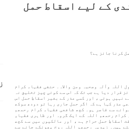
ی کے لیے اسقاط حمل
ل کرنا جائز ہے؟
ز
ول اللہ وآلہ وصحبہ ومن والاہ۔ حنفی فقہاء کرام
ز قرار دیا ہے جب تک کہ اس سے کوئی چیز تخلیق نہ
ے نہیں ہوتی ، اور کسی عذر کے بغیر اسقاطِ حمل اس
ھی عذر کہا ہے کہ اگر حمل جاری رہا تو دودھ سوکھ
وانے سے قاصر ہو۔ کچھ شافعی فقہاء کرام رحمھم
 کرام رحمھم اللہ کے ایک گروہ اور ظاہری فقہاءِ
ت اسقاطِ حمل حرام ہے ، اور مالکیوں میں سے کچھ
ے ہیں۔ زیدیہ رحمھم اللہ روح پھونکے جانے سے