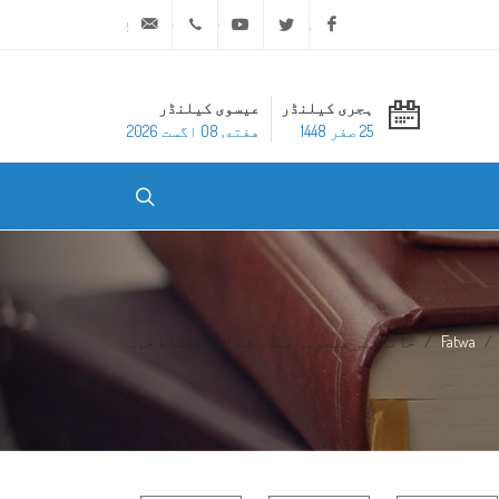
ask@dar-alifta.org
+20 2 25970400
Youtube
Twitter
Facebook
ہجری کیلنڈر
عیسوی کیلنڈر
25 صفر 1448
هفته, 08 اگست 2026
Fatwa
خاندانی منصوبہ بندی کے لیے اسقاط حم...