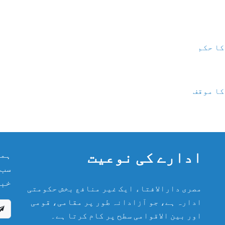
کا حکم
کا موقف
ادارے کی نوعیت
ہما
سب 
خبر
مصری دارالافتاء ایک غیر منافع بخش حکومتی
ادارہ ہے، جو آزادانہ طور پر مقامی، قومی
اور بین الاقوامی سطح پر کام کرتا ہے۔
پریش