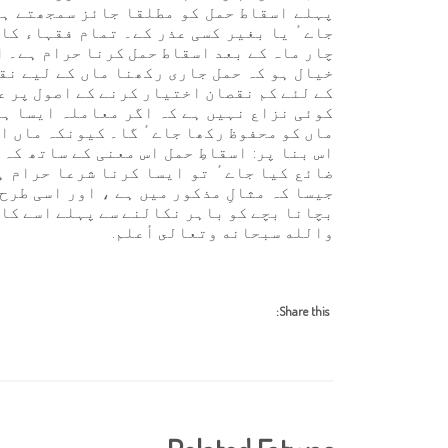
پہلے اسقاط حمل کو مطلقا جائز سمجھتے ہی
جاےٴ یا بغیر کسی عذر کے۔ تمام فقہاء کا 
چار ماہ کے بعد اسقاط حمل کرنا حرام ہے۔ ا
خیال ہو کہ حمل جاری رکھنا ماں کے لیے نق
کے لئے کم نقصان اختیار کرنے کے اصول پر ع
کوئی نزاع نہیں ہے کہ اگر معاملہ ایسا ہو
ماں کو محفوظ رکھا جاےٴ گا۔ کیونکہ ماں ا
اس بنا پر: اسقاطِ حمل اس معنی کے ساتھ کہ
ضائع کیا جاےٴ تو ایسا کرنا شرعا حرام ہ
جیسا کہ مثالِ مذکور میں ہے ، اور اسی طرح
بچانا بچے کو باہر نکالنے سے پہلے اسے کاٹ
والله سبحانه وتعالى أعلم.
Share this: