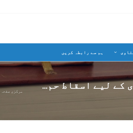
تاوی
ہم سے رابطہ کریں
کے لیے اسقاط حم...
مرکزی صفحہ