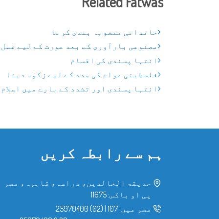
Related Fatwas
خاندانی منصوبہ بندی کرنا
مصنوعی بارآوری کے بعد عورت کے لیے غسل 
انتہا پسندی کی اقسام
فلسطینی عوام کی مدد کے لیے زکوٰۃ دینا
انتہا پسندی اور تشدد کے بارے میں اسلام 
ہم سے رابطہ کریں
حدیقۃ الخالدین، دراسہ، قاہرہ، مصر
پی او باکس: 11675
مصر میں:
107
|
(02) 25970400