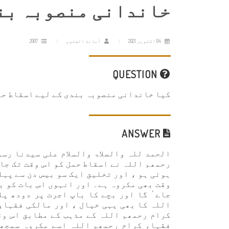
خاندانی منصوبہ بند
04 اکتوبر 2021
أمانة الفتوى
2007
QUESTION
کیا خاندانی منصوبہ بندی کے لیے اسقاط حم
ANSWER
الحمد للہ والصلاۃ والسلام علی سیدنا رس
رحمھم اللہ نے اسقاط حمل کو اس وقت تک جائ
ہوئی ہو ، اور تخلیق ایک سو بیس دن سے پہل
وقت بھی مکروہ ہے۔ اور انہوں اس بات کو ب
جاےٴ گا اور بچے کا باپ اجرت پر دودھ پل
اللہ کا بھی یہی خیال ، اور مالکی فقہاءِ
کرام رحمھم اللہ کے مذہب کے مطابق اس وق
فقہاء کرام رحمھم اللہ اسے مکروہ سمجھت