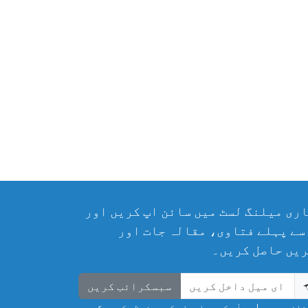
ری میلنگ لسٹ میں سائن اپ کریں اور
سے پہلے فتاوی، مقالہ جات اور
یں حاصل کریں۔
سبسکرائب کریں
ان مت ہوں! ہم آپ کی معلومات کو محفوظ رکھیں گے