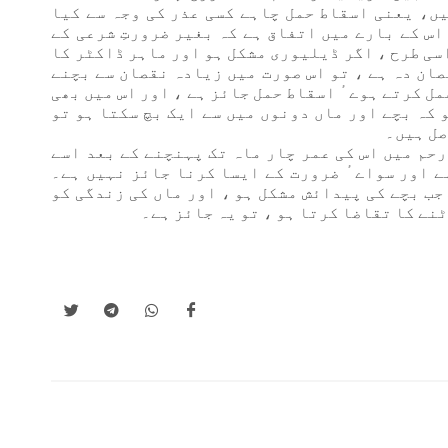
ں، یعنی اسقاط حمل چاہے کسی عذر کی وجہ سے کیا
اس کے بارے میں اتفاق ہے کہ بغیر ضرورتِ شرعی کے
سی طرح ، اگر ڈیلیوری مشکل ہو اور ماہر ڈاکٹر کا
صان دہ ہے ، تو اس صورت میں زیادہ نقصان سے بچنے
مل کرتے ہوےٴ اسقاط حمل جائز ہے ، اور اس میں بھی
 کہ بچے اور ماں دونوں میں سے ایک بچ سکتا ہو تو
صل ہیں۔
 رحم میں اس کی عمر چار ماہ تک پہنچنے کے بعد اسے
ے اور سواےٴ ضرورت کے ایسا کرنا جائز نہیں ہے۔
 جب بچے کی پیدائش مشکل ہو ، اور ماں کی زندگی کو
نے کا تقاضا کرتا ہو ، تو یہ جائز ہے۔