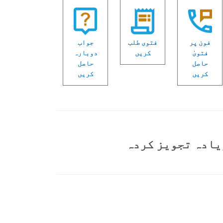
فون پر
فتوی طلب
جواب
فتویٰ
کریں
دوبارہ
حاصل
حاصل
کریں
کریں
یادہ تجویز کردہ