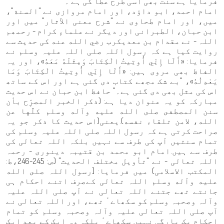
فرمایا ہے سنت بھی اسی طرح عطا کی ہے ۔
امام احمد، ابو داؤد، اور امام مروازی نے "السنة"،
میں، اور امام طحاوی نے "شرح معنی الآثار" میں اور
ابن حبان، الطبرانی اور دیگر نے علماءِ کرام - رحمھم
اللہ - نے مقدام بن معدیکرب رضي الله عنه کی حدیث سے
روایت کیا ہے کہ رسول اللہ صلی اللہ علیہ وسلم نے
فرمایا: «أَلَا إِنِّي أُوتِيتُ الْكِتَابَ وَمِثْلَهُ مَعَهُ»، اور یہ
الفاظ بھی مروی ہیں: «أَلَا إِنِّي أُوتِيتُ الْكِتَابَ وَمَا
يَعْدِلُهُ»، "بے شک مجھے کتاب دی گئی ہے اور اس کے ساتھ
اس کی مثل بھی دی گئی ہے۔" حافظ ابن حبان نے اس حدیث
مبارکہ کو یہ عنوان دیا ہے: (ذكر الخبر المصرِّح بأن
سنن المصطفى صلى الله عليه وآله وسلم كلَّها عن
الله، لامن تلقاء نفسه).یعنی(اس حدیث کا ذکر جو یہ
صراحت کرتی ہے کہ رسول اللہ صلی اللہ علیہ وسلم کی
تمام سنتیں آپ کی طرف سے نہیں بلکہ اللہ تعالی کی
طرف سے ہیں.امام ابو محمد بن قتیبہ دینوری - رحمہ
اللہ تعالی - نے "تأويل مختلف الحديث" (ص: 245-246،ط:
المکتب الاسلامی) میں فرمایا: [رسول اللہ صلى الله
عليه وآله وسلم اللہ تعالی کےصرف اتنے احکام ہی
جانتے تھے جتنے اللہ تعالی نے آپ صلی اللہ علیہ
وآلہ وصحبہ وسلم کو سکھاےٴ تھے، اور اللہ تعالی نے
آپ صلی اللہ تعالی علیہ وآلہ وصحبہ وسلم کو تمام
احکام یک بارگی نہیں سکھاےٴ بلکہ وہ ایک کے بعد ایک