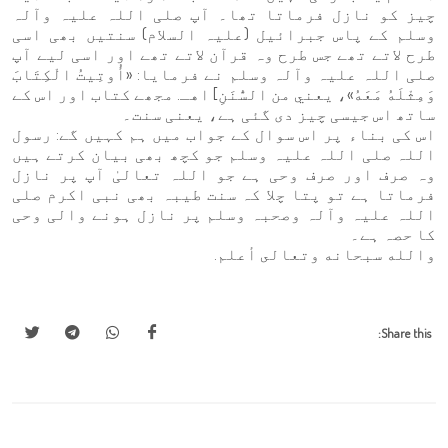
چیز کو نازل فرماتا تھا۔ آپ صلی اللہ علیہ وآلہ
وسلم کے پاس جبرائیل (علیہ السلام) سنتیں بھی اسی
طرح لاتے تھے جس طرح وہ قرآن لاتے تھے اور اسی لیے آپ
صلی اللہ علیہ وآلہ وسلم نے فرمایا: «أُوتِيتُ الْكِتَابَ
وَمِثْلَهُ مَعَهُ»، يعني من السُّنَنِ] اهـ. مجھے کتاب اور اس کے
ساتھ اس جیسی چیز دی گئی ہے، یعنی سنت۔
اس کی بناء پر اس سوال کے جواب میں ہم کہیں گے: رسول
اللہ صلی اللہ علیہ وسلم جو کچھ بھی بیان کرتے ہیں
وہ صرف اور صرف وحی ہے جو اللہ تعالیٰ آپ پر نازل
فرماتا ہے تو پتا چلا کہ سنت طیبہ بھی نبی اکرم صلی
اللہ علیہ وآلہ وصحبہ وسلم پر نازل ہونے والی وحی
کا حصہ ہے۔
والله سبحانه وتعالى أعلم.
Share this: