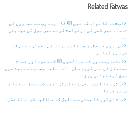
Related Fatwas
اس شبہ کا جواب کہ نبی ﷺ کا اپنے رب سے نمازوں کی
تعداد میں کمی کی درخواست کرنے میں قول کی تبدیلی
ہے۔
اس بیوی کے حقوق جس کا شوہر اس کی رخصتی سے پہلے
فوت ہو گیا ہو
انتہاپسندوں کے حب النبی ﷺ کے دعوے اور تمام
مسلمان کی نبی کریم صلی اللہ علیہ وسلم سے محبت میں
فرق کرنے والی چیز۔
لوگوں کا اپنی نجی زندگی کی تفصیلات سوشل میڈیا پر
شیئر کرنا
عام لوگوں کا مفتی سے دلیل کا مطالبہ کرنے کا خطرہ