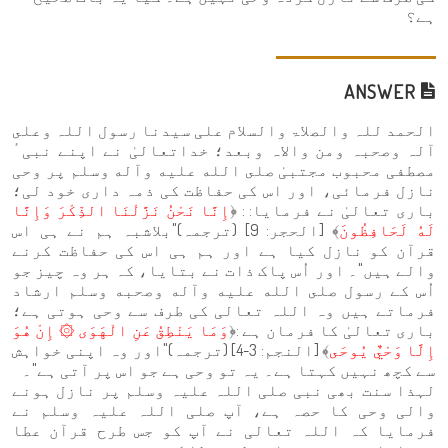
ہے؟
ANSWER
الحمد للہ والصلاۃ والسلام علی سیدنا رسول اللہ وعلى
آلہ وصحبہ ومن والاہ وبعد؛ خداتعالیٰ نے اپنے نبیٴ
مصطفی محبوب مجتبیٰ صلى الله عليه وآله وسلم پر وحی
نازل فرمائی، اور اس کی حفاظت کی ذمہ داری خود لی؛
باری تعالیٰ نے فرمایا: : ﴿
إِنَّا نَحْنُ نَزَّلْنَا الذِّكْرَ وَإِنَّا
لَهُ لَحَافِظُونَ
﴾ [الحجر: 9] (ترجمہ)"بلاشبہ ہم نے ہی اس
قرآن کو نازل کیا ہے اور ہم ہی اس کی حفاظت کرنے
والے ہیں"۔ اور اُس پاک ذات نے بتایا، کہ ہر وہ چیز جو
اُس کے رسول صلى الله عليه وآله وصحبه وسلم ارشاد
فرماتے ہیں وہ اللہ تعالی کی طرف سے وحی ہوتی ہے؛
باری تعالیٰ کا فرمان ہے :﴿
وَمَا يَنْطِقُ عَنِ الْهَوَى ۞ إِنْ هُوَ
إِلَّا وَحْيٌ يُوحَى
﴾ [النجم: 3-4] (ترجمہ)"اور وہ اپنی خواہش
سے کچھ نہیں کہتا ہے۔ یہ تو وحی ہے جو اس پر آتی ہے"۔
لہذا سنت بھی نبی صلی اللہ علیہ وسلم پر نازل ہونے
والی وحی کا حصہ ہے، آپ صلی اللہ علیہ وسلم نے
فرمایا کہ اللہ تعالی نے آپ کو جس طرح قرآن عطا