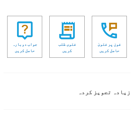
فون پر فتویٰ
فتوی طلب
جواب دوبارہ
حاصل کریں
کریں
حاصل کریں
زیادہ تجویز کردہ