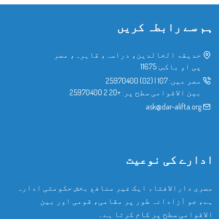
ہم سے رابطہ کریں
حدیقۃ الخالدین، دراسہ، قاہرہ، مصر
پی او باکس: 11675
مصر میں:
107
|
(02) 25970400
بین الاقوامی سطح پر:
+20 2 25970400
ask@dar-alifta.org
ادارے کی نوعیت
مصری دارالافتاء ایک غیر منافع بخش حکومتی ادارہ
ہے، جو آزادانہ طور پر مقامی، قومی اور بین
الاقوامی سطح پر کام کرتا ہے۔