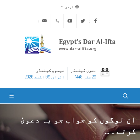
اردو
ask@dar-alifta.org
+20 2 25970400
Youtube
Twitter
Facebook
ہجری کیلنڈر
عیسوی کیلنڈر
26 صفر 1448
اتوار, 09 اگست 2026
ان لوگوں کو جواب جو یہ دعویٰ
کرتے ہ...