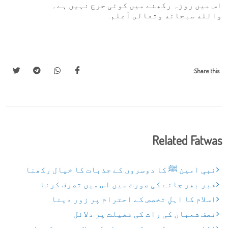
اس میں روزہ رکھنے میں کوئی حرج نہیں ہے۔
والله سبحانه وتعالى أعلم.
Share this:
Related Fatwas
نبیِ امین ﷺ کا دوسروں کے جذبات کا خیال رکھنا
قبر بھر جانے کی صورت میں اس میں تصرف کرنا
اسلام کا اہلِ تخصص کے احترام پر زور دینا
نصف شعبان کی رات کی فضیلت پر دلائل