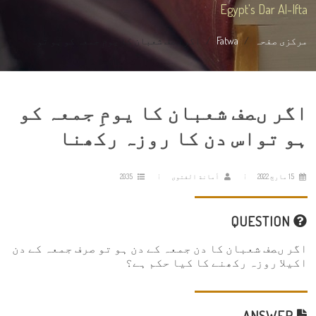
Egypt's Dar Al-Ifta
مرکزی صفحہ
Fatwa
اگر ںصف شعبان کا یومِ جمعہ کو ہو تو...
اگر ںصف شعبان کا یومِ جمعہ کو
ہو تواس دن کا روزہ رکھنا
15 مارچ 2022
أمانة الفتوى
2035
QUESTION
اگر ںصف شعبان کا دن جمعہ کے دن ہو تو صرف جمعہ کے دن
اکیلا روزہ رکھنے کا کیا حکم ہے؟
ANSWER