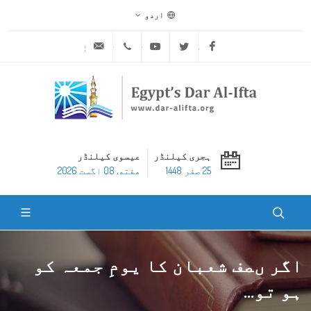
اردو
ask@dar-alifta.org
+20 2 25970400
Youtube
Twitter
Facebook
ہجری کیلنڈر
عیسوی کیلنڈر
25 صفر 1448
هفته, 08 اگست 2026
اگر ںصف شعبان کا یومِ جمعہ کو
ہو تو...