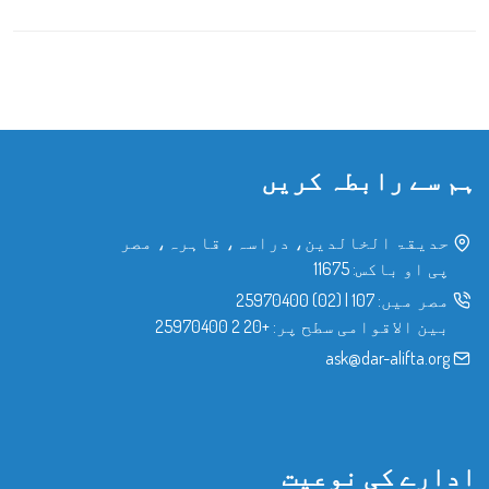
ہم سے رابطہ کریں
حدیقۃ الخالدین، دراسہ، قاہرہ، مصر
پی او باکس: 11675
مصر میں:
107
|
(02) 25970400
بین الاقوامی سطح پر:
+20 2 25970400
ask@dar-alifta.org
ادارے کی نوعیت