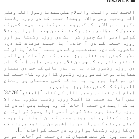
الحمد للہ والصلاۃ والسلام علی سیدنا رسول اللہ وعلى
آلہ وصحبہ ومن والاہ وبعد؛ جمعہ کے دن روزہ رکھنا
مکروہ ہے، الا یہ کہ کسی وجہ سے رکھا ہو۔ جیسے کسی کے
معمول کے مطابق روزہ رکھنے کے دن جمعہ آ رہا ہو مثلا
کوئی آدمی ایک چھوڑ کر ایک دن روزہ رکھتا ہو اور
روزہ جمعہ کے دن آ جاے۔ٴ یا جیسے عرفات کے دن،
عاشورہ کے دن، نصف شعبان کے دن جمعہ آجاےٴ یا ان کے
علاوہ کوئی اور نفلی روزہ جمعہ کے دن آجاےٴ، یا کسی
نے نذر مانی ہو کہ جس دن فلاں پردیسی واپس آےٴ گا اس
دن روزہ رکھوں گا، یا یہ نذر مانی کہ جس دن بیمار
شفایاب ہو جائے تو روزہ رکھوں گا اور وہ کام جمعہ کے
دن ہو گیا ہو، یا یہ ہے کہ کسی مسلمان پر رمضان
المبارک کا کوئی قضا روزہ واجب ہو۔
امام ابن قدامہ رحمہ اللہ کی کتاب "المغني" (3/170)
میں آیا ہے: جمعہ کا اکیلا روزہ رکھنا مکروہ ہے، الا
یہ کہ ایسے دن جمعہ آ جاےٴ کہ وہ پہلے بھی اس دن کا
روزہ رکھتا ہو، مثلا کوئی آدمی ایک چھوڑ کر ایک دن
روزہ رکھتا ہو اور روزہ جمعہ کے دن آ جاےٴ یا جیسے
کوئی مہینے کے پہلے دن یا آخری دن یا نصف مہینے کے
دن کا روزہ رکھتا ہو اور وہ دن جمعہ کو آجاےٴ ۔]۔
اس بنا پر: اگر نصف شعبان کا دن جمعہ کو آجاےٴ تو تو