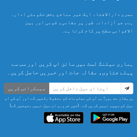
مصری دارالافتاء ایک غیر منافع بخش حکومتی ادارہ
ہے، جو آزادانہ طور پر مقامی، قومی اور بین
الاقوامی سطح پر کام کرتا ہے۔
ہماری میلنگ لسٹ میں سائن اپ کریں اور سب سے
پہلے فتاوی، مقالہ جات اور خبریں حاصل کریں۔
سبسکرائب کریں
پریشان مت ہوں! ہم آپ کی معلومات کو محفوظ رکھیں گے اور آپ کی ای
میل کو سپیم نہیں کریں گے۔ (غیر ضروری ای میل نہیں بھیجیں گے)