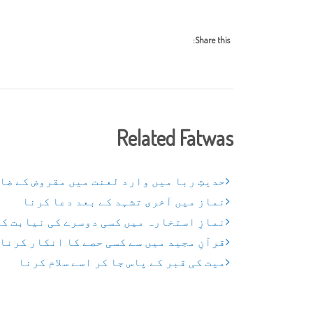
Share this:
Related Fatwas
حدیثِ ربا میں وارد لعنت میں مقروض کے ضا
نماز میں آخری تشہد کے بعد دعا کرنا
نمازِ استخارہ میں کسی دوسرے کی نیابت ک
قرآنِ مجید میں سے کسی حصے کا انکار کرنا
میت کی قبر کے پاس جا کر اسے سلام کرنا