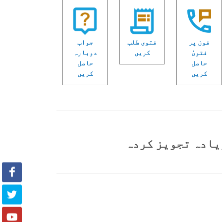
فون پر
فتوی طلب
جواب
فتویٰ
کریں
دوبارہ
حاصل
حاصل
کریں
کریں
یادہ تجویز کردہ