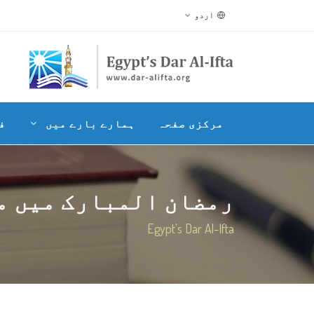
اردو
مرکزی صفحہ
ہمارے بارے میں
ف
رمضان المبارک میں مز
Egypt's Dar Al-Ifta