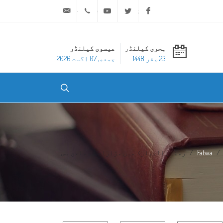
ask@dar-alifta.org
+20 2 25970400
Youtube
Twitter
Facebook
ہجری کیلنڈر
عیسوی کیلنڈر
23 صفر 1448
جمعه, 07 اگست 2026
Fatwa
رمضان المبارک میں مزارات سے ملحق مس...