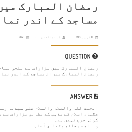
رمضان المبارک میں
مساجد کے اندر نماز
11 اپریل 2022
أمانة الفتوى
2040
QUESTION
رمضان المبارک میں مزارات سے ملحق مساجد
رمضان المبارک میں ان مساجد کے اندر نماز 
ANSWER
الحمد للہ والصلاۃ والسلام علی سیدنا رس
فقہاء اسلام کے مذہب کے مطابق مزارات سے م
کوئی حرج نہیں ہے۔
والله سبحانه وتعالى أعلم.