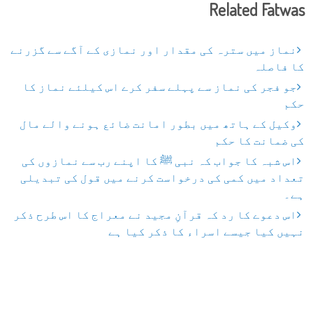
Related Fatwas
نماز میں سترہ کی مقدار اور نمازی کے آگے سے گزرنے
کا فاصلہ
جو فجر کی نماز سے پہلے سفر کرے اس کیلئے نماز کا
حکم
وکیل کے ہاتھ میں بطور امانت ضائع ہونے والے مال
کی ضمانت کا حکم
اس شبہ کا جواب کہ نبی ﷺ کا اپنے رب سے نمازوں کی
تعداد میں کمی کی درخواست کرنے میں قول کی تبدیلی
ہے۔
اس دعوے کا رد کہ قرآنِ مجید نے معراج کا اس طرح ذکر
نہیں کیا جیسے اسراء کا ذکر کیا ہے