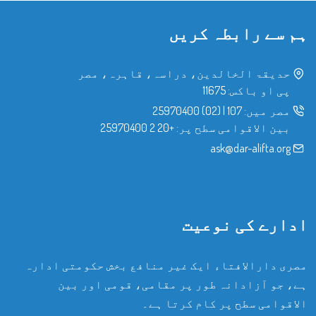
ہم سے رابطہ کریں
حدیقۃ الخالدین، دراسہ، قاہرہ، مصر
پی او باکس: 11675
مصر میں:
107
|
(02) 25970400
بین الاقوامی سطح پر:
+20 2 25970400
ask@dar-alifta.org
ادارے کی نوعیت
مصری دارالافتاء ایک غیر منافع بخش حکومتی ادارہ
ہے، جو آزادانہ طور پر مقامی، قومی اور بین
الاقوامی سطح پر کام کرتا ہے۔