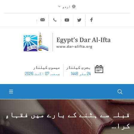
اردو
ask@dar-alifta.org
+20 2 25970400
Youtube
Twitter
Facebook
ہجری کیلنڈر
عیسوی کیلنڈر
24 صفر 1448
جمعه, 07 اگست 2026
قبلہ سے ہٹنے کے بارے میں فقہاءِ
کرا...