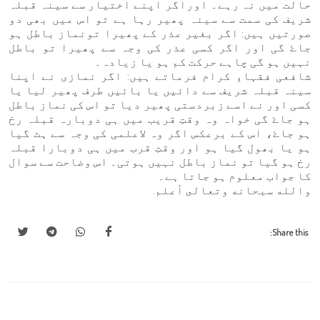
حالت میں نہ رہے۔ اوراگر اپنے اختیار سے سینہ قبلہ
شریف کی سمت سے سینہ پھیر رہا ہے تو اس میں بھی دو
صورتیں ہیں: اگر بغیر عذر کے پھیرا تونماز باطل ہو
جاۓ گی اور اگر کسی عذر کی وجہ سے پھیرا تو باطل
نہیں ہو گی چاہے حرکت کم ہو یا زیادہ۔
شافعی فقہاءِ کرام فرماتے ہیں: اگر نمازی نے اپنا
سینہ قبلہ شریف سے دائیں یا بائیں طرف پھیر لیا یا
کسی اور نے اسے زبردستی پھیر دیا تو اس کی نماز باطل
ہو جاۓ گی خواہ وہ وقتِ قریب میں ہی دوبارہ قبلہ رخ
ہو جاۓ، اس کے برعکس اگر وہ لاعلمی کی وجہ سے ہٹ گیا
ہو یا بھول گیا ہو اور وقتِ قرب میں ہی دوبارا قبلہ
رخ ہو گیا تو نماز باطل نہیں ہوتی۔ اس وضاحت سے سوال
کا جواب معلوم ہو جاتا ہے۔
والله سبحانه وتعالى أعلم.
Share this: