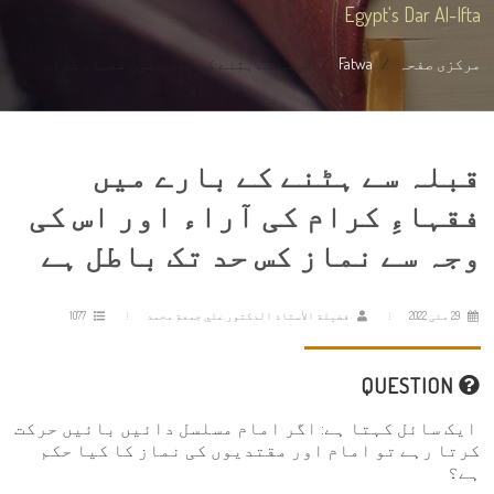
Egypt's Dar Al-Ifta
مرکزی صفحہ
Fatwa
قبلہ سے ہٹنے کے بارے میں فقہاءِ کرا...
قبلہ سے ہٹنے کے بارے میں
فقہاءِ کرام کی آراء اور اس کی
وجہ سے نماز کس حد تک باطل ہے
29 مئی 2022
فضيلة الأستاذ الدكتور علي جمعة محمد
1077
QUESTION
ایک سائل کہتا ہے: اگر امام مسلسل دائیں بائیں حرکت
کرتا رہے تو امام اور مقتدیوں کی نماز کا کیا حکم
ہے؟