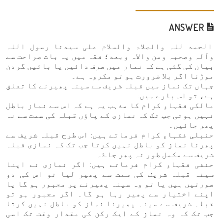
ANSWER
الحمد للہ والصلاۃ والسلام علی سیدنا رسول اللہ
وآلہ وصحبہ ومن والاہ وبعد؛ فقہ میں یہ بات صراحت سے
بیان کی گئی ہے کہ نماز میں صرف دائیں یا بائیں گردن
موڑنا اگر بلا ضرورت ہو تو مکروہ ہے۔
جہاں تک نماز میں قبلہ شریف سے سینہ پھیرنے کا تعلق
ہے، تو اس بارے میں:
مالکی فقہاءِ کرام کا مذہب یہ ہے کہ اس سے نماز باطل
نہیں ہوتی جب تک کہ نمازی کے پاؤں قبلہ کی سمت سے نہ
پھر جائیں۔
حنبلی فقہاءِ کرام فرماتے ہیں: اس طرح قبلہ شریف سے
پھرنا نماز کو باطل نہیں کرتا جب تک کہ نمازی قبلہ
شریف سے مکمل طور نہ پھر جاۓ۔
حنفی فقہاءِ کرام فرماتے ہیں: اگر نمازی نے اپنا
سینہ قبلہ شریف کی سمت سے پھیر لیا تو اس کی دو
صورتیں ہیں یا تو وہ سینہ پھیرنے پر مجبور ہو گا یا
اپنے اختیار سے پھیر رہا ہو گا۔ اگر مجبور ہو تو
قبلہ شریف سے سینہ پھیرنا نماز کو باطل نہیں کرتا
جب تک کہ وہ نماز کے ایک رکن کی مقدار وقت تک اسی