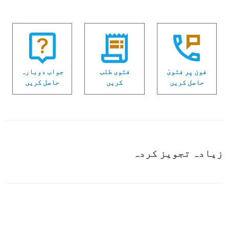
فون پر فتویٰ
فتوی طلب
جواب دوبارہ
حاصل کریں
کریں
حاصل کریں
زیادہ تجویز کردہ