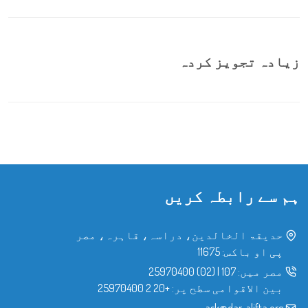
زیادہ تجویز کردہ
ہم سے رابطہ کریں
حدیقۃ الخالدین، دراسہ، قاہرہ، مصر
پی او باکس: 11675
مصر میں:
107
|
(02) 25970400
بین الاقوامی سطح پر:
+20 2 25970400
ask@dar-alifta.org