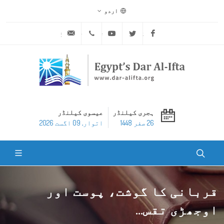
اردو
ask@dar-alifta.org
+20 2 25970400
Youtube
Twitter
Facebook
ہجری کیلنڈر
عیسوی کیلنڈر
26 صفر 1448
اتوار, 09 اگست 2026
قربانی کا گوشت، پوست اور
اوجھڑی تقس...