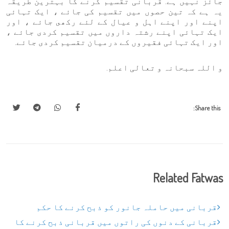
جائز نہیں ہے. قربانی تقسیم کرنے کا بہترین طریقہ
یہ ہے کہ تین حصوں میں تقسیم کی جائے ، ایک تہائی
اپنے اور اپنے اہل و عیال کے لئے رکھى جائے ، اور
ایک تہائی اپنے رشتہ داروں ميں تقسيم کردى جائے ،
اور ایک تہائی فقیروں کے درمیان تقسیم کردى جائے.
و اللہ سبحانہ و تعالی اعلم.
Share this:
Related Fatwas
قربانی میں حاملہ جانور کو ذبح کرنے کا حکم
قربانی کے دنوں کی راتوں میں قربانی ذبح کرنے کا