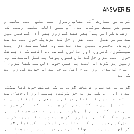
ANSWER
قربانی ہمارے آقا جناب رسول اللہ صلی اللہ علیہ و
سلم کی سنت موکدہ ہے، آپ صلی اللہ علیہ وسلم کا
ارشاد گرامی ہے:'' بقر عید کے روز بنی آدم کے عمل میں
سے کوئی عمل اللہ عز و جل کے نزدیک خون بہانے سے
زیادہ محبوب نہیں ہے، بے شک وہ قیامت کے دن اپنے
سینگوں، کھروں اور بالوں کے ساتھ اٹھے گا ، بے شک
خون اللہ عز و جل کے ہاں قبول ہوتا ہے قبل اس کے کہ وہ
زمین پر گرے اس لئے یہ عمل خوش دلی سے کیا کرو، ''
امام ترمذی اورامام ابن ماجہ نے اس حدیث کی روایت
کی ہے.
قربانی کرنے والا شخص قربانی کا گوشت خود کھا سکتا
ہے ، اور اس کے ہر ہر جز گوشت، پوست اور اوجھڑی سے
استفادہ بھی کرسکتا ہے، كل یا بعض ہر ایک کو اپنے
استعمال میں لا سکتا ہے ، اگر چا ہے سب کے سب کو خیرات
بھی کر سکتا ہے ، اسی طرح اس ميں سے بعض حصے کو بھی
خیرات کرسکتا ہے ، اور اگر چاہے پورے کے پورے کو یا
بعض کو ہدیہ بھی کر سکتا ہے ، لیکن اس کی کھال قصاب
کو اجرت میں دینا جائز نہیں ہے، اسی طرح بیچنا بھی