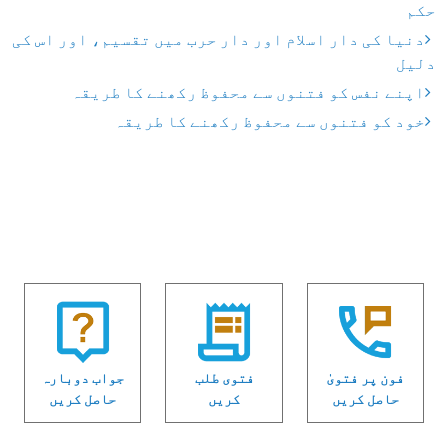
حکم
دنیا کی دار اسلام اور دار حرب میں تقسیم، اور اس کی
دلیل
اپنے نفس کو فتنوں سے محفوظ رکھنے کا طریقہ
خود کو فتنوں سے محفوظ رکھنے کا طریقہ
فون پر فتویٰ
فتوی طلب
جواب دوبارہ
حاصل کریں
کریں
حاصل کریں