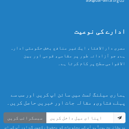
ادارے کی نوعیت
مصری دارالافتاء ایک غیر منافع بخش حکومتی ادارہ
ہے، جو آزادانہ طور پر مقامی، قومی اور بین
الاقوامی سطح پر کام کرتا ہے۔
ہماری میلنگ لسٹ میں سائن اپ کریں اور سب سے
پہلے فتاوی، مقالہ جات اور خبریں حاصل کریں۔
سبسکرائب کریں
پریشان مت ہوں! ہم آپ کی معلومات کو محفوظ رکھیں گے اور آپ کی ای