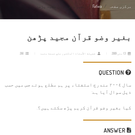
مرکزی صفحہ
Fatwa
بغیر وضو قرآن مجید پڑھن
بغیر وضو قرآن مجید پڑھن
13 مئی 2009
فضيلة الأستاذ الدكتور علي جمعة محمد
266
QUESTION
سال ٢٠٠٤ مندرج استفتاء پر ہم مطلع ہوئے جس میں حسب
ذیل سوال آیا ہے:
کیا بغیر وضو قرآن کریم پڑھ سکتے ہیں؟.
ANSWER