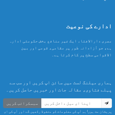
ادارے کی نوعیت
مصری دارالافتاء ایک غیر منافع بخش حکومتی ادارہ
ہے، جو آزادانہ طور پر مقامی، قومی اور بین
الاقوامی سطح پر کام کرتا ہے۔
ہماری میلنگ لسٹ میں سائن اپ کریں اور سب سے
پہلے فتاوی، مقالہ جات اور خبریں حاصل کریں۔
سبسکرائب کریں
پریشان مت ہوں! ہم آپ کی معلومات کو محفوظ رکھیں گے اور آپ کی ای