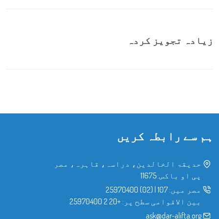
زیادہ تجویز کردہ
ہم سے رابطہ کریں
حدیقۃ الخالدین، دراسہ، قاہرہ، مصر
پی او باکس: 11675
مصر میں:
107
|
(02) 25970400
بین الاقوامی سطح پر:
+20 2 25970400
ask@dar-alifta.org