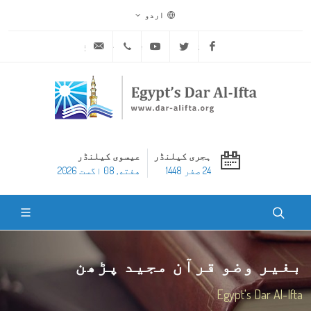
اردو
ask@dar-alifta.org
+20 2 25970400
Youtube
Twitter
Facebook
ہجری کیلنڈر
عیسوی کیلنڈر
24 صفر 1448
هفته, 08 اگست 2026
بغیر وضو قرآن مجید پڑھن
Egypt's Dar Al-Ifta