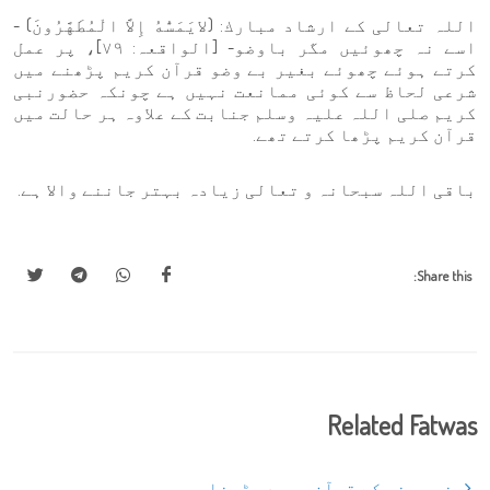
اللہ تعالی کے ارشاد مبارك: (لايَمَسُّهُ إِلاَّ الْمُطَهَّرُونَ) -
اسے نہ چھوئیں مگر باوضو- [الواقعہ: ٧٩]، پر عمل
کرتے ہوئے چھوئے بغیر بے وضو قرآن کریم پڑھنے میں
شرعی لحاظ سے کوئی ممانعت نہیں ہے چونکہ حضورنبی
کریم صلی اللہ علیہ وسلم جنابت کے علاوہ ہر حالت میں
قرآن کریم پڑھا کرتے تھے.
باقی اللہ سبحانہ و تعالی زیادہ بہتر جاننے والا ہے.
Share this:
Related Fatwas
بغیر وضو کے قرآن مجید پڑھنا