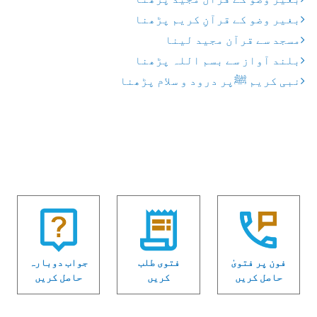
بغیر وضو کے قرآنِ کریم پڑھنا
مسجد سے قرآن مجید لینا
بلند آواز سے بسم اللہ پڑھنا
نبی کریم ﷺپر درود و سلام پڑھنا
فون پر فتویٰ
فتوی طلب
جواب دوبارہ
حاصل کریں
کریں
حاصل کریں