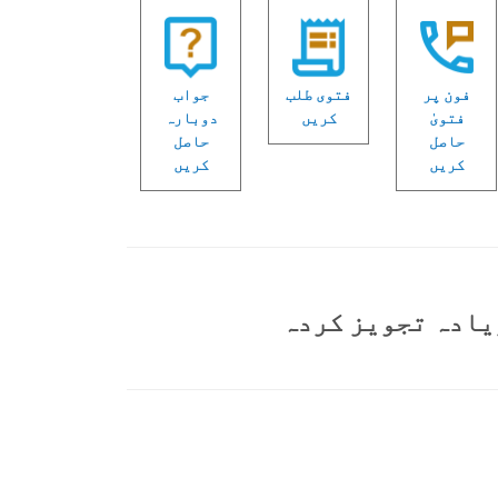
فون پر
فتوی طلب
جواب
فتویٰ
کریں
دوبارہ
حاصل
حاصل
کریں
کریں
یادہ تجویز کردہ