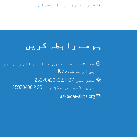
اجارہ داری اور استحصال
ہم سے رابطہ کریں
حدیقۃ الخالدین، دراسہ، قاہرہ، مصر
پی او باکس: 11675
مصر میں:
107
|
(02) 25970400
بین الاقوامی سطح پر:
+20 2 25970400
ask@dar-alifta.org