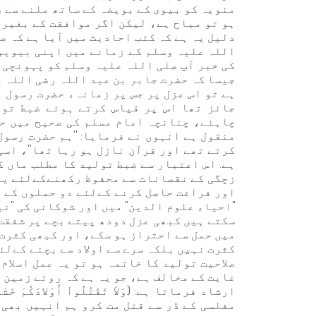
منویہ کو بیوی کے بویضہ کے ساتھ ملنے سے 
ہو تو مباح ہے، لیکن اگر موافقت کے بغیر 
دلیل یہ ہے کہ کتب احادیث میں آیا ہے کہ 
اللہ علیہ وسلم کے زمانے میں اپنی بیویو
کی خبر آپ صلی اللہ علیہ وسلم کو پہونچی 
جیسا کہ حضرت جابر بن عبد اللہ رضی اللہ ع
ہے تو اس عزل پر جس پر زمانہء حضرت رسول 
جائز تھا اس پر قیاس کرتے ہوئے ضبط تول
چاہئے، چنانچہ امام مسلم کی صحیح میں حض
منقول ہے انہوں نے فرمایا: ''ہم حضرت رسو
کرتے تھے اور قرآن نازل ہو رہا تھا''، اس
ہے. اس اعتبار سے ضبط تولید کا مطلب ماں ک
زچگی کے نقصانات سے محفوظ رکھنےكےلئے یا 
اور فراغت حاصل کرنے کےلئے دو حملوں کے 
"احیاء علوم الدین" میں اور شوکانی کی "نیل
سکتے ہیں کبھی عزل دودھ پیتے بچے پر شفقت 
میں حمل سے احتراز ہو سکے، اور کبھی کثرت 
کثرت نہیں بلکہ سرے سے اولاد سے بچنے کےلئ
صلاحیت تولید کا خاتمہ ہو تو یہ عمل اسلام 
غایت کے مخالف ہے، جو يہ ہے کہ روئے زمین 
ارشاد فرماتا ہے: (وَلاَ تَقْتُلُواْ أَوْلادَكُمْ خَشْيَ