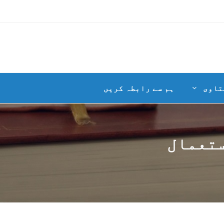
تاوی
ہم سے رابطہ کریں
ستعمال
م