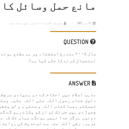
مانع حمل وسائل کا 
15 مئی 2005
فضيلة الأستاذ الدكتور علي جمعة محمد
QUESTION
سال ٢٠٠٥ مندرج استفتاء پر ہم مطلع ہ
استعمال کرنے کا حکم کیا ہے؟.
ANSWER
مذہب اسلام میں احکام کے دو بنیادی سرچشم
دلیل جناب رسول اللہ صلی اللہ علیہ وسلم 
تمسکتم بھما کتاب اللہ و سنتی ، و لن یتفرق
چھوڑ دی ہیں جب تک تم ان کو پکڑے رہو گے گم
دونوں ہرگز جدا نہیں ہونگے یہاں تک کہ میر
ھریرہ رضی اللہ عنہ سے اس حدیث کی روایت کی