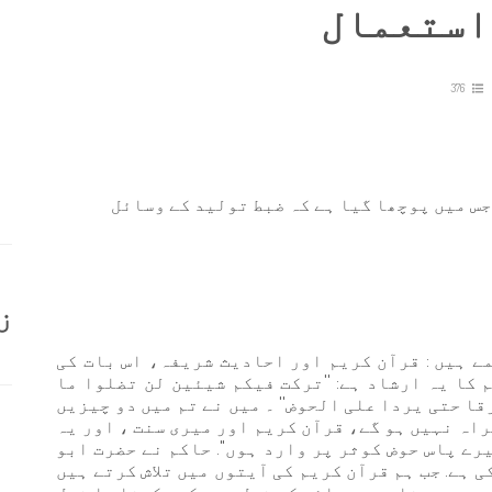
استعمال
376
وئے جس میں پوچھا گیا ہے کہ ضبط تولید کے وسائل
ز
ے ہیں : قرآن کریم اور احادیث شریفہ، اس بات کی
کا یہ ارشاد ہے: ''ترکت فیکم شیئین لن تضلوا ما
ا حتی یردا علی الحوض'' ۔ میں نے تم میں دو چیزیں
راہ نہیں ہو گے، قرآن کریم اور میری سنت ، اور یہ
ے پاس حوض کوثر پر وارد ہوں''. حاکم نے حضرت ابو
 ہے. جب ہم قرآن کریم کی آیتوں میں تلاش کرتے ہیں