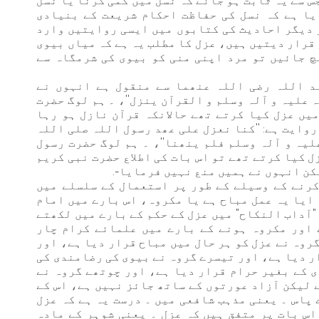
س سے یہ ثابت ہو جائے کہ نسل میں کمی کرنا یا نسل
یا ہے کہ نسل کی حفاظت احکام شریعت کے بنیادی
 دیگر احادیث کی کتابوں میں ایسی روایتیں وارد
قرار دیتیں ہیں، عزل کا مطلب یہ ہے کہ میاں بیوی
 جائيں تو مرد اپنی منی کو بیوی کی شرمگاہ سے
د اللہ رضی اللہ عنھما سے منقول ہے انہوں نے
 علیہ و آلہ وسلم و القرآن ینزل''، ۔ ہم لوگ حضرت
یں عزل کیا کرتے تھے حالانکہ قرآن نازل ہو رہا
 روایت ہے: ''کنا نعزل علی عھد رسول اللہ صلی اللہ
یہ و آلہ وسلم فلم ینھنا''، ۔ ہم لوگ حضرت رسول
 کیا کرتے تھے تو اس بات کی اطلاع حضرت نبی کریم
كن انہوں نے ہمیں منع نہیں فرمایا-.
کرنے کے وسیلے کے طور پر استعمال کے سلسلے میں
 ایا یہ عمل مباح ہے یا مکروہ، اس بارے میں امام
 "آداب النکاح" میں عزل کے حکم کے بارے میں لکھتے
ے اور مکروہ ہونے کے بارے میں علمائے کرام چار
روہ نے عزل کو ہر حال میں مباح قرار دیا ہے، اور
ر دیا ہے، اور تیسرے گروہ نے بیوی کی رضامندی کی
ی کے بغیر حرام قرار دیا ہے، اور چوتھے گروہ نے
 ليكن آزاد عورتوں کے ساتھ جائز نہیں ہے، اس کے
پاس ۔ یعنی مذہب شافعی میں ۔ درست یہ ہے کہ عزل
اس بات پر متفق ہیں کہ عزل ۔ یعنی شوہر کے مادہ