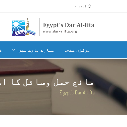
اردو
مرکزی صفحہ
ہمارے بارے میں
ف
مانع حمل وسائل کا ا
Egypt's Dar Al-Ifta