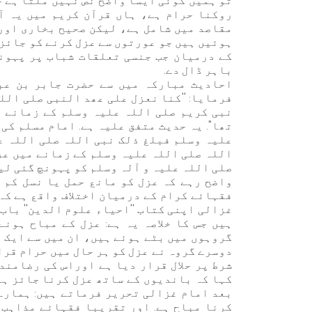
تو ہمیں کوئی ایسا واضح نص نہیں ملتا ہے ج
روکنا حرام ہے، ہاں قرآن کریم میں یہ آ
مقاصد میں شامل ہے، لیکن صحیح بخاری اور
ہوئیں ہیں جو عورتوں سے عزل کرنے کو جائز 
کے درمیان جب جنسی تعلقات شباب پر پہونچ
باہر ڈال دے.
احادیث مبارکہ میں سے حضرت جابر بن عب
فرمایا: ''کنا نعزل علی عھد النبی صلی اللہ
نبی کریم صلی اللہ علیہ وسلم کے زمانے م
تھا''. یہ حدیث متفق علیہ ہے. امام مسلم کی
علیہ وسلم فبلغ ذلک نبی اللہ صلی اللہ عل
اللہ صلی اللہ علیہ وسلم کے زمانے میں عزل
صلی اللہ علیہ و آلہ وسلم کو پہونچ گئی لي
واضح رہے کہ عزل کو مانع حمل یا نسل کم 
فقہائے کرام کے درمیان اختلاف واقع ہے کہ
غزالی اپنی کتاب ''احیاء علوم الدین'' باب
ہیں جس کا خلاصہ یہ ہے: عزل کے مباح ہون
گروہوں میں بٹے ہوئے ہیں، ان میں سے ایک گ
دوسرے گروہ نے عزل کو ہر حال میں حرام قرا
شرط پر حلال قرار دیا ہے اوراس کی رضامند
کہا کہ باندیوں کے ساتھ عزل کرنا جائز ہے
بعد امام غزالی تحریر فرماتے ہیں: ہمارے 
کرنا مباح ہے. اور تقریبا فقہائے مذاہب 