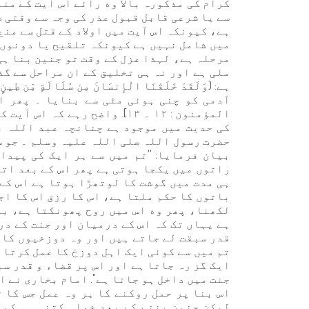
کرام کی مذکورہ بالا وه رائے اس آیت کے منا
سے یا شرعی قابل قبول عذر کی وجہ سے وقتی 
ہے، کیونکہ اس آیت میں اولاد کے قتل سے منع 
میں شامل نہیں ہے کیونکہ تلقیح یا دونوں 
مرحلہ ہے، لہذا عزل کے وقت تو جنین بنا ہی
ملی ہے اور نہ ہی تخلیق کے ان مراحل سے گذ
ہے: (وَلَقَدْ خَلَقْنَا الْإِنسَانَ مِن سُلَالَةٍ مِّن طِين
آدمی کو چنی ہوئی مٹی سے بنایا ۔ پھر اس
المؤمنون : ١٢ ۔ ١٣]. واضح رہ
کی حدیث میں موجود ہے چنانچہ عبد اللہ ب
حضرت رسول اللہ صلی اللہ علیہ وسلم ۔ جو س
بیان فرمایا: ''تم میں سے ہر ایک کی پید
راتوں میں یکجا ہوتی ہے پھر اس کے بعد اتن
ہی مدت میں گوشت کا لوتھڑا ہوتا ہے اس کے
باتوں کا حکم ملتا ہے، اس کا رزق اس کا اج
لکھنا، پھر وه اس میں روح پھونکتا ہے، بی
ہے یہاں تک کہ اس کے درمیان اور جنت کے در
قدر سبقت لے جاتے ہیں اور وہ دوزخیوں کا 
تم میں سے کوئی ایک اہل دوزخ کا عمل کرتا 
ایک گز رہ جاتا ہے اور اس پر قضاء و قدر سب
جنت میں داخل ہو جاتا ہے''. امام بخاری نے ا
اس بنا پر حمل روکنے کا ہر وہ عمل جس کا 
لیکن جنین بننے کے بعد خواہ کتنی ہی کم 