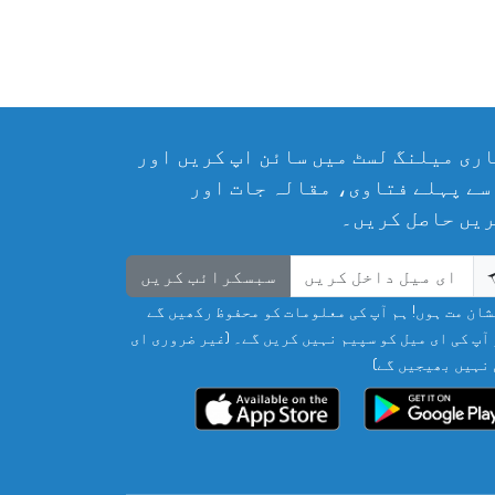
ری میلنگ لسٹ میں سائن اپ کریں اور
سے پہلے فتاوی، مقالہ جات اور
یں حاصل کریں۔
سبسکرائب کریں
ان مت ہوں! ہم آپ کی معلومات کو محفوظ رکھیں گے
آپ کی ای میل کو سپیم نہیں کریں گے۔ (غیر ضروری ای
نہیں بھیجیں گے)