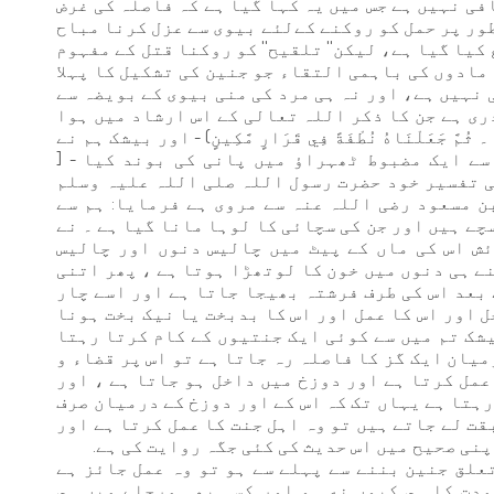
فی نہیں ہے جس میں یہ کہا گیا ہے کہ فاصلہ کی غرض
طور پر حمل کو روکنے کےلئے بیوی سے عزل کرنا مباح
کیا گیا ہے، لیکن'' تلقیح'' کو روکنا قتل کے مفہوم
مادوں کی باہمی التقاء جو جنین کی تشکیل کا پہلا
 نہیں ہے، اور نہ ہی مرد کی منی بیوی کے بویضہ سے
ری ہے جن کا ذکر اللہ تعالی کے اس ارشاد میں ہوا
ٍ ۔ ثُمَّ جَعَلْنَاهُ نُطْفَةً فِي قَرَارٍ مَّكِينٍ) - اور بیشک ہم نے
ے ایک مضبوط ٹھہراؤ میں پانی کی بوند کیا - [
ے کہ اس آیت کی تفسیر خود حضرت رسول اللہ صلی اللہ علیہ وسلم
ن مسعود رضی اللہ عنہ سے مروی ہے فرمایا: ہم سے
چے ہیں اور جن کی سچائی کا لوہا مانا گیا ہے ۔ نے
ائش اس کی ماں کے پیٹ میں چالیس دنوں اور چالیس
ے ہی دنوں میں خون کا لوتھڑا ہوتا ہے ، پھر اتنی
 بعد اس کی طرف فرشتہ بھیجا جاتا ہے اور اسے چار
ل اور اس کا عمل اور اس کا بدبخت یا نیک بخت ہونا
شک تم میں سے کوئی ایک جنتیوں کے کام کرتا رہتا
میان ایک گز کا فاصلہ رہ جاتا ہے تو اس پر قضاء و
عمل کرتا ہے اور دوزخ میں داخل ہو جاتا ہے ، اور
رہتا ہے یہاں تک کہ اس کے اور دوزخ کے درمیان صرف
قت لے جاتے ہیں تو وہ اہل جنت کا عمل کرتا ہے اور
پنی صحیح میں اس حدیث کی کئی جگہ روایت کی ہے.
تعلق جنین بننے سے پہلے سے ہو تو وہ عمل جائز ہے
مدت کا ہى كيوں نه ہو اور کسی بھی مرحلے میں ہى