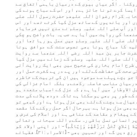
روکنا ۔ اگر میاں بیوی کے درمیان باہمی اتفاق سے
ایسا کرے تو نا جائز ہے، اور اس کے مباح ہونے کی
صحابہ کرام رضوان اللہ علیھم حضرت رسول اللہ صلی
ں اور باندیوں کے ساتھ عزل کیا کرتے تھے اور اس
اور آپ صلی اللہ علیہ وسلم نے منع نہیں فرمایا،
نھما کی روایت میں آیا ہے. جب یہ بات واضح ہو چکی
اللہ صلی اللہ علیہ وسلم میں عمل ہو رہا تھا اور
ید کا مباح ہونا بھی نصوص سنت کے موافق ہونا
رت جابر بن عبد اللہ رضی اللہ عنھما سے روایت
ل اللہ صلی اللہ علیہ وسلم کے زمانے میں عزل کیا
ی طرح امام بخاری کی صحیح میں بھی ایک روایت آئی
ی صحت کی حفاظت کےلئے اور پے در پے کثرت حمل اور
جو بچے پہلے سے موجود ہیں ان کی تربیت کے خاطر،
درمیان مناسب فاصلہ رکھنے، بلکہ امام غزالی کی
 الاوطار" میں آیا ہے ، کہ عزل کے اسباب متعدد ہو
کے طور پر بھی ہو سکتا ہے تاکہ دودھ پلانے کی مدت
عیال سے بچنے کےلئے بھی عزل ہوتا ہے اور کبھی تو
ے بھی عزل ہوتا ہے. بہرحال اگر حمل روکنے کا مقصد
کے پیغام و مقاصد کے منافی ہے اور اسلام کی غرض و
پر انسانی نسل باقی رہ سکے، اللہ سبحانہ و تعالی
ةَ إِمْلاقٍ نَّحْنُ نَرْزُقُهُمْ وَإِيَّاكُم) - اور اپنی اولاد کو
مفلسی کے ڈر سے قتل مت کرو ہم انہیں بھی رزق دیں گے اور تمہیں بھی - [الاسراء :٣١]. فقہائے