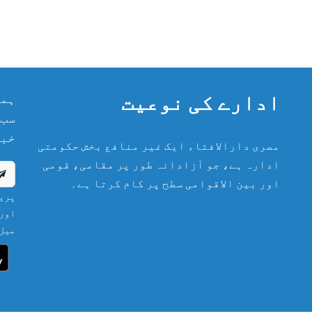
ادارے کی نوعیت
ہما
سب 
خبر
مصری دارالافتاء ایک غیر منافع بخش حکومتی
ادارہ ہے، جو آزادانہ طور پر مقامی، قومی
اور بین الاقوامی سطح پر کام کرتا ہے۔
پریش
اور 
میل 