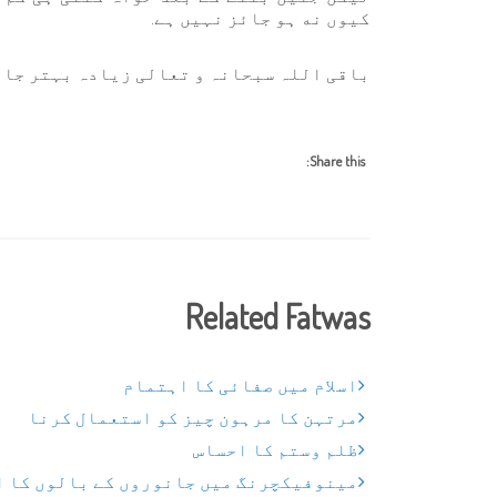
كيوں نه ہو جائز نہيں ہے.
باقی اللہ سبحانہ و تعالی زیادہ بہتر جانن
Share this:
Related Fatwas
اسلام میں صفائی کا اہتمام
مرتہن کا مرہون چیز کو استعمال کرنا
ظلم وستم کا احساس
مینوفیکچرنگ میں جانوروں کے بالوں کا 