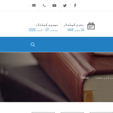
ask@dar-alifta.org
+20 2 25970400
Youtube
Twitter
Facebook
ہجری کیلنڈر
عیسوی کیلنڈر
24 صفر 1448
جمعه, 07 اگست 2026
رکزی صفحہ
Fatwa
مانع حمل وسائل کا استعمال