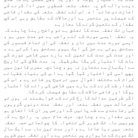
دینے والے کو یہ نفقہ متعہ قسطوں میں ادا کرنے کی
اجازت دی جائے'' ا ھ . اس لئے نفقہ متعہ کی مقدار قاضی
کے فیصلے پر منحصر ہے اورحالات کے مطابق وہی اس كي
مقدار كے متعين کرنے کا مجاز ہے.
جہاں تک نفقہ عدت کا تعلق ہے تو واضح رہنا چاہئے کہ
یہ نفقہ ایسی عورت کے لئے واجب ہے جو عدت میں ہو ،
ایسی عورت عدت میں نان و نفقہ کی ان تمام قسموں کی
مستحق ہوتی ہے جن کی ایک بیوی مستحق ہوا کرتی ہے ،
اور عدت کی مدت کے تعین کے بارے میں قاضی عورت کی
بات کا اعتبار کریگا بشرطیکہ یہ مدت طلاق کی تاریخ
سے ایک سال سے متجاوز نہ ہو ، چنانچہ مصری قانون میں
بهي اسی کو اختیار کیا گیا ہے ا س کی بنیاد فقہائے
کرام کے مختلف اقوال میں ترجیح پر قائم ہے ، اس کی
مقدار طے کرنے کے بارے میں قاضی کی رائے کا اعتبار
ہوگا اور قاضی حالات کے مطابق فیصلہ کرے گا.
اگر طرفین عدالت کا رخ کرنے کے خواہشمند نہ ہوں تو
اس حالت میں نفقہ متعہ اور نفقہ عدت دونوں گروہوں
کی رضامندی سے طے پائیں گے اورجس پر ان کا اتفاق ہو
وہی مقدار ہے ، چنانچہ عرف عام میں یہ رائج ہے کہ
چوبیس ماہ تک شوہر کی تنخواہ کا چوتھائی حصہ نفقہ
متعہ میں دیا جاتا ہے ، اور عدت تین ماہ سے ایک سال
تک عورت کے ماہواری پر منحصر ہے ، اور نفقہ میں شوہر