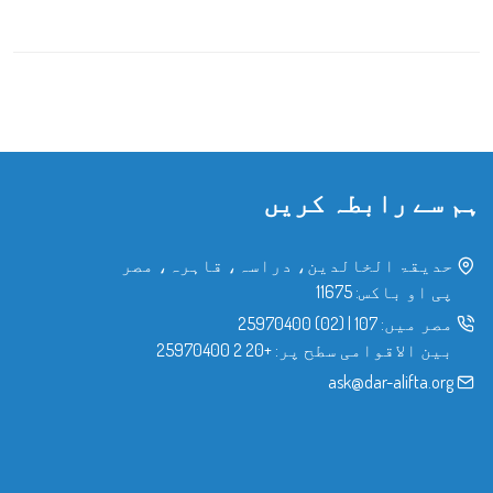
ہم سے رابطہ کریں
حدیقۃ الخالدین، دراسہ، قاہرہ، مصر
پی او باکس: 11675
مصر میں:
107
|
(02) 25970400
بین الاقوامی سطح پر:
+20 2 25970400
ask@dar-alifta.org