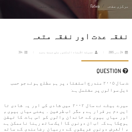
مرکزی صفحہ
Fatwa
نفقہ عدت اور نفقہ متعہ
نفقہ عدت اور نفقہ متعہ
24 مئی 2005
فضيلة الأستاذ الدكتور علي جمعة محمد
394
QUESTION
ت سال ٢٠٠٥ مندرج استفتاء پر ہم مطلع ہوئے جو حسب
ذیل سوالوں پر مشتمل ہے:
میرے بیٹے نے سال ٢٠٠٢ میں شادی کی اور یہ شادی تا
ایں دم بر قرار ہے ، مگر اب طرفین ۔ یعنی میاں بیوی ،
اور میاں بیوی کے خاندان والوں کو اس بات کا تیقن
ہوچکا ہے کہ اب ان دونوں کا ایک ساتھ رہنا ناممکن ہے
، الغرض دونوں فریقوں کے درميان رضامندی كے ساته