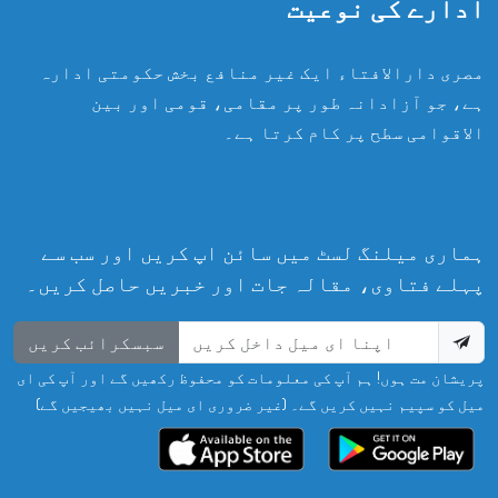
ادارے کی نوعیت
مصری دارالافتاء ایک غیر منافع بخش حکومتی ادارہ
ہے، جو آزادانہ طور پر مقامی، قومی اور بین
الاقوامی سطح پر کام کرتا ہے۔
ہماری میلنگ لسٹ میں سائن اپ کریں اور سب سے
پہلے فتاوی، مقالہ جات اور خبریں حاصل کریں۔
سبسکرائب کریں
پریشان مت ہوں! ہم آپ کی معلومات کو محفوظ رکھیں گے اور آپ کی ای
میل کو سپیم نہیں کریں گے۔ (غیر ضروری ای میل نہیں بھیجیں گے)