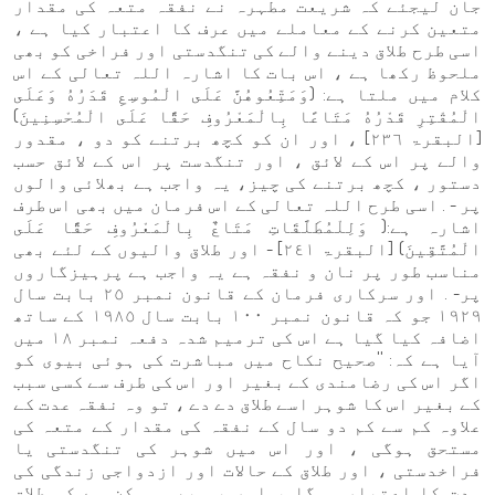
جان لیجئے کہ شریعت مطہرہ نے نفقہ متعہ کی مقدار
متعین کرنے کے معاملے میں عرف کا اعتبار کیا ہے ،
اسی طرح طلاق دینے والے کی تنگدستی اور فراخی کو بھی
ملحوظ رکھا ہے ، اس بات کا اشارہ اللہ تعالی کے اس
کلام میں ملتا ہے: (وَمَتِّعُوهُنَّ عَلَى الْمُوسِعِ قَدَرُهُ وَعَلَى
الْمُقْتِرِ قَدْرُهُ مَتَاعًا بِالْمَعْرُوفِ حَقًّا عَلَى الْمُحْسِنِينَ)
[البقرۃ ٢٣٦] ، اور ان کو کچھ برتنے کو دو ، مقدور
والے پر اس کے لائق ، اور تنگدست پر اس کے لائق حسب
دستور ، کچھ برتنے کی چیز، یہ واجب ہے بھلائی والوں
پر - . اسی طرح اللہ تعالی کے اس فرمان میں بھی اس طرف
اشارہ ہے:( وَلِلْمُطَلَّقَاتِ مَتَاعٌ بِالْمَعْرُوفِ حَقًّا عَلَى
الْمُتَّقِينَ) [البقرۃ ٢٤١] - اور طلاق والیوں کے لئے بھی
مناسب طور پر نان و نفقہ ہے یہ واجب ہے پرہیزگاروں
پر- . اور سرکاری فرمان کے قانون نمبر ٢٥ بابت سال
١٩٢٩ جو کہ قانون نمبر ١٠٠ بابت سال ١٩٨٥ کے ساتھ
اضافہ کیا گیا ہے اس کی ترمیم شدہ دفعہ نمبر ١٨ میں
آیا ہے کہ: ''صحیح نکاح میں مباشرت کی ہوئی بیوی کو
اگر اس کی رضامندی کے بغیر اور اس کی طرف سے کسی سبب
کے بغیر اس کا شوہر اسے طلاق دے دے ، تو وہ نفقہ عدت کے
علاوہ کم سے کم دو سال کے نفقہ کی مقدار کے متعہ کی
مستحق ہوگی ، اور اس میں شوہر کی تنگدستی یا
فراخدستی ، اور طلاق کے حالات اور ازدواجی زندگی کی
مدت کا اعتبار ہوگا ، اور یہ بھی ممکن ہے کہ طلاق