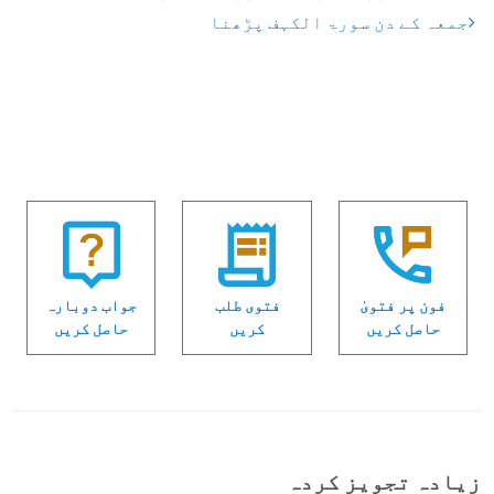
جمعہ کے دن سورۃ الکہف پڑھنا
فون پر فتویٰ
فتوی طلب
جواب دوبارہ
حاصل کریں
کریں
حاصل کریں
زیادہ تجویز کردہ