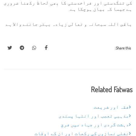
کی تنگدستی اور فراخدستی کا بھی لحاظ رکھنا ضروری
ہے جیسا کہ بیان ہوچکا ہے.
باقى اللہ سبحانہ و تعالی زیادہ بہتر جاننے والا ہے
Share this:
Related Fatwas
فقہ اور شریعت
مذہبی تعصب اور انتہا پسندی
دہشت گردی اور جہاد میں فرق
نفلی نمازوں کی رکعات اور ان کے اوقات