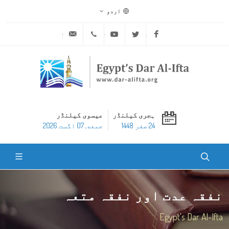
اردو
ask@dar-alifta.org
+20 2 25970400
Youtube
Twitter
Facebook
ہجری کیلنڈر
عیسوی کیلنڈر
24 صفر 1448
جمعه, 07 اگست 2026
نفقہ عدت اور نفقہ متعہ
Egypt's Dar Al-Ifta