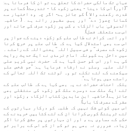
جہاں تک مالکی حضرات کا تعلق ہے تو ان كا فرمانا ہے:
''(اور) اس کا دینا - یعنی زکوۃ کا - تندرست( کمانے پر
قدرت رکھنے والا ) کو جائز ہے- اگر چہ وه اختیار سے
کمانا چھوڑ دے'' اور یہى مشہور رائے ہے . ( حاشیہ
الدسوقی: باب الزکاۃ ، کس پر زکوۃ صرف کی جائے اور
اس سے متعلقہ فصل).
اور ائمہ کرام نے طالب علم کو زکوٰۃ دینے کے جواز پر
اس سے بھی استدلال کیا ہے کہ طالب علم پر خرچ کرنا
زکوۃ کے مصرف '' و فی سبیل اللہ'' یعنی اللہ کے راستے ۔
میں داخل ہے کیونکہ امام ترمذی نے ایک حدیث روایت
کی ہے اور اس کو حسن کہا ہے کہ حضرت نبی کریم صلی
اللہ علیہ وسلم نے ارشاد فرمایا ہے: "جو شخص علم
سیکھنے کے لئے نکلے تو وہ لوٹنے تک اللہ تعالی کے
راستے میں ہوتا ہے''.
بلکہ احناف حضرات نے یہ بھی کہا ہے کہ طالب علم کے
لئے ایک ملک سے دوسرے ملک کو زکوۃ کی منتقلی بھی
جائز ہے.( حاشیہ ابن عابدین: کتاب الزکاۃ ، زکوٰۃ اور
عشر کے مصرف کا باب).
اس میں کوئی شک نہیں کہ طلبہ کو درکار مہارتوں کے
لئے ٹریننگ کورس کرانا ان کے لئے کتابیں خریدنے کے
حکم کے مساوی ہے ، اور ان مہارتوں پر مشق کرنا اگر
زیادہ ضروری نہ بھی ہو تو کم از کم اس کے برابر تو