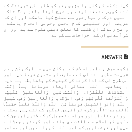
کیا زکوٰۃ کی کلی یا جزوی رقم کو طلبہ کی ٹریننگ کے
لئے کورس منعقد کرنے پر خرچ کرنا جائز ہے؟ تاکہ
انہیں درکار مہارتوں سے مسلح کیا جاسکے اور ان کا
فریضہ اور تبلیغی کام بحسن وخوبی انجام پاسکے .
واضح رہے کہ ان طلبہ کا تعلق دینی علوم سے ہے اور ان
کی آمدنی ان کے اخراجات سے کم ہے
ANSWER
زکوٰۃ فرض ہے اور اسلام کے ارکان میں سے ایک رکن ہے ،
شریعت مطہرہ نے اس کے مصارف کو متعین فرما دیا اور
اس طرح اس کے ادا کرنے کی کیفیت کو باضابطہ بنا دیا
، چنانچہ اللہ تعالی ارشاد فرماتا ہے:( إِنَّمَا
الصَّدَقَاتُ لِلْفُقَرَاء وَالْمَسَاكِينِ وَالْعَامِلِينَ عَلَيْهَا
وَالْمُؤَلَّفَةِ قُلُوبُهُمْ وَفِي الرِّقَابِ وَالْغَارِمِينَ وَفِي سَبِيلِ
اللّهِ وَابْنِ السَّبِيلِ فَرِيضَةً مِّنَ اللّهِ وَاللّهُ عَلِيمٌ حَكِيمٌ)
[التوبۃ: ٦٠] ۔ زکوٰۃ تو انہیں لوگوں کے لئے ہے، محتاج
اور نرے نادار اور جو اسے تحصیل کرکے لائیں اور جن کے
دلوں کو اسلام سے الفت دی جائے اور گردنیں چھڑانے
میں اور قرضداروں کو اور اللہ کی راہ میں اور مسافر