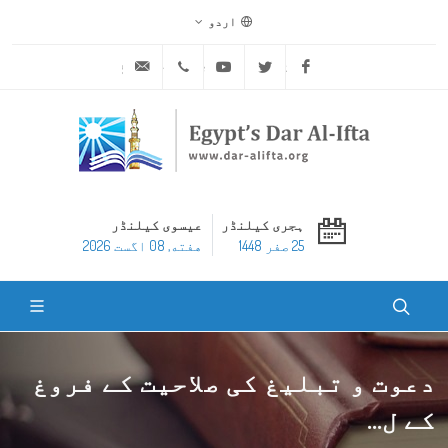
اردو
ask@dar-alifta.org
+20 2 25970400
Youtube
Twitter
Facebook
ہجری کیلنڈر
عیسوی کیلنڈر
25 صفر 1448
هفته, 08 اگست 2026
دعوت و تبلیغ کی صلاحیت کے فروغ
كے ل...