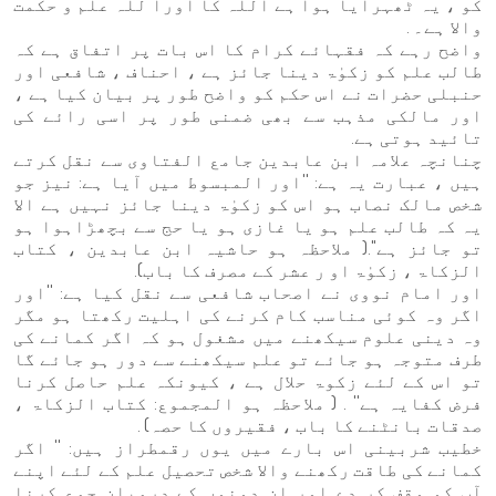
کو ، یہ ٹھہرایا ہوا ہے اللہ کا اورا للہ علم و حکمت
والا ہے۔ .
واضح رہے کہ فقہائے کرام کا اس بات پر اتفاق ہے کہ
طالب علم کو زکوٰۃ دینا جائز ہے ، احناف ، شافعی اور
حنبلی حضرات نے اس حکم کو واضح طور پر بیان کیا ہے ،
اور مالکی مذہب سے بھی ضمنی طور پر اسی رائے کی
تائید ہوتی ہے.
چنانچہ علامہ ابن عابدین جامع الفتاوی سے نقل کرتے
ہیں ، عبارت یہ ہے: ''اور المبسوط میں آیا ہے: نیز جو
شخص مالک نصاب ہو اس کو زکوٰۃ دینا جائز نہیں ہے الا
یہ کہ طالب علم ہو یا غازی ہو یا حج سے بچھڑاہوا ہو
تو جائز ہے''.( ملاحظہ ہو حاشیہ ابن عابدین ، کتاب
الزکاۃ ، زکوٰۃ او ر عشر کے مصرف کا باب).
اور امام نووی نے اصحاب شافعی سے نقل کیا ہے: ''اور
اگر وہ کوئی مناسب کام کرنے کی اہلیت رکھتا ہو مگر
وہ دینی علوم سیکھنے میں مشغول ہو کہ اگر کمانے کی
طرف متوجہ ہو جائے تو علم سیکھنے سے دور ہو جائے گا
تو اس کے لئے زکوۃ حلال ہے ، کیونکہ علم حاصل کرنا
فرض کفایہ ہے'' . ( ملاحظہ ہو المجموع: کتاب الزکاۃ ،
صدقات بانٹنے کا باب ، فقیروں کا حصہ) .
خطیب شربینی اس بارے ميں يوں رقمطراز ہیں: '' اگر
کمانے کی طاقت رکھنے والا شخص تحصیل علم کے لئے اپنے
آپ کو وقف کر دے اور ان دونوں کے درمیان جمع کرنا