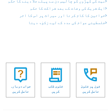
میت کی کپڑوں کو چالیس دن سے پہلے جلا دینے کا حکم
ایک شریک کی وفات کے بعد شراکت کا حکم
خواتین کا کام کرنا اور میراث پر اس کا اثر
فلسطینی عوام کی مدد کے لیے زکوٰۃ دینا
فون پر فتویٰ
فتوی طلب
جواب دوبارہ
حاصل کریں
کریں
حاصل کریں