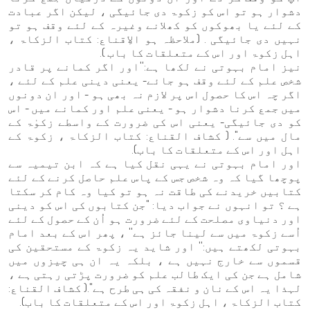
دشوار ہو تو اس کو زکوۃ دی جائیگی ، لیکن اگر عبادت
کے لئے یا بھوکوں کو کھلانے وغیرہ کے لئے وقف ہو تو
نہیں دی جائیگی . (ملاحظہ ہو الاِقناع: کتاب الزکاۃ ،
اہل زکوۃ اور اس کے متعلقات کا باب ).
نیز امام بہوتی نے لکھا ہے:''اور اگر کمانے پر قادر
شخص علم کے لئے وقف ہو جائے- یعنی دینی علم کے لئے ،
اگر چہ اس کا حصول اس پر لازم نہ بھی ہو - اور ان دونوں
میں جمع کرنا دشوار ہو - یعنی علم اور کمانے میں - اس
کو دی جائیگی- یعنی اس کی ضرورت کے واسطے زکوٰۃ کے
مال میں سے''. ( کشاف القناع: کتاب الزکاۃ ، زکوۃ کے
اہل اور اس کے متعلقات کا باب).
اور امام بہوتی نے يہی نقل کیا ہے کہ ابن تیمیہ سے
پوچھا گیا کہ وہ شخص جس کے پاس علم حاصل کرنے کے لئے
کتابیں خریدنے کی طاقت نہ ہو تو کیا وہ کام کر سکتا
ہے ؟ تو انہوں نے جواب دیا: "جن کتابوں کی اس کو دینی
اور دنیاوی مصلحت کے لئے ضرورت ہو اُن کے حصول کے لئے
اُسے زکوۃ میں سے لینا جائز ہے'' ، پھر اس کے بعد امام
بہوتی لکھتے ہیں:'' اور شاید یہ زکوۃ کے مستحقین کی
قسموں سے خارج نہیں ہے ، بلکہ یہ ان ہی چیزوں میں
شامل ہے جن کی ایک طالب علم کو ضرورت پڑتی رہتی ہے ،
لہذا یہ اس کے نان و نفقہ کی ہی طرح ہے''.( کشاف القناع:
کتاب الزکاۃ ، اہل زکوۃ اور اس کے متعلقات کا باب).