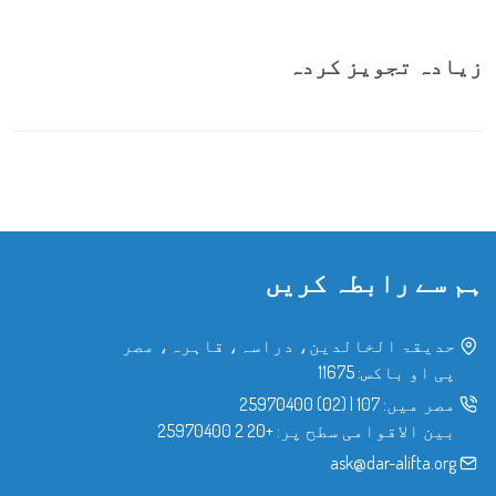
زیادہ تجویز کردہ
ہم سے رابطہ کریں
حدیقۃ الخالدین، دراسہ، قاہرہ، مصر
پی او باکس: 11675
مصر میں:
107
|
(02) 25970400
بین الاقوامی سطح پر:
+20 2 25970400
ask@dar-alifta.org