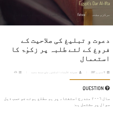
Egypt's Dar Al-Ifta
مرکزی صفحہ
Fatwa
دعوت و تبلیغ کی صلاحیت کے فروغ كے ل...
دعوت و تبلیغ کی صلاحیت کے
فروغ كے لئے طلبہ پر زکوٰۃ کا
استعمال
11 جنوری 2007
فضيلة الأستاذ الدكتور علي جمعة محمد
474
QUESTION
سال ٢٠٠٦ مندرج استفتاء پر ہم مطلع ہوئے جو حسب ذیل
سوال پر مشتمل ہے: