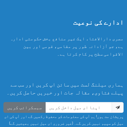
ادارے کی نوعیت
مصری دارالافتاء ایک غیر منافع بخش حکومتی ادارہ
ہے، جو آزادانہ طور پر مقامی، قومی اور بین
الاقوامی سطح پر کام کرتا ہے۔
ہماری میلنگ لسٹ میں سائن اپ کریں اور سب سے
پہلے فتاوی، مقالہ جات اور خبریں حاصل کریں۔
سبسکرائب کریں
پریشان مت ہوں! ہم آپ کی معلومات کو محفوظ رکھیں گے اور آپ کی ای
میل کو سپیم نہیں کریں گے۔ (غیر ضروری ای میل نہیں بھیجیں گے)