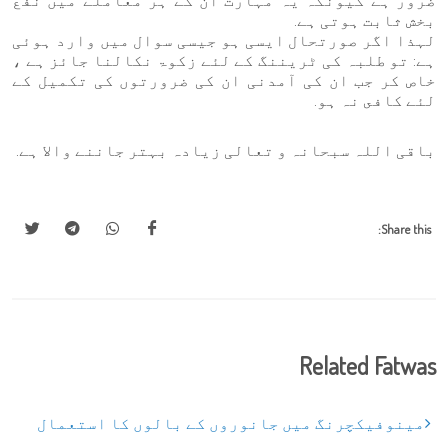
ضرور ہے کیونکہ یہ مہارت ان کے ہر معاملے میں نفع
بخش ثابت ہوتی ہے.
لہذا اگر صورتحال ایسی ہو جیسی سوال میں وارد ہوئی
ہے: تو طلبہ کی ٹریننگ کے لئے زکوۃ نکالنا جائز ہے ،
خاص کر جب ان کی آمدنی ان کی ضرورتوں کی تکمیل كے
لئے كافى نہ ہو.
باقی اللہ سبحانہ و تعالی زیادہ بہتر جاننے والا ہے.
Share this:
Related Fatwas
مینوفیکچرنگ میں جانوروں کے بالوں کا استعمال