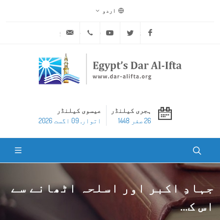
اردو
ask@dar-alifta.org
+20 2 25970400
Youtube
Twitter
Facebook
ہجری کیلنڈر
عیسوی کیلنڈر
26 صفر 1448
اتوار, 09 اگست 2026
جہادِ اکبر اور اسلحہ اٹھانے سے
اس ک...