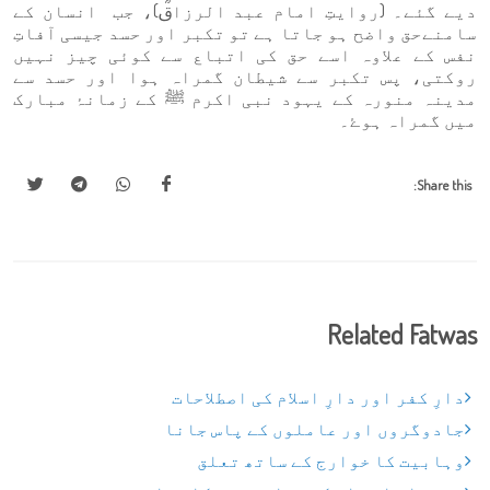
دیے گئے۔ (روایتِ امام عبد الرزاقؒ)، جب انسان کے
سامنےحق واضح ہو جاتا ہے تو تکبر اور حسد جیسی آفاتِ
نفس کے علاوہ اسے حق کی اتباع سے کوئی چیز نہیں
روکتی، پس تکبر سے شیطان گمراہ ہوا اور حسد سے
مدینہ منورہ کے یہود نبی اکرم ﷺ کے زمانۂ مبارک
میں گمراہ ہوۓ۔
Share this:
Related Fatwas
دارِ کفر اور دارِ اسلام کی اصطلاحات
جادوگروں اور عاملوں کے پاس جانا
وہابیت کا خوارج کے ساتھ تعلق