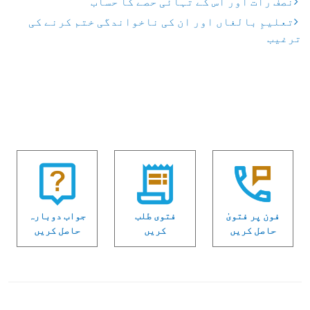
نصف رات اور اس کے تہائی حصے کا حساب
تعلیمِ بالغاں اور ان کی ناخواندگی ختم کرنے کی
ترغیب
فون پر فتویٰ
فتوی طلب
جواب دوبارہ
حاصل کریں
کریں
حاصل کریں