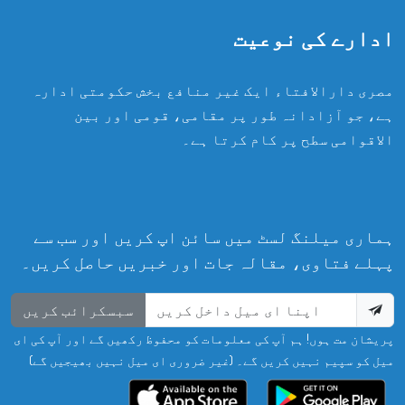
ادارے کی نوعیت
مصری دارالافتاء ایک غیر منافع بخش حکومتی ادارہ
ہے، جو آزادانہ طور پر مقامی، قومی اور بین
الاقوامی سطح پر کام کرتا ہے۔
ہماری میلنگ لسٹ میں سائن اپ کریں اور سب سے
پہلے فتاوی، مقالہ جات اور خبریں حاصل کریں۔
سبسکرائب کریں
پریشان مت ہوں! ہم آپ کی معلومات کو محفوظ رکھیں گے اور آپ کی ای
میل کو سپیم نہیں کریں گے۔ (غیر ضروری ای میل نہیں بھیجیں گے)