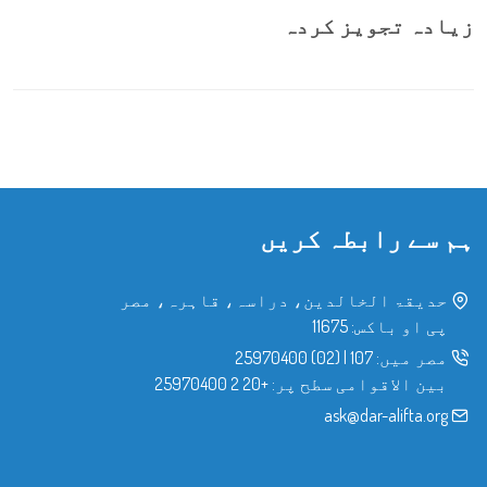
زیادہ تجویز کردہ
ہم سے رابطہ کریں
حدیقۃ الخالدین، دراسہ، قاہرہ، مصر
پی او باکس: 11675
مصر میں:
107
|
(02) 25970400
بین الاقوامی سطح پر:
+20 2 25970400
ask@dar-alifta.org