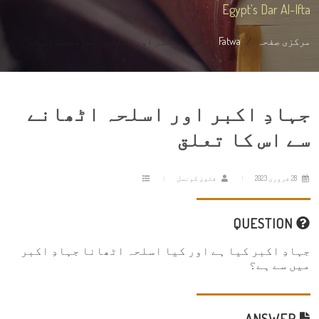
Egypt's Dar Al-Ifta
مرکزی صفحہ
Fatwa
جہادِ اکبر اور اسلحہ اٹھانے سے اس ک...
جہادِ اکبر اور اسلحہ اٹھانے
سے اس کا تعلق
28 فروری 2023
فتویٰ کونسل
QUESTION
جہادِ اکبر کیا ہے اور کیا اسلحہ اٹھانا جہادِ اکبر
میں سے ہے؟
ANSWER