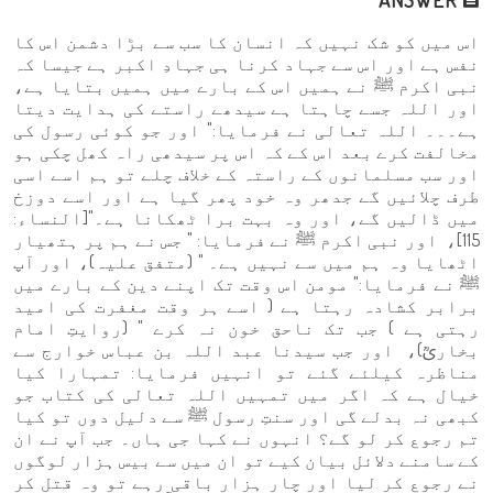
اس میں کو شک نہیں کہ انسان کا سب سے بڑا دشمن اس کا
نفس ہے اور اس سے جہاد کرنا ہی جہادِ اکبر ہے جیسا کہ
نبی اکرم ﷺ نے ہمیں اس کے بارے میں ہمیں بتایا ہے،
اور اللہ جسے چاہتا ہے سیدھے راستے کی ہدایت دیتا
ہے۔۔۔ اللہ تعالی نے فرمایا:" اور جو کوئی رسول کی
مخالفت کرے بعد اس کے کہ اس پر سیدھی راہ کھل چکی ہو
اور سب مسلمانوں کے راستہ کے خلاف چلے تو ہم اسے اسی
طرف چلائیں گے جدھر وہ خود پھر گیا ہے اور اسے دوزخ
میں ڈالیں گے، اور وہ بہت برا ٹھکانا ہے۔"[النساء:
115]، اور نبی اکرم ﷺ نے فرمایا: " جس نے ہم پر ہتھیار
اٹھایا وہ ہم میں سے نہیں ہے۔ " (متفق علیہ)، اور آپ
ﷺ نے فرمایا:" مومن اس وقت تک اپنے دین کے بارے میں
برابر کشادہ رہتا ہے ( اسے ہر وقت مغفرت کی امید
رہتی ہے ) جب تک ناحق خون نہ کرے " (روایتِ امام
بخاریؒ)، اور جب سیدنا عبد اللہ بن عباس خوارج سے
مناظرہ کیلئے گئے تو انہیں فرمایا: تمہارا کیا
خیال ہے کہ اگر میں تمہیں اللہ تعالی کی کتاب جو
کبھی نہ بدلے گی اور سنتِ رسول ﷺ سے دلیل دوں تو کیا
تم رجوع کر لو گے؟ انہوں نے کہا جی ہاں۔ جب آپ نے ان
کے سامنے دلائل بیان کیے تو ان میں سے بیس ہزار لوگوں
نے رجوع کر لیا اور چار ہزار باقی رہے تو وہ قتل کر