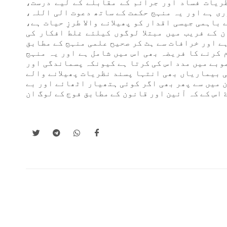
ظریات فساد اور جرائم کے مقابلے کے لیے درست،
ری ہے اور یہ منہج حکمت کے ساتھ دعوت الی اللہ،
باہمی جیسی اقدار کو پھیلانے والا طرزِ حیات ہے،
 کے فریب میں مبتلا لوگوں کیلئے غلط افکار کی
ے اور خرافات سے ہٹ کر صحیح علمی منہج کے مطابق
 کرنے کا فریضہ بھی اس میں شامل ہے اور یہ منہج
وبے میں مدد اس کی کرتا ہے کیونکہ پسماندگی اور
 بیماریاں بھی انتہا پسند نظریات پھیلانے والے
ن میں سے پھر بھی اگر کوئی ہتھیار اٹھائے اور بے
 اس کے کہ آئین اور قانون کے مطابق فوج کے لوگ ان