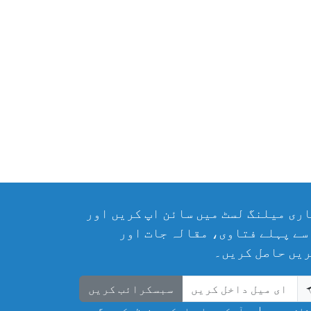
ری میلنگ لسٹ میں سائن اپ کریں اور
سے پہلے فتاوی، مقالہ جات اور
یں حاصل کریں۔
سبسکرائب کریں
ان مت ہوں! ہم آپ کی معلومات کو محفوظ رکھیں گے