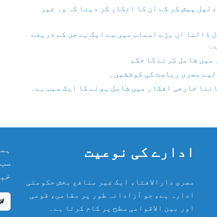
لیل پیش کر کے ان کا انکار کر دینا کہ وہ غیر
 ڈالنا ان بڑے اسباب میں سے ایک ہے جن کے ذریعے
۔
 میں شامل کرنے کا حکم
لیے مصری ریاست کی کوششیں۔
اننا خارجی افکار میں شامل ہونے کا ایک سبب ہے۔
ادارے کی نوعیت
ہما
سب 
خبر
مصری دارالافتاء ایک غیر منافع بخش حکومتی
ادارہ ہے، جو آزادانہ طور پر مقامی، قومی
اور بین الاقوامی سطح پر کام کرتا ہے۔
پریش