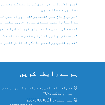
بین الاقوامی قوانین کو ماننے کے بعد یہ د
مسلموں کے ساتھ ہیں۔
عربی زبان میں غفلت برتنا اور اس میں خلل
سے انسان انتہاپسندی میں داخل ہو سکتا ہے
مسجد کی توسیع کے دوران قبر کو اس کے آخر
دہشت گردی اور انتہا پسندی سے نمٹنے کے 
قدیم فقہی ورثے کو بالکل ناقابلِ تغیر م
ہم سے رابطہ کریں
حدیقۃ الخالدین، دراسہ، قاہرہ، مصر
پی او باکس: 11675
مصر میں:
107
|
(02) 25970400