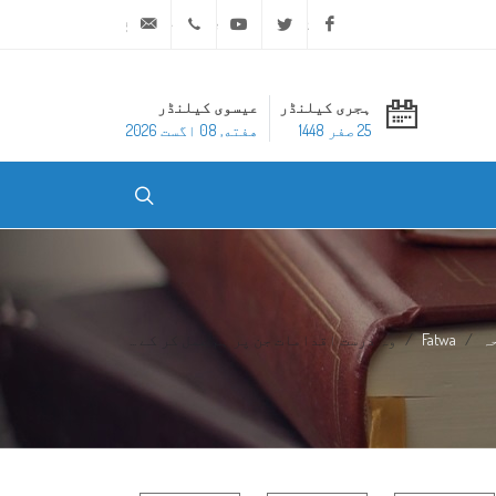
ask@dar-alifta.org
+20 2 25970400
Youtube
Twitter
Facebook
ہجری کیلنڈر
عیسوی کیلنڈر
25 صفر 1448
هفته, 08 اگست 2026
ہ
Fatwa
وہ درست اقدامات جن پر ہم عمل کر کے ...