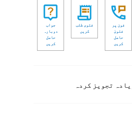
فون پر
فتوی طلب
جواب
فتویٰ
کریں
دوبارہ
حاصل
حاصل
کریں
کریں
یادہ تجویز کردہ