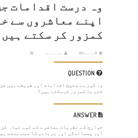
وہ درست اقدامات جن 
اپنے معاشروں سے خو
کمزور کر سکتے ہیں۔
28 فروری 2023
فتویٰ کونسل
QUESTION
وہ کون سے صحیح اقدامات اور طریقے ہیں جن 
ختم یا کمزور کرسکتے ہیں؟
ANSWER
خوارج کے نظریات معاشرے کے لیے تباہ کن 
اور پسماندگی اور بربادی کا سبب بنتے ہیں