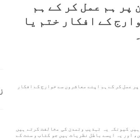
پر ہم عمل کر کے ہم
ارج کے افکار ختم یا
پر عمل کر کے ہم اپنے معاشروں سے خوارج کے افکار
ز
ہیں کیونکہ یہ تہذیب وتمدن کی مخالفت کرتے ہیں
، اور یہ ایسے باطل نظریات ہیں جو کتاب و سنت کے