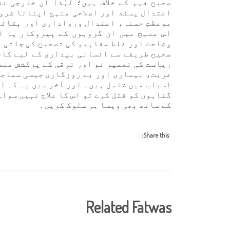
صحیح فہم کے خلاف ہیں؛ لہٰذا ان خارجی ن
اعتدال پسند اور اصلاحی منہج اپنانا ضرو
موعظتِ حسنہ، اعتدال ورواداری اور بقائے 
اس منہج میں ان گروہوں کے پیروکار یا ان
وضاحت اور غلط مفاہیم کی تصحیح کی جاتی ہ
صحیح طریقے سے انسانی بیداری کے لیے کام
ریاست کی تعمیر نو اور ترقی کے پرکشش منص
غربت، بیماری اور بے روزگاری جیسی سماجی
اسباب میں شامل ہیں۔ اور آخر میں یہ کہ ا
گناہوں کو قتل کرے تو اس کا علاج نہیں سواۓ
کے ساتھ بھی ویسا ہی سلوک کریں۔
Share this:
Related Fatwas