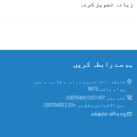
زیادہ تجویز کردہ
ہم سے رابطہ کریں
حدیقۃ الخالدین، دراسہ، قاہرہ، مصر
پی او باکس: 11675
مصر میں:
107
|
(02) 25970400
بین الاقوامی سطح پر:
+20 2 25970400
ask@dar-alifta.org