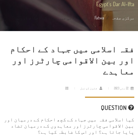
Egypt's Dar Al-Ifta
مرکزی صفحہ
Fatwa
فقہ اسلامی میں جہاد کے احکام اور ب...
فقہ اسلامی میں جہاد کے احکام
اور بین الاقوامی چارٹرز اور
معاہدے
22 مئی 2023
فتویٰ کونسل
QUESTION
کیا اسلامی فقہ میں جہاد کے کچھ احکام کے درمیان اور
بین الاقوامی چارٹرز اور معاہدوں کے درمیان تضاد
پایا جاتا ہے؟ اور اس کا ضابطہ کیا ہے؟