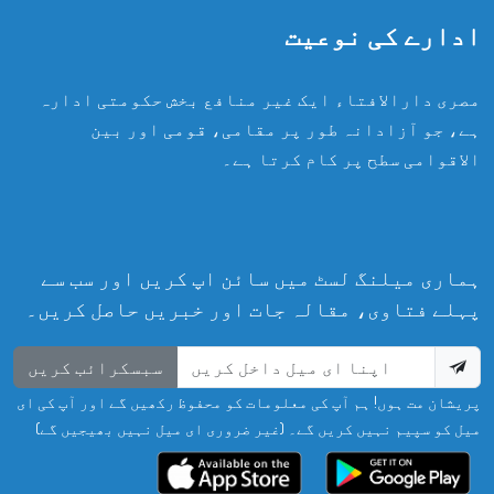
ادارے کی نوعیت
مصری دارالافتاء ایک غیر منافع بخش حکومتی ادارہ
ہے، جو آزادانہ طور پر مقامی، قومی اور بین
الاقوامی سطح پر کام کرتا ہے۔
ہماری میلنگ لسٹ میں سائن اپ کریں اور سب سے
پہلے فتاوی، مقالہ جات اور خبریں حاصل کریں۔
سبسکرائب کریں
پریشان مت ہوں! ہم آپ کی معلومات کو محفوظ رکھیں گے اور آپ کی ای
میل کو سپیم نہیں کریں گے۔ (غیر ضروری ای میل نہیں بھیجیں گے)