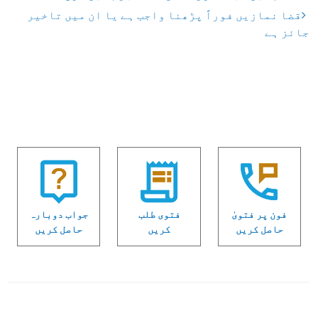
قضا نمازیں فوراً پڑھنا واجب ہے یا ان میں تاخیر
جائز ہے
فون پر فتویٰ
فتوی طلب
جواب دوبارہ
حاصل کریں
کریں
حاصل کریں