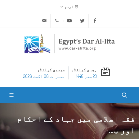
اردو
ask@dar-alifta.org
+20 2 25970400
Youtube
Twitter
Facebook
ہجری کیلنڈر
عیسوی کیلنڈر
23 صفر 1448
جمعرات, 06 اگست 2026
فقہ اسلامی میں جہاد کے احکام
اور ب...