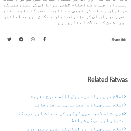
نہیں اور جہاد کے احکام قطعی سواۓ اس کی مشروعیت کے
جو قرآن و سنت کی نصوص سے ثابت ہےجس کا مقصد دفاع
نفس ہے، ہاں اس کی جزئیات زمان و مکان اور مسلمانوں
اور دشمن کے حالات کے تابع ہیں
Share this:
Related Fatwas
اسلام میں جہاد فی سبیل اللّٰه صحیح مفہوم
اسلام میں جہاد دافعانہ ہے یا جارحانہ
شریعتِ اسلامیہ میں لوگوں کی عادات اور عرف کا
اعتبار اور اس کی شرائط
اسلام میں جہاد اور قتال کے مفہوم میں فرق