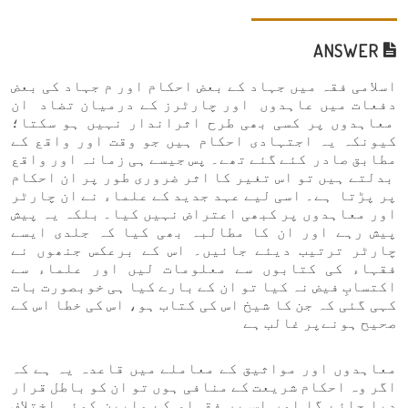
ANSWER
اسلامی فقہ میں جہاد کے بعض احکام اور م جہاد کی بعض
دفعات میں عاہدوں اور چارٹرز کے درمیان تضاد ان
معاہدوں پر کسی بھی طرح اثراندار نہیں ہو سکتا؛
کیونکہ یہ اجتہادی احکام ہیں جو وقت اور واقع کے
مطابق صادر کئے گئے تھے۔ پس جیسے ہی زمانہ اور واقع
بدلتے ہیں تو اس تغیر کا اثر ضروری طور پر ان احکام
پر پڑتا ہے۔ اسی لیے عہد جدید کے علماء نے ان چارٹر
اور معاہدوں پر کبھی اعتراض نہیں کیا۔ بلکہ یہ پیش
پیش رہے اور ان کا مطالبہ بھی کیا کہ جلدی ایسے
چارٹر ترتیب دیئے جائیں۔ اس کے برعکس جنھوں نے
فقہاء کی کتابوں سے معلومات لیں اور علماء سے
اکتسابِ فیض نہ کیا تو ان کے بارے کیا ہی خوبصورت بات
کہی گئی کہ جن کا شیخ اس کی کتاب ہو، اس کی خطا اس کے
صحیح ہونےپر غالب ہے
معاہدوں اور مواثیق کے معاملے میں قاعدہ یہ ہے کہ
اگر وہ احکام شریعت کے منافی ہوں تو ان کو باطل قرار
دیا جائے گا اور اس پر فقہاء کے مابین کوئی اختلاف