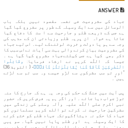
ANSWER
جہاد کی مشروعیت فی نفسہ مقصود نہیں بلکہ باب
الوسائل میں سے ایک وسیلہ کے طور پر مشروع کیا گیا
ہے جس کے ذریعے ظلم و جارحیت سے ا مت کا دفاع کیا
جاتا ہے خواہ ان پریہ ظلم وزیادتی ان کے مذہب کی
وجہ سے ہو یا دولت و ثروت لوٹنےکے لیے۔ اس لیے جہاد
کی مشروعیت بیان کرنے والی بہت سی آیات نےاس سبب کا
ذکر بھی کیا ہے جس کیلئےجہاد مشروع کیا گیا ہے ۔
جیسا کہ اللّٰه کریم نے ارشاد فرمایا:
وقَاتِلُوا
الْمُشْرِكِیْنَ كَآفَّةً كَمَا یُقَاتِلُوْنَكُمْ كَآفَّةًؕ
- ( التوبة:36)
"اور تم سب مشرکوں سے لڑو جیسے وہ سب تم سے لڑتے
ہیں"۔
پس آیت میں جنگ کے حکم کی وجہ یہ ہے کہ جارح کا منہ
توڑ جواب دیا جائے ۔ اور اگر ہم یہ فرض کریں کہ حضور
نبی اکرم صلی اللّٰه علیہ وآلہ وسلم کی زندگی میں
مشرکین جارحیت نہ کرتے تو الله کریم مسلمانوں کو
جہاد کا حکم نہ دیتا؛کیونکہ جہاد ظلم کو ختم کرنے
کا ایک وسیلہ ہے اور ظلم پایا نہیں گیا۔ سو یہی
معنیٰ ہوا کہ جہاد باب الوسائل کے وجوب کے طور پر