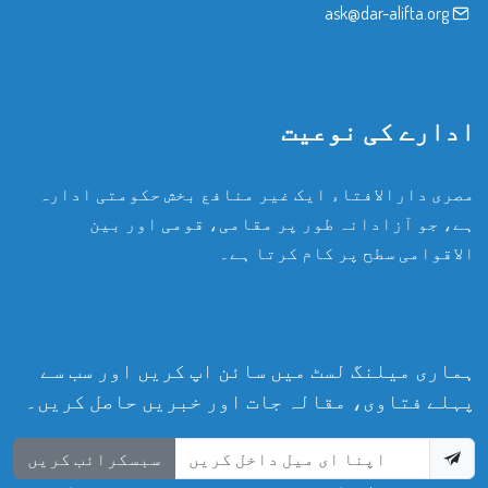
ask@dar-alifta.org
ادارے کی نوعیت
مصری دارالافتاء ایک غیر منافع بخش حکومتی ادارہ
ہے، جو آزادانہ طور پر مقامی، قومی اور بین
الاقوامی سطح پر کام کرتا ہے۔
ہماری میلنگ لسٹ میں سائن اپ کریں اور سب سے
پہلے فتاوی، مقالہ جات اور خبریں حاصل کریں۔
سبسکرائب کریں