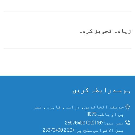
زیادہ تجویز کردہ
ہم سے رابطہ کریں
حدیقۃ الخالدین، دراسہ، قاہرہ، مصر
پی او باکس: 11675
مصر میں:
107
|
(02) 25970400
بین الاقوامی سطح پر:
+20 2 25970400