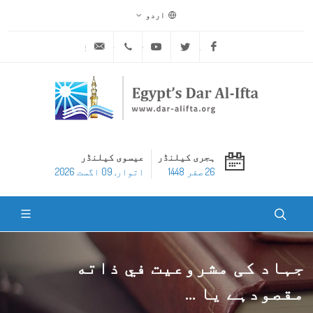
اردو
ask@dar-alifta.org
+20 2 25970400
Youtube
Twitter
Facebook
ہجری کیلنڈر
عیسوی کیلنڈر
26 صفر 1448
اتوار, 09 اگست 2026
جہاد کی مشروعیت في ذاته
مقصودہے یا ...