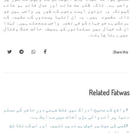
واجب ہے۔ تاکہ ظلم مٹ جائے اور عدل قائم ہو جائے
کیونکہ یہ دونوں ایسے وجوب کے طور پر واجب ہیں جو
ذاتہ مقصود ہیں۔ یہ ان انتہا پسندوں کے عقیدہ کے
برعکس ہے جو جہاد کو فی نفسہ واجب سمجھتے ہیں۔ لہٰذا
ان کے خیال میں مسلمانوں کو ہمیشہ حالت جنگ وقتال
میں رہنا چاہئے۔
Share this:
Related Fatwas
واقع کے صحیح ادراک میں غلط فہمی دورِ حاضر کی مسلم
دنیا پر آنے والی بڑی آفات میں سے ایک ہے۔
کسی کی موت پر خوش ہونے پر تنبیہ اور اس کے نتائج
کی وضاحت