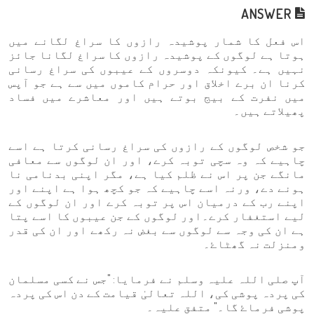
ANSWER
اس فعل کا شمار پوشیدہ رازوں کا سراغ لگانے میں
ہوتا ہے لوگوں کے پوشیدہ رازوں کا سراغ لگانا جائز
نہیں ہے۔ کیونکہ دوسروں کے عیبوں کی سراغ رسانی
کرنا ان برے اخلاق اور حرام کاموں میں سے ہے جو آپس
میں نفرت کے بیج بوتے ہیں اور معاشرے میں فساد
پھیلاتے ہیں۔
جو شخص لوگوں کے رازوں کی سراغ رسانی کرتا ہے اسے
چاہیے کہ وہ سچی توبہ کرے، اور ان لوگوں سے معافی
مانگے جن پر اس نے ظلم کیا ہے، مگر اپنی بدنامی نا
ہونے دے، ورنہ اسے چاہیے کہ جو کچھ ہوا ہے اپنے اور
اپنے رب کے درمیان اس پر توبہ کرے اور ان لوگوں کے
لیے استغفار کرے۔اور لوگوں کے جن عیبوں کا اسے پتا
ہے ان کی وجہ سے لوگوں سے بغض نہ رکھے اور ان کی قدر
ومنزلت نہ گھٹاۓ۔
آپ صلی اللہ علیہ وسلم نے فرمایا: "جس نے کسی مسلمان
کی پردہ پوشی کی، اللہ تعالیٰ قیامت کے دن اس کی پردہ
پوشی فرماۓ گا۔" متفق علیہ۔