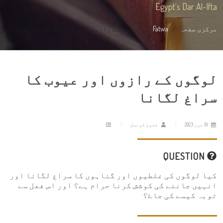
Egypt's Dar Al-Ifta
مرکزی صفحہ
Fatwa
لوگوں کے رازوں اور عیوب کا سراغ لگا...
لوگوں کے رازوں اور عیوب کا
سراغ لگانا
19 جون 2023
فتویٰ کونسل
QUESTION
کیا لوگوں کی غلطیوں اور گناہوں کا سراغ لگانا اور
انہیں جاننے کی کوشش کرنا حرام ہے؟ اور اس فعل سے
توبہ کیسے کی جاۓ؟