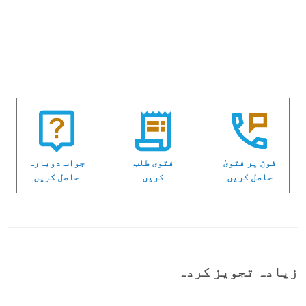
فون پر فتویٰ
فتوی طلب
جواب دوبارہ
حاصل کریں
کریں
حاصل کریں
زیادہ تجویز کردہ