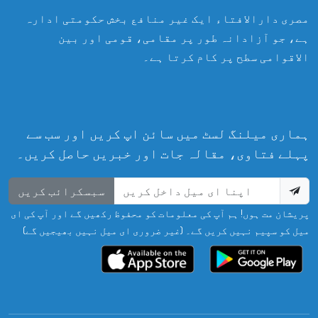
مصری دارالافتاء ایک غیر منافع بخش حکومتی ادارہ
ہے، جو آزادانہ طور پر مقامی، قومی اور بین
الاقوامی سطح پر کام کرتا ہے۔
ہماری میلنگ لسٹ میں سائن اپ کریں اور سب سے
پہلے فتاوی، مقالہ جات اور خبریں حاصل کریں۔
سبسکرائب کریں
پریشان مت ہوں! ہم آپ کی معلومات کو محفوظ رکھیں گے اور آپ کی ای
میل کو سپیم نہیں کریں گے۔ (غیر ضروری ای میل نہیں بھیجیں گے)