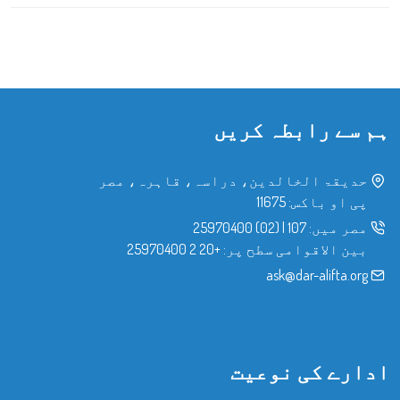
ہم سے رابطہ کریں
حدیقۃ الخالدین، دراسہ، قاہرہ، مصر
پی او باکس: 11675
مصر میں:
107
|
(02) 25970400
بین الاقوامی سطح پر:
+20 2 25970400
ask@dar-alifta.org
ادارے کی نوعیت