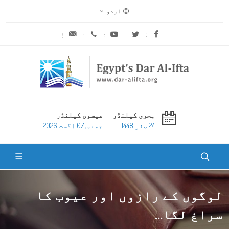
اردو
ask@dar-alifta.org
+20 2 25970400
Youtube
Twitter
Facebook
ہجری کیلنڈر
عیسوی کیلنڈر
24 صفر 1448
جمعه, 07 اگست 2026
لوگوں کے رازوں اور عیوب کا
سراغ لگا...