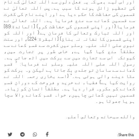
اور اس لیے بھی کہ یہ فعل دلوں سے اللہ تعالیٰ کے نام
کی تعظیم زائل ہونے کا سبب ہے۔پس اللہ تعالیٰ نے
قسموں کی حفاظت کا حکم دیا ہے اور اپنے نام کی کثرت
سے قسمیں کھانے سے منع فرمایا ہے۔ اللہ تعالیٰ نے
فرمایا:(اور اپنی قسموں کی حفاظت کرو) [المائدة:89]
اور اللہ تبارک وتعالی کا فرمان ہے:( اور اللہ کو
اپنی قسموں کا نشانہ نہ بناؤ) [البقرة: 224]، اور سنت
نبوی صلی اللہ علیہ وسلم میں کثرت سے قسم کھانے سے
مطلقاً منع کیا گیا ہے، خاص طور پر تجارت میں،
کیونکہ اس سے تجارت میں سے برکت میں اٹھ جاتی ہے۔
رسول اللہ صلی اللہ علیہ وسلم نے فرمایا: " قسم
کھانے سے سامان تو جلدی بک جاتا ہے لیکن وہ برکت کو
مٹا دینے والی ہوتی ہے۔" (اسے بخاری رحمہ اللہ نے
روایت کیا ہے) فقہاء نے خرید و فروخت کے دوران قسم
کھانے کو مکروہ قرار دیا ہے۔ مطلقاً انسان کو زیادہ
قسمیں نہیں کھانی چاہیں، خواہ قسم کھانے والا سچا
ہو یا جھوٹا ہو۔
والله سبحانه وتعالى أعلم.
Share this: