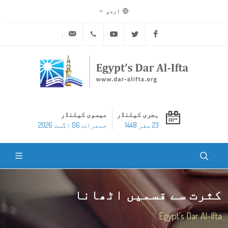
اردو
ask@dar-alifta.org
+20 2 25970400
Youtube
Twitter
Facebook
ہجری کیلنڈر
عیسوی کیلنڈر
23 صفر 1448
جمعرات, 06 اگست 2026
کثرت سے قسمیں اٹھانا
Egypt's Dar Al-Ifta