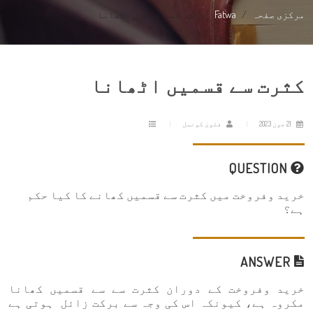
مرکزی صفحہ
Fatwa
کثرت سے قسمیں اٹھانا
کثرت سے قسمیں اٹھانا
21 جون 2023
فتویٰ کونسل
QUESTION
خرید وفروخت میں کثرت سے قسمیں کھانے کا کیا حکم
ہے؟
ANSWER
خرید وفروخت کے دوران کثرت سے سے قسمیں کھانا
مکروہ ہے، کیونکہ اس کی وجہ سے برکت زائل ہوتی ہے