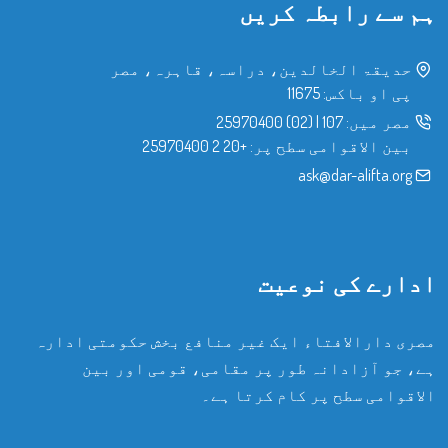
ہم سے رابطہ کریں
حدیقۃ الخالدین، دراسہ، قاہرہ، مصر
پی او باکس: 11675
مصر میں:
107
|
(02) 25970400
بین الاقوامی سطح پر:
+20 2 25970400
ask@dar-alifta.org
ادارے کی نوعیت
مصری دارالافتاء ایک غیر منافع بخش حکومتی ادارہ
ہے، جو آزادانہ طور پر مقامی، قومی اور بین
الاقوامی سطح پر کام کرتا ہے۔