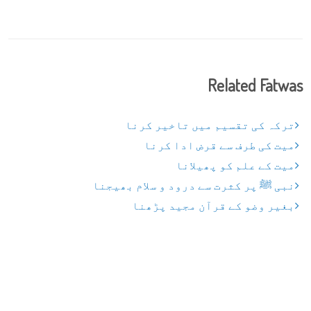
Related Fatwas
ترکہ کی تقسیم میں تاخیر کرنا
میت کی طرف سے قرض ادا کرنا
میت کے علم کو پھیلانا
نبی ﷺ پر کثرت سے درود و سلام بھیجنا
بغیر وضو کے قرآن مجید پڑھنا