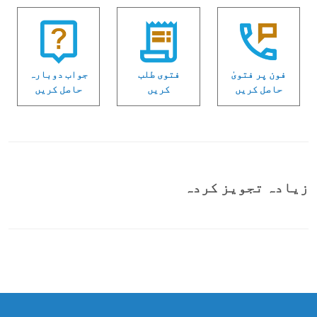
فون پر فتویٰ
فتوی طلب
جواب دوبارہ
حاصل کریں
کریں
حاصل کریں
زیادہ تجویز کردہ