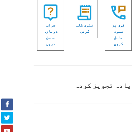
فون پر
فتوی طلب
جواب
فتویٰ
کریں
دوبارہ
حاصل
حاصل
کریں
کریں
یادہ تجویز کردہ