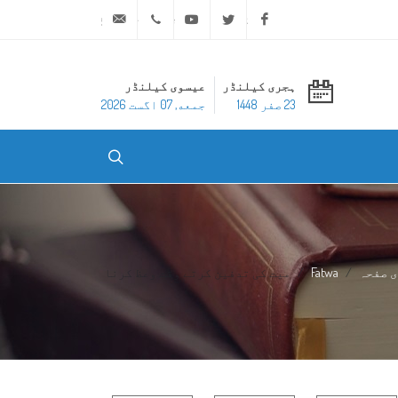
ask@dar-alifta.org
+20 2 25970400
Youtube
Twitter
Facebook
ہجری کیلنڈر
عیسوی کیلنڈر
23 صفر 1448
جمعه, 07 اگست 2026
 صفحہ
Fatwa
میت کی تدفین کرتے وقت وعظ کرنا