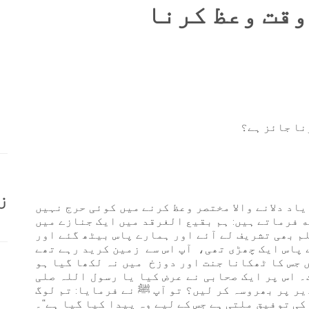
وقت وعظ کرنا
نا جائز ہے؟
ز
یاد دلانے والا مختصر وعظ کرنے میں کوئی حرج نہیں
هه فرماتے ہیں: ہم بقیع الغرقد میں ایک جنازے میں
م بھی تشریف لے آئے اور ہمارے پاس بیٹھ گئے اور
 پاس ایک چھڑی تھی، آپ اس سے زمین کرید رہے تھے
ں جس کا ٹھکانا جنت اور دوزخ میں نہ لکھا گیا ہو
۔ اس پر ایک صحابی نے عرض کیا یا رسول اللہ صلی
یر پر بھروسہ کر لیں؟ تو آپ ﷺ نے فرمایا: تم لوگ
کی توفیق ملتی ہے جس کے لیے وہ پیدا کیا گیا ہے“۔