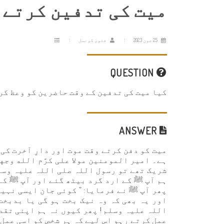
میت کی تدفین کرتے 
25 جون 2023
فتویٰ کونسل
QUESTION
کیا میت کی تدفین کے وقت حاضرین کو وعظ کر
ANSWER
میت کو دفن کرتے وقت موت اور دارِ آخرت کی 
ہے۔ امیر المومنین مولا علی كرَّم الله وج
شریک تھے تو رسول اللہ صلی اللہ علیہ وسل
ہم آپ ﷺ کے ارد گرد بیٹھ گئے اور آپ ﷺ کے
پھر آپ ﷺ نے فرمایا: ” کوئی جان ایسی نہی
اور یہ بھی کہ وہ نیک بخت ہو گی یا بدبخت
اللہ علیہ وسلم ! پھر کیوں نہ ہم اپنی تقد
عمل کرتے رہو اس لیے کہ ہر شخص کو اسی عمل 