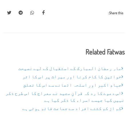
Share this:
Related Fatwas
ماہِ رمضان المبارک کے استقبال کے لیے نصیحت
خواتین کا کام کرنا اور میراث پر اس کا اثر
جہادِ اکبر اور اسلحہ اٹھانے سے اس کا تعلق
اس دعوے کا رد کہ قرآنِ مجید نے معراج کا اس طرح ذکر
نہیں کیا جیسے اسراء کا ذکر کیا ہے
کم از کم کتنے افراد سے جماعت قائم ہوتی ہے