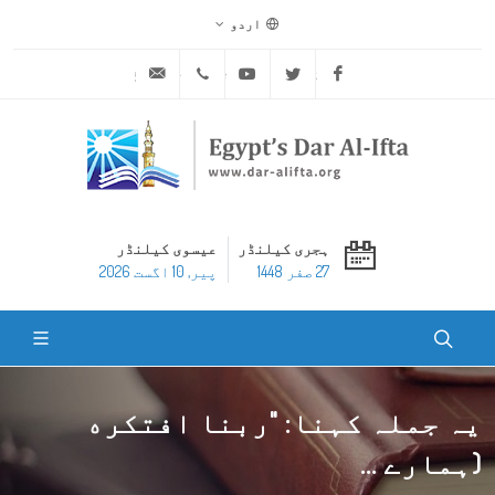
اردو
ask@dar-alifta.org
+20 2 25970400
Youtube
Twitter
Facebook
ہجری کیلنڈر
عیسوی کیلنڈر
27 صفر 1448
پير, 10 اگست 2026
یہ جملہ کہنا: "ربنا افتكره
(ہمارے ...