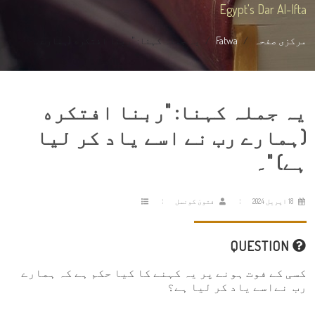
Egypt's Dar Al-Ifta
مرکزی صفحہ
Fatwa
یہ جملہ کہنا: "ربنا افتكره (ہمارے ...
یہ جملہ کہنا: "ربنا افتكره
(ہمارے رب نے اسے یاد کر لیا
ہے) "۔
18 اپریل 2024
فتویٰ کونسل
QUESTION
کسی کے فوت ہونے پر یہ کہنے کا کیا حکم ہے کہ ہمارے
رب نےاسے یاد کر لیا ہے؟