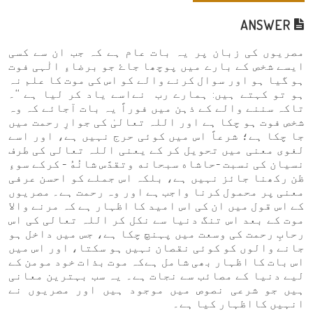
ANSWER
مصریوں کی زبان پر یہ بات عام ہے کہ جب ان سے کسی
ایسے شخص کے بارے میں پوچھا جاۓ جو برضاءِ الٰہی فوت
ہو گیا ہو اور سوال کرنے والے کو اس کی موت کا علم نہ
ہو تو کہتے ہیں: ہمارے رب نےاسے یاد کر لیا ہے ‘‘۔
تاکہ سننے والے کے ذہن میں فوراً یہ بات آجائے کہ وہ
شخص فوت ہو چکا ہے اور اللہ تعالیٰ کی جوارِ رحمت میں
جا چکا ہے؛ شرعاً اس میں کوئی حرج نہیں ہے، اور اسے
لغوی معنی میں تحویل کر کے یعنی اللہ تعالی کی طرف
نسیان کی نسبت -حاشاه سبحانه وتقدَّس شانُهُ - کرکے سوءِ
ظن رکھنا جائز نہیں ہے، بلکہ اس جملے کو احسن عرفی
معنی پر محمول کرنا واجب ہے اور وہ رحمت ہے۔ مصریوں
کے اس قول میں ان کی اس امید کا اظہار ہے کہ مرنے والا
موت کے بعد اس تنگ دنیا سے نکل کر اللہ تعالی کی اس
رحابِ رحمت کی وسعت میں پہنچ چکا ہے، جس میں داخل ہو
جانے والوں کو کوئی نقصان نہیں ہو سکتا، اور اس میں
اس بات کا اظہار بھی شامل ہےکہ موت بذات خود مومن کے
لیے دنیا کے مصائب سے نجات ہے۔ یہ سب بہترین معانی
ہیں جو شرعی نصوص میں موجود ہیں اور مصریوں نے
انہیں کااظہار کیا ہے۔