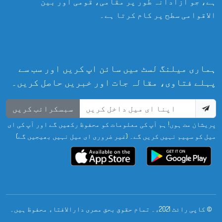
ہے، جو آزادانہ طور پر مقامی، قومی اور بین
الاقوامی سطح پر کام کرتا ہے۔
ہماری میلنگ لسٹ میں سائن اپ کریں اور سب سے
پہلے فتاوی، مقالہ جات اور خبریں حاصل کریں۔
سبسکرائب کریں
پریشان مت ہوں! ہم آپ کی معلومات کو محفوظ رکھیں گے اور آپ کی ای
میل کو سپیم نہیں کریں گے۔ (غیر ضروری ای میل نہیں بھیجیں گے)
© کاپی رائٹ 2021ء۔ تمام حقوق بحق مصری دارالافتاء محفوظ ہیں۔