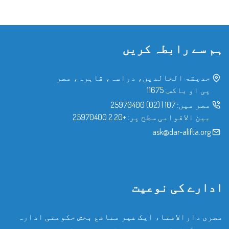
ہم سے رابطہ کریں
حدیقۃ الخالدین، دراسہ، قاہرہ، مصر
پی او باکس: 11675
مصر میں:
107
|
(02) 25970400
بین الاقوامی سطح پر:
+20 2 25970400
ask@dar-alifta.org
ادارے کی نوعیت
مصری دارالافتاء ایک غیر منافع بخش حکومتی ادارہ