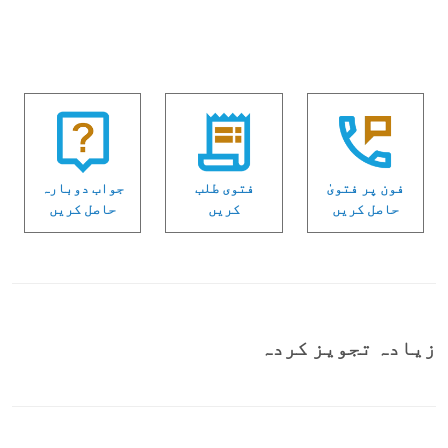
فون پر فتویٰ
فتوی طلب
جواب دوبارہ
حاصل کریں
کریں
حاصل کریں
زیادہ تجویز کردہ