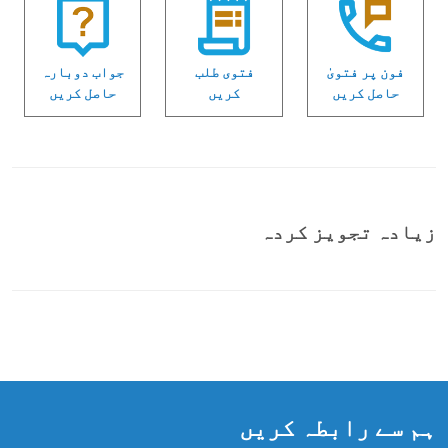
فون پر فتویٰ
فتوی طلب
جواب دوبارہ
حاصل کریں
کریں
حاصل کریں
زیادہ تجویز کردہ
ہم سے رابطہ کریں