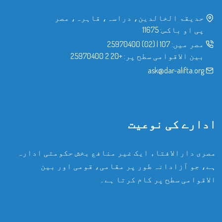
حدیقۃ الخالدین، دراسہ، قاہرہ، مصر
پی او باکس: 11675
مصر میں:
107
|
(02) 25970400
بین الاقوامی سطح پر:
+20 2 25970400
ask@dar-alifta.org
ادارے کی نوعیت
مصری دارالافتاء ایک غیر منافع بخش حکومتی ادارہ
ہے، جو آزادانہ طور پر مقامی، قومی اور بین
الاقوامی سطح پر کام کرتا ہے۔