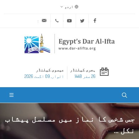
اردو
ask@dar-alifta.org
+20 2 25970400
Youtube
Twitter
Facebook
ہجری کیلنڈر
عیسوی کیلنڈر
26 صفر 1448
اتوار, 09 اگست 2026
جس شخص کا نماز میں مسلسل پیشاب
نکل ...