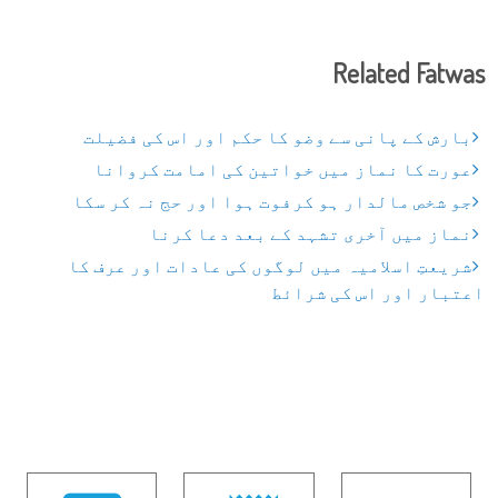
Related Fatwas
بارش کے پانی سے وضو کا حکم اور اس کی فضیلت
عورت کا نماز میں خواتین کی امامت کروانا
جو شخص مالدار ہو کرفوت ہوا اور حج نہ کر سکا
نماز میں آخری تشہد کے بعد دعا کرنا
شریعتِ اسلامیہ میں لوگوں کی عادات اور عرف کا
اعتبار اور اس کی شرائط