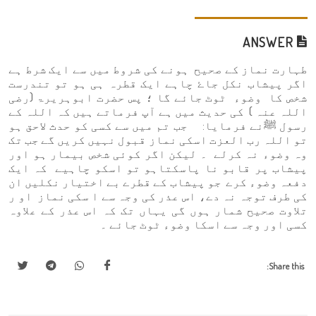
ANSWER
طہارت نماز کے صحیح ہونے کی شروط میں سے ایک شرط ہے
اگر پیشاب نکل جاۓ چاہے ایک قطرہ ہی ہو تو تندرست
شخص کا وضوء ٹوٹ جائے گا ؛ پس حضرت ابوہریرۃ (رضی
اللہ عنہ ) کی حدیث میں ہے آپ فرماتے ہیں کہ اللہ کے
رسول ﷺنے فرمایا: جب تم میں سے کسی کو حدث لاحق ہو
تو اللہ رب العزت اسکی نماز قبول نہیں کریں گے جب تک
وہ وضوء نہ کرلے ۔ لیکن اگر کوئی شخص بیمار ہو اور
پیشاب پر قابو نا پاسکتاہو تو اسکو چاہیے کہ ایک
دفعہ وضوء کرے جو پیشاب کے قطرے بے اختیار نکلیں ان
کی طرف توجہ نہ دے، اس عذر کی وجہ سے ا سکی نماز او ر
تلاوت صحیح شمار ہوں گی یہاں تک کہ اس عذر کے علاوہ
کسی اور وجہ سے اسکا وضوء ٹوٹ جائے ۔
Share this: