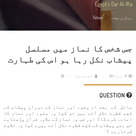
Egypt's Dar Al-Ifta
مرکزی صفحہ
Fatwa
جس شخص کا نماز میں مسلسل پیشاب نکل ...
جس شخص کا نماز میں مسلسل
پیشاب نکل رہا ہو اس کی طہارت
18 اپریل 2024
فتویٰ کونسل
QUESTION
سائل کے بعد از وضوء اور نماز کے دوران پیشاب کے
کچھ قطرے نکل آتے ہیں تو کیا وہ وضوء اور نماز کا
اعادہ کرے گا؟ اور جب وہ نماز کے علاوہ قرآن پڑھتاہے
تو بھی پیشاب کے کچھ قطرے نکل آتے ہیں، کیا وہ تلاوت
کرتارہے ؟