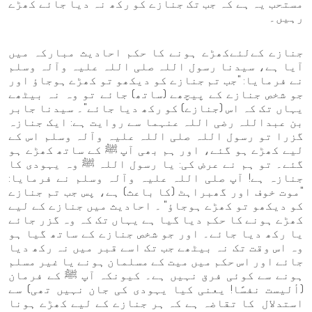
مستحب یہ ہے کہ جب تک جنازے کو رکھ نہ دیا جائے کھڑے
رہیں۔
جنازے کےلئےکھڑے ہونے کا حکم احادیث مبارکہ میں
آیا ہے، سیدنا رسول اللہ صلی اللہ علیہ وآلہ وسلم
نے فرمایا: "جب تم جنازے کو دیکھو تو کھڑے ہوجاؤ اور
جو شخص جنازے کے پیچھے (ساتھ) جائے تو وہ نہ بیٹھے
یہاں تک کہ اس (جنازے) کو رکھ دیا جائے"۔ سیدنا جابر
بن عبداللہ رضی اللہ عنہما سے روایت ہے: ایک جنازہ
گزرا تو رسول اللہ صلی اللہ علیہ وآلہ وسلم اس کے
لیے کھڑے ہو گئے، اور ہم بھی آپ ﷺ کے ساتھ کھڑے ہو
گئے۔ تو ہم نے عرض کی: یا رسول اللہ ﷺ وہ یہودی کا
جنازہ ہے! آپ صلی اللہ علیہ وآلہ وسلم نے فرمایا:
"موت خوف اور گھبراہٹ (کا باعث) ہے، پس جب تم جنازے
کو دیکھو تو کھڑے ہوجاؤ" ۔ احادیث میں جنازے کے لیے
کھڑے ہونے کا حکم دیا گیا ہے یہاں تک کہ وہ گزر جائے
یا رکھ دیا جائے۔ اور جو شخص جنازے کے ساتھ گیا ہو
وہ اس وقت تک نہ بیٹھے جب تک اسے قبر میں نہ رکھ دیا
جائے اور اس حکم میں میت کے مسلمان ہونے یا غیر مسلم
ہونے سے کوئی فرق نہیں ہے۔ کیونکہ آپ ﷺ کے فرمان
(أليست نفسًا! یعنی کیا یہودی کی جان نہیں تھی) سے
استدلال کا تقاضہ ہے کہ ہر جنازے کے لیے کھڑے ہونا