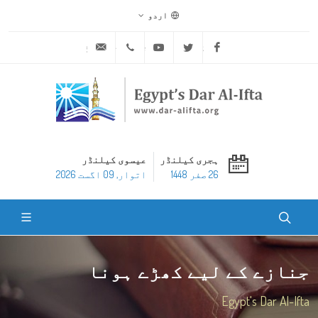
اردو
ask@dar-alifta.org
+20 2 25970400
Youtube
Twitter
Facebook
ہجری کیلنڈر
عیسوی کیلنڈر
26 صفر 1448
اتوار, 09 اگست 2026
جنازے کے لیے کھڑے ہونا
Egypt's Dar Al-Ifta