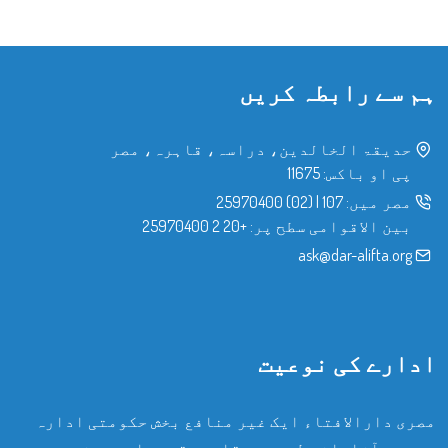
ہم سے رابطہ کریں
حدیقۃ الخالدین، دراسہ، قاہرہ، مصر
پی او باکس: 11675
مصر میں:
107
|
(02) 25970400
بین الاقوامی سطح پر:
+20 2 25970400
ask@dar-alifta.org
ادارے کی نوعیت
مصری دارالافتاء ایک غیر منافع بخش حکومتی ادارہ
ہے، جو آزادانہ طور پر مقامی، قومی اور بین