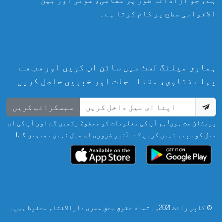
الاقوامی سطح پر کام کرتا ہے۔
ہماری میلنگ لسٹ میں سائن اپ کریں اور سب سے
پہلے فتاوی، مقالہ جات اور خبریں حاصل کریں۔
سبسکرائب کریں
پریشان مت ہوں! ہم آپ کی معلومات کو محفوظ رکھیں گے اور آپ کی ای
میل کو سپیم نہیں کریں گے۔ (غیر ضروری ای میل نہیں بھیجیں گے)
© کاپی رائٹ 2021ء۔ تمام حقوق بحق مصری دارالافتاء محفوظ ہیں۔