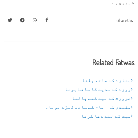
ضروری ہے۔
Share this:
Related Fatwas
جنازے کے ساتھ چلنا
روزے کے فدیے کا ساقط ہونا
ضرورت کے لیے کتے پالنا
مقتدی کا امام کے ساتھ کھڑے ہونا۔
میت کے لئے دعا کرنا