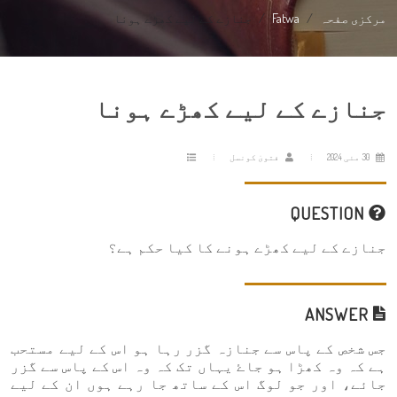
مرکزی صفحہ
Fatwa
جنازے کے لیے کھڑے ہونا
جنازے کے لیے کھڑے ہونا
30 مئی 2024
فتویٰ کونسل
QUESTION
جنازے کے لیے کھڑے ہونے کا کیا حکم ہے؟
ANSWER
جس شخص کے پاس سے جنازہ گزر رہا ہو اس کے لیے مستحب
ہے کہ وہ کھڑا ہو جاۓ یہاں تک کہ وہ اس کے پاس سے گزر
جائے، اور جو لوگ اس کے ساتھ جا رہے ہوں ان کے لیے