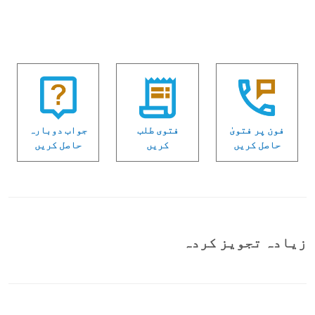
فون پر فتویٰ
فتوی طلب
جواب دوبارہ
حاصل کریں
کریں
حاصل کریں
زیادہ تجویز کردہ