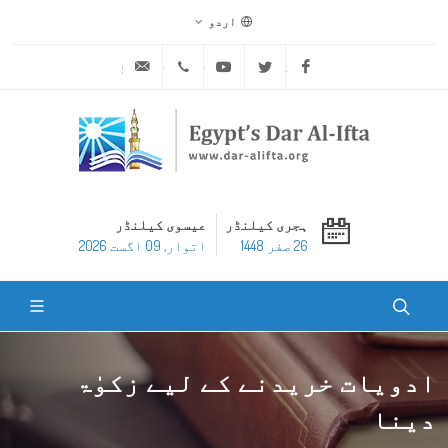
اردو
ask@dar-alifta.org
+20 2 25970400
Youtube
Twitter
Facebook
ہجری کیلنڈر
عیسوی کیلنڈر
26 صفر 1448
اتوار, 09 اگست 2026
ادویات خریدنے کے لیے زکوٰۃ
دینا