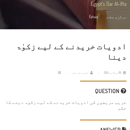
Egypt's Dar Al-Ifta
مرکزی صفحہ
Fatwa
ادویات خریدنے کے لیے زکوٰۃ دینا
ادویات خریدنے کے لیے زکوٰۃ
دینا
09 جولائی 2024
فتویٰ کونسل
QUESTION
غریب مریضوں کی ادویات خریدنے کے لیے زکوٰۃ دینے کا
حکم
ANSWER