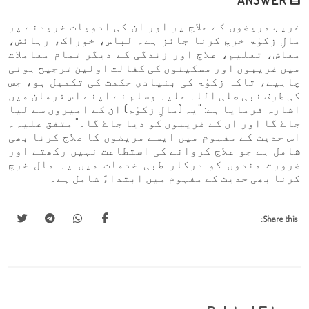
غریب مریضوں کے علاج پر اور ان کی ادویات خریدنے پر
مالِ زکوٰۃ خرچ کرنا جائز ہے۔ لباس، خوراک، رہائش،
معاش، تعلیم، علاج اور زندگی کے دیگر تمام معاملات
میں غریبوں اور مسکینوں کی کفالت اولین ترجیح ہونی
چاہیے، تاکہ زکوٰۃ کی بنیادی حکمت کی تکمیل ہو، جس
کی طرف نبی صلی اللہ علیہ وسلم نے اپنے اس فرمان میں
اشارہ فرمایا ہے: "یہ (مالِ زکوٰۃ) ان کے امیروں سے لیا
جاۓ گا اور ان کے غریبوں کو دیا جاۓ گا۔" متفق علیہ۔
اس حدیث کے مفہوم میں ایسے مریضوں کا علاج کرنا بھی
شامل ہے جو علاج کروانے کی استطاعت نہیں رکھتے اور
ضرورت مندوں کو درکار طبی خدمات میں یہ مال خرچ
کرنا بھی حدیث کے مفہوم میں ابتداءً شامل ہے۔
Share this: