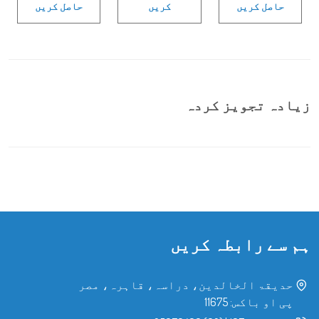
حاصل کریں
کریں
حاصل کریں
زیادہ تجویز کردہ
ہم سے رابطہ کریں
حدیقۃ الخالدین، دراسہ، قاہرہ، مصر
پی او باکس: 11675