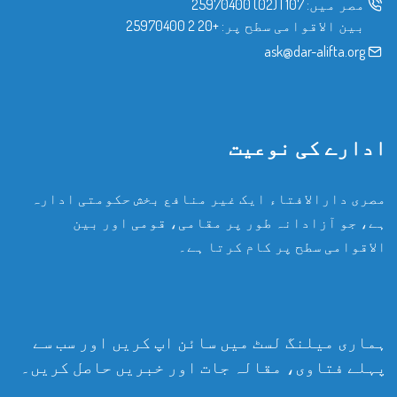
مصر میں:
107
|
(02) 25970400
بین الاقوامی سطح پر:
+20 2 25970400
ask@dar-alifta.org
ادارے کی نوعیت
مصری دارالافتاء ایک غیر منافع بخش حکومتی ادارہ
ہے، جو آزادانہ طور پر مقامی، قومی اور بین
الاقوامی سطح پر کام کرتا ہے۔
ہماری میلنگ لسٹ میں سائن اپ کریں اور سب سے
پہلے فتاوی، مقالہ جات اور خبریں حاصل کریں۔