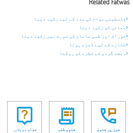
Related Fatwas
فلسطینی عوام کی مدد کے لیے زکوٰۃ دینا
بھائی کو زکوٰۃ دینا
خوراک اور طبی سامان کی صورت میں زکوٰۃ دینا
جنازے کے لیے کھڑے ہونا
دہشت گردی کے خطرے کو روکنا
فون پر فتویٰ
فتوی طلب
جواب دوبارہ