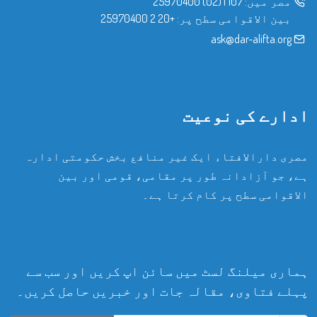
مصر میں:
107
|
(02) 25970400
بین الاقوامی سطح پر:
+20 2 25970400
ask@dar-alifta.org
ادارے کی نوعیت
مصری دارالافتاء ایک غیر منافع بخش حکومتی ادارہ
ہے، جو آزادانہ طور پر مقامی، قومی اور بین
الاقوامی سطح پر کام کرتا ہے۔
ہماری میلنگ لسٹ میں سائن اپ کریں اور سب سے
پہلے فتاوی، مقالہ جات اور خبریں حاصل کریں۔