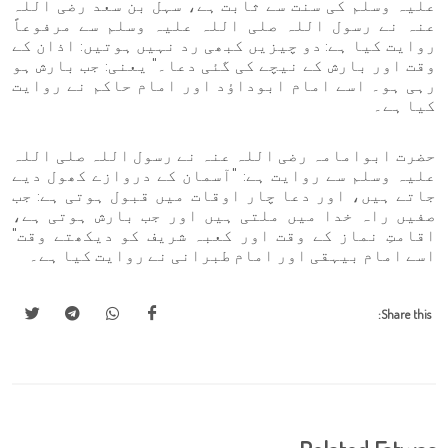
علیہ وسلم کی سنت سے ثابت ہے، سہل بن سعد رضی اللہ
عنہ نے رسول اللہ صلی اللہ علیہ وسلم سے مرفوعاً
روایت کیا ہے: دو چیزیں کبھی رد نہیں ہوتیں: اذان کے
وقت اور بارش کے نیچے کی گئی دعا۔" یعنی: جب بارش ہو
رہی ہو۔ اسے امام ابوداؤد اور امام حاکم نے روایت
کیا ہے۔
حضرت ابوامامہ رضی اللہ عنہ نے رسول اللہ صلی اللہ
علیہ وسلم سے روایت ہے: "آسمان کے دروازے کھول دیے
جاتے ہیں، اور دعا چار اوقات میں قبول ہوتی ہے: جب
صفیں راہ خدا میں ملتی ہیں اور جب بارش ہوتی ہے،
اقامتِ نماز کے وقت اور کعبہ شریف کو دیکھتے وقت"
اسے امام بیہقی اور امام طبرانی نے روایت کیا ہے۔
Share this: