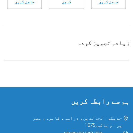
حاصل کریں
کریں
حاصل کریں
زیادہ تجویز کردہ
ہم سے رابطہ کریں
حدیقۃ الخالدین، دراسہ، قاہرہ، مصر
پی او باکس: 11675