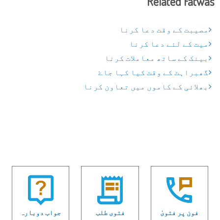
Related Fatwas
مصیبت کے وقت دعا کرنا
میت کے لئے دعا کرنا
بینک کے ساتھ معاملات کرنا
گھبراہٹ کے وقت کیا کہا جاۓ
بھلائی کے کاموں میں تعاون کرنا
فون پر فتویٰ
فتوی طلب
جواب دوبارہ