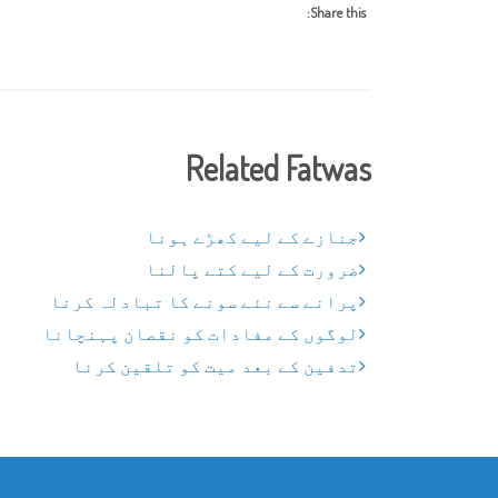
Share this:
Related Fatwas
جنازے کے لیے کھڑے ہونا
ضرورت کے لیے کتے پالنا
پرانے سے نئے سونے کا تبادلہ کرنا
لوگوں کے مفادات کو نقصان پہنچانا
تدفین کے بعد میت کو تلقین کرنا