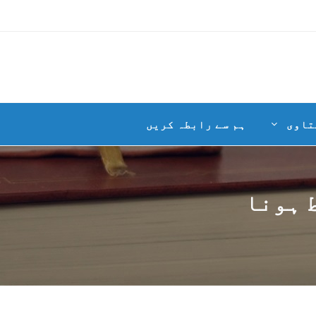
تاوی
ہم سے رابطہ کریں
 ہونا