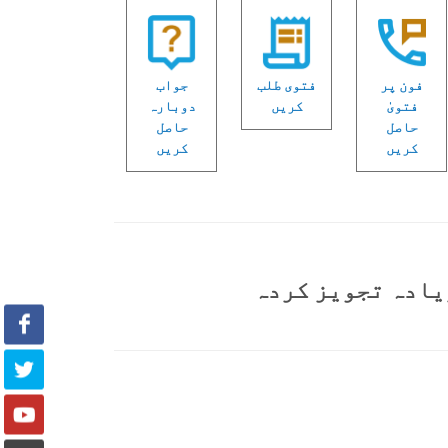
فون پر
فتوی طلب
جواب
فتویٰ
کریں
دوبارہ
حاصل
حاصل
کریں
کریں
یادہ تجویز کردہ