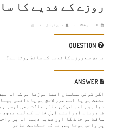
روزے کے فدیے کا سا
01 ستمبر 2024
فتویٰ کونسل
QUESTION
مریض سے روزے کا فدیہ کب ساقط ہوتا ہے؟
ANSWER
اگر کوئی مسلمان اتنا بوڑھا ہو کہ اس میں
مشقت ہو یا اسے ضرر لاحق ہو یا دائمی بیما
دیا ہو، اور اس کی مالی حالت بھی ایسی ہو 
ضروریات اور اپنے اہلِ خانہ کے لیے بوجھ ب
ساقط ہو جاۓ گا اور فدیہ دینا اس پر واج
پر واجب ہوتا ہے، نہ کہ تنگدست عاجز