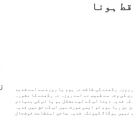
قط ہونا
ز
 روزہ رکھنے کی طاقت نہ ہو، یا روزے سے اسے شدید
ری کی وجہ سے طبیب نے اسے روزہ نہ رکھنے کا مشورہ
کہ فدیہ دینا اس کے لیے مشکل ہو یا اس کی بنیادی
ن بن رہا ہو، تو ایسی صورت میں اس کے حق میں فدیہ
ب نہیں ہوگا؛ کیونکہ فدیہ صاحبِ استطاعت خوشحال