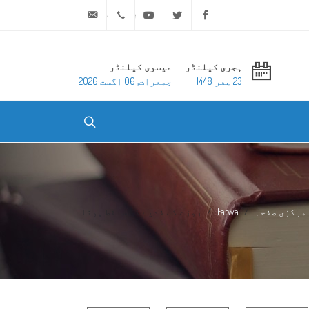
ask@dar-alifta.org
+20 2 25970400
Youtube
Twitter
Facebook
ہجری کیلنڈر
عیسوی کیلنڈر
23 صفر 1448
جمعرات, 06 اگست 2026
مرکزی صفحہ
Fatwa
روزے کے فدیے کا ساقط ہونا