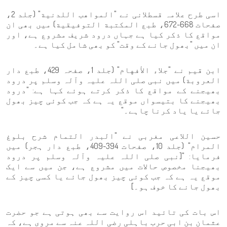
اسی طرح علامہ قسطلانی نے "المواهب اللدنية" (جلد 2،
صفحات 668-672، طبع المكتبة التوفيقية) میں بھی ان
مواقع کا ذکر کیا ہے جہاں درود شریف مشروع ہے، اور
ان میں "بھول جانے کے وقت" کو بھی شامل کیا ہے۔
ابن قیم نے "جلاء الأفهام" (جلد 1، صفحہ 429، طبع دار
العروبة) میں نبی صلی اللہ علیہ وآلہ وسلم پر درود
بھیجنے کے مواقع کا ذکر کرتے ہوئے کہا ہے: "درود
بھیجنے کا بتیسواں موقع یہ ہے کہ جب کوئی چیز بھول
جائے یا یاد کرنا چاہے۔"
حسین اللاعی مغربی نے "البدر التمام شرح بلوغ
المرام" (جلد 10، صفحات 394-409، طبع دار ہجر) میں
فرمایا: "[نبی صلی اللہ علیہ وآلہ وسلم پر درود
بھیجنا مخصوص حالات میں مشروع ہے، جن میں سے ایک
موقع یہ ہے کہ جب کوئی چیز بھول جائے یا کسی چیز کے
بھول جانے کا خوف ہو۔]
اس بات کی تائید اس روایت سے بھی ہوتی ہے جو حضرت
عثمان بن ابی حرب باہلی رضی اللہ عنہ سے مروی ہے، کہ