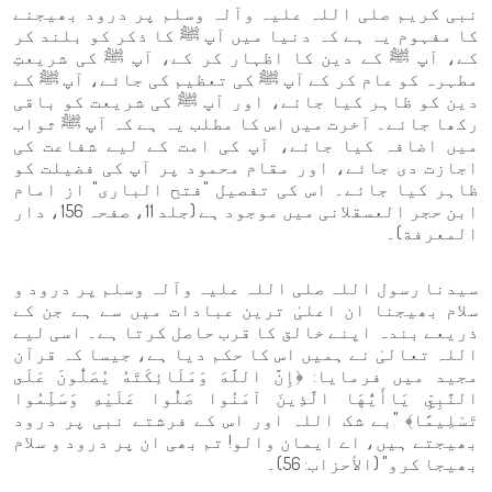
نبی کریم صلی اللہ علیہ وآلہ وسلم پر درود بھیجنے
کا مفہوم یہ ہے کہ دنیا میں آپ ﷺ کا ذکر کو بلند کر
کے، آپ ﷺ کے دین کا اظہار کر کے، آپ ﷺ کی شریعتِ
مطہرہ کو عام کر کے آپ ﷺ کی تعظیم کی جائے، آپ ﷺ کے
دین کو ظاہر کیا جائے، اور آپ ﷺ کی شریعت کو باقی
رکھا جائے۔ آخرت میں اس کا مطلب یہ ہے کہ آپ ﷺ ثواب
میں اضافہ کیا جائے، آپ کی امت کے لیے شفاعت کی
اجازت دی جائے، اور مقام محمود پر آپ کی فضیلت کو
ظاہر کیا جائے۔ اس کی تفصیل "فتح الباری" از امام
ابن حجر العسقلانی میں موجود ہے (جلد 11، صفحہ 156، دار
المعرفة)۔
سیدنا رسول اللہ صلی اللہ علیہ وآلہ وسلم پر درود و
سلام بھیجنا ان اعلیٰ ترین عبادات میں سے ہے جن کے
ذریعے بندہ اپنے خالق کا قرب حاصل کرتا ہے۔ اسی لیے
اللہ تعالیٰ نے ہمیں اس کا حکم دیا ہے، جیسا کہ قرآن
مجید میں فرمایا: ﴿إِنَّ اللَّهَ وَمَلَائِكَتَهُ يُصَلُّونَ عَلَى
النَّبِيِّ يَاأَيُّهَا الَّذِينَ آمَنُوا صَلُّوا عَلَيْهِ وَسَلِّمُوا
تَسْلِيمًا﴾ "بے شک اللہ اور اس کے فرشتے نبی پر درود
بھیجتے ہیں، اے ایمان والو! تم بھی ان پر درود و سلام
بھیجا کرو" (الأحزاب: 56)۔