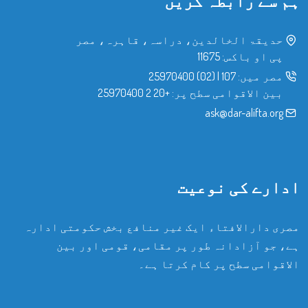
ہم سے رابطہ کریں
حدیقۃ الخالدین، دراسہ، قاہرہ، مصر
پی او باکس: 11675
مصر میں:
107
|
(02) 25970400
بین الاقوامی سطح پر:
+20 2 25970400
ask@dar-alifta.org
ادارے کی نوعیت
مصری دارالافتاء ایک غیر منافع بخش حکومتی ادارہ
ہے، جو آزادانہ طور پر مقامی، قومی اور بین
الاقوامی سطح پر کام کرتا ہے۔