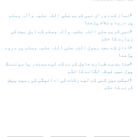
نماز کے دوران نبی کریم صلی اللہ علیہ وآلہ وسلم
پر درود و سلام پڑھنا
نبی کریم صلی اللہ علیہ وآلہ وسلم کے اہلِ بیت کی
زیارت کا حکم
اذان کے بعد رسول اللہ صلی اللہ علیہ وسلم پر درود
پڑھنا
جنابت سے طہارت حاصل کرنے کے لیے سمندر یا سوئمنگ
پول میں غوطہ لگانے کا حکم
ٹیکس میں کمی کے لیے زکات کی ادائیگی کی رسید پیش
کرنے کا حکم