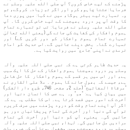
پڑھنے کے لیے خاص کروں؟ آپ صلی الله علیہ وسلم نے
فرمایا: جتنا چاہو، کرو اور اگر تم زیادہ کروگے، تو
وہ تمہارے لیے بہتر ہوگا، میں نے کہا: میں پوری دعا
کا وقت آپ پر درود بھیجنے کے لیے خاص کروں گا۔ آپ
صلی الله علیہ وسلم نے فرمایا: تب تو تمہارے تمام
ہموم وافکار کی کفایت کی جائے گی (یعنی الله تعالیٰ
تمہارے تمام ہموم وافکار کو دور کریں گے) اور
تمہارے گناہ بخش دیئے جائیں گے۔اس حدیث کو امام
ترمذی نے اپنی "جامع" میں روایت کیا ہے۔
یہ حدیث ظاہر کرتی ہے کہ نبی صلی اللہ علیہ وآلہ
وسلم پر درود بھیجنا ہموم وافکار کے حل کا ایک سبب
ہے، اور اس میں ہر قسم کے ہموم وافکار کا حل شامل
ہے، جیسے کہ بھول جانے کا ہموم ۔ ملا علی القاری نے
"مرقاة المفاتيح" (جلد 2، صفحہ 746، طبع دار الفكر)
میں بیان کیا ہے: "ھم" وہ ہے جس کا انسان دنیا اور
آخرت کے امور میں قصد کرتا ہے۔ اس کا مطلب یہ ہے کہ
اگر آپ اپنے تمام وقت کو درود پڑھنے میں صرف کریں،
تو آپ کی دنیا اور آخرت کی تمام پریشانیاں دور ہو
جائیں گی۔ یعنی، آپ کو دنیا اور آخرت کی تمام
مرادیں مل جائیں گی۔ لہذا، نبی صلی اللہ علیہ وآلہ
وسلم پر درود بھیجنے میں مشغول ہونا آپ کی ضروریات