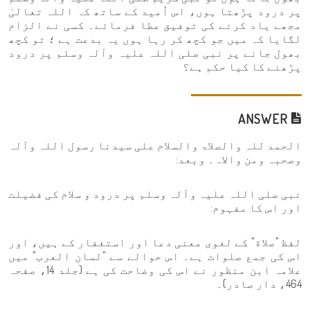
پر درود پڑھتا ہوں، اس اُمید کے ساتھ کہ اللہ تعالیٰ
مجھے یاد کرنے کی توفیق عطا فرمائے۔ کسی نے الزام
لگایا کہ میں جو کچھ کر رہا ہوں یہ بدعت ہے ؛ تو کچھ
بھول جانے پر نبی صلی اللہ علیہ وآلہ وسلم پر درود
پڑھنے کا کیا حکم ہے؟
ANSWER
الحمد للہ والصلاۃ والسلام علی سیدنا رسول اللہ وآلہ
وصحبہ ومن والاہ۔ وبعد:
نبی صلی اللہ علیہ وآلہ وسلم پر درود و سلام کی فضیلت
اور اس کا مفہوم:
لفظ "صلاة" کے لغوی معنی دعا اور استغفار کے ہیں، اور
اس کی جمع صلوات ہے۔ اس حوالے سے "لسان العرب" میں
علامہ ابن منظور نے اس کی وضاحت کی ہے (جلد 14، صفحہ
464، دار صادر)۔