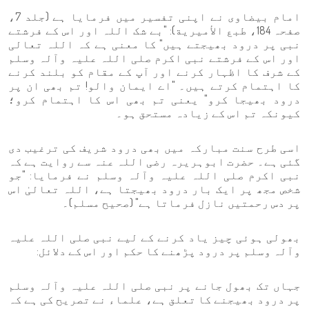
امام بیضاوی نے اپنی تفسیر میں فرمایا ہے (جلد 7،
صفحہ 184، طبع الأميرية): "بے شک اللہ اور اس کے فرشتے
نبی پر درود بھیجتے ہیں" کا معنی ہے کہ اللہ تعالی
اور اس کے فرشتے نبی اکرم صلی اللہ علیہ وآلہ وسلم
کے شرف کا اظہار کرنے اور آپ کے مقام کو بلند کرنے
کا اہتمام کرتے ہیں۔ "اے ایمان والو! تم بھی ان پر
درود بھیجا کرو" یعنی تم بھی اس کا اہتمام کرو؛
کیونکہ تم اس کے زیادہ مستحق ہو۔
اسی طرح سنت مبارکہ میں بھی درود شریف کی ترغیب دی
گئی ہے۔ حضرت ابوہریرہ رضی اللہ عنہ سے روایت ہے کہ
نبی اکرم صلی اللہ علیہ وآلہ وسلم نے فرمایا: "جو
شخص مجھ پر ایک بار درود بھیجتا ہے، اللہ تعالیٰ اس
پر دس رحمتیں نازل فرماتا ہے" (صحیح مسلم)۔
بھولی ہوئی چیز یاد کرنے کے لیے نبی صلی اللہ علیہ
وآلہ وسلم پر درود پڑھنے کا حکم اور اس کے دلائل:
جہاں تک بھول جانے پر نبی صلی اللہ علیہ وآلہ وسلم
پر درود بھیجنے کا تعلق ہے، علماء نے تصریح کی ہے کہ