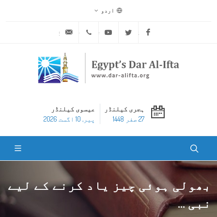
اردو
ask@dar-alifta.org
+20 2 25970400
Youtube
Twitter
Facebook
ہجری کیلنڈر
عیسوی کیلنڈر
27 صفر 1448
پير, 10 اگست 2026
بھولی ہوئی چیز یاد کرنے کے لیے
نبی ...