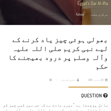
Egypt's Dar Al-Ifta
مرکزی صفحہ
Fatwa
بھولی ہوئی چیز یاد کرنے کے لیے نبی ...
بھولی ہوئی چیز یاد کرنے کے
لیے نبی کریم صلی اللہ علیہ
وآلہ وسلم پر درود بھیجنے کا
حکم
03 ستمبر 2024
فتویٰ کونسل
QUESTION
سائل پوچھتا ہے: "میری عادت ہے کہ جب میں کسی چیز کو
بھول جاتا ہوں تو نبی کریم صلی اللہ علیہ وآلہ وسلم