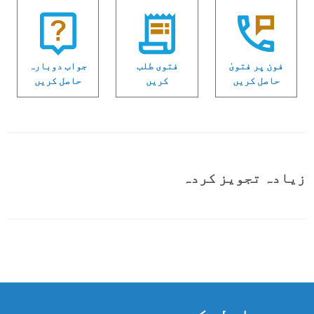
فون پر فتویٰ
فتوی طلب
جواب دوبارہ
حاصل کریں
کریں
حاصل کریں
زیادہ تجویز کردہ