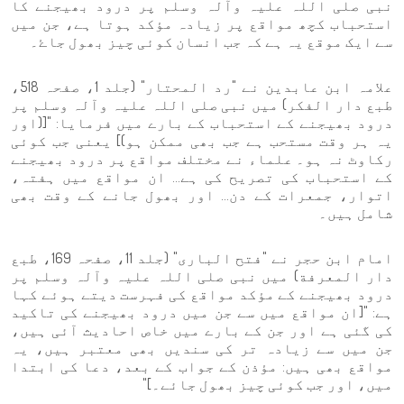
نبی صلی اللہ علیہ وآلہ وسلم پر درود بھیجنے کا
استحباب کچھ مواقع پر زیادہ مؤکد ہوتا ہے، جن میں
سے ایک موقع یہ ہے کہ جب انسان کوئی چیز بھول جاۓ۔
علامہ ابن عابدین نے "رد المحتار" (جلد 1، صفحہ 518،
طبع دار الفكر) میں نبی صلی اللہ علیہ وآلہ وسلم پر
درود بھیجنے کے استحباب کے بارے میں فرمایا: "[(اور
یہ ہر وقت مستحب ہے جب بھی ممکن ہو)] یعنی جب کوئی
رکاوٹ نہ ہو۔ علماء نے مختلف مواقع پر درود بھیجنے
کے استحباب کی تصریح کی ہے... ان مواقع میں ہفتہ،
اتوار، جمعرات کے دن... اور بھول جانے کے وقت بھی
شامل ہیں۔
امام ابن حجر نے "فتح الباری" (جلد 11، صفحہ 169، طبع
دار المعرفة) میں نبی صلی اللہ علیہ وآلہ وسلم پر
درود بھیجنے کے مؤکد مواقع کی فہرست دیتے ہوئے کہا
ہے: "[ان مواقع میں سے جن میں درود بھیجنے کی تاکید
کی گئی ہے اور جن کے بارے میں خاص احادیث آئی ہیں،
جن میں سے زیادہ تر کی سندیں بھی معتبر ہیں، یہ
مواقع بھی ہیں: مؤذن کے جواب کے بعد، دعا کی ابتدا
میں، اور جب کوئی چیز بھول جائے۔]"