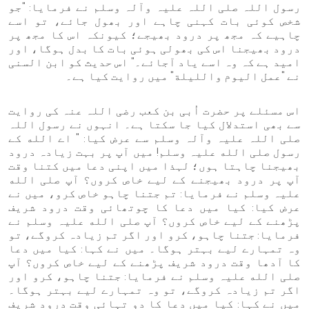
رسول اللہ صلی اللہ علیہ وآلہ وسلم نے فرمایا: "جو
شخص کوئی بات کہنی چاہے اور بھول جائے، تو اسے
چاہیے کہ مجھ پر درود بھیجے؛ کیونکہ اس کا مجھ پر
درود بھیجنا اس کی بھولی ہوئی بات کا بدل ہوگا، اور
امید ہے کہ وہ اسے یاد آجائے۔" اس حدیث کو ابن السنی
نے "عمل اليوم والليلة" میں روایت کیا ہے۔
اس مسئلے پر حضرت اُبی بن کعب رضی اللہ عنہ کی روایت
سے بھی استدلال کیا جا سکتا ہے۔ انہوں نے رسول اللہ
صلی اللہ علیہ وآلہ وسلم سے عرض کیا: " اے الله کے
رسول صلی الله علیہ وسلم! میں آپ پر بہت زیادہ درود
بھیجنا چاہتا ہوں؛ لہذا میں اپنی دعا میں کتنا وقت
آپ پر درود بھیجنے کے لیے خاص کروں؟ آپ صلی الله
علیہ وسلم نے فرمایا: تم جتنا چاہو خاص کرو، میں نے
عرض کیا: کیا میں دعا کا چوتھائی وقت درود شریف
پڑھنے کے لیے خاص کروں؟ آپ صلی الله علیہ وسلم نے
فرمایا: جتنا چاہو، کرو اور اگر تم زیادہ کروگے، تو
وہ تمہارے لیے بہتر ہوگا۔ میں نے کہا: کیا میں دعا
کا آدھا وقت درود شریف پڑھنے کے لیے خاص کروں؟ آپ
صلی الله علیہ وسلم نے فرمایا: جتنا چاہو، کرو اور
اگر تم زیادہ کروگے، تو وہ تمہارے لیے بہتر ہوگا۔
میں نے کہا: کیا میں دعا کا دو تہائی وقت درود شریف