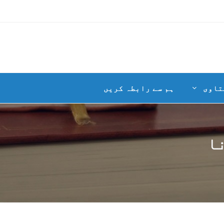
تاوی
ہم سے رابطہ کریں
ا