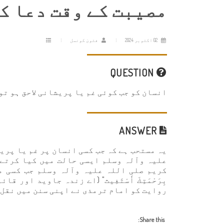
مصیبت کے وقت دعا ک
02 اکتوبر 2024
فتویٰ کونسل
QUESTION
انسان کو جب کوئی غم یا پریشانی لاحق ہو تو
ANSWER
یہ مستحب ہے کہ جب کسی انسان پر غم یا پری
علیہ وآلہ وسلم ایسی حالت میں کیا کرتے 
کریم صلی اللہ علیہ وآلہ وسلم جب کسی مشکل م
بِرَحْمَتِكَ أَسْتَغِيث" (اے زندہ جاوید اور
روایت کو امام ترمذی نے اپنی سنن میں نقل 
Share this: