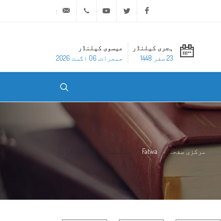
ask@dar-alifta.org
+20 2 25970400
Youtube
Twitter
Facebook
ہجری کیلنڈر
عیسوی کیلنڈر
23 صفر 1448
جمعرات, 06 اگست 2026
مرکزی صفحہ
Fatwa
مصیبت کے وقت دعا کرنا