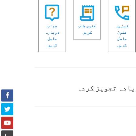
فون پر
فتوی طلب
جواب
فتویٰ
کریں
دوبارہ
حاصل
حاصل
کریں
کریں
یادہ تجویز کردہ