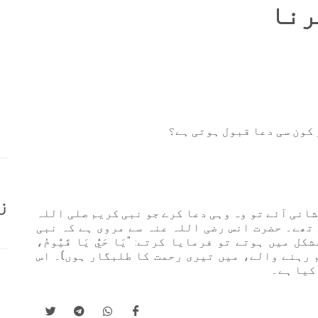
رنا
 کون سی دعا قبول ہوتی ہے؟
ز
شانی آئے تو وہ وہی دعا کرے جو نبی کریم صلی اللہ
تھے۔ حضرت انس رضی اللہ عنہ سے مروی ہے کہ نبی
یں ہوتے تو فرمایا کرتے: "يَا حَيُّ يَا قَيُّومُ،
 قائم رہنے والے، میں تیری رحمت کا طلبگار ہوں)۔ اس
کیا ہے۔