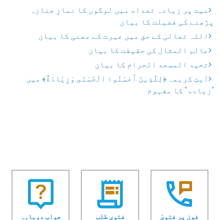
میت پر زیادہ تعداد میں لوگوں کا نمازِ جنازہ
پڑھنے کی فضیلت کا بیان
اللہ تعالیٰ کے حق میں غیرت کے معنی کا بیان
عالم المثال کی حقیقت کا بیان
تحیۃ المسجد الحرام کا بیان
آیتِ کریمہ ﴿لِلَّذِينَ أَحْسَنُوا الْحُسْنَى وَزِيَادَةٌ﴾ میں
"زیادۃ" کا مفہوم
فون پر فتویٰ
فتوی طلب
جواب دوبارہ