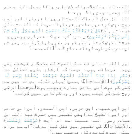
الحمد للہ والصلاۃ والسلام علی سیدنا رسول اللہ وعلى
آلہ وصحبہ ومن والاہ وبعد؛
اللہ عز وجل نے ملک الموت کو پیدا فرمایا اور اُسے
روح قبض کرنے پر مامور فرمایا۔ جیسا کہ اللہ تعالیٰ
فرماتا ہے: ﴿
قُلْ يَتَوَفَّاكُمْ مَلَكُ الْمَوْتِ الَّذِي وُكِّلَ بِكُمْ ثُمَّ
إِلَى رَبِّكُمْ تُرْجَعُونَ
﴾ یعنی: "کہہ دو کہ تمہاری روحیں وہ
فرشتہ قبض کرتا ہے جو تم پر مقرر کیا گیا ہے، پھر تم
اپنے رب کی طرف لوٹائے جاؤ گے۔" [السجدة: 11]
اور اللہ تعالیٰ نے ملک الموت کے مددگار فرشتے بھی
پیدا فرمائے ہیں۔ جیسا کہ ارشادِ باری تعالیٰ ہے:
﴿
حَتَّى إِذَا جَاءَ أَحَدَكُمُ الْمَوْتُ تَوَفَّتْهُ رُسُلُنَا وَهُمْ لَا
يُفَرِّطُونَ
﴾ [الأنعام: 61] یعنی: "یہاں تک کہ جب تم میں سے
کسی کو موت آتی ہے تو ہمارے بھیجے ہوۓ (فرشتے) اس کی
روح قبض کر لیتے ہیں، اور وہ کوتاہی نہیں کرتے۔"
ابن ابی شیبہ، ابن جریر، ابن المنذر، ابن ابی حاتم
اور ابو الشیخ نے اپنی تفسیر میں حضرت عبد اللہ بن
عباس رضی اللہ عنہما سے اس آیت ﴿
تَوَفَّتْهُ رُسُلُنَا
﴾
[الأنعام: 61] کی تفسیر میں نقل کیا ہے کہ: ''اس سے مراد
ملک الموت کے مددگار فرشتے ہیں۔"