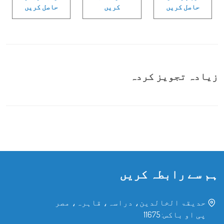
حاصل کریں
کریں
حاصل کریں
زیادہ تجویز کردہ
ہم سے رابطہ کریں
حدیقۃ الخالدین، دراسہ، قاہرہ، مصر
پی او باکس: 11675