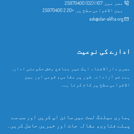
مصر میں:
107
|
(02) 25970400
بین الاقوامی سطح پر:
+20 2 25970400
ask@dar-alifta.org
ادارے کی نوعیت
مصری دارالافتاء ایک غیر منافع بخش حکومتی ادارہ
ہے، جو آزادانہ طور پر مقامی، قومی اور بین
الاقوامی سطح پر کام کرتا ہے۔
ہماری میلنگ لسٹ میں سائن اپ کریں اور سب سے
پہلے فتاوی، مقالہ جات اور خبریں حاصل کریں۔