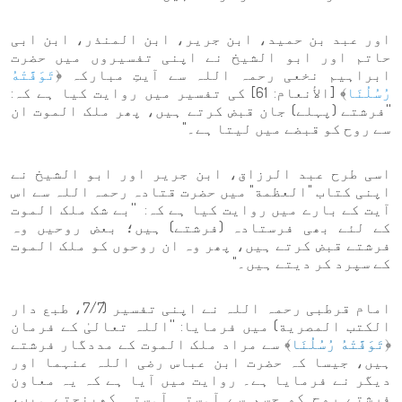
اور عبد بن حمید، ابن جریر، ابن المنذر، ابن ابی
حاتم اور ابو الشیخ نے اپنی تفسیروں میں حضرت
ابراہیم نخعی رحمہ اللہ سے آیتِ مبارکہ ﴿
تَوَفَّتْهُ
رُسُلُنَا
﴾ [الأنعام: 61] کی تفسیر میں روایت کیا ہے کہ:
''فرشتے (پہلے) جان قبض کرتے ہیں، پھر ملک الموت ان
سے روح کو قبضے میں لیتا ہے۔"
اسی طرح عبد الرزاق، ابن جریر اور ابو الشیخ نے
اپنی کتاب "العظمة" میں حضرت قتادہ رحمہ اللہ سے اس
آیت کے بارے میں روایت کیا ہے کہ: ''بے شک ملک الموت
کے لئے بھی فرستادہ (فرشتے) ہیں؛ بعض روحیں وہ
فرشتے قبض کرتے ہیں، پھر وہ ان روحوں کو ملک الموت
کے سپرد کر دیتے ہیں۔"
امام قرطبی رحمہ اللہ نے اپنی تفسیر (7/7، طبع دار
الکتب المصریة) میں فرمایا: ''اللہ تعالیٰ کے فرمان
﴿
تَوَفَّتْهُ رُسُلُنَا
﴾ سے مراد ملک الموت کے مددگار فرشتے
ہیں، جیسا کہ حضرت ابن عباس رضی اللہ عنہما اور
دیگر نے فرمایا ہے۔ روایت میں آیا ہے کہ یہ معاون
فرشتے روح کو جسم سے آہستہ آہستہ کھینچتے ہیں،