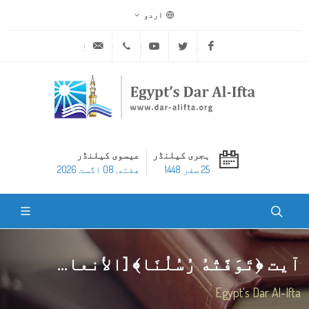
اردو
ask@dar-alifta.org
+20 2 25970400
Youtube
Twitter
Facebook
ہجری کیلنڈر
عیسوی کیلنڈر
25 صفر 1448
هفته, 08 اگست 2026
آیت ﴿تَوَفَّتْهُ رُسُلُنَا﴾ [الأنعا...
Egypt's Dar Al-Ifta