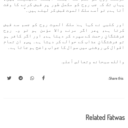
یہاں تک کہ جب روح کو مکمل طور پر قبض کرنے کا وقت
آتا ہے، تو اُسے ملک الموت قبض کر لیتے ہیں۔"
اور کلبی نے کہا ہے: ملک الموت روح کو جسم سے قبض
کرتا ہے، پھر اگر مرنے والا مؤمن ہو تو وہ روح
فرشتگانِ رحمت کے سپرد کر دیتا ہے، اور اگر کافر ہو
تو فرشتگانِ عذاب کے حوالے کر دیتا ہے۔ پس، ان تمام
اقوال کی روشنی میں سوال کا جواب واضح ہو جاتا ہے۔
والله سبحانه وتعالى أعلم.
Share this:
Related Fatwas