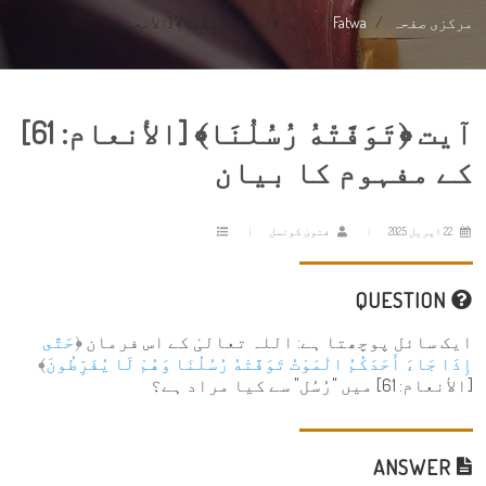
مرکزی صفحہ
Fatwa
آیت ﴿تَوَفَّتْهُ رُسُلُنَا﴾ [الأنعا...
آیت ﴿تَوَفَّتْهُ رُسُلُنَا﴾ [الأنعام: 61]
کے مفہوم کا بیان
22 اپریل 2025
فتویٰ کونسل
QUESTION
ایک سائل پوچھتا ہے: اللہ تعالیٰ کے اس فرمان ﴿
حَتَّى
إِذَا جَاءَ أَحَدَكُمُ الْمَوْتُ تَوَفَّتْهُ رُسُلُنَا وَهُمْ لَا يُفَرِّطُونَ
﴾
[الأنعام: 61] میں "رُسُل" سے کیا مراد ہے؟
ANSWER