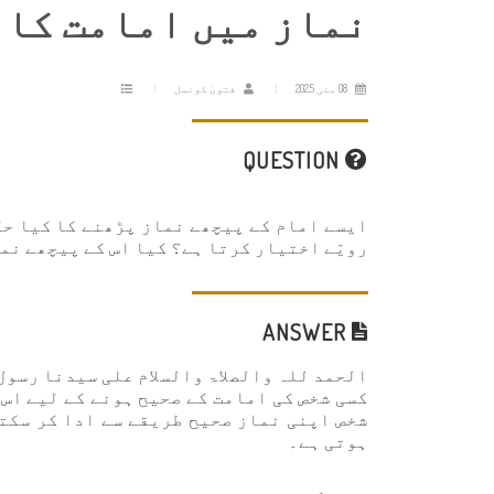
نماز میں امامت کا 
08 مئی 2025
فتویٰ کونسل
QUESTION
ایسے امام کے پیچھے نماز پڑھنے کا کیا حک
رویّے اختیار کرتا ہے؟ کیا اس کے پیچھے نم
ANSWER
الحمد للہ والصلاۃ والسلام علی سیدنا رسول
کسی شخص کی امامت کے صحیح ہونے کے لیے اس 
شخص اپنی نماز صحیح طریقے سے ادا کر سکت
ہوتی ہے۔