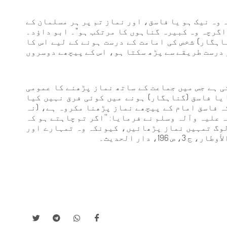
 وہ نیک ہو یا فاسق، اور نماز تم پر ہر مسلمان کے
اگرچہ وہ کبیرہ گناہوں کا مرتکب ہو"۔ ابو داؤد۔
اہگار) شخص کی امامت کے درست ہونے کے لیے اس کا
 درست طریقے سے پڑھ سکتا ہو، اس کے پیچھے دوسروں
تی ہے جس میں جماعت کے ساتھ نماز پڑھنے کا عمومی
) یا فاسق (گناہگار) ہونے میں کوئی فرق نہیں کیا
ہ فاسق امام کے پیچھے نماز پڑھنا مکروہ ہے، (نہ
 علیہ وآلہ وسلم نے فرمایا: ''اگر تم چاہتے ہو کہ
وگ تمہیں نماز پڑھائیں، کیونکہ وہ تمہارے اور
1، دار الحدیث۔