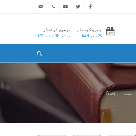
ask@dar-alifta.org
+20 2 25970400
Youtube
Twitter
Facebook
ہجری کیلنڈر
عیسوی کیلنڈر
25 صفر 1448
هفته, 08 اگست 2026
 صفحہ
Fatwa
نماز میں امامت کا ایک اہم اصول