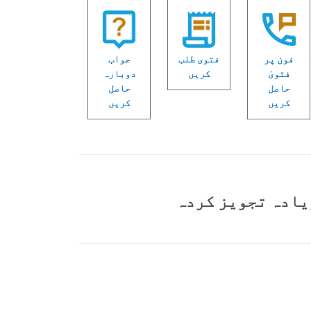
فون پر
فتوی طلب
جواب
فتویٰ
کریں
دوبارہ
حاصل
حاصل
کریں
کریں
یادہ تجویز کردہ