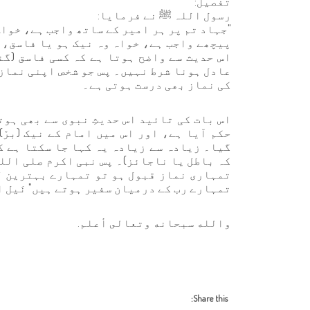
تفصیل:
رسول اللہ ﷺ نے فرمایا:
"جہاد تم پر ہر امیر کے ساتھ واجب ہے، خواہ
پیچھے واجب ہے، خواہ وہ نیک ہو یا فاسق، 
اس حدیث سے واضح ہوتا ہے کہ کسی فاسق (گن
عادل ہونا شرط نہیں۔ پس جو شخص اپنی نماز
کی نماز بھی درست ہوتی ہے۔
اس بات کی تائید اس حدیثِ نبوی سے بھی ہو
حکم آیا ہے، اور اس میں امام کے نیک (برّ
گیا۔ زیادہ سے زیادہ یہ کہا جا سکتا ہے ک
کہ باطل یا ناجائز)۔ پس نبی اکرم صلی اللہ
تمہاری نماز قبول ہو تو تمہارے بہترین ل
تمہارے رب کے درمیان سفیر ہوتے ہیں" نَیل الأوطار، ج 3، ص 96
والله سبحانه وتعالى أعلم.
Share this: