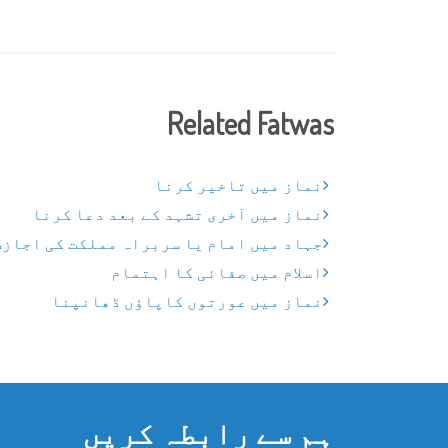
Related Fatwas
نماز میں تاخیر کرنا
نماز میں آخری تشہد کے بعد دعا کرنا
جہاد میں امام یا سربراہ مملکت کی اجازت
اسلام میں صفائی کا اہتمام
نماز میں عورتوں کاپاؤں ڈھانپنا
ہم سے رابطہ کریں