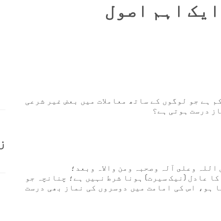
ایک اہم اصول
م ہے جو لوگوں کے ساتھ معاملات میں بعض غیر شرعی
از درست ہوتی ہے؟
ز
 اللہ وعلى آلہ وصحبہ ومن والاہ وبعد؛
کا عادل (نیک سیرت) ہونا شرط نہیں ہے؛ چنانچہ جو
ا ہو، اس کی امامت میں دوسروں کی نماز بھی درست