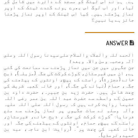
ہے۔ ہم نے اس ٹینک کو مسجد کے دائرے میں شامل کر
لیا، اور اب لوگ اس بھرے ہوئے گندے ٹینک کے اوپر
نماز پڑھتے ہیں۔ کیا اس ٹینک کے اوپر نماز پڑھنا
جائز ہے یا نہیں؟
ANSWER
الحمد للہ والصلاۃ والسلام علی سیدنا رسول اللہ وعلى
آلہ وصحبہ ومن والاہ وبعد؛
جن جگہوں میں جن میں نماز پڑھنے سے ممانعت کی گئی
ہے، ان میں قبرستان، کوڑے کرکٹ کی جگہ (مزبلہ)، ذبح
خانے (مجزرة)، راستے کے بیچ، اونٹوں کے بیٹھنے کی
جگہ، حمام (نہانے کی جگہ)، اور خانہ کعبہ شریف کی
چھت شامل ہیں۔ حضرت زید بن جبیرہ، حضرت داود بن
حصین کے واسطے سے حضرت عبد اللہ بن عمر رضی اللہ
عنہما روایت کرتے ہیں کہ رسول اللہ صلی اللہ علیہ
وآلہ وسلم نے سات جگہوں پر نماز پڑھنے سے منع
فرمایا: ''کوڑے کرکٹ کی جگہ، ذبح خانے، قبرستان،
راستے کے بیچ، حمام، اونٹوں کے بیٹھنے کی جگہ اور
خانہ کعبہ کی چھت پر''۔ (روایت: ابن ماجہ، عبد بن
حمید، ترمذی)۔