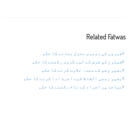
Related Fatwas
قبروں کی دوسری منزل بنانے کا حکم
شیئرز کو قرض کے لیے گروی رکھنے کا حکم
بغیر وضو کے سجدہ تلاوت کرنے کا حکم
بغیر رسمی الفاظ کہے اجرت ادا کرنے کا حکم
مساجد پر افراد کے نام رکھنے کا حکم