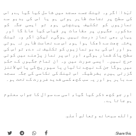
لہٰذا: اگر وہ ٹینک جسے مسجد میں شامل کیا گیا ہے، اس
کی سطح پر نجاست ظاہر ہوتی ہو یا اس کی بدبو سے
نمازیوں کو تکلیف پہنچتی ہو، تو ایسی جگہ کو
مذکورہ جگہوں پر مقامات پر قیاس کیا جاۓ گا اور
یہاں بھی نماز درست نہیں ہوگی، لیکن اگر وہ ٹینک
پختہ چھت سے ڈھکا ہوا ہو، اس سے نجاست ظاہر نہ ہوتی
ہو اور اس کی بدبو نمازیوں کو تکلیف نہ دے، تو اس کی
سطح پاک شمار ہوگی، اور اس پر نماز پڑھنے میں کوئی
حرج نہیں۔ ایسی صورت میں وہ ان تمام جگہوں کے حکم
میں ہوگا جن کے نیچے نالیاں یا سیوریج کی پائپ لائنز
گزرتی ہیں، بشرطیکہ اس ٹینک کی نکاسی کی جگہ مسجد
سے باہر ہو اور یہ سب کچھ کسی شدید ضرورت کے تحت ہو۔
اور جو کچھ ذکر کیا گیا، اسی سے سوال کا جواب معلوم
ہو جاتا ہے۔
والله سبحانه وتعالى أعلم.
Share this: