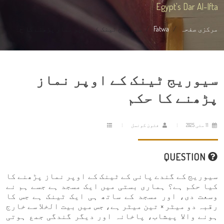
Egypt's Dar Al-Ifta
مرکزی صفحہ
Fatwa
سیوریج ٹینک کے اوپر نماز پڑھنے کا ح...
سیوریج ٹینک کے اوپر نماز
پڑھنے کا حکم
11 مئی 2025
فتویٰ کونسل
QUESTION
سیوریج کے گندے پانی کے ٹینک کے اوپر نماز پڑھنے کا
کیا حکم ہے؟ ہماری بستی میں ایک مسجد ہے جسے ہم نے
وسعت دی، اور مسجد کے ساتھ ہی ایک ٹینک ہے جس کا
رقبہ دو میٹر × تین میٹر ہے، جس میں بیت الخلا سے خارج
ہونے والا پیشاب، پاخانہ اور دیگر گندگی جمع ہوتی