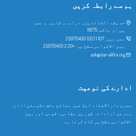
ہم سے رابطہ کریں
حدیقۃ الخالدین، دراسہ، قاہرہ، مصر
پی او باکس: 11675
مصر میں:
107
|
(02) 25970400
بین الاقوامی سطح پر:
+20 2 25970400
ask@dar-alifta.org
ادارے کی نوعیت
مصری دارالافتاء ایک غیر منافع بخش حکومتی ادارہ
ہے، جو آزادانہ طور پر مقامی، قومی اور بین
الاقوامی سطح پر کام کرتا ہے۔