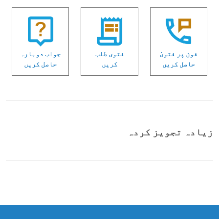
فون پر فتویٰ
فتوی طلب
جواب دوبارہ
حاصل کریں
کریں
حاصل کریں
زیادہ تجویز کردہ