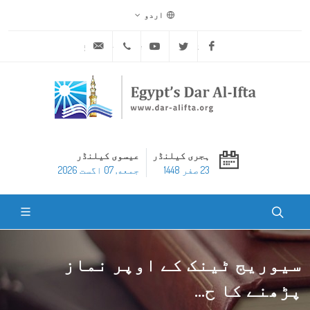
اردو
ask@dar-alifta.org
+20 2 25970400
Youtube
Twitter
Facebook
ہجری کیلنڈر
عیسوی کیلنڈر
23 صفر 1448
جمعه, 07 اگست 2026
سیوریج ٹینک کے اوپر نماز
پڑھنے کا ح...