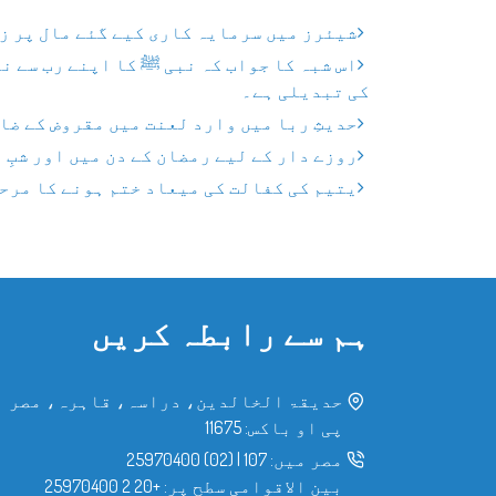
شیئرز میں سرمایہ کاری کیے گئے مال پر ز
اس شبہ کا جواب کہ نبی ﷺ کا اپنے رب سے ن
کی تبدیلی ہے۔
حدیثِ ربا میں وارد لعنت میں مقروض کے ضا
روزے دار کے لیے رمضان کے دن میں اور شبِ 
یتیم کی کفالت کی میعاد ختم ہونے کا مرح
ہم سے رابطہ کریں
حدیقۃ الخالدین، دراسہ، قاہرہ، مصر
پی او باکس: 11675
مصر میں:
107
|
(02) 25970400
بین الاقوامی سطح پر:
+20 2 25970400