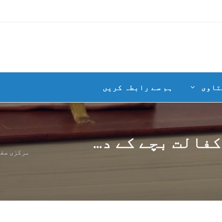
تاوی
ہم سے رابطہ کریں
فالت بچے کے د...
مرکزی صف