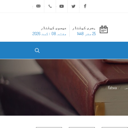
ask@dar-alifta.org
+20 2 25970400
Youtube
Twitter
Facebook
ہجری کیلنڈر
عیسوی کیلنڈر
25 صفر 1448
هفته, 08 اگست 2026
حہ
Fatwa
کفیلہ اور اس کے زیرِ کفالت بچے کے د...