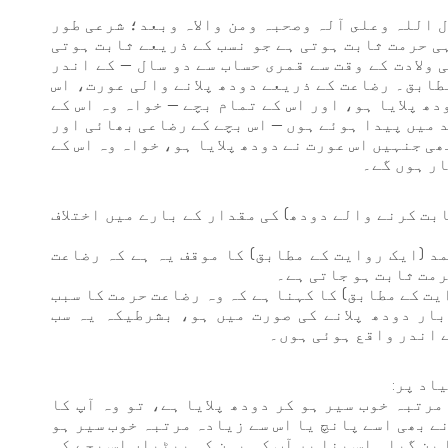
ل اللہ وعلى آلہ وصحبہ ومن والاہ وبعد؛ شرعی طور
ہی حرمت ثابت ہوتی ہے جو نسب کے ذریعے ثابت ہوتی
ولادت کے وقت سے قمری حساب سے دو سال — کے اندر
مطابق۔ رضاعت کے ذریعے دودھ پلانے والی عورت، اس
دھ پلایا ہو، اور اس کے تمام بچے — خواہ وہ اس کے
د میں پیدا ہوئے ہوں — اس بچے کے رضاعی بھائی اور
ی جنہیں اس عورت نے دودھ پلایا ہو، خواہ وہ اس کے
ار ہوں گے۔
ابت کرنے والے دودھ) کی مقدار کے بارے میں اختلاف
د (ایک روایت کے مطابق) کا موقف یہ ہے کہ رضاعت
رمت ثابت ہو جاتی ہے۔
ت کے مطابق) کا کہنا ہے کہ وہ رضاعت حرمت کا سبب
ار دودھ پلانے کی صورت میں ہو، بشرطیکہ یہ سب
 اندر واقع ہوئی ہوں۔
اد پر:
مرتبہ خوب سیر ہو کر دودھ پلایا ہے، تو وہ آپ کا
ے بھی اسے پانچ یا اس سے زیادہ مرتبہ خوب سیر ہو
 بن گیا۔ اس بنا پر آپ کی بہن کی بیٹیاں اس بچے کی