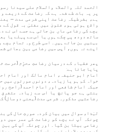
الحمد للہ والصلاۃ والسلام علی سیدنا رسو
پر یہ بات طے شدہ ہے کہ رضاعت کے ذریعے و
ہے، بشرطیکہ رضاعت اپنی شرعی مدت — یعنی 
واقع ہوئی ہو، فتویٰ میں مفتیٰ بہ قول کے 
بچے کی رضاعی ماں بن جاتی ہے جسے اس نے دو
ساتھ دودھ پی چکے ہوں یا اس سے پہلے یا بع
بہنیں بن جاتے ہیں۔ اسی طرح وہ تمام بچے بھ
اپنے نہ ہوں، آپس میں رضاعی بہن بھائی شم
پھر فقہاء کے درمیان رضاعتِ محرِّم (حرمت ث
پایا جاتا ہے:
امام ابو حنیفہ، امام مالک اور امام احم
خواہ کم ہو یا زیادہ، دونوں صورتوں میں ح
جبکہ امام شافعی اور امام احمد (راجح روای
بنتی ہے جو پانچ یا اس سے زیادہ متفرق ب
رضاعتیں مذکورہ شرعی مدت (یعنی دو سال) کے
لہٰذا، سوال میں بیان کردہ صورتِ حال کی بنی
چونکہ آپ نے بچے کو رضاعت کی عمر میں دو 
رضاعی بیٹا بن گیا۔ اور چونکہ آپ کی بہن ن
کر دودھ پلایا، تو وہ اس کا بھی رضاعی بیٹا