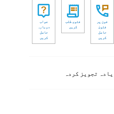
فون پر
فتوی طلب
جواب
فتویٰ
کریں
دوبارہ
حاصل
حاصل
کریں
کریں
یادہ تجویز کردہ