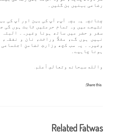
رضاعی بہنیں بن گئیں۔
چنانچہ یہ بچہ آپ، آپ کی بہن اور آپ کی بہ
نتیجے میں وہ تمام حرمتیں ثابت ہوں گی ج
سفر و حضر میں ساتھ ہونا وغیرہ۔ البتہ ن
نہیں ہوں گے، مثلاً وراثت، نان و نفقہ، 
وغیرہ۔ یہ سب کچھ وزارتِ تضامنِ اجتماعی
ہونا چاہیے۔
والله سبحانه وتعالى أعلم.
Share this:
Related Fatwas