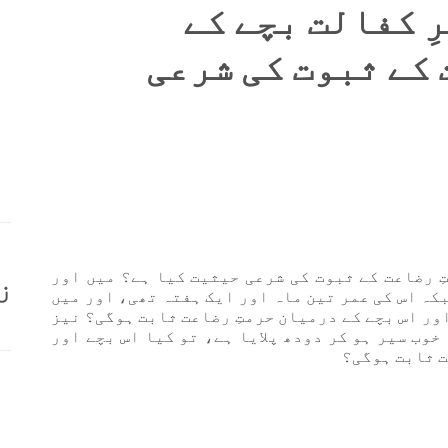
ِ کفالت بچے کے
 کے ثبوت کی شرعی
ِ رضاعت کے ثبوت کی شرعی حیثیت کیا ہے؟ میں اور
ز
کہ اس کی عمر تین ماہ اور ایک ہفتہ تھی، اور میں
اور اس بچے کے درمیان حرمتِ رضاعت ثابت ہوگی؟ نیز
خوب سیر ہو کر دودھ پلایا ہے، تو کیا اس بچے اور
ت ثابت ہوگی؟