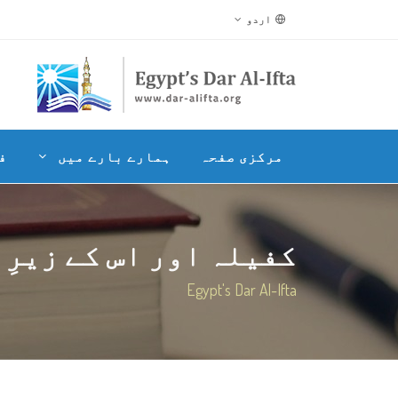
اردو
مرکزی صفحہ
ہمارے بارے میں
ف
کفیلہ اور اس کے زیرِ ک
Egypt's Dar Al-Ifta