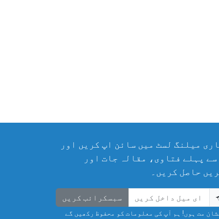
ری میلنگ لسٹ میں سائن اپ کریں اور
سے پہلے فتاوی، مقالہ جات اور
یں حاصل کریں۔
سبسکرائب کریں
ان مت ہوں! ہم آپ کی معلومات کو محفوظ رکھیں گے