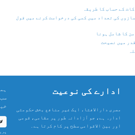
کات کے حساب کا طریقہ
مازوں کی تعداد میں کمی کی درخواست کرنے میں قول
من کا شامل ہونا
قدر میں نصیحت
لہ
ادارے کی نوعیت
ہما
سب 
خبر
مصری دارالافتاء ایک غیر منافع بخش حکومتی
ادارہ ہے، جو آزادانہ طور پر مقامی، قومی
اور بین الاقوامی سطح پر کام کرتا ہے۔
پریش