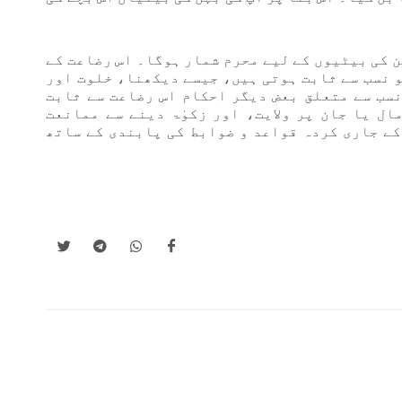
ن کی بیٹیوں کے لیے محرم شمار ہوگا۔ اس رضاعت کے
و نسب سے ثابت ہوتی ہیں، جیسے دیکھنا، خلوت اور
سب سے متعلق بعض دیگر احکام اس رضاعت سے ثابت
مال یا جان پر ولایت، اور زکوٰۃ دینے سے ممانعت
 کے جاری کردہ قواعد و ضوابط کی پابندی کے ساتھ