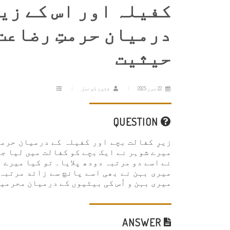
کفیلہ اور اس کے زیر
درمیان حرمتِ رضاعت
حیثیت
22 جون 2025
فتویٰ کونسل
QUESTION
زیرِ کفالت بچے اور کفیلہ کے درمیان حرمت
میرے شوہر نے ایک بچے کو کفالت میں لیا جب
نے اسے دو مرتبہ دودھ پلایا۔ تو کیا میرے 
میری بہن نے بھی اسے پانچ سے زائد مرتبہ 
میری بہن و اُس کی بیٹیوں کے درمیان محرمی
ANSWER