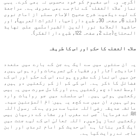
اگرچہ وہ اس مفہوم کو خود محسوس نہ بھی کرے۔ یہی
نماز "صلاۃ الغفلۃ" کے نام سے بھی معروف ہے۔ مراجعة
کے لیے دیکھیے: شرح صحیح الإمام مسلم از امام نووی
(جلد 6، صفحہ 30، طبع دار إحياء التراث العربي)، اور
حاشیة العلامة نور الدين الشبراملّسي على نهاية
المحتاج (جلد 2، صفحہ 122، طبع دار الفكر)۔
صلاۃ الغفلۃ کا حکم اور اس کا طریقہ
یہ ان سنتوں میں سے ایک ہے جن کے بارے میں متعدد
احادیث، آثار اور فقہاء کی تصریحات وارد ہوئی ہیں،
جن میں اس نماز کے مشروع ہونے، اس کے حکم اور اس کے
فضائل کا ذکر ہے۔ اس کی کم از کم رکعتیں دو ہیں،
اوسط تعداد چھ رکعتیں ہے، اور کامل صورت میں یہ بیس
رکعتیں ہوتی ہیں۔ اس سلسلے میں جو روایات وارد
ہوئی ہیں، ان میں سے کچھ یہ ہیں: امّ المؤمنین سیدہ
عائشہ صدیقہ رضی اللہ عنہا سے مروی ہے کہ رسول اللہ
ﷺ نے فرمایا: ''جس نے مغرب اور عشاء کے درمیان بیس
رکعتیں نماز پڑھیں، اللہ تعالیٰ اس کے لیے جنت میں
ایک گھر بناتا ہے" اس حدیث کو امام ترمذی اور ابن
ماجہ نے روایت کیا ہے۔