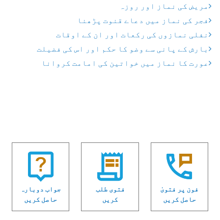
مریض کی نماز اور روزہ
فجر کی نماز میں دعاے قنوت پڑھنا
نفلی نمازوں کی رکعات اور ان کے اوقات
بارش کے پانی سے وضو کا حکم اور اس کی فضیلت
عورت کا نماز میں خواتین کی امامت کروانا
فون پر فتویٰ
فتوی طلب
جواب دوبارہ
حاصل کریں
کریں
حاصل کریں