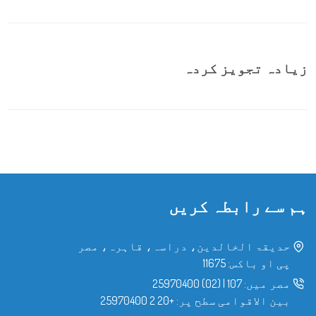
زیادہ تجویز کردہ
ہم سے رابطہ کریں
حدیقۃ الخالدین، دراسہ، قاہرہ، مصر
پی او باکس: 11675
مصر میں:
107
|
(02) 25970400
بین الاقوامی سطح پر:
+20 2 25970400