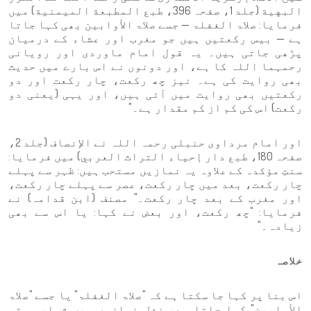
البهية (جلد 1، صفحہ 396، طبع المطبعة الميمنية) میں
فرمایا: صلاۃ الغفلۃ — جسے صلاۃ الأوابین بھی کہا جاتا
ہے — بیس رکعتیں ہیں جو مغرب اور عشاء کے درمیان
پڑھی جاتی ہیں۔ یہ قول امام ماوردی اور رویانی
رحمہما اللہ کا ہے، اور دونوں نے اس بارے میں حدیث
بھی روایت کی ہے۔ نیز چھ رکعت، چار رکعت اور دو
رکعتیں بھی روایت میں آئی ہیں، اور یہی (یعنی دو
رکعت) اس کی کم از کم مقدار ہے۔"
اور امام مرداوی حنبلی رحمہ اللہ نے الإنصاف (جلد 2،
صفحہ 180، طبع دار إحياء التراث العربي) میں فرمایا:
سنتِ مؤکدہ کے علاوہ یہ نمازیں مستحب ہیں: ظہر سے پہلے
چار رکعت، بعد میں چار رکعت، عصر سے پہلے چار رکعت،
اور مغرب کے بعد چار رکعت۔" مصنف (ابن قدامہ) نے
فرمایا: "چھ رکعت، اور بعض نے کہا: یا اس سے بھی
زیادہ۔"
خلاصہ
اس بنا پر کہا جا سکتا ہے کہ "صلاۃ الغفلۃ" یا جسے "صلاۃ
الأوابین" کہا جاتا ہے، نفل نمازوں میں شمار ہوتی