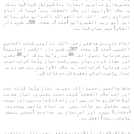
یعنی شارع نے اس پر ابھارا ہے؛ کیونکہ کہا گیا ہے کہ
یہ صلاۃ الأوابین اور صلاۃ الغفلۃ ہے،" جیسا کہ امام
نفراوی رحمہ اللہ نے الفواكه الدواني على رسالة
ابن أبي زيد القيرواني (جلد 1، صفحہ 198، طبع دار
الفكر) میں بیان کیا ہے۔
امام ماوردی شافعی رحمہ اللہ نے اپنی کتاب الحاوي
الكبير (جلد 2، صفحہ 287، طبع دار الكتب العلمية)
میں فرمایا: رسول اللہ ﷺ سے روایت ہے کہ آپ ﷺ مغرب
اور عشاء کے درمیان بیس رکعت نماز پڑھا کرتے تھے،
اور فرمایا کرتے تھے: 'یہ صلاۃ الأوابین ہے، جس نے یہ
نماز پڑھی، اس کی مغفرت کر دی جائے گی۔'
سلف صالحین رحمہم اللہ بھی یہ نماز پڑھا کرتے تھے
اور اسے 'صلاۃ الغفلۃ' کہتے تھے، یعنی وہ نماز جس سے
لوگ غافل ہو جاتے ہیں اور رات کے کھانے میں اور نیند
میں مشغول ہو جاتے ہیں۔ یہ تمام باتیں پسندیدہ
(مختار) ہیں، اور اس نماز پر مداومت (یعنی ہمیشہ
پڑھتے رہنا) افضل ہے۔"
شیخ الاسلام زکریا الأنصاری شافعی رحمہ اللہ نے الغرر