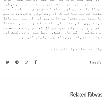
ہے۔ یہ شرعی طور پر مستحب اور پسندیدہ نماز ہے، اور
اس کا وقت مغرب اور عشاء کے درمیان ہے۔ اسے "نمازِ
غفلت" اس لیے کہا گیا کہ اس وقت لوگ رات کے کھانے میں
یا نیند میں مشغول ہو جاتے ہیں اور اس نماز سے غافل
رہتے ہیں۔ اس نماز کی رکعات کے بارے میں مختلف
اقوال وارد ہوئے ہیں: کم از کم دو رکعت، بعض کے
نزدیک کم از کم چار رکعت، اوسط تعداد چھ رکعت اور
زیادہ سے زیادہ بیس رکعتیں بیان کی گئی ہیں۔
والله سبحانه وتعالى أعلم.
Share this:
Related Fatwas