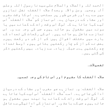
الحمد للہ والصلاۃ والسلام علی سیدنا رسول اللہ وعلى
آلہ وصحبہ ومن والاہ وبعد؛ صلاۃ الغفلۃ نفل نمازوں
میں سے ہے اور شرعی طور پر مستحب ہے۔ اس کا وقت مغرب
اور عشاء کے درمیان ہے۔ اس نماز کو "صلاۃ الغفلۃ" اس
لیے کہا جاتا ہے کہ لوگ اس وقت رات کے کھانے میں یا
سونے میں مشغول ہو جاتے ہیں، جس کی وجہ سے وہ اس
نماز سے غافل ہو جاتے ہیں۔ اس کی رکعات کی تعداد کے
بارے میں مختلف اقوال ہیں: کم از کم دو رکعت ہیں،
بعض نے کم از کم چار رکعتیں بتائی ہیں، اوسط تعداد
چھ رکعتیں ہے، جبکہ زیادہ سے زیادہ بیس رکعتیں ذکر
کی گئی ہیں۔
تفصیلات...
صلاۃ الغفلۃ کا مفہوم اور اس نام کی وجہ تسمیہ
صلاۃ الغفلۃ: وہ نماز ہے جو مغرب اور عشاء کے درمیان
ادا کی جاتی ہے۔ اسے "صلاۃ الغفلۃ" اس لیے کہا جاتا ہے
کہ لوگ اس وقت رات کے کھانے یا نیند میں مشغول ہو
جاتے ہیں، جس کے باعث وہ اس نماز کی ادائیگی سے غافل