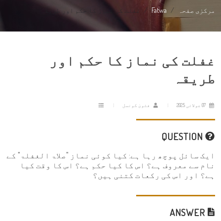
مرکزی صفحہ
Fatwa
غفلت کی نماز کا حکم اور طریقہ
غفلت کی نماز کا حکم اور
طریقہ
07 جولائی 2025
فتویٰ کونسل
QUESTION
ایک سائل پوچھ رہا ہے: کیا کوئی نماز "صلاۃ الغفلۃ" کے
نام سے معروف ہے؟ اس کا کیا حکم ہے؟ اس کا وقت کیا
ہے؟ اور اس کی رکعات کتنی ہیں؟
ANSWER