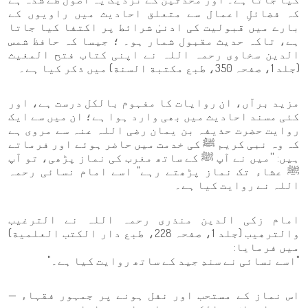
کہ فضائلِ اعمال سے متعلق احادیث میں راویوں کے
بارے میں قبولیت کی ادنیٰ شرائط پر اکتفا کیا جاتا
ہے، تاکہ حدیث مقبول شمار ہو۔ ؛ جیسا کہ حافظ شمس
الدین سخاوی رحمہ اللہ نے اپنی کتاب فتح المغيث
(جلد 1، صفحہ 350، طبع مكتبة السنة) میں ذکر کیا ہے۔
مزید برآں، ان روایات کا مفہوم بالکل درست ہے، اور
کئی مسند احادیث میں بھی وارد ہوا ہے؛ ان میں سے ایک
روایت حضرت حذیفہ بن یمان رضی اللہ عنہ سے مروی ہے
کہ وہ نبی کریم ﷺ کی خدمت میں حاضر ہوئے اور فرماتے
ہیں: ''میں نے آپ ﷺ کے ساتھ مغرب کی نماز پڑھی، تو آپ
ﷺ عشاء تک نماز پڑھتے رہے" اسے امام نسائی رحمہ
اللہ نے روایت کیا ہے۔
امام زکی الدین منذری رحمہ اللہ نے الترغیب
والترهیب (جلد 1، صفحہ 228، طبع دار الكتب العلمية)
میں فرمایا:
"اسے نسائی نے سندِ جید کے ساتھ روایت کیا ہے۔"
اس نماز کے مستحب اور نفل ہونے پر جمہور فقہاء —