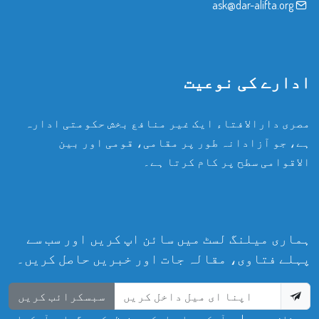
ask@dar-alifta.org
ادارے کی نوعیت
مصری دارالافتاء ایک غیر منافع بخش حکومتی ادارہ
ہے، جو آزادانہ طور پر مقامی، قومی اور بین
الاقوامی سطح پر کام کرتا ہے۔
ہماری میلنگ لسٹ میں سائن اپ کریں اور سب سے
پہلے فتاوی، مقالہ جات اور خبریں حاصل کریں۔
سبسکرائب کریں
پریشان مت ہوں! ہم آپ کی معلومات کو محفوظ رکھیں گے اور آپ کی ای