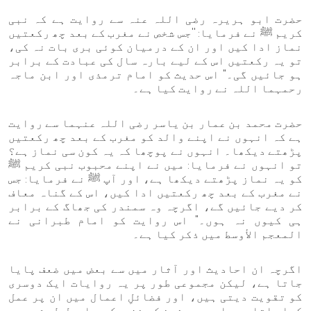
حضرت ابو ہریرہ رضی اللہ عنہ سے روایت ہے کہ نبی
کریم ﷺ نے فرمایا: ''جس شخص نے مغرب کے بعد چھ رکعتیں
نماز ادا کیں اور ان کے درمیان کوئی بری بات نہ کی،
تو یہ رکعتیں اس کے لیے بارہ سال کی عبادت کے برابر
ہو جائیں گی۔" اس حدیث کو امام ترمذی اور ابن ماجہ
رحمہما اللہ نے روایت کیا ہے۔
حضرت محمد بن عمار بن یاسر رضی اللہ عنہما سے روایت
ہے کہ انہوں نے اپنے والد کو مغرب کے بعد چھ رکعتیں
پڑھتے دیکھا۔ انہوں نے پوچھا کہ یہ کون سی نماز ہے؟
تو انہوں نے فرمایا: میں نے اپنے محبوب نبی کریم ﷺ
کو یہ نماز پڑھتے دیکھا ہے، اور آپ ﷺ نے فرمایا: جس
نے مغرب کے بعد چھ رکعتیں ادا کیں، اس کے گناہ معاف
کر دیے جائیں گے، اگرچہ وہ سمندر کی جھاگ کے برابر
ہی کیوں نہ ہوں۔" اس روایت کو امام طبرانی نے
المعجم الأوسط میں ذکر کیا ہے۔
اگرچہ ان احادیث اور آثار میں سے بعض میں ضعف پایا
جاتا ہے، لیکن مجموعی طور پر یہ روایات ایک دوسری
کو تقویت دیتی ہیں، اور فضائلِ اعمال میں ان پر عمل
کیا جاتا ہے۔ اور محدثین کے نزدیک یہ اصول طے شدہ ہے