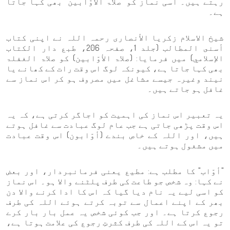
رہتے ہیں۔ اسی نماز کو "صلاۃ الأوّابین" بھی کہا جاتا
ہے۔
شیخ الاسلام زکریا الأنصاری رحمہ اللہ نے اپنی کتاب
أسنى المطالب (جلد 1، صفحہ 206، طبع دار الکتاب
الإسلامي) میں فرمایا: (صلاۃ الأوّابین) کو صلاۃ الغفلۃ
بھی کہا جاتا ہے، کیونکہ لوگ اس وقت رات کے کھانے یا
نیند وغیرہ جیسے مشاغل میں مصروف ہو کر اس نماز سے
غافل ہو جاتے ہیں۔
یہ تعبیر اس نماز کی اہمیت کو اجاگر کرتی ہے، کہ یہ
اس وقت پڑھی جاتی ہے جب عام لوگ عبادت سے غافل ہوتے
ہیں، اور اللہ کے خاص بندے (أوّابون) اس وقت عبادت
میں مشغول ہوتے ہیں۔
"أوّاب" کا مطلب ہے: مطیع یعنی فرمانبردار، اور بعض
نے کہا: وہ شخص جو طاعت کی طرف پلٹنے والا ہو۔ اس نماز
کو اسی لیے یہ نام دیا گیا کہ اس کا ادا کرنے والا دن
بھر کے اپنے اعمال سے توبہ کرتے ہوئے اللہ کی طرف
رجوع کرتا ہے۔ اور جب کوئی شخص یہ عمل بار بار کرے
تو یہ اس کے اللہ کی طرف کثرتِ رجوع کی علامت ہوتا ہے،