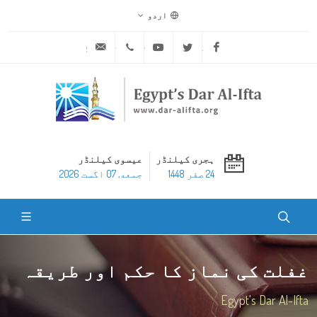
اردو
ask@dar-alifta.org
+20 2 25970400
Youtube
Twitter
Facebook
ہجری کیلنڈر
عیسوی کیلنڈر
24 صفر 1448
جمعه, 07 اگست 2026
غفلت کی نماز کا حکم اور طریقہ
Egypt's Dar Al-Ifta