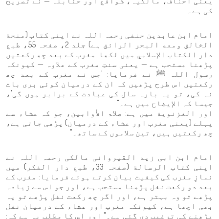
یعنی احناف، مالکیہ، شوافع اور حنابلہ — نے تصریح
کی ہے۔
امام ابن عابدین حنفی رحمہ اللہ نے اپنی کتاب (منحة
الخالق ومعه البحر الرائق ہے) جلد 2، صفحہ 55، طبع
دار الكتاب الإسلامي میں لکھا: مغرب کے بعد چھ رکعتیں
پڑھنا مستحب ہے — یعنی سنتِ مغرب کے علاوہ — کیونکہ
رسول اللہ ﷺ نے فرمایا: 'جس نے مغرب کے بعد چھ
رکعتیں اس طرح پڑھیں کہ ان کے درمیان کوئی بری بات
نہ کی، تو یہ بارہ سال کی عبادت کے برابر ہوں گی'،
جیسا کہ الإيضاح میں ہے۔"
اور الغزنوية میں ہے: صلاۃ الأوابین، جو کہ عشاء سے
پہلے (یعنی مغرب اور عشاء کے درمیان) پڑھی جاتی ہے،
چھ رکعتیں ہیں، تین سلاموں کے ساتھ۔"
امام ابن ابی زید القیروانی مالکی رحمہ اللہ نے
اپنی کتاب الرسالة (صفحہ 33، طبع دار الفكر) میں
نمازِ مغرب کی کیفیت بیان کرتے ہوئے فرمایا: مغرب کے
بعد دو رکعت نفل پڑھنا مستحب ہے، اور جو اس سے زیادہ
پڑھے تو وہ بہتر ہے، اور اگر چھ رکعت نفل پڑھے تو یہ
بھی اچھا ہے، کیونکہ مغرب اور عشاء کے درمیان نفل
پڑھنے کی ترغیب دی گئی ہے۔" اور اس کا مطلب یہ ہے کہ: