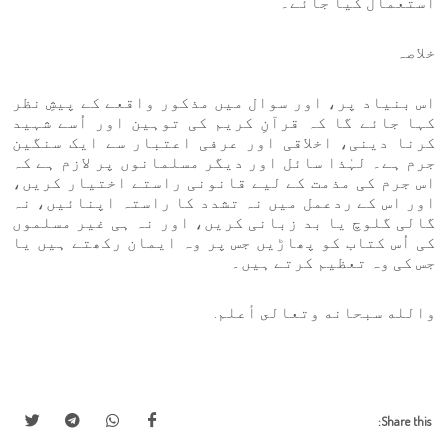
استعمال کیا جائے۔
خلاصہ
اس بنیاد پر، اور سوال میں مذکور واقعے کے پیشِ نظر
کہا جائے گا کہ قرآنِ کریم کی توہین اور اُسے شہید
کرنا دینی، اخلاقی اور عرفی اعتبار سے ایک سنگین
جرم ہے۔ لہٰذا سائل اور دیگر مسلمانوں پر لازم ہے کہ
اس جرم کی مذمت کے لیے قانونی راستے اختیار کریں،
اور اس کے ردعمل میں نہ تشدد کا راستہ اپنائیں، نہ
گالی گلوچ یا بد زبانی کریں، اور نہ ہی غیر مسلموں
کی اُس کتاب کو پھاڑیں جس پر وہ ایمان رکھتے ہیں یا
جس کی وہ تعظیم کرتے ہیں۔
والله سبحانه وتعالى أعلم.
Share this: