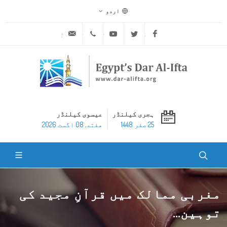
اردو
ask@dar-alifta.org
+20 2 25970400
Youtube
Twitter
Facebook
ہجری کیلنڈر
عیسوی کیلنڈر
25 صفر 1448
هفته, 08 اگست 2026
مغربی ممالک میں قرآنِ مجید کی
توہین...