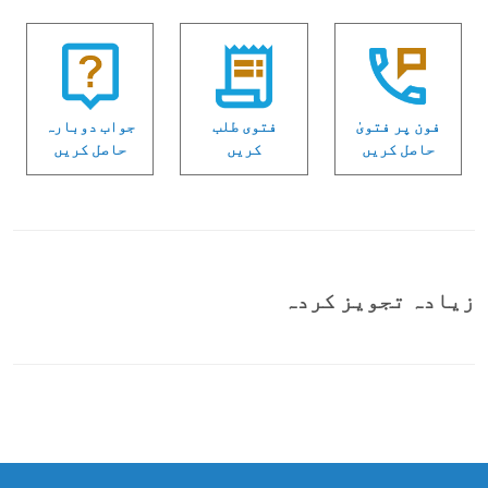
فون پر فتویٰ
فتوی طلب
جواب دوبارہ
حاصل کریں
کریں
حاصل کریں
زیادہ تجویز کردہ