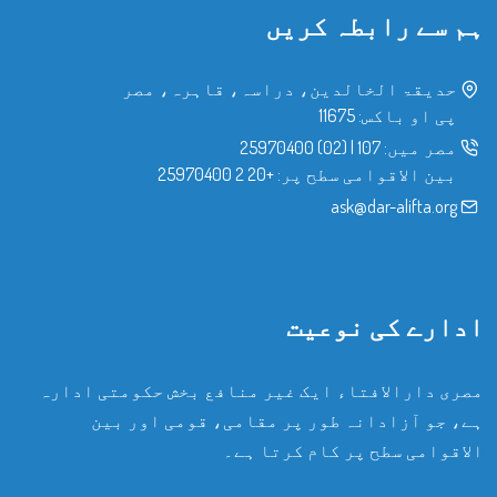
ہم سے رابطہ کریں
حدیقۃ الخالدین، دراسہ، قاہرہ، مصر
پی او باکس: 11675
مصر میں:
107
|
(02) 25970400
بین الاقوامی سطح پر:
+20 2 25970400
ask@dar-alifta.org
ادارے کی نوعیت
مصری دارالافتاء ایک غیر منافع بخش حکومتی ادارہ
ہے، جو آزادانہ طور پر مقامی، قومی اور بین
الاقوامی سطح پر کام کرتا ہے۔