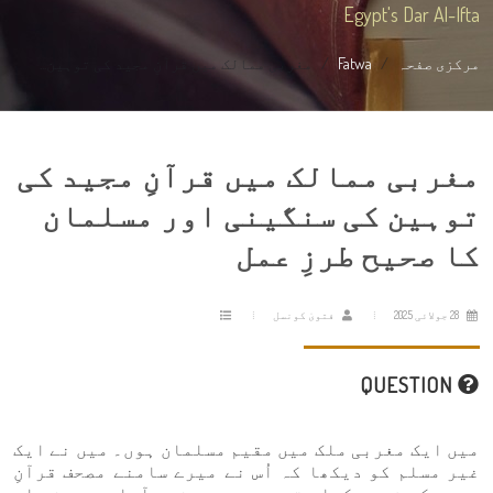
Egypt's Dar Al-Ifta
مرکزی صفحہ
Fatwa
مغربی ممالک میں قرآنِ مجید کی توہین...
مغربی ممالک میں قرآنِ مجید کی
توہین کی سنگینی اور مسلمان
کا صحیح طرزِ عمل
28 جولائی 2025
فتویٰ کونسل
QUESTION
میں ایک مغربی ملک میں مقیم مسلمان ہوں۔ میں نے ایک
غیر مسلم کو دیکھا کہ اُس نے میرے سامنے مصحف قرآنِ