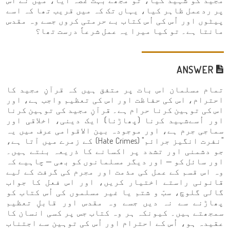
مجید کو شہید کیا، تو مجھے بہت غصہ آیا، میں نے اس
پر ردعمل ظاہر کیا، یہاں تک کہ میں قریب تھا کہ اسے
پیٹوں اور اُس کی اُس کتاب بے حرمتی کروں جسے وہ مقدس
مانتا ہے۔ تو کیا میرا یہ عمل شرعاً درست تھا؟
ANSWER
تمام مسلمان اس بات پر متفق ہیں کہ قرآنِ مجید کا
احترام، اس کی حفاظت اور اس کی تعظیم واجب ہے، اور
اس کی توہین کرنا حرام ہے۔ قرآنِ مجید کی توہین کرنا
اور اُسےشہید کرنا (پھاڑنا) ایک دینی، اخلاقی اور
سماجی جرم ہے، اور موجودہ بین الاقوامی عرف میں یہ
"نفرت انگیز جرائم" (Hate Crimes) کے زمرے میں آتا ہے،
جو دشمنی اور تشدد پر اکسانے کا ذریعہ بنتے ہیں۔
اور سائل کو — اور دیگر مسلمانوں کو بھی — چاہیے کہ
وہ اس قسم کے عمل کی مذمت اور مجرم کی گرفت کے لیے
قانونی راستے اختیار کریں، اور اس فعل کا جواب
گالی گلوچ، سبّ و شتم یا غیر مسلموں کی اُس کتاب کو
پھاڑنے سے نہ دیں جسے وہ مقدس اور قابلِ تعظیم
سمجھتے ہیں۔ کیونکہ ہر وہ کتاب جس پر کسی انسان کا
عقیدہ ہو، اُس کے احترام اور اُس کی توہین سے اجتناب