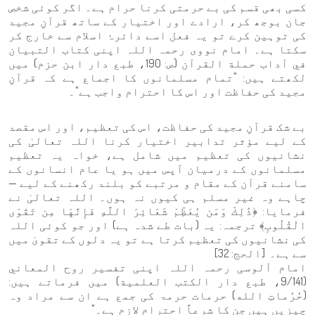
کسی بھی قسم کی بے حرمتی کرنا حرام ہے۔ اگر کوئی شخص
جان بوجھ کر، ارادے اور اختیار کے ساتھ قرآنِ مجید
کی توہین کرے تو یہ فعل اسے دائرۂ اسلام سے خارج کر
سکتا ہے۔ امام نووی رحمہ اللہ اپنی کتاب التبيان
في آداب حملة القرآن (ص: 190، طبع دار ابن حزم) میں
لکھتے ہیں: "تمام مسلمانوں کا اجماع ہے کہ قرآنِ
مجید کی حفاظت اور اس کا احترام واجب ہے"۔
بے شک قرآنِ مجید کی حفاظت، اس کی تعظیم، اور اس مقصد
کے لیے مؤثر تدابیر اختیار کرنا اللہ تعالیٰ کی
نشانیوں کی تعظیم میں شامل ہے، خواہ یہ تعظیم
مسلمانوں کے درمیان آپس میں ہو یا عام انسانوں کے
سامنے قرآن کے مقام و مرتبے کو بلند رکھنے کے لیے —
چاہے وہ غیر مسلم ہی کیوں نہ ہوں۔ اللہ تعالیٰ نے
فرمایا: ﴿ذَٰلِكَ وَمَن يُعَظِّمْ شَعَائِرَ اللَّهِ فَإِنَّهَا مِن تَقْوَى
الْقُلُوبِ﴾ ترجمہ: یہ (بات طے شدہ ہے) اور جو کوئی اللہ
کی نشانیوں کی تعظیم کرتا ہے تو یہ دلوں کے تقویٰ میں
سے ہے۔ [الحج: 32]
امام آلوسی رحمہ اللہ اپنی تفسیر روح المعاني
(9/141، طبع دار الكتب العلمية) میں فرماتے ہیں:
(حُرُماتِ الله) حرمات حرمۃ کی جمع ہے ان سے مراد وہ
چیزیں ہیں جن کا شرعاً احترام لازم ہے۔"