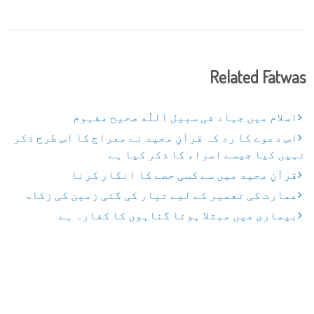
Related Fatwas
اسلام میں جہاد فی سبیل اللّٰه صحیح مفہوم
اس دعوے کا رد کہ قرآنِ مجید نے معراج کا اس طرح ذکر
نہیں کیا جیسے اسراء کا ذکر کیا ہے
قرآنِ مجید میں سے کسی حصے کا انکار کرنا
عمارت کی تعمیر کے لیے تیار کی گئی زمین کی زکاۃ
بیماری میں مبتلا ہونا گناہوں کا کفارہ ہے: