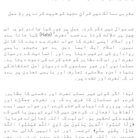
مغربی ممالک میں قرآنِ مجید کو شہید کرنے پر ردِّ عمل
جب سوال میں ذکر کردہ عمل پر غور کیا جائے، تو یہ اس
چیز پر دلالت کرتا ہے جسے "نفرت" (Hate) کہا جاتا ہے،
اور اسلام ایسی نفرت کا جواب نفرت سے دینے کا قائل
نہیں۔ اسلام ایک ایسا دین ہے جو محبت، باہمی
رواداری کی ترغیب دیتا ہے اور انسانیت کے درمیان
نفرت اور اس کے مظاہر کو ختم کرنے کی دعوت دیتا ہے۔
مسلمانوں اور غیر مسلموں کے درمیان اصل تعلقات کی
بنیاد امن، سلامتی، تعارف اور باہمی تعاون پر ہے،
نہ کہ نفرت اور تشدد پر۔
لہٰذا اگر کوئی غیر مسلم نفرت اور دشمنی کا مظاہرہ
کرے، تو مسلمان کا فرض ہے کہ وہ نفرت، جھگڑے اور
کینہ پروری کے اسباب کو ختم کرے، اور جواب میں ایسے
الفاظ یا افعال نہ کرے جن میں گالی، توہین یا کسی کے
عقیدے کی تحقیر ہو۔ اس لیے کہ اللہ تعالیٰ نے فرمایا:
﴿وَلَا تَسُبُّوا الَّذِينَ يَدْعُونَ مِنْ دُونِ اللَّهِ فَيَسُبُّوا اللَّهَ
عَدْوًا بِغَيْرِ عِلْمٍ﴾ ترجمہ: اور تم انہیں گالی مت دو
جنہیں وہ اللہ کے سوا پکارتے ہیں، ورنہ وہ بھی