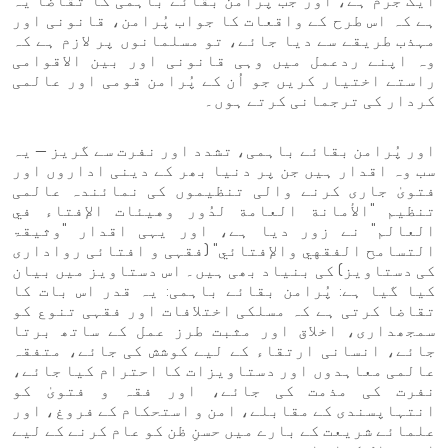
ایک جرم ہے، اور جب پُرامن بقائے باہمی کا تقاضا یہ
ہے کہ اس طرح کے واقعات کا جواب پُرامن، قانونی اور
مہذب طریقے سے دیا جائے، تو مسلمانوں پر لازم ہے کہ
وہ اپنے ردعمل میں وہی قانونی اور بین الاقوامی
راستے اختیار کریں جو اُن کے پُرامن قومی اور عالمی
کردار کی ترجمانی کرتے ہوں۔
اور پُرامن بقائے باہمی، تشدد اور نفرت سے گریز — یہ
سب وہ اقدار ہیں جن پر دنیا بھر کے دینی اداروں اور
فتویٰ جاری کرنے والی تنظیموں کی نمائندہ عالمی
تنظیم "الأمانة العامة لدُور وهيئات الإفتاء في
العالم" نے زور دیا ہے، اور یہی اقدار "وثیقۃ
التسامح الفقهي والإفتائي" (فقہی و افتائی رواداری
کی دستاویز) کی بنیاد بھی ہیں۔ اس دستاویز میں بیان
کیا گیا ہے: پُرامن بقائے باہمی: یہ قدر اس بات کا
تقاضا کرتی ہے کہ مسلکی اختلافات اور فقہی تنوع کو
سمجھداری، اخلاق اور مثبت طرز عمل کے ساتھ برتا
جائے، انسانی ارتقاء کے لیے کوشش کی جائے، متفقہ
عالمی معاہدوں اور دستاویزات کا احترام کیا جائے،
نفرت کی مذمت کی جائے، اور فقہ و فتویٰ کو
انتہاپسندی کے مقابلے، امن و استحکام کے فروغ، اور
علمائے شریعت کے بارے میں حسنِ ظن کو عام کرنے کے لیے