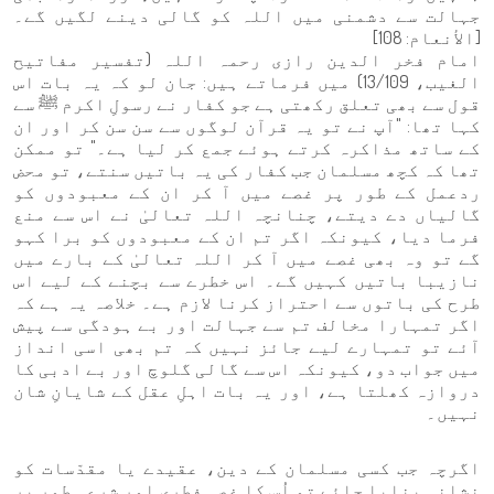
جہالت سے دشمنی میں اللہ کو گالی دینے لگیں گے۔
[الأنعام: 108]
امام فخر الدین رازی رحمہ اللہ (تفسیر مفاتيح
الغيب، 13/109) میں فرماتے ہیں: جان لو کہ یہ بات اس
قول سے بھی تعلق رکھتی ہے جو کفار نے رسولِ اکرم ﷺ سے
کہا تھا: "آپ نے تو یہ قرآن لوگوں سے سن سن کر اور ان
کے ساتھ مذاکرہ کرتے ہوئے جمع کر لیا ہے۔" تو ممکن
تھا کہ کچھ مسلمان جب کفار کی یہ باتیں سنتے، تو محض
ردعمل کے طور پر غصے میں آ کر ان کے معبودوں کو
گالیاں دے دیتے، چنانچہ اللہ تعالیٰ نے اس سے منع
فرما دیا، کیونکہ اگر تم ان کے معبودوں کو برا کہو
گے تو وہ بھی غصے میں آ کر اللہ تعالیٰ کے بارے میں
نازیبا باتیں کہیں گے۔ اس خطرے سے بچنے کے لیے اس
طرح کی باتوں سے احتراز کرنا لازم ہے۔ خلاصہ یہ ہے کہ
اگر تمہارا مخالف تم سے جہالت اور بے ہودگی سے پیش
آئے تو تمہارے لیے جائز نہیں کہ تم بھی اسی انداز
میں جواب دو، کیونکہ اس سے گالی گلوچ اور بے ادبی کا
دروازہ کھلتا ہے، اور یہ بات اہلِ عقل کے شایانِ شان
نہیں۔
اگرچہ جب کسی مسلمان کے دین، عقیدے یا مقدّسات کو
نشانہ بنایا جائے تو اُس کا غصہ فطری اور شرعی طور پر