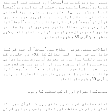
تمیم اسے زیر کے ساتھ (مِصحف) اور قبیلہ قیس اسے پیش
کے ساتھ (مُصحف) پڑھتے ہیں۔ جبکہ کس نے اسے زبر (مَصحف)
کے ساتھ پڑھا ہو اس کا ذکر نہیں ملتا، یہ صرف لَحیانی
نے کسائی سے نقل کیا ہے۔ امام ازہری فرماتے ہیں:
قرآن کو "مصحف" اس لیے کہا جاتا ہے کہ اسے "أصحف" کیا
گیا ہے، یعنی مختلف مکتوب صحیفوں کو ایک جگہ دو
جلدوں کے درمیان جمع کر دیا گیا ہے۔ لسان العرب لابن
منظور، ج: 9، ص: 186، طبع دار صادر۔
اصطلاحی معنی: شرعی اصطلاح میں "مصحف" اُس چیز کو کہا
جاتا ہے جس میں اللہ تعالیٰ کا کلام دو جلدوں کے
درمیان لکھا ہوا ہو۔ یہ تعریف اُس صورت میں صادق آتی
ہے جب پورا قرآن موجود ہو، اور اس پر بھی جب کچھ حصہ
ہو — جیسے ایک حزب — بشرطیکہ عرفاً اُسے "مصحف" کہا
جاتا ہو۔ حاشیۃ القلیوبی علی شرح المحلی للمنہاج،
ج: 1، ص: 39، طبع دار الفكر۔
مصحف کے احترام اور اس کی تعظیم کا وجوب
تمام مسلمان اس بات پر متفق ہیں کہ قرآنِ مجید کا
احترام، اس کی حفاظت اور تعظیم واجب ہے، اور اس کی