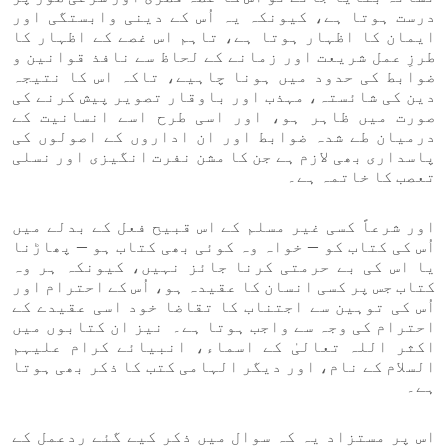
درست ہوتا ہے، کیونکہ یہ اُس کے دینی وابستگی اور
ایمان کا اظہار ہوتا ہے، تاہم اس غصے کے اظہار کا
طرزِ عمل شریعت اور زمانے کے لحاظ سے نافذ قوانین و
ضوابط کی حدود میں ہونا چاہیے، تاکہ اس کا نتیجہ
دین کی شائستہ، مہذب اور باوقار تصویر پیش کرنے کی
صورت میں ظاہر ہو، اور اسی طرح اسے انسانیت کے
درمیان طے شدہ ضوابط اور ان اداروں کے اصولوں کی
پاسداری بھی لازم ہے جن کا مشن نفرت انگیزی اور نسلی
تعصب کا خاتمہ ہے۔
اور شرعاً کسی غیر مسلم کے اس قبیح فعل کے بدلے میں
اُس کی کتاب کو — خواہ وہ کوئی بھی کتاب ہو — پھاڑنا
یا اس کی بے حرمتی کرنا جائز نہیں، کیونکہ ہر وہ
کتاب جس پر کسی انسان کا عقیدہ ہو، اُس کے احترام اور
اُس کی توہین سے اجتناب کا تقاضا خود اسی عقیدے کے
احترام کی وجہ سے واجب ہوتا ہے۔ نیز ان کتابوں میں
اکثر اللہ تعالیٰ کے اسماء، انبیائے کرام علیہم
السلام کے نام، اور دیگر الہامی کتب کا ذکر بھی ہوتا
ہے۔
اس پر مستزاد یہ کہ سوال میں ذکر کیے گئے ردعمل کے