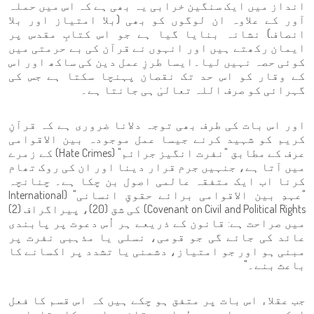
انداز میں ایک سنگین خرابی یہ بھی ہے کہ اس میں حملہ
آور کے علاوہ ان لوگوں کو بھی (بلا امتیاز اور بلا
انصاف) نشانہ بنایا گیا ہے جو اس کتابِ مقدس پر
ایمان رکھتے ہیں اور انہوں نے قرآن کی بے حرمتی میں
کوئی حصہ نہیں لیا۔ایسا طرزِ عمل دین کی ساکھ اور اس
کے وقار کو اس حد تک نقصان پہنچا سکتا ہے جس کی
گہرائی کو صرف اللہ تعالیٰ ہی جانتا ہے۔
اور اس بات کی طرف بھی توجہ دلانا ضروری ہے کہ قرآنِ
کریم کو شہید کرنے جیسا عمل موجودہ بین الاقوامی
عرف کے مطابق "نفرت انگیز جرائم" (Hate Crimes) کے زمرے
میں آتا ہے، جنہیں جرم قرار دینا اور ان کی روک تھام
کرنا اب ایک متفقہ عالمی اصول بن چکا ہے۔ چنانچہ
"عہدِ بین الاقوامی برائے حقوقِ انسانی" (International
Covenant on Civil and Political Rights) کی شق (20)، پیراگراف (2)
میں صراحت ہے: قانون کے ذریعے ہر اُس دعوت پر پابندی
عائد کی جائے گی جو قومی، نسلی یا مذہبی نفرت پر
مبنی ہو اور جو امتیاز، دشمنی یا تشدد پر اکسانے کا
باعث بنے۔"
جب عقلاء اس بات پر متفق ہو چکے ہیں کہ اس قسم کا فعل