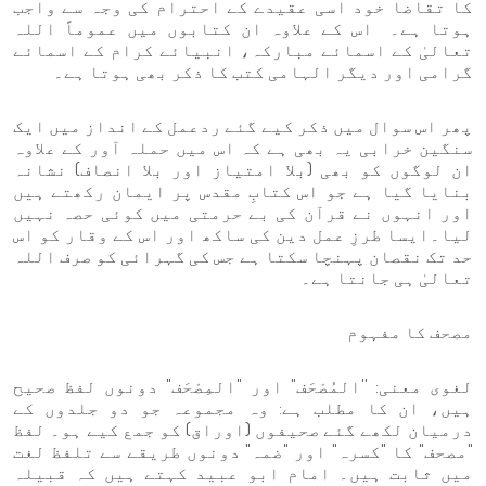
کا تقاضا خود اسی عقیدے کے احترام کی وجہ سے واجب
ہوتا ہے۔ اس کے علاوہ ان کتابوں میں عموماً اللہ
تعالیٰ کے اسمائے مبارکہ، انبیائے کرام کے اسمائے
گرامی اور دیگر الہامی کتب کا ذکر بھی ہوتا ہے۔
پھر اس سوال میں ذکر کیے گئے ردعمل کے انداز میں ایک
سنگین خرابی یہ بھی ہے کہ اس میں حملہ آور کے علاوہ
ان لوگوں کو بھی (بلا امتیاز اور بلا انصاف) نشانہ
بنایا گیا ہے جو اس کتابِ مقدس پر ایمان رکھتے ہیں
اور انہوں نے قرآن کی بے حرمتی میں کوئی حصہ نہیں
لیا۔ایسا طرزِ عمل دین کی ساکھ اور اس کے وقار کو اس
حد تک نقصان پہنچا سکتا ہے جس کی گہرائی کو صرف اللہ
تعالیٰ ہی جانتا ہے۔
مصحف کا مفہوم
لغوی معنی: ''المُصْحَف" اور "المِصْحَف" دونوں لفظ صحیح
ہیں، ان کا مطلب ہے: وہ مجموعہ جو دو جلدوں کے
درمیان لکھے گئے صحیفوں (اوراق) کو جمع کیے ہو۔ لفظ
"مصحف" کا "کسرہ" اور "ضمہ" دونوں طریقے سے تلفظ لغت
میں ثابت ہیں۔ امام ابو عبید کہتے ہیں کہ قبیلہ