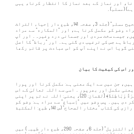
نا، اور نماز کے بعد نماز کا انتظار کرنا، یہی
ہے) (مسلم)۔
امام نووی رحمہ اللہ نے اپنی کتاب "شرح صحیح مسلم" (جلد 3، صفحہ 141، طبع دار إحياء التراث
راد وضو کو مکمل کرنا ہے، اور "المكاره" سے مراد
یں، جیسے سخت سردی اور جسمانی درد وغیرہ۔ اور آپ
وہی رباط ہے جس کی ترغیب دی گئی ہے۔ اور "رباط" کا اصل
ی گویا اس نے اپنے آپ کو اس عبادت پر قائم رکھا
ر اس کی کیفیت کا بیان
ہیں، جن میں سے ایک معنی ہے: مکمل کرنا اور پورا
یعنی مکمل اور بھرپور ۔ اسی سے اللہ تعالیٰ کے اس
فرمان کا مطلب ہے: ﴿وَأَسْبَغَ عَلَيْكُمْ نِعَمَهُ ظَاهِرَةً وَبَاطِنَةً﴾ [لقمان: 20]، یعنی: اللہ نے تم پر اپنی
 دی ہیں۔ پس وضو میں "إسباغ" سے مراد ہے: وضو کو
مکمل اور کامل طور پر کرنا، جیسا کہ امام رازی کی کتاب "مختار الصحاح" (ص: 141، طبع: المكتبة
امام بغوی رحمہ اللہ نے اپنی تفسیر "معالم التنزيل" (جلد 6، صفحہ 290، طبع دار طیبہ) میں