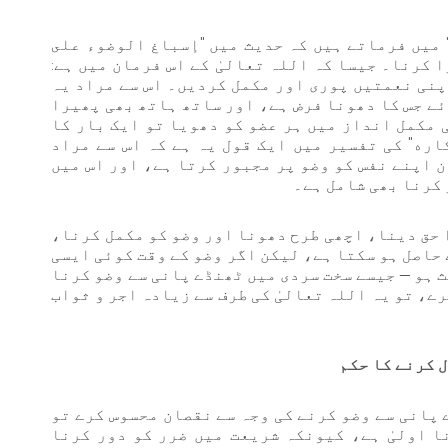
 میں فرماتے ہیں کہ حدیث میں "إسباغ الوضوء على
 کرنا۔ جیسا کہ اللہ تعالیٰ کے اس فرمان میں ہے:
 تم پر اپنی نعمتیں پوری اور مکمل کردیں۔ اس سے مراد یہ
ئے جس کا دھونا فرض ہے، اور ساتھ ہاتھ بھی پھیرا
 مکمل انداز میں ہر عضو کو دھویا تو ایک بار کا
اره" کی تفسیر میں ایک قول یہ ہے کہ اس سے مراد
ن اپنے نفس کو وضو پر مجبور کرتا ہے، اور اس میں
 کرنا بھی شامل ہے۔
ا حق دینا، اچھی طرح دھونا اور وضو کو مکمل کرنا،
 حاصل ہو سکتا ہے، لیکن اگر وضو کے وقت کوئی ایسی
 ہو — جیسے سخت سردی میں ٹھنڈے پانی سے وضو کرنا
رے، تو یہ اللہ تعالیٰ کی طرف سے زیادہ اجر و ثواب
 کرنے کا حکم
 پانی سے وضو کرنے کی وجہ سے نقصان محسوس کرے تو
 اولیٰ ہے، کیونکہ شریعت میں ضرر کو دور کرنا