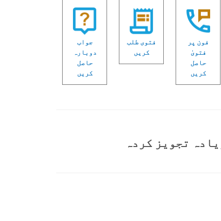
فون پر
فتوی طلب
جواب
فتویٰ
کریں
دوبارہ
حاصل
حاصل
کریں
کریں
یادہ تجویز کردہ