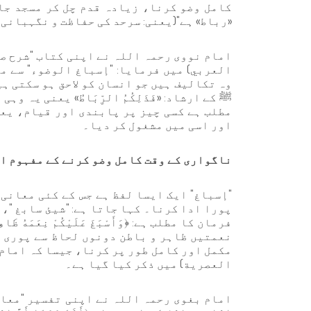
کامل وضو کرنا، زیادہ قدم چل کر مسجد جا
«رباط» ہے"(یعنی: سرحد کی حفاظت و نگہبانی 
العربي) میں فرمایا: "إسباغ الوضوء" سے م
وہ تکالیف ہیں جو انسان کو لاحق ہو سکتی ہ
ﷺ کے ارشاد: «فَذَلِكُمُ الرِّبَاطُ» یعنی یہ 
مطلب ہے کسی چیز پر پابندی اور قیام، یعن
اور اسی میں مشغول کر دیا۔
ناگواری کے وقت کامل وضو کرنے کے مفہوم او
"إسباغ" ایک ایسا لفظ ہے جس کے کئی معانی 
پورا ادا کرنا۔ کہا جاتا ہے: "شیئ سابغ "، 
نعمتیں ظاہر و باطن دونوں لحاظ سے پوری کر
العصرية) میں ذکر کیا گیا ہے۔