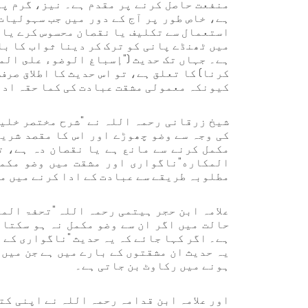
منفعت حاصل کرنے پر مقدم ہے۔ نیز، گرم پا
ہے، خاص طور پر آج کے دور میں جب سہولیات
استعمال سے تکلیف یا نقصان محسوس کرے یا ا
میں ٹھنڈے پانی کو ترک کر دینا ثواب کا با
ہے۔ جہاں تک حدیث ("إسباغ الوضوء على الم
کرنا) کا تعلق ہے، تو اس حدیث کا اطلاق صرف
کیونکہ معمولی مشقت عبادت کی کما حقہ ادا
کی وجہ سے وضو چھوڑے اور اس کا مقصد شریعت
مکمل کرنے سے مانع ہے یا نقصان دہ ہے، ت
المكاره"ناگواری اور مشقت میں وضو مکمل 
مطلوبہ طریقے سے عبادت کے ادا کرنے میں م
حالت میں اگر ان سے وضو مکمل نہ ہو سکتا 
ہے۔ اگر کہا جائے کہ یہ حدیث "ناگواری کے ب
یہ حدیث ان مشقتوں کے بارے میں ہے جن میں 
ہونے میں رکاوٹ بن جاتی ہے۔