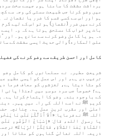
برداشت مشقت کا سامنا ہو، جیسے سخت سردی
میں وضو کرنا جب طبیعت سستی کی وجہ سے کچھ
ہو اور اس سے کسی قسم کا ضرر یا نقصان نہ 
کرنے میں ضرر (نقصان) ہو تو اس کے لیے گرم
بات پر ثواب کا مستحق ہوتا ہے کہ وہ ایسے 
دہ ہو یا کامل وضو کرنے سے مانع ہو۔ اور "
على المكاره) والی حدیث ایسی مشقت کے ساتھ
کامل اور احسن طریقے سے وضو کرنے کی فضیلت
شریعتِ مطہرہ نے مسلمانوں کو کامل وضو 
ترغیب دی ہے، اور اس عمل کو ایسی عظیم عب
کو مٹا دیتا ہے، لغزشوں کو معاف فرما دی
ہے؛ خصوصاً جب سرد موسم میں ٹھنڈا پانی ا
کے باوجود بندہ وضو کا اہتمام کرتا ہے۔ یہ
کریم ﷺ نے اسے اللہ کی راہ میں پہرہ دینے 
اعلیٰ اور مقرب ترین عمل ہے۔ چنانچہ حضر
اللہ ﷺ نے فرمایا: «أَلاَ أَدُلُّكُمْ عَلَى مَا يَمْحُو 
يا رسول الله، قال: «إِسْبَاغُ الْوُضُوءِ عَلَى الْمَ
الصَّلَاةِ بَعْدَ الصَّلاَةِ، فَذَلِكُمُ الرِّبَ
ذریعہ اللہ تعالیٰ گناہوں کو مٹاتا اور 