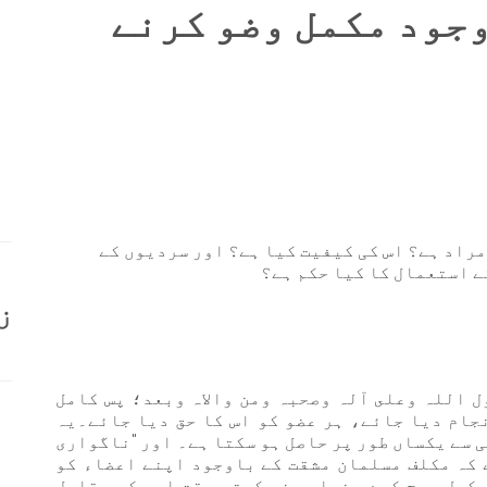
وجود مکمل وضو کرنے
راد ہے؟ اس کی کیفیت کیا ہے؟ اور سردیوں کے
ے استعمال کا کیا حکم ہے؟
ز
ل اللہ وعلى آلہ وصحبہ ومن والاہ وبعد؛ پس کامل
نجام دیا جائے، ہر عضو کو اس کا حق دیا جائے۔یہ
 سے یکساں طور پر حاصل ہو سکتا ہے۔ اور "ناگواری
 کہ مکلف مسلمان مشقت کے باوجود اپنے اعضاء کو
کمل مسح کرے، خواہ وضو کرتے وقت اسے کسی قابلِ