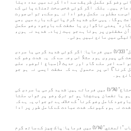
نی وضو کو مکمل طریقے سے ادا کرنے میں مدد دیتا
 عام ہیں۔ بلکہ اگر کوئی شخص سخت ٹھنڈے پانی کے
س سے مطلوبہ مکمل وضو ادا نہ ہو سکے، تو اس صورت
عث ہوگا۔ یہی حکم شدید گرم پانی کے بارے میں بھی
كاره" یعنی ناگواری یا مشقت کے باوجود وضو مکمل
 اُن مشقتوں پر ہوتا ہے جو بہت زیادہ شدید نہ ہوں،
ئیگی میں مانع نہیں ہوتی۔
شیخ زرقانی رحمہ اللہ نے "شرح مختصر خلیل" (1/33) میں فرمایا: اگر کوئی شدید گرمی یا سردی
 کی پیروی ہو، مثلاً اس وجہ سے کہ یہ شدت وضو کے
و اسے اجر ملے گا، اور حدیث (إسباغ الوضوء على
کرنا") اس پر محمول ہے کہ مشقت ایسی نہ ہو جو
انع ہو۔
علامہ ابن حجر ہیتمی رحمہ اللہ "تحفۃ المحتاج" (1/74) میں فرماتے ہیں: شدید گرمی یا سردی کی
ہو یا نقصان پہنچتا ہو تو ترکِ وضو پر ثواب ملتا
اوجود کامل وضو کرنا" کے خلاف ہے تو جواب یہ ہے کہ
شدت نہ ہو، کیونکہ شدت عبادت کے کامل طور پر ادا
اور علامہ ابن قدامہ رحمہ اللہ نے اپنی کتاب "المغني" (1/14) میں فرمایا: پاک چیز کے ساتھ گرم