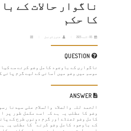
ناگوار حالات کے با
کا حکم
05 اگست 2025
فتویٰ کونسل
QUESTION
ناگواری کے باوجود کامل وضو کرنے سے کیا م
موسم میں وضو میں آسانی کے لیے گرم پانی ک
ANSWER
الحمد للہ والصلاۃ والسلام علی سیدنا رسو
وضو کا مطلب یہ ہے کہ اسے مکمل طور پر ا
کامل وضو ٹھنڈے اور گرم دونوں طرح کے پانی
کے باوجود کامل وضو کرنے" کا مطلب یہ ہے
اچھی طرح دھوئے، اپنے سر اور کانوں کا م