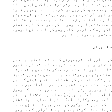
 میں ٹھنڈے پانی سے وضو کرنا، یا کسی ایسی حالت
 بوجھ محسوس کر رہی ہو۔ شرط یہ ہے کہ وضو پر قدرت
ہو۔اور اگر کسی کو سردیوں میں ٹھنڈے پانی سے وضو
 پانی کا استعمال زیادہ مناسب ہے، بلکہ وہ شخص اس
سخت ٹھنڈے پانی سے وضو نہ کرے جو اس کے لیے نقصان
ناگواری کے باوجود کامل وضو کرنا" (إسباغ الوضوء
 مخصوص ہے جو شدید نہ ہو۔
 کا بیان
کرنے اور اسے خوبصورتی کے ساتھ انجام دینے کی
ادت قرار دیا ہے جس کے ذریعے اللہ تعالیٰ گناہوں
تا ہے، اور بندے کے درجات کو جنت میں بلند کرتا
عضائے وضو کو چھوتا ہے، یا جب کسی عضو میں تکلیف
اں تک کہ اس عمل کی عظمت اس حد تک پہنچتی کہ نبی
(رباط) کے عمل سے تشبیہ دی، جو عبادات میں سب سے
ت ابوہریرہ رضی اللہ عنہ سے روایت ہے کہ رسول
اللهُ بِهِ الْخَطَايَا وَيَرْفَعُ بِهِ الدَّرَجَاتِ؟» قالوا: بلى
كَارِهِ، وَكَثْرَةُ الْخُطَا إِلَى الْمَسَاجِدِ، وَانْتِظَارُ
اطُ» ترجمہ: " کیا میں تم لوگوں کو ایسی چیز نہ بتاؤں جس کے
درجات بلند کرتا ہے، وہ ہے: ناگواری کے باوجود