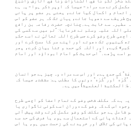
خَّرَ لَكُمْ مَا فِي السَّمَاوَاتِ وَمَا فِي الْأَرْضِ وَأَسْبَغَ
و مکمل کرنے سے مراد – جیسا کہ اوپر ذکر ہوا – یہ ہے
 اتمام و اکمال کیا جائے، یعنی ہر عضو پر پانی
ح طریقے سے دھویا جائے، یہاں تک کہ ہر عضو کو اس
یہ مطہرہ سے ثابت ہے۔چنانچہ حضرت رفاعہ بن رافع
لی اللہ علیہ وسلم نے فرمایا: ”تم میں سے کسی کی
 اچھی طرح وضو کرے جس طرح اللہ تعالیٰ نے اسے حکم
تھ کہنیوں تک دھوئے اور اپنے سر کا مسح کرے اور
كبر» کہے، اور اللہ کی حمد و ثنا بیان کرے، پھر
و اسے پڑھے۔'' اس حدیث کو امام ابوداؤد اور امام
رَهَة" کی جمع ہے، اور اس سے مراد وہ چیز ہے جو انسان
ُرْه" اور "كَرْه" دونوں کا مطلب ہے: مشقت، جیسا کہ
یہ ہے کہ مکلف شخص وضو کے تمام اعضا کو اچھی طرح
وجود اس کے کہ وضو کے دوران اسے کوئی ناگواری یا
و شامل ہے جو مکلف کو وضو مکمل کرتے وقت پیش آتی
 ٹھنڈے پانی کے استعمال سے ہو، یا فرض کی حد سے
پانی کی تلاش اور خریدنے کی زحمت میں ہو، یا اس