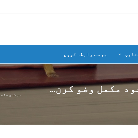
تاوی
ہم سے رابطہ کریں
د مکمل وضو کرن...
مرکزی صفحہ