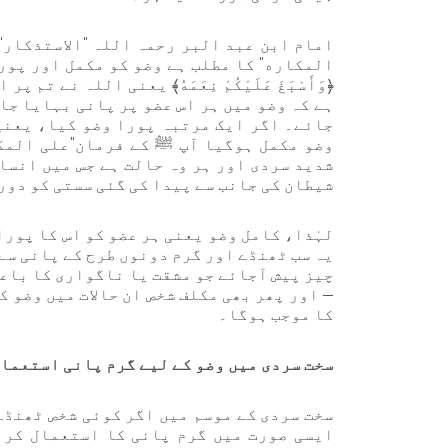
امام ابن عبد البر رحمہ اللہ "الاستذکار"
المكاره" کا مطلب ہے وضو کو مکمل اور پورا
﴿وَأَسْبَغَ عَلَيْكُمْ نِعَمَهُ﴾ یعنی اللہ نے
ہے کہ وضو میں ہر اس عضو پر پانی بہایا جا
جائے۔ اگر ایک مرتبہ پورا وضو کیا، یعنی
وضو مکمل ہوگیا آپ ﷺ کے فرمان"علی المک
شدید سردی اور ہر وہ حالت ہے جس میں انسا
شیطان کی جانب سے پیدا کی گئی سستی کو دور
لہٰذا، کامل وضو یعنی ہر عضو کو اس کا پور
یہ سب ٹھنڈے اور گرم دونوں طرح کے پانی سے
چیز پیش آجائے جو مشقت یا ناگواری کا باعث
— اور پھر بھی مکلف شخص ان حالات میں وضو ک
کا موجب ہوگا۔
سخت سردی میں وضو کے لیے گرم پانی استعمال
سخت سردی کے موسم میں اگر کوئی شخص ٹھنڈے
ایسی صورت میں گرم پانی کا استعمال کرنا