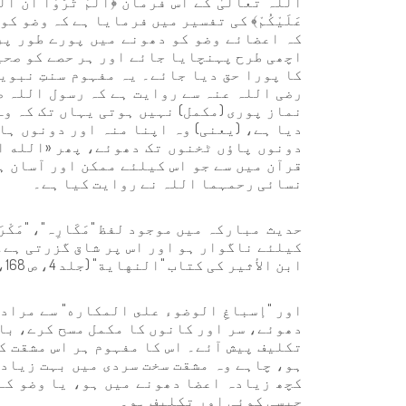
اللہ تعالیٰ کے اس فرمان ﴿أَلَمْ تَرَوْا أَنَّ اللَّهَ سَ
عَلَيْكُمْ﴾ کی تفسیر میں فرمایا ہے کہ وضو ک
کہ اعضائے وضو کو دھونے میں پورے طور پر
اچھی طرح پہنچایا جائے اور ہر حصے کو صحی
کا پورا حق دیا جائے۔ یہ مفہوم سنتِ نبو
رضی اللہ عنہ سے روایت ہے کہ رسول اللہ ص
نماز پوری (مکمل) نہیں ہوتی یہاں تک کہ وہ
دیا ہے، (یعنی) وہ اپنا منہ اور دونوں ہا
دونوں پاؤں ٹخنوں تک دھوئے، پھر «الله ا
قرآن میں سے جو اس کیلئے ممکن اور آسان ہ
نسائی رحمہما اللہ نے روایت کیا ہے۔
حدیث مبارکہ میں موجود لفظ "مَکَارِہ"، "مَكْ
کیلئے ناگوار ہو اور اس پر شاق گزرتی ہے۔ "ک
ابن الأثیر کی کتاب "النهاية" (جلد 4، ص 168، ط: المكتبة العلمية) میں ہے۔
اور "إسباغِ الوضوء على المكاره" سے مراد 
دھوئے، سر اور کانوں کا مکمل مسح کرے، با
تکلیف پیش آئے۔ اس کا مفہوم ہر اس مشقت ک
ہو، چاہے وہ مشقت سخت سردی میں بہت زیادہ
کچھ زیادہ اعضا دھونے میں ہو، یا وضو کے 
جیسی کوئی اور تکلیف ہو۔