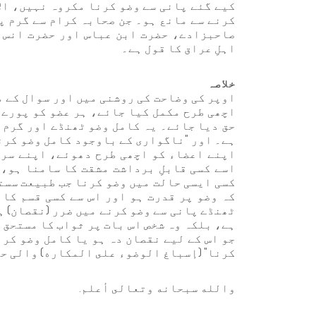
کیے گئے پانی سے وضو کرنا مکروہ نہیں، الاّ
کرنے سے مانع ہو۔ جن صحابہ کرام سے گرم پا
صاحبزادے، حضرت ابن عباس اور حضرت انس ر
اہلِ عراق کا قول ہے۔
خلاصہ
اوپر کی وضاحت کی روشنی میں اور سوال کے م
اچھی طرح مکمل کیا جائے، ہر عضو کو پورے 
حق دیا جائے۔ یہ کامل وضو ٹھنڈے اور گرم 
ہے۔ اور "ناگواری کے باوجود کامل وضو کرن
اپنے اعضاء کو اچھی طرح دھوئے، اپنے سر 
اسے کسی قابلِ برداشت مشقت کا سامنا ہو،
کسی ایسی حالت میں وضو کرنا جب طبیعت سستی
کہ وضو پر قدرت ہو اور اس سے کسی قسم کا
ٹھنڈے پانی سے وضو کرنے میں ضرر (نقصان) ہ
ہے، بلکہ وہ شخص اس بات پر ثواب کا مستحق 
جو اس کے لیے نقصان دہ ہو یا کامل وضو کر
کرنا" (إسباغ الوضوء على المكاره) والی حد
والله سبحانه وتعالى أعلم.