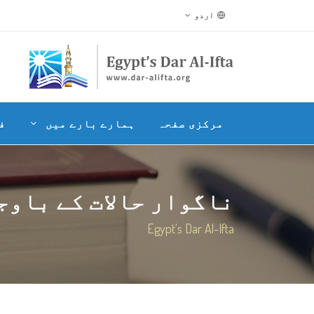
اردو
مرکزی صفحہ
ہمارے بارے میں
ف
ناگوار حالات کے باوجو
Egypt's Dar Al-Ifta