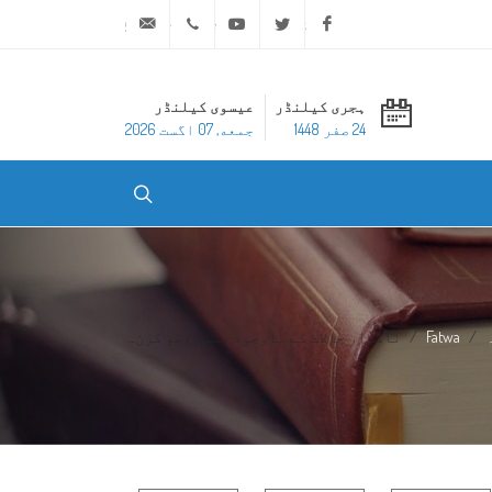
ask@dar-alifta.org
+20 2 25970400
Youtube
Twitter
Facebook
ہجری کیلنڈر
عیسوی کیلنڈر
24 صفر 1448
جمعه, 07 اگست 2026
Fatwa
ناگوار حالات کے باوجود مکمل وضو کرن...