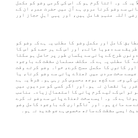
 یہ کہ وہ اتنا گرم ہو کہ اس کی گرمی وضو کو مکمل
نی سے وضو کرنا مروی ہے اُن میں حضرت عمر، ان کے
ضی اللہ عنہم شامل ہیں، اور یہی اہلِ حجاز اور
طابق: کامل اور مکمل وضو کا مطلب یہ ہے کہ وضو کو
طریقے سے دھویا جائے، اور اس کے ہر حصے کو اس کا
دونوں طرح کے پانی سے یکساں طور پر حاصل ہو سکتا
ے" کا مطلب یہ ہے کہ مکلف مسلمان مشقت کے باوجود
اور کانوں کا مکمل مسح کرے، خواہ وضو کرتے وقت
 جیسے سخت سردی میں ٹھنڈے پانی سے وضو کرنا، یا
 کی وجہ سے کچھ بوجھ محسوس کر رہی ہو۔ شرط یہ ہے
 ضرر یا نقصان نہ ہو۔اور اگر کسی کو سردیوں میں
و تو اس کے لیے گرم پانی کا استعمال زیادہ مناسب
ہوتا ہے کہ وہ ایسے سخت ٹھنڈے پانی سے وضو نہ کرے
نے سے مانع ہو۔ اور "ناگواری کے باوجود کامل وضو
یث ایسی مشقت کے ساتھ مخصوص ہے جو شدید نہ ہو۔